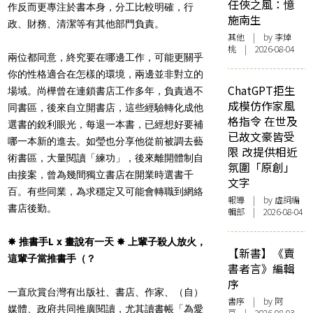
任俠之風：憶
作反而更專注於書本身，分工比較明確，行
施南生
政、財務、清潔等有其他部門負責。
其他
| by 李焯
桃 | 2026-08-04
兩位都同意，終究要在哪邊工作，可能更關乎
你的性格適合在怎樣的環境，兩邊並非對立的
ChatGPT拒生
場域。尚樺曾在連鎖書店工作多年，負責過不
成模仿作家風
同書區，後來自立開書店，這些經驗轉化成他
格指令 在世及
選書的銳利眼光，每退一本書，已經想好要補
已故文豪皆受
哪一本新的進去。如瑩也分享他從前被調去藝
限 改提供相近
術書區，大量閱讀「練功」，後來離開體制自
氛圍「原創」
由接案，曾為幾間獨立書店在開業時選書千
文字
百。有些同業，為求穩定又可能會轉職到網絡
報導
| by 虛詞編
書店後勤。
輯部 | 2026-08-04
✸ ​推書手L x 畫說有一天 ​✸ 上輩子殺人放火，
【新書】《賣
這輩子當推書手（？
書者言》編輯
序
一直欣賞台灣有出版社、書店、作家、（自）
書序
| by 阿
媒體、政府共同推廣閱讀，尤其讀書帳「為愛