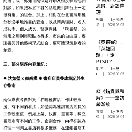
配搭，或「你知道兩位是好朋友但沒聽過他們
思辨」對談整
對談，如果把私底下聊的話題搬到舞台上一定
理
很有趣」的組合。加上，相對在台北書展那種
報導
| by 勞緯
分秒必爭地推書的窘迫，以及商業理財、名人
洛 | 2026-08-05
成功學、個人成長、醫療保健，「獨書祭」的
無用之用則輕鬆貼地得多。市集的自由度，容
《奧德賽》：
讓書與其他藝術形式結合，更可體現策劃者的
「英雄回
創意。
歸」，定
PTSD？
三、部分講座內容筆記：
影評
| by 易
山 | 2026-08-05
✸ 沈如瑩 x ​鍾尚樺 ✸ 書店店員養成筆記與生
存指南
談《錯覺與和
解》──筆訪
兩位嘉賓各自對於「在哪種書店工作比較浪
嚴瀚欽
漫」有不同的看法，如瑩認為連鎖書店店員的
專訪
| by 李浩
工作較重複，例如上架、找書、選書等，獨立
榮 | 2026-08-04
書店則有不同的工作、企劃合作；尚樺卻認為
打理一間獨立書店有很多庶務，在連鎖書店工