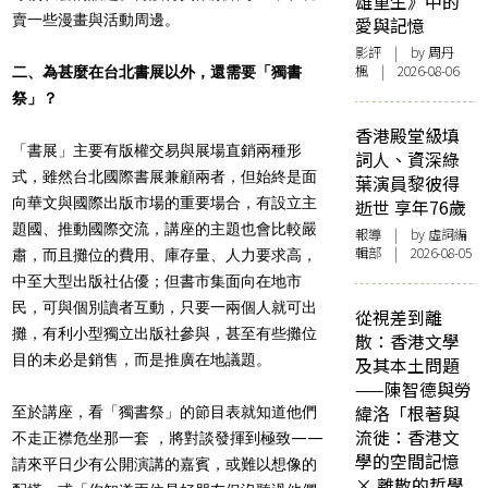
雄重生》中的
賣一些漫畫與活動周邊。
愛與記憶
影評
| by
周丹
楓
| 2026-08-06
二、為甚麼在台北書展以外，還需要「獨書
祭」？
香港殿堂級填
「書展」主要有版權交易與展場直銷兩種形
詞人、資深綠
式，雖然台北國際書展兼顧兩者，但始終是面
葉演員黎彼得
向華文與國際出版市場的重要場合，有設立主
逝世 享年76歲
題國、推動國際交流，講座的主題也會比較嚴
報導
| by 虛詞編
輯部 | 2026-08-05
肅，而且攤位的費用、庫存量、人力要求高，
中至大型出版社佔優；但書市集面向在地市
民，可與個別讀者互動，只要一兩個人就可出
從視差到離
攤，有利小型獨立出版社參與，甚至有些攤位
散：香港文學
目的未必是銷售，而是推廣在地議題。
及其本土問題
——陳智德與勞
緯洛「根著與
至於講座，看「獨書祭」的節目表就知道他們
流徙：香港文
不走正襟危坐那一套 ，將對談發揮到極致——
學的空間記憶
請來平日少有公開演講的嘉賓，或難以想像的
× 離散的哲學