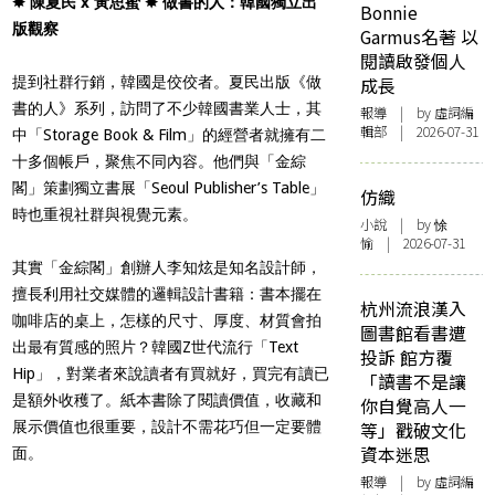
✸ 陳夏民 x 黃思蜜 ✸​ 做書的人：韓國獨立出
Bonnie
版觀察
Garmus名著 以
閱讀啟發個人
提到社群行銷，韓國是佼佼者。夏民出版《做
成長
書的人》系列，訪問了不少韓國書業人士，其
報導
| by 虛詞編
輯部 | 2026-07-31
中「Storage Book & Film」的經營者就擁有二
十多個帳戶，聚焦不同內容。他們與「金綜
閣」策劃獨立書展「Seoul Publisher’s Table」
仿織
時也重視社群與視覺元素。
小說
| by 悇
愉 | 2026-07-31
其實「金綜閣」創辦人李知炫是知名設計師，
擅長利用社交媒體的邏輯設計書籍：書本擺在
杭州流浪漢入
咖啡店的桌上，怎樣的尺寸、厚度、材質會拍
圖書館看書遭
出最有質感的照片？韓國Z世代流行「Text
投訴 館方覆
Hip」，對業者來說讀者有買就好，買完有讀已
「讀書不是讓
是額外收穫了。紙本書除了閱讀價值，收藏和
你自覺高人一
展示價值也很重要，設計不需花巧但一定要體
等」戳破文化
資本迷思
面。
報導
| by 虛詞編