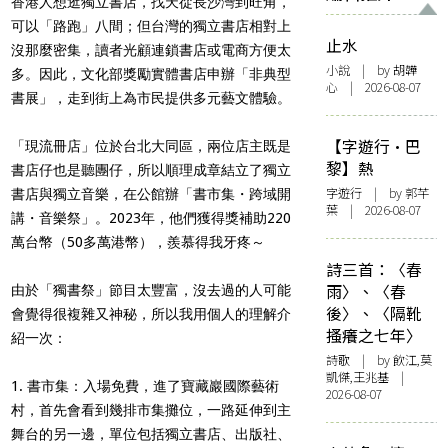
香港人想逛獨立書店，找天從長沙灣到旺角，
可以「路跑」八間；但台灣的獨立書店相對上
止水
沒那麼密集，讀者光顧連鎖書店或電商方便太
小說
| by 胡韡
多。因此，文化部獎勵實體書店申辦「非典型
心 | 2026-08-07
書展」，走到街上為市民提供多元藝文體驗。
【字遊行·巴
「現流冊店」位於台北大同區，兩位店主既是
黎】熱
書店仔也是聽團仔，所以順理成章結立了獨立
字遊行
| by 郭芊
書店與獨立音樂，在公館辦「書市集・跨域開
葉 | 2026-08-07
講・音樂祭」。2023年，他們獲得獎補助220
萬台幣（50多萬港幣），羨慕得我牙疼～
詩三首：〈春
雨〉、〈春
由於「獨書祭」節目太豐富，沒去過的人可能
後〉、〈隔靴
會覺得很複雜又神秘，所以我用個人的理解介
搔癢之七年〉
紹一次：
詩歌
| by 飲江,莫
凱傑,王兆基 |
1. 書市集：入場免費，進了寶藏巖國際藝術
2026-08-07
村，首先會看到幾排市集攤位，一路延伸到主
舞台的另一邊，單位包括獨立書店、出版社、