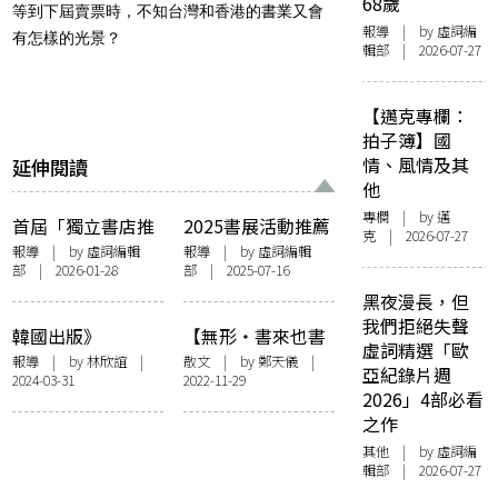
68歲
等到下屆賣票時，不知台灣和香港的書業又會
報導
| by 虛詞編
有怎樣的光景？
輯部 | 2026-07-27
【邁克專欄：
拍子簿】國
情、風情及其
延伸閱讀
他
專欄
| by
邁
首屆「獨立書店推
2025書展活動推薦
克
| 2026-07-27
薦賞」圓滿舉行
獨立出版另起爐灶
報導
| by 虛詞編輯
報導
| by 虛詞編輯
部 | 2026-01-28
部 | 2025-07-16
《沉埋的粵菜檔
案》成大贏家 吳靄
黑夜漫長，但
儀《雨中的香港》
我們拒絕失聲
韓國出版》
【無形・書來也書
獲「推薦大獎」冠
虛詞精選「歐
webtoon大爆發趨
去】書店風景 書
報導
| by 林欣誼 |
散文
| by
鄭天儀
|
軍（附完整得獎名
亞紀錄片週
2024-03-31
2022-11-29
勢速寫、獨立書店
展幻象
單）
2026」4部必看
與獨立出版的自我
之作
實踐、出版協會用
其他
| by 虛詞編
社運影響政策
輯部 | 2026-07-27