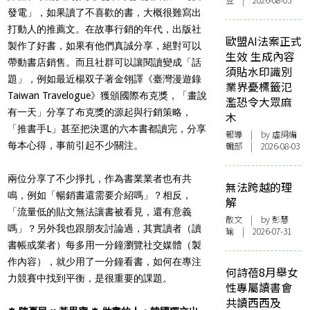
豆 | 2026-08-03
發電」，如果讀了不喜歡的書，大概很難寫出
打動人的推薦文。在故事行銷的年代，出版社
歐盟AI法案正式
製作了好書，如果有他們真誠分享，絕對可以
生效 生成內容
帶動書店銷售。而且社群可以讓閱讀變成「話
須貼水印識別
題」，例如最近楊双子著金翎譯《臺灣漫遊錄
業界憂標籤氾
Taiwan Travelogue》獲頒國際布克獎，「畫說
濫恐令大眾麻
有一天」分享了布克獎的源起與行銷策略，
木
「推書手L」甚至把決選的六本書都讀完，分享
報導
| by 虛詞編
每本心得，事前引起不少關注。
輯部 | 2026-08-03
兩位分享了不少掙扎，作為書業業者也有共
無法跨越的理
鳴，例如「暢銷書還需要介紹嗎」？相反，
解
「流量低的貼文無法讓書被看見，還有意義
散文
| by 彭慧
嗎」？另外我也跟朋友討論過，其實讀者（讀
瑜 | 2026-07-31
書帳或業者）每多用一分鐘瀏覽社交媒體（製
作內容），就少用了一分鐘看書，如何在專注
何詩蓓8月舉女
力競賽中找到平衡，是很重要的課題。
性專屬讀書會
共讀西西及