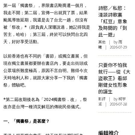
第一屆「獨書祭」，界限書店剛喬遷一個月，
詩慾／私慾：
我走不開；第二屆，宣傳一出就買了票，結果
淺談詩歌裏
颱風導致延期，我還是去了台北一趟，但沒有
「紅豆」意象
及時間的「到
被「祭改」*（跟負責人潔珊說過，她記得我是
此一遊」
苦主，哈哈）；第三屆，終於可以快閃台北四
天，好好享受活動。
其他
| by 雨
曦 | 2026-07-29
以前香港也有不同的「書節」或獨立書展，但
現在獨立書展都要辦在書店內，要走出街頭或
只要你不怕我
公眾場所難度極高，原因不言自明。難得今次
就行——從《大
盜歌王》看邱
天時地利人和，就跟大家分享一下我的「獨書
剛健女性形象
祭」體驗吧。
的誕生
影評
| by 柯宇
*第二屆改期後名為「2024獨書祭．改」，祭
涵 | 2026-07-28
改亦是台灣一種消災解厄的傳統民俗儀式。
一、「獨書祭」是甚麼？
編輯推介