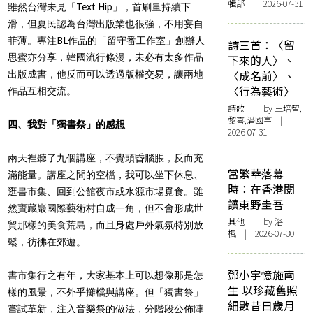
輯部 | 2026-07-31
雖然台灣未見「Text Hip」，首刷量持續下
滑，但夏民認為台灣出版業也很強，不用妄自
菲薄。專注BL作品的「留守番工作室」創辦人
詩三首：〈留
思蜜亦分享，韓國流行條漫，未必有太多作品
下來的人〉、
〈成名前〉、
出版成書，他反而可以透過版權交易，讓兩地
〈行為藝術〉
作品互相交流。
詩歌
| by 王培智,
黎喜,潘國亨 |
四、我對「獨書祭」的感想
2026-07-31
兩天裡聽了九個講座，不覺頭昏腦脹，反而充
當繁華落幕
滿能量。講座之間的空檔，我可以坐下休息、
時：在香港閱
逛書市集、回到公館夜市或水源市場覓食。雖
讀東野圭吾
然寶藏巖國際藝術村自成一角，但不會形成世
其他
| by
洛
貿那樣的美食荒島，而且身處戶外氣氛特別放
楓
| 2026-07-30
鬆，彷彿在郊遊。
鄧小宇憶施南
書市集行之有年，大家基本上可以想像那是怎
生 以珍藏舊照
樣的風景，不外乎攤檔與講座。但「獨書祭」
細數昔日歲月
嘗試革新，注入音樂祭的做法，分階段公佈陣