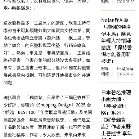
和有些洩氣了，沒有逗留很久（但第二天聽了
輯部 | 2026-07-29
兩小時很滿足）。
Nolan斥AI為
這次聽得最多「豆腐冰」的講座，欣賞主持每
「透明的特洛
場都會不厭其煩地鼓勵大家買書支持書業，間
伊木馬」樂見
場也會播放獨立音樂（題外話，「眠豆腐」贊
年輕人持懷疑
助了舞台上的床墊和觀眾坐墊，行銷策略真
態度 「保持警
好）。然而，畢竟是「非典型書展」，主角始
惕才能善用新
技術」
終得是書，但書市集的部分就沒太多亮點，如
果有，就是選書上較本土，但都不難在其他書
報導
| by 虛詞編
輯部 | 2026-07-28
展或書店內找到。可能這是其他書市集的共通
問題。
日本著名推理
總括而言，「獨書祭」只舉辦了三屆已收獲不
小說大師、
少好評，更獲頒《Shopping Design》2025 台
「神探伽利
略」系列、
灣設計 BEST100「年度概念展演活動」及美國
《解憂雜貨
插畫家協會「年度展廣告類銀獎」。他們建立
店》作者東野
了品牌與知名度，而且連結了新一代不同文藝
圭吾逝世 享年
甚至社福界工作者，令人欣羨。未來尚未來，