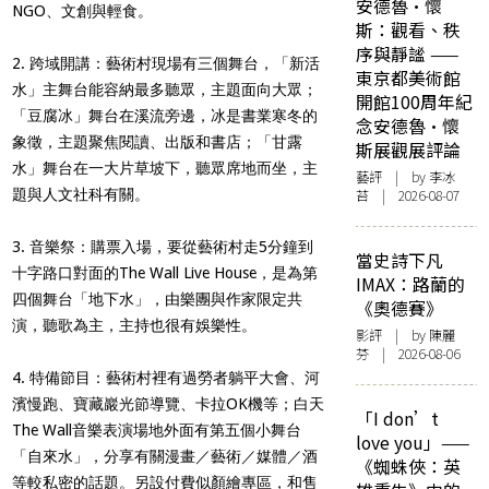
安德魯·懷
NGO、文創與輕食。
斯：觀看、秩
序與靜謐 ——
2. 跨域開講：藝術村現場有三個舞台，「新活
東京都美術館
水」主舞台能容納最多聽眾，主題面向大眾；
開館100周年紀
「豆腐冰」舞台在溪流旁邊，冰是書業寒冬的
念安德魯·懷
象徵，主題聚焦閱讀、出版和書店；「甘露
斯展觀展評論
水」舞台在一大片草坡下，聽眾席地而坐，主
藝評
| by 李冰
題與人文社科有關。
苔 | 2026-08-07
3. 音樂祭：購票入場，要從藝術村走5分鐘到
當史詩下凡
十字路口對面的The Wall Live House，是為第
IMAX：路蘭的
四個舞台「地下水」，由樂團與作家限定共
《奧德賽》
演，聽歌為主，主持也很有娛樂性。
影評
| by 陳麗
芬 | 2026-08-06
4. 特備節目：藝術村裡有過勞者躺平大會、河
濱慢跑、寶藏巖光節導覽、卡拉OK機等；白天
「I don’t
The Wall音樂表演場地外面有第五個小舞台
love you」——
「自來水」，分享有關漫畫／藝術／媒體／酒
《蜘蛛俠：英
等較私密的話題。另設付費似顏繪專區，和售