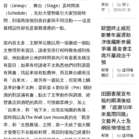
其他
| by 鄧小
容（Lineup）、舞台（Stage）及時間表
宇 | 2026-07-30
（Schedule），先壯大聲勢吸引大家預留時
間，到場再按個別喜好參與不同活動——這是
歐盟終止威尼
最標誌性卻也是最難適應的一點。
斯雙年展資助
涉俄羅斯參展
當內容太多，主辦單位難以用一張圖或一個貼
爭議 基金會主
文整理所有資訊，讀者安排行程時難免感到焦
席斥屬政治干
躁。例如最終公佈的時間表內只有嘉賓名稱沒
預
有題目，如果有些讀者不太熟悉他們但對講題
報導
| by 虛詞編
有興趣，找起來就有點費神。而且舞台總表沒
輯部 | 2026-07-30
有「自來水」，雖另有一篇貼文，但宣傳上觸
及率好像不太夠；梁莉姿 x 劉欣蓓（Pei）關於
田園書屋宣布
酒的對談滿有趣，點出了文學創作與調酒、經
租約期滿後結
營書店與酒吧的異同，可惜聽眾稀少。加上
業 「感謝50年
「自來水」和「地下水」出現在地圖的角落，
來風雨同路」
當時我以為The Wall Live House真的在「觀音
文藝界人士及
亭」和「生態農場」之間，第一天繞了個大圈
網民惋惜追念
才發覺它不在藝術村裡，再回到場地已經遲到
報導
| by 虛詞編