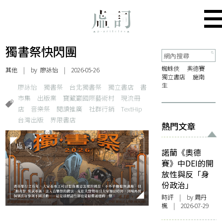
獨書祭快閃團
蜘蛛俠
奧德賽
其他
| by 廖詠怡 | 2026-05-26
獨立書店
施南
生
廖詠怡
獨書祭
台北獨書祭
獨立書店
書
市集
出版業
寶藏巖國際藝術村
現流冊
店
音樂祭
閱讀推廣
社群行銷
TextHip
台灣出版
界限書店
熱門文章
諾蘭《奧德
賽》中DEI的開
放性與反「身
份政治」
時評
| by
周丹
楓
| 2026-07-29