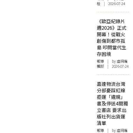
桂 | 2026-07-24
《歐亞紀錄片
週2026》正式
開幕！從戰火
創傷到都市孤
島 叩問當代生
存困境
報導
| by 虛詞編
輯部 | 2026-07-24
嘉達物流台灣
分部憂踩紅線
拒運「違規」
書及停送4間獨
立書店 要求出
版社列出貨運
清單
報導
| by 虛詞編