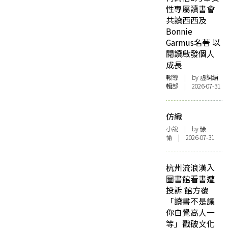
性專屬讀書會
共讀西西及
Bonnie
Garmus名著 以
閱讀啟發個人
成長
報導
| by 虛詞編
輯部 | 2026-07-31
仿織
小說
| by 悇
愉 | 2026-07-31
杭州流浪漢入
圖書館看書遭
投訴 館方覆
「讀書不是讓
你自覺高人一
等」戳破文化