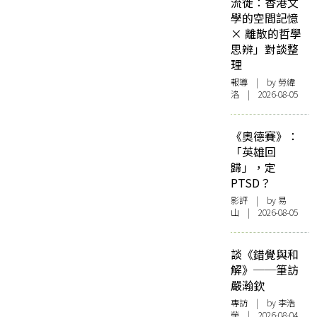
流徙：香港文
學的空間記憶
× 離散的哲學
思辨」對談整
理
報導
| by 勞緯
洛 | 2026-08-05
《奧德賽》：
「英雄回
歸」，定
PTSD？
影評
| by 易
山 | 2026-08-05
談《錯覺與和
解》──筆訪
嚴瀚欽
專訪
| by 李浩
榮 | 2026-08-04