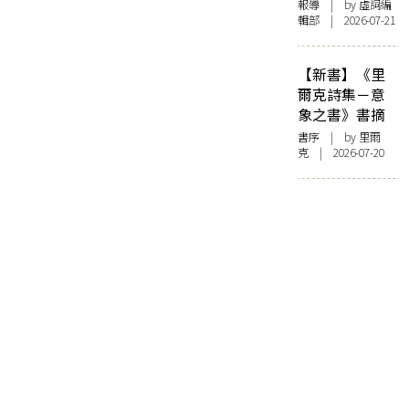
報導
| by 虛詞編
輯部 | 2026-07-21
【新書】《里
爾克詩集－意
象之書》書摘
書序
| by 里爾
克 | 2026-07-20