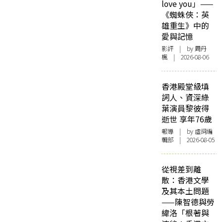
love you」——
《蜘蛛俠：英
雄重生》中的
愛與記憶
影評
| by
周丹
楓
| 2026-08-06
香港殿堂級填
詞人、資深綠
葉演員黎彼得
逝世 享年76歲
報導
| by 虛詞編
輯部 | 2026-08-05
從視差到離
散：香港文學
及其本土問題
——陳智德與勞
緯洛「根著與