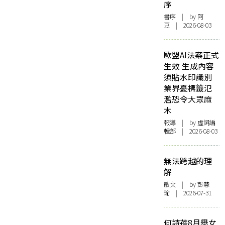
序
書序
| by 阿
豆 | 2026-08-03
歐盟AI法案正式
生效 生成內容
須貼水印識別
業界憂標籤氾
濫恐令大眾麻
木
報導
| by 虛詞編
輯部 | 2026-08-03
無法跨越的理
解
散文
| by 彭慧
瑜 | 2026-07-31
何詩蓓8月舉女