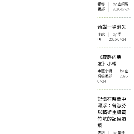
報導
| by 虛詞編
輯部 | 2026-07-24
預謀一場消失
小說
| by 季
明 | 2026-07-24
《寂靜的朋
友》小輯
專題小輯
| by 虛
詞編輯部 | 2026-
07-24
記憶在時間中
漂浮：曾淑芬
以藝術重構黃
竹坑的記憶遺
痕
專訪
| by 黃桂