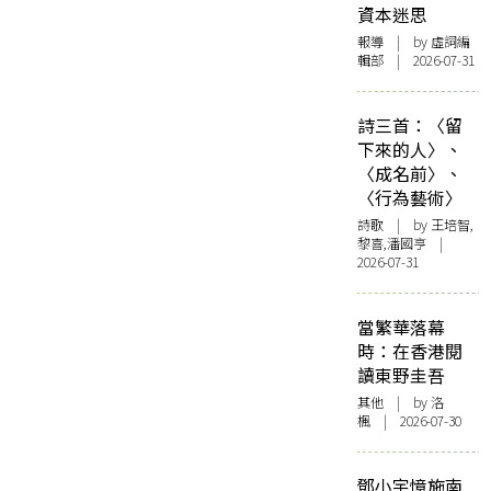
資本迷思
報導
| by 虛詞編
輯部 | 2026-07-31
詩三首：〈留
下來的人〉、
〈成名前〉、
〈行為藝術〉
詩歌
| by 王培智,
黎喜,潘國亨 |
2026-07-31
當繁華落幕
時：在香港閱
讀東野圭吾
其他
| by
洛
楓
| 2026-07-30
鄧小宇憶施南