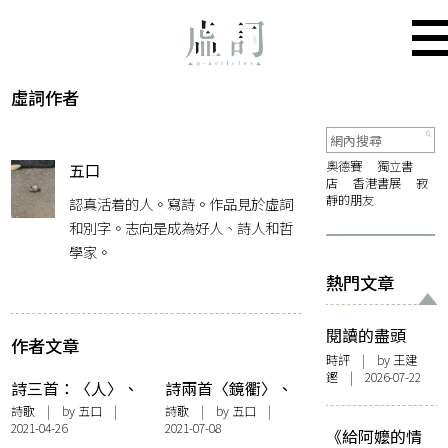
虛詞作者
奧德賽
獨立書
五口
店
香港書展
寂
靜的朋友
認真活着的人。寫詩。作品見於虛詞
和別字。志向是成為好人、詩人和哲
學家。
熱門文章
閱讀的盡頭
作者文章
時評
| by 王建
鏗 | 2026-07-22
詩三首：〈人〉、
詩兩首〈鏡衢〉、
〈匕首〉、〈孤
〈選擇〉
詩歌
| by 五口 |
詩歌
| by 五口 |
2021-04-26
2021-07-08
囚〉
《給阿嬤的情