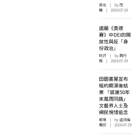
其他
| by 雨
曦 | 2026-07-29
諾蘭《奧德
賽》中DEI的開
放性與反「身
份政治」
時評
| by
周丹
楓
| 2026-07-29
田園書屋宣布
租約期滿後結
業 「感謝50年
來風雨同路」
文藝界人士及
網民惋惜追念
報導
| by 虛詞編
輯部 | 2026-07-29