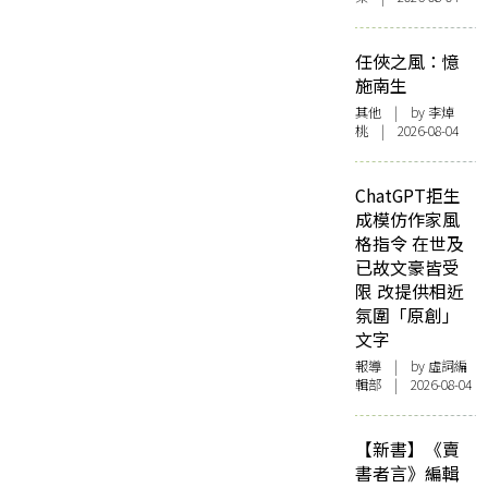
任俠之風：憶
施南生
其他
| by 李焯
桃 | 2026-08-04
ChatGPT拒生
成模仿作家風
格指令 在世及
已故文豪皆受
限 改提供相近
氛圍「原創」
文字
報導
| by 虛詞編
輯部 | 2026-08-04
【新書】《賣
書者言》編輯