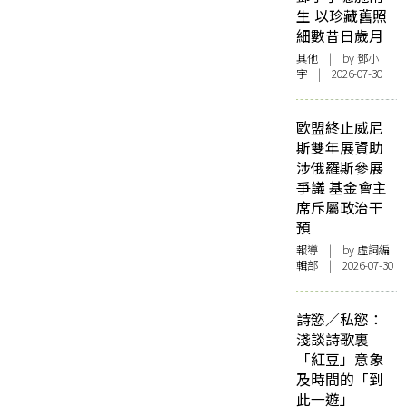
生 以珍藏舊照
細數昔日歲月
其他
| by 鄧小
宇 | 2026-07-30
歐盟終止威尼
斯雙年展資助
涉俄羅斯參展
爭議 基金會主
席斥屬政治干
預
報導
| by 虛詞編
輯部 | 2026-07-30
詩慾／私慾：
淺談詩歌裏
「紅豆」意象
及時間的「到
此一遊」