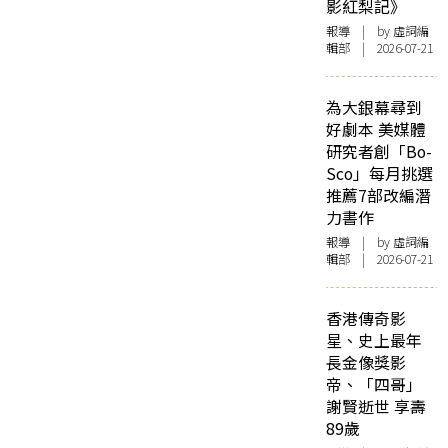
影紅梨記》
報導
| by 虛詞編
輯部 | 2026-07-21
為大銀幕尋到
好劇本 美媒體
研究者創「Bo-
Sco」每月挑選
推薦7部改編潛
力書作
報導
| by 虛詞編
輯部 | 2026-07-21
香港傳奇影
星、史上最年
長金像獎影
帝、「四哥」
謝賢逝世 享壽
89歲