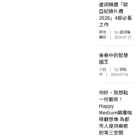
虛詞精選「歐
亞紀錄片週
2026」4部必看
之作
其他
| by 虛詞編
輯部 | 2026-07-27
後巷中的智慧
國王
小說
| by 鄧皓
天 | 2026-07-24
你好，我想點
一份藝術！
Happy
Medium顛覆咖
啡廳想像 為都
市人提供療癒
的第三空間