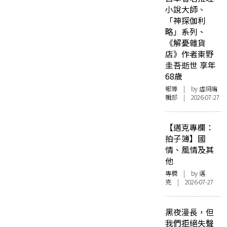
小說大師、
「神探伽利
略」系列、
《解憂雜貨
店》作者東野
圭吾逝世 享年
68歲
報導
| by 虛詞編
輯部 | 2026-07-27
【邁克專欄：
拍子簿】國
情、風情及其
他
專欄
| by
邁
克
| 2026-07-27
黑夜漫長，但
我們拒絕失聲