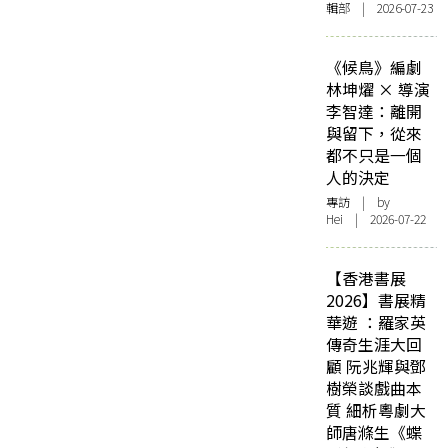
輯部 | 2026-07-23
《候鳥》編劇
林坤燿 × 導演
李智達：離開
與留下，從來
都不只是一個
人的決定
專訪
| by
Hei | 2026-07-22
【香港書展
2026】書展精
華遊 ：羅家英
傳奇生涯大回
顧 阮兆輝與鄧
樹榮談戲曲本
質 細析粵劇大
師唐滌生《蝶