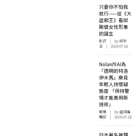
只要你不怕我
就行——從《大
盜歌王》看邱
剛健女性形象
的誕生
影評
| by 柯宇
涵 | 2026-07-28
Nolan斥AI為
「透明的特洛
伊木馬」樂見
年輕人持懷疑
態度 「保持警
惕才能善用新
技術」
報導
| by 虛詞編
輯部 | 2026-07-28
日本著名推理