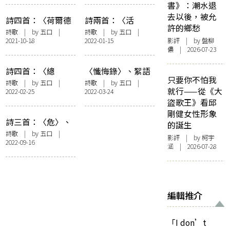
書》：潮水退
去以後，被允
詩四首：〈荷爾德
詩兩首：〈活
許的鄉愁
林究竟看見了什
著〉、〈抑鬱〉
詩歌
| by 五口 |
詩歌
| by 五口 |
2021-10-18
2022-01-15
影評
| by 盤柳
麼〉、〈哀歌〉、
儂 | 2026-07-23
〈夢〉、〈寫作〉
詩四首：〈總
〈懺悔錄〉、絮語
只要你不怕我
是〉、〈三個關鍵
詩歌
| by 五口 |
詩歌
| by 五口 |
就行——從《大
2022-02-25
2022-03-24
詞〉、〈睏了〉、
盜歌王》看邱
〈永別〉
剛健女性形象
詩三首：〈危〉、
的誕生
〈細語〉、〈請
詩歌
| by 五口 |
影評
| by 柯宇
2022-09-16
求〉
涵 | 2026-07-28
編輯推介
「I don’t