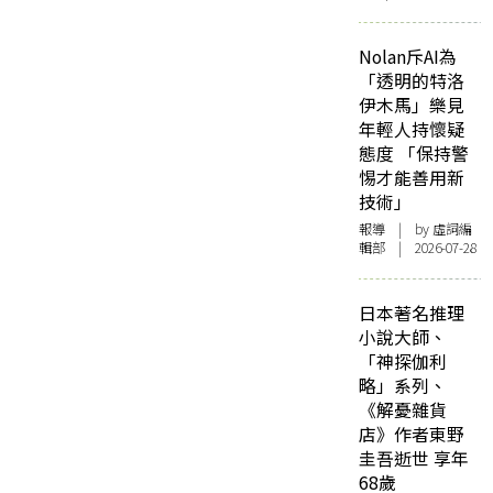
Nolan斥AI為
「透明的特洛
伊木馬」樂見
年輕人持懷疑
態度 「保持警
惕才能善用新
技術」
報導
| by 虛詞編
輯部 | 2026-07-28
日本著名推理
小說大師、
「神探伽利
略」系列、
《解憂雜貨
店》作者東野
圭吾逝世 享年
68歲