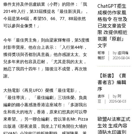
條件支持及伴侶盧鎮業（小野）的陪伴：「我
ChatGPT拒生
2014年入行，第33屆獲提名『最佳新演員』，
成模仿作家風
格指令 在世及
今屆是第44屆，希望55、66、77、88屆依然
已故文豪皆受
可以參與金像獎！」
限 改提供相近
氛圍「原創」
今年「最佳男主角」則由
梁家輝奪得，第5度獲
文字
封影帝寶座。
他
在台上表示：「入行第44年，
報導
| by 虛詞編
獲得獎項與否都別具意義」他亦感謝太太、女
輯部 | 2026-08-04
兒多年來的包容及忍耐，「尤其是我的太太，
她忍了我四十四年！」隨後泣不成聲，再次致
【新書】《賣
謝。
書者言》編輯
序
大熱電影《再見UFO》榮獲「最佳電影」、
書序
| by 阿
「最佳導演」、「最佳編劇」三項殊榮。負責
豆 | 2026-08-03
編劇的錢小蕙感激香港這座城市：「多謝我出
生和長大的地方，香港，原來幻想真的可以帶
歐盟AI法案正式
來希望。」另一聯合編劇，曾以筆名Mr. Pizza
生效 生成內容
出版過《那夜凌晨，我坐上了旺角開往大埔的
須貼水印識別
紅VAN》小說的江皓昕致辭時，感謝陳果、黃