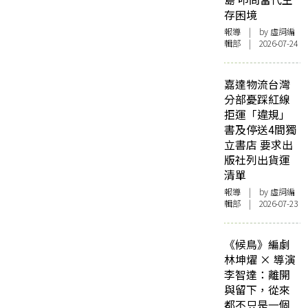
存困境
報導
| by 虛詞編
輯部 | 2026-07-24
嘉達物流台灣
分部憂踩紅線
拒運「違規」
書及停送4間獨
立書店 要求出
版社列出貨運
清單
報導
| by 虛詞編
輯部 | 2026-07-23
《候鳥》編劇
林坤燿 × 導演
李智達：離開
與留下，從來
都不只是一個