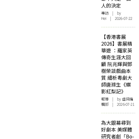
人的決定
專訪
| by
Hei | 2026-07-22
【香港書展
2026】書展精
華遊 ：羅家英
傳奇生涯大回
顧 阮兆輝與鄧
樹榮談戲曲本
質 細析粵劇大
師唐滌生《蝶
影紅梨記》
報導
| by 虛詞編
輯部 | 2026-07-21
為大銀幕尋到
好劇本 美媒體
研究者創「Bo-