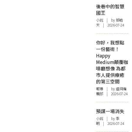
後巷中的智慧
國王
小說
| by 鄧皓
天 | 2026-07-24
你好，我想點
一份藝術！
Happy
Medium顛覆咖
啡廳想像 為都
市人提供療癒
的第三空間
報導
| by 虛詞編
輯部 | 2026-07-24
預謀一場消失
小說
| by 季
明 | 2026-07-24