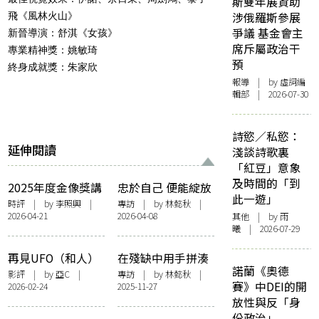
斯雙年展資助
涉俄羅斯參展
飛《風林火山》
爭議 基金會主
新晉導演：舒淇《女孩》
席斥屬政治干
專業精神獎：姚敏琦
預
終身成就獎：朱家欣
報導
| by 虛詞編
輯部 | 2026-07-30
詩慾／私慾：
延伸閱讀
淺談詩歌裏
「紅豆」意象
及時間的「到
2025年度金像獎講
忠於自己 便能綻放
此一遊」
到2026香港電影
生命的不平凡——
時評
| by 李照興 |
專訪
| by
林懿秋
|
2026-04-21
2026-04-08
其他
| by 雨
「火氣」
專訪《女孩不平
曦 | 2026-07-29
凡》導演徐欣羨、
演員鄧濤
再見UFO（和人）
在殘缺中用手拼湊
諾蘭《奧德
出愛的溫柔——專
影評
| by 亞C |
專訪
| by
林懿秋
|
賽》中DEI的開
2026-02-24
2025-11-27
訪《像我這樣的愛
放性與反「身
情》演員廖子妤、
份政治」