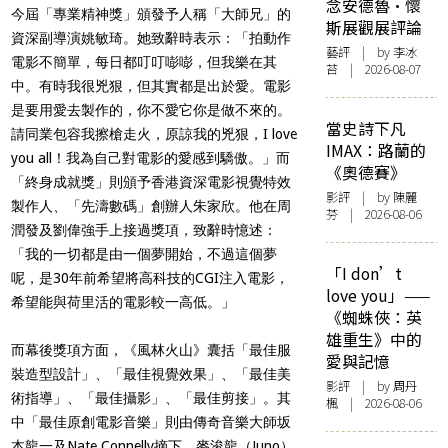
念安德魯·懷
今屆「專業精神獎」頒發予人稱「大師兄」的
斯展觀展評論
資深副導演姚敏琦。她致辭時表示：「拍動作
藝評
| by 李冰
電影不簡單，每日都叮叮嘭嘭，但我樂在其
苔 | 2026-08-07
中。有時我很兇狠，但其實都是出於愛。電影
是要用愛去製作的，你不愛它你是做不來的。
當史詩下凡
請同業包容我擦槍走火，原諒我的兇狠，I love
IMAX：路蘭的
you all！我為自己對電影的愛感到驕傲。」而
《奧德賽》
「終身成就獎」則頒予香港資深電影視覺特效
影評
| by 陳麗
製作人、「先濤數碼」創辦人朱家欣。他在周
芬 | 2026-08-06
潤發及劉偉強手上接過獎項，致辭時憶述：
「我的一切都是由一個夢開始，不過這個夢
「I don’t
呢，是30年前希望將高科技的CGI注入電影，
love you」——
希望能與荷里活的電影較一高低。」
《蜘蛛俠：英
雄重生》中的
而幕後獎項方面，《風林火山》囊括「最佳服
愛與記憶
裝造型設計」、「最佳視覺效果」、「最佳美
影評
| by
周丹
術指導」、「最佳攝影」、「最佳剪接」。其
楓
| 2026-08-06
中「最佳原創電影音樂」則由傳奇音樂大師坂
本龍一及Nate Connelly摘下。麥浚龍（Juno）