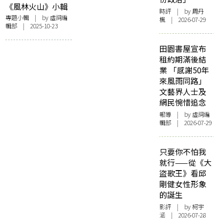
陳家樂
《風林火山》小輯
時評
| by
周丹
專題小輯
| by 虛詞編
楓
| 2026-07-29
輯部 | 2025-10-23
田園書屋宣布
租約期滿後結
業 「感謝50年
來風雨同路」
文藝界人士及
網民惋惜追念
報導
| by 虛詞編
輯部 | 2026-07-29
只要你不怕我
就行——從《大
盜歌王》看邱
剛健女性形象
的誕生
影評
| by 柯宇
涵 | 2026-07-28