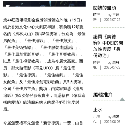
閱讀的盡頭
時評
| by 王建
鏗 | 2026-07-22
第44屆
香港電影金像獎頒獎禮在昨晚（19日）
續於香港文化中心大劇院舉辦，賽前獲12項提
名的《風林火山》獲得8個獎項，分別為「
最佳
諾蘭《奧德
男配角」、「最佳攝影」、「最佳剪接」、
賽》中DEI的開
「最佳美術指導」、「最佳服裝造型設計」、
放性與反「身
「最佳原創電影音樂」、「最佳音響效果」，
份政治」
以及「最佳視覺效果」，成為今屆大贏家。而
時評
| by
周丹
楓
| 2026-07-29
另一部大熱電影《再見UFO》膺「最佳電
影」、「最佳導演」、「最佳編劇」、「最佳
女配角」及「最佳原創電影歌曲」共5大獎項。
今屆「最佳男主角」獎項，由梁家輝憑《捕風
編輯推介
追影》第5次榮登影帝寶座，而憑藉在《像我這
樣的愛情》飾演腦麻病人的廖子妤則首度封
止水
后。
小說
| by 胡韡
心 | 2026-08-07
今屆頒獎禮率先頒發「新晉導演」一獎，由首