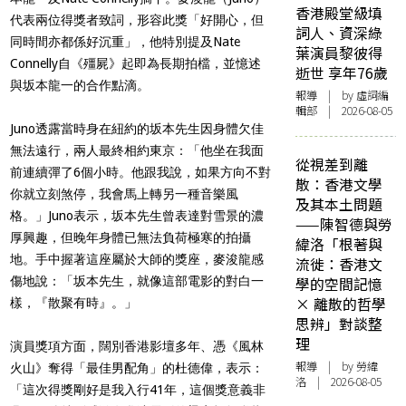
香港殿堂級填
代表兩位得獎者致詞，形容此獎「好開心，但
詞人、資深綠
同時間亦都係好沉重」，他特別提及Nate
葉演員黎彼得
Connelly自《殭屍》起即為長期拍檔，並憶述
逝世 享年76歲
與坂本龍一的合作點滴。
報導
| by 虛詞編
輯部 | 2026-08-05
Juno透露當時身在紐約的坂本先生因身體欠佳
無法遠行，兩人最終相約東京：「他坐在我面
從視差到離
前連續彈了6個小時。他跟我說，如果方向不對
散：香港文學
你就立刻煞停，我會馬上轉另一種音樂風
及其本土問題
格。」Juno表示，坂本先生曾表達對雪景的濃
——陳智德與勞
厚興趣，但晚年身體已無法負荷極寒的拍攝
緯洛「根著與
地。手中握著這座屬於大師的獎座，麥浚龍感
流徙：香港文
傷地說：「坂本先生，就像這部電影的對白一
學的空間記憶
× 離散的哲學
樣，『散聚有時』。」
思辨」對談整
理
演員獎項方面，闊別香港影壇多年、憑《風林
報導
| by 勞緯
火山》奪得「最佳男配角」的杜德偉，表示：
洛 | 2026-08-05
「這次得獎剛好是我入行41年，這個獎意義非