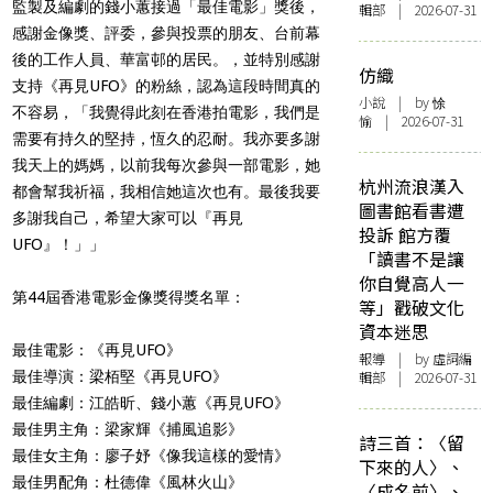
監製及編劇的錢小蕙接過「最佳電影」獎後，
輯部 | 2026-07-31
感謝金像獎、評委，參與投票的朋友、台前幕
後的工作人員、華富邨的居民。，並特別感謝
仿織
支持《再見UFO》的粉絲，認為這段時間真的
小說
| by 悇
不容易，「我覺得此刻在香港拍電影，我們是
愉 | 2026-07-31
需要有持久的堅持，恆久的忍耐。我亦要多謝
我天上的媽媽，以前我每次參與一部電影，她
杭州流浪漢入
都會幫我祈福，我相信她這次也有。最後我要
圖書館看書遭
多謝我自己，希望大家可以『再見
投訴 館方覆
UFO』！」」
「讀書不是讓
你自覺高人一
第44屆香港電影金像獎得獎名單：
等」戳破文化
資本迷思
最佳電影：《再見UFO》
報導
| by 虛詞編
最佳導演：梁栢堅《再見UFO》
輯部 | 2026-07-31
最佳編劇：江皓昕、錢小蕙《再見UFO》
最佳男主角：梁家輝《捕風追影》
詩三首：〈留
最佳女主角：廖子妤《像我這樣的愛情》
下來的人〉、
最佳男配角：杜德偉《風林火山》
〈成名前〉、