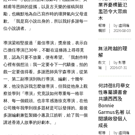
業界憂標籤氾
精甫等恩師的提攜，以及古天樂的催稿與鼓
濫恐令大眾麻
勵，也幽默地為自己寫作時的壞脾氣向父母道
木
歉。「
我是寫小說出身的，所以我好多謝每一
報導
| by 虛詞編
位小說讀者。」
輯部 | 2026-08-03
導演梁
栢
堅接過「最佳導演」獎座後，表示自
無法跨越的理
己擔任導演已30年，不斷在這條路上尋尋覓
解
覓，認為只要不放棄，便有希望。「我創作時
散文
| by 彭慧
心裡有個想法：我一定要令下一代驕傲，拍的
瑜 | 2026-07-31
戲一定要值得看。多謝恩師吳宇森導演，從第
一、第二副導演到執行導演、編劇，十幾年
何詩蓓8月舉女
來，他沒告訴我怎麼做導演，但我從他身上觀
性專屬讀書會
察並學到『導演』究竟該如何尊重每一格菲
共讀西西及
林、每一個鏡頭。也非常感激徐克導演，在他
Bonnie
公司幾年我學到很多題材是可以發揮的。最後
Garmus名著 以
多謝編劇兼監製錢小蕙及江皓昕，給了我一個
閱讀啟發個人
講述香港人故事的好劇本。」
成長
報導
| by 虛詞編