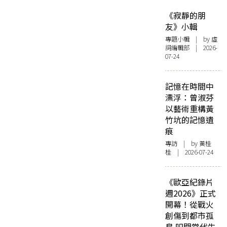
《寂靜的朋
友》小輯
專題小輯
| by 虛
詞編輯部 | 2026-
07-24
記憶在時間中
漂浮：曾淑芬
以藝術重構黃
竹坑的記憶遺
痕
專訪
| by 黃桂
桂 | 2026-07-24
《歐亞紀錄片
週2026》正式
開幕！從戰火
創傷到都市孤
島 叩問當代生