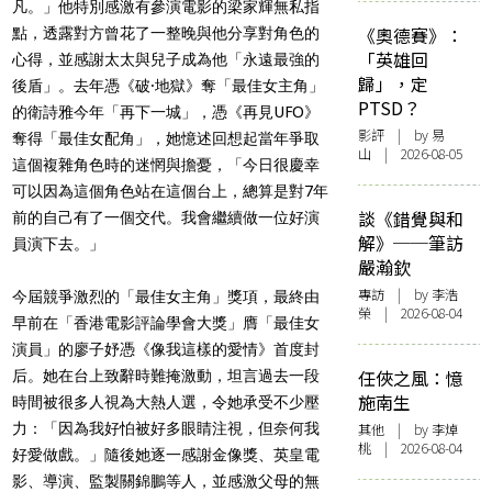
凡。」他特別感激有參演電影的梁家輝無私指
《奧德賽》：
點，透露對方曾花了一整晚與他分享對角色的
「英雄回
心得，並感謝太太與兒子成為他「永遠最強的
歸」，定
後盾」。去年憑《破·地獄》奪「最佳女主角」
PTSD？
的衛詩雅今年「再下一城」，憑《再見UFO》
影評
| by 易
奪得「最佳女配角」，她憶述回想起當年爭取
山 | 2026-08-05
這個複雜角色時的迷惘與擔憂，「今日很慶幸
可以因為這個角色站在這個台上，總算是對7年
談《錯覺與和
前的自己有了一個交代。我會繼續做一位好演
解》──筆訪
員演下去。」
嚴瀚欽
專訪
| by 李浩
今屆競爭激烈的「最佳女主角」獎項，最終由
榮 | 2026-08-04
早前在「香港電影評論學會大獎」膺「最佳女
演員」的廖子妤憑《像我這樣的愛情》首度封
任俠之風：憶
后。她在台上致辭時難掩激動，坦言過去一段
施南生
時間被很多人視為大熱人選，令她承受不少壓
力：「因為我好怕被好多眼睛注視，但奈何我
其他
| by 李焯
桃 | 2026-08-04
好愛做戲。」隨後她逐一感謝金像獎、英皇電
影、導演、監製關錦鵬等人，並感激父母的無