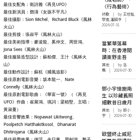
最佳女配角：衛詩雅《再見UFO》
〈行為藝術〉
最佳新演員：鄧濤《女孩不平凡》
詩歌
| by 王培智,
黎喜,潘國亨 |
最佳攝影：Sion Michel、Richard Bluck《風林
2026-07-31
火山》
最佳剪接：張叔平《風林火山》
最佳美術指導：麥浚龍、奚仲文、周世鴻、
當繁華落幕
時：在香港閱
Jona Sees《風林火山》
讀東野圭吾
最佳服裝造型設計：蘇柏傑、王汁《風林火
山》
其他
| by
洛
楓
| 2026-07-30
最佳動作設計：蘇杭《捕風追影》
最佳原創電影音樂：坂本龍一、Nate
Connelly《風林火山》
鄧小宇憶施南
最佳原創電影歌曲：《華富一號》（《再見
生 以珍藏舊照
細數昔日歲月
UFO》作曲：崔展鴻、填詞：梁栢堅、主唱：
黃淑蔓）
其他
| by 鄧小
宇 | 2026-07-30
最佳音響效果：Nopawat Likitwong、
Poolpetch Hatthakitkosol、Dhanarat
Dhitirojana《風林火山》
歐盟終止威尼
最佳視覺效果：伊諾、余日東、周劍鴻、黎子