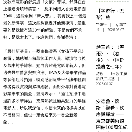
次執導電影的舒淇憑《女孩》奪得。舒淇在台
上接過獎項時笑言：「想不到踏入香港電影圈
【字遊行·巴
30年，還能拿到『新人獎』。其實我是一個最
黎】熱
老的新導演，這次能夠贏過其他新導演，最重
字遊行
| by 郭芊
葉 | 2026-08-07
要的是我擁有這30年的經驗。不是你們不夠
好，是我太老了。多謝你們，多謝香港！」
詩三首：〈春
「最佳新演員」一獎由鄧濤憑《女孩不平凡》
雨〉、〈春
奪得，她感謝台前幕後工作人員、導演徐欣羨
後〉、〈隔靴
及戲中對手韓寧。她自言雖是電影界新人，但
搔癢之七年〉
過去幾年曾參與鮮浪潮、IFVA及大學畢業作品
詩歌
| by 飲江,莫
凱傑,王兆基 |
等多部短片拍攝，特別感謝這些平台讓年輕創
2026-08-07
作者得以實踐與累積經驗。面對外界對香港電
影業未來的擔憂，鄧濤表示：「過往拍攝中遇
安德魯·懷
過許多才華洋溢、充滿熱誠且極具魅力的年輕
斯：觀看、秩
電影人，所以我深信，即使未來的模樣與以前
序與靜謐 ——
不盡相同，但也一定會迎來另一番全新景
東京都美術館
象。」
開館100周年紀