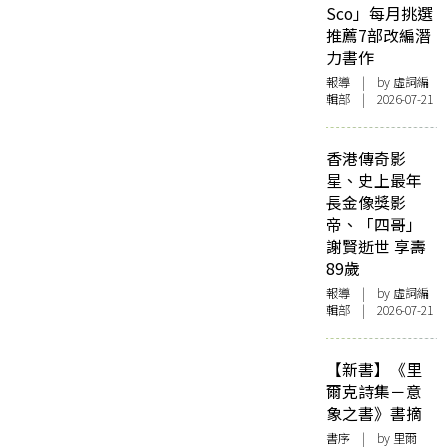
Sco」每月挑選
推薦7部改編潛
力書作
報導
| by 虛詞編
輯部 | 2026-07-21
香港傳奇影
星、史上最年
長金像獎影
帝、「四哥」
謝賢逝世 享壽
89歲
報導
| by 虛詞編
輯部 | 2026-07-21
【新書】《里
爾克詩集－意
象之書》書摘
書序
| by 里爾