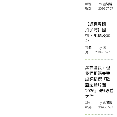
報導
| by 虛詞編
輯部 | 2026-07-27
【邁克專欄：
拍子簿】國
情、風情及其
他
專欄
| by
邁
克
| 2026-07-27
黑夜漫長，但
我們拒絕失聲
虛詞精選「歐
亞紀錄片週
2026」4部必看
之作
其他
| by 虛詞編
輯部 | 2026-07-27