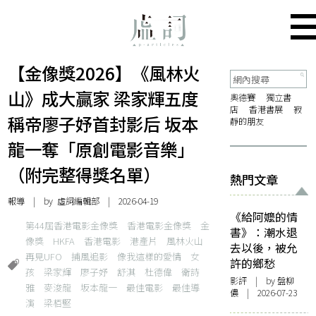
【金像獎2026】《風林火
山》成大贏家 梁家輝五度
奧德賽
獨立書
店
香港書展
寂
稱帝廖子妤首封影后 坂本
靜的朋友
龍一奪「原創電影音樂」
（附完整得獎名單）
熱門文章
報導
| by 虛詞編輯部 | 2026-04-19
《給阿嬤的情
第44屆香港電影金像獎
香港電影金像獎
金
書》：潮水退
像獎
HKFA
香港電影
港產片
風林火山
去以後，被允
再見UFO
捕風追影
像我這樣的愛情
女
許的鄉愁
孩
梁家輝
廖子妤
舒淇
杜德偉
衛詩
影評
| by 盤柳
雅
麥浚龍
坂本龍一
最佳電影
最佳導
儂 | 2026-07-23
演
梁栢堅