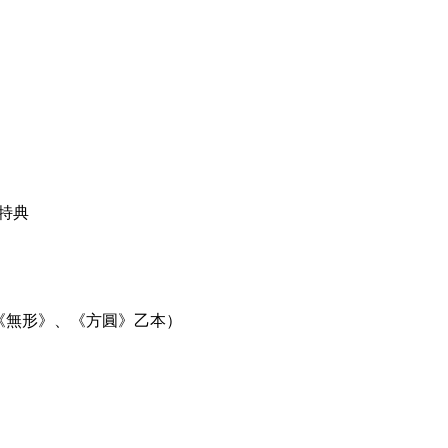
特典
《無形》、《方圓》乙本）