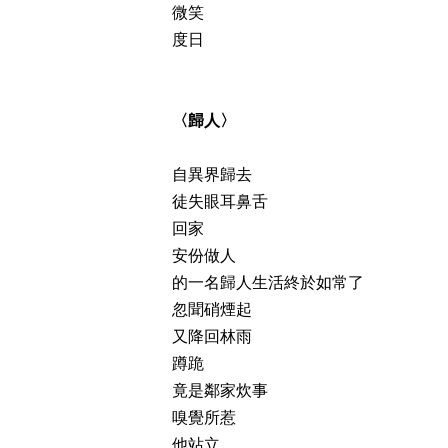
微笑
度日
〈歸人〉
自異界歸去
徒失眼耳鼻舌
回家
安份做人
的一名歸人生活終於如常了
忽聞硝煙起
又降回林雨
蹲跪
竟是鄰家炊事
嗅覺所惹
他站立