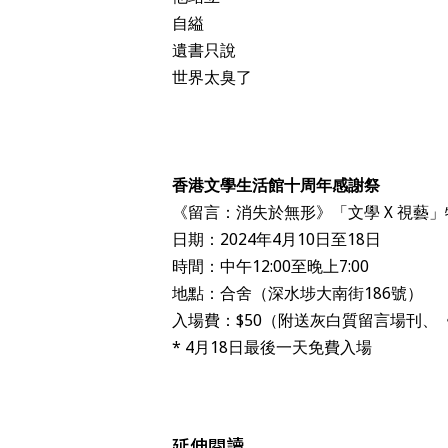
自縊
遺書只說
世界太臭了
香港文學生活館十周年感謝祭
《留言：消失於無形》「文學 X 視藝」
日期：2024年4月10日至18日
時間：中午12:00至晚上7:00
地點：合舍（深水埗大南街186號）
入場費：$50（附送灰白質留言場刊、
* 4月18日最後一天免費入場
延伸閱讀