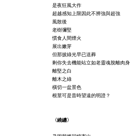
是夜狂風大作
超越感知上限因此不辨強與超強
風散後
老樹彌堅
慣食人間煙火
展出嫩芽
但那披綠光早已送葬
剩你失去機能站立如老靈魂脫離肉身
離堅之白
離木之綠
橫切一盆景色
根莖可是昔時望遠的明證？
〈繞纏〉