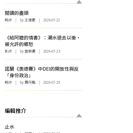
閱讀的盡頭
時評
| by 王建鏗 | 2026-07-22
《給阿嬤的情書》：潮水退去以後，
被允許的鄉愁
影評
| by 盤柳儂 | 2026-07-23
諾蘭《奧德賽》中DEI的開放性與反
「身份政治」
時評
| by
周丹楓
| 2026-07-29
編輯推介
止水