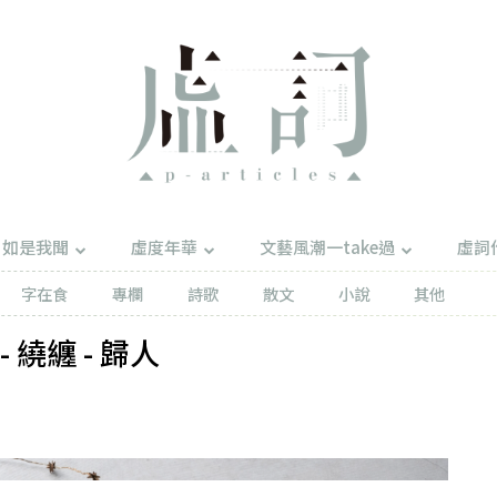
如是我聞
虛度年華
文藝風潮一take過
虛詞
字在食
專欄
詩歌
散文
小說
其他
繞纏 - 歸人