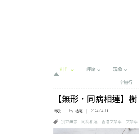
創作
評論
現象
字遊行
【無形．同病相連】樹 - 
詩歌
| by 枯毫 | 2024-04-11
別來無恙
同病相連
香港文學季
文學季