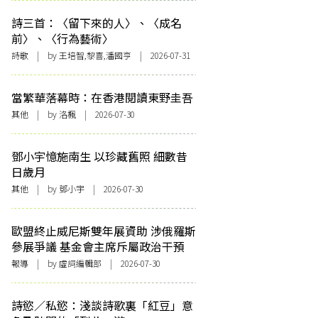
詩三首：〈留下來的人〉、〈成名
前〉、〈行為藝術〉
詩歌
| by 王培智,黎喜,潘國亨 | 2026-07-31
當繁華落幕時：在香港閱讀東野圭吾
其他
| by
洛楓
| 2026-07-30
鄧小宇憶施南生 以珍藏舊照 細數昔
日歲月
其他
| by 鄧小宇 | 2026-07-30
歐盟終止威尼斯雙年展資助 涉俄羅斯
參展爭議 基金會主席斥屬政治干預
報導
| by 虛詞編輯部 | 2026-07-30
詩慾／私慾：淺談詩歌裏「紅豆」意