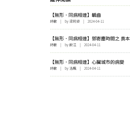
【無形．同病相連】齲齒
詩歌
| by
梁莉姿
| 2024-04-11
【無形．同病相連】鄧寄塵時間之 奧
和特特特根斯坦（問疾）
詩歌
| by
飲江
| 2024-04-11
【無形．同病相連】心臟城市的病變
詩歌
| by
洛楓
| 2024-04-11