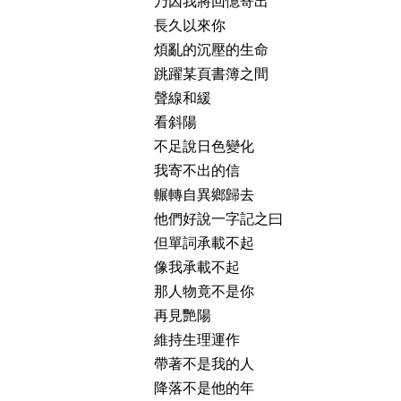
乃因我將回憶寄出
長久以來你
煩亂的沉壓的生命
跳躍某頁書簿之間
聲線和緩
看斜陽
不足說日色變化
我寄不出的信
輾轉自異鄉歸去
他們好說一字記之曰
但單詞承載不起
像我承載不起
那人物竟不是你
再見艷陽
維持生理運作
帶著不是我的人
降落不是他的年