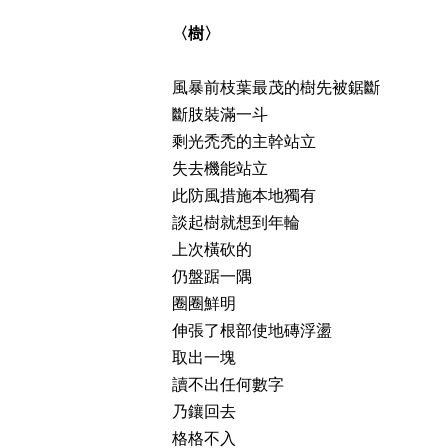
〈樹〉
風暴前枝葉最茂的樹先被鋸斷
斷肢裝滿一斗
剩光禿禿的主幹站立
失去機能站立
此防風措施本地獨有
談起樹就想到年輪
上次橫砍的
仍盤踞一隅
圈圈鮮明
伸張了根部使地磚浮盪
取出一塊
讀不出任何數字
乃鑲回去
格格不入