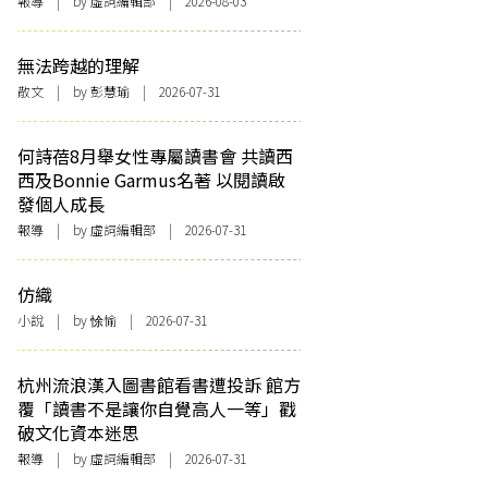
報導
| by 虛詞編輯部 | 2026-08-03
無法跨越的理解
散文
| by 彭慧瑜 | 2026-07-31
何詩蓓8月舉女性專屬讀書會 共讀西
西及Bonnie Garmus名著 以閱讀啟
發個人成長
報導
| by 虛詞編輯部 | 2026-07-31
仿織
小說
| by 悇愉 | 2026-07-31
杭州流浪漢入圖書館看書遭投訴 館方
覆「讀書不是讓你自覺高人一等」戳
破文化資本迷思
報導
| by 虛詞編輯部 | 2026-07-31