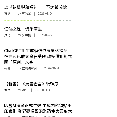
談《錯覺與和解》──筆訪嚴瀚欽
專訪
| by 李浩榮 | 2026-08-04
任俠之風：憶施南生
其他
| by 李焯桃 | 2026-08-04
ChatGPT拒生成模仿作家風格指令
在世及已故文豪皆受限 改提供相近氛
圍「原創」文字
報導
| by 虛詞編輯部 | 2026-08-04
【新書】《賣書者言》編輯序
書序
| by 阿豆 | 2026-08-03
歐盟AI法案正式生效 生成內容須貼水
印識別 業界憂標籤氾濫恐令大眾麻木