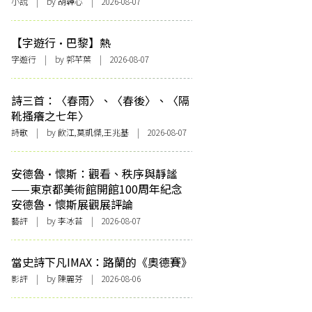
小說
| by 胡韡心 | 2026-08-07
【字遊行·巴黎】熱
字遊行
| by 郭芊葉 | 2026-08-07
詩三首：〈春雨〉、〈春後〉、〈隔
靴搔癢之七年〉
詩歌
| by 飲江,莫凱傑,王兆基 | 2026-08-07
安德魯·懷斯：觀看、秩序與靜謐
——東京都美術館開館100周年紀念
安德魯·懷斯展觀展評論
藝評
| by 李冰苔 | 2026-08-07
當史詩下凡IMAX：路蘭的《奧德賽》
影評
| by 陳麗芬 | 2026-08-06