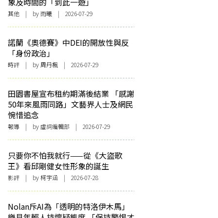
象及時間的「到此一遊」
其他
| by 雨曦 | 2026-07-29
諾蘭《奧德賽》中DEI的開放性與反
「身份政治」
時評
| by
周丹楓
| 2026-07-29
田園書屋宣布租約期滿後結業 「感謝
50年來風雨同路」文藝界人士及網民
惋惜追念
報導
| by 虛詞編輯部 | 2026-07-29
只要你不怕我就行——從《大盜歌
王》看邱剛健女性形象的誕生
影評
| by 柯宇涵 | 2026-07-28
Nolan斥AI為「透明的特洛伊木馬」
樂見年輕人持懷疑態度 「保持警惕才