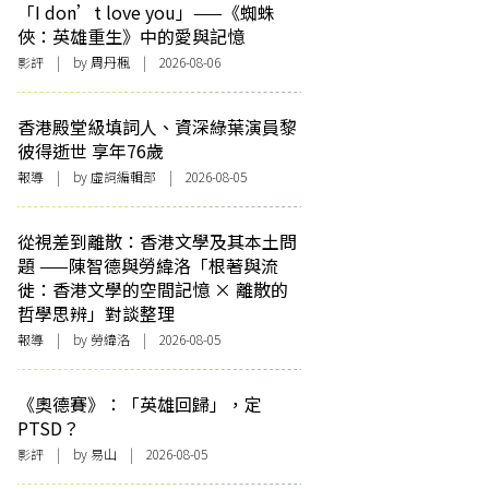
「I don’t love you」——《蜘蛛
俠：英雄重生》中的愛與記憶
影評
| by
周丹楓
| 2026-08-06
香港殿堂級填詞人、資深綠葉演員黎
彼得逝世 享年76歲
報導
| by 虛詞編輯部 | 2026-08-05
從視差到離散：香港文學及其本土問
題 ——陳智德與勞緯洛「根著與流
徙：香港文學的空間記憶 × 離散的
哲學思辨」對談整理
報導
| by 勞緯洛 | 2026-08-05
《奧德賽》：「英雄回歸」，定
PTSD？
影評
| by 易山 | 2026-08-05