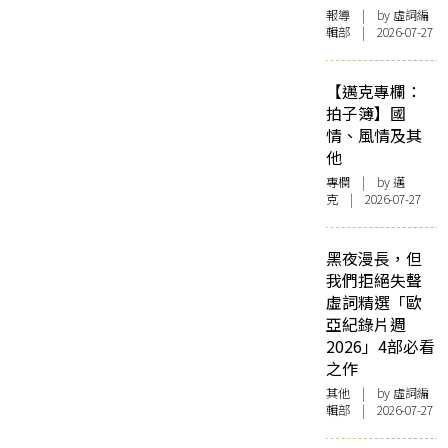
報導
| by 虛詞編
輯部 | 2026-07-27
【邁克專欄：
拍子簿】國
情、風情及其
他
專欄
| by
邁
克
| 2026-07-27
黑夜漫長，但
我們拒絕失聲
虛詞精選「歐
亞紀錄片週
2026」4部必看
之作
其他
| by 虛詞編
輯部 | 2026-07-27