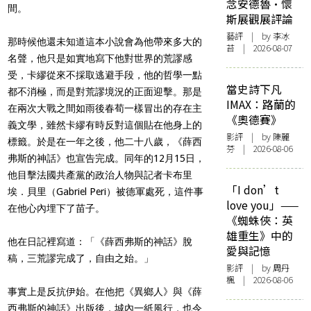
念安德魯·懷
間。
斯展觀展評論
藝評
| by 李冰
那時候他還未知道這本小說會為他帶來多大的
苔 | 2026-08-07
名聲，他只是如實地寫下他對世界的荒謬感
受，卡繆從來不採取逃避手段，他的哲學一點
當史詩下凡
都不消極，而是對荒謬境況的正面迎擊。那是
IMAX：路蘭的
在兩次大戰之間如雨後春荀一樣冒出的存在主
《奧德賽》
義文學，雖然卡繆有時反對這個貼在他身上的
影評
| by 陳麗
標籤。於是在一年之後，他二十八歲，《薛西
芬 | 2026-08-06
弗斯的神話》也宣告完成。同年的12月15日，
他目擊法國共產黨的政治人物與記者卡布里
「I don’t
埃．貝里（Gabriel Peri）被德軍處死，這件事
love you」——
在他心內埋下了苗子。
《蜘蛛俠：英
雄重生》中的
他在日記裡寫道：「《薛西弗斯的神話》脫
愛與記憶
稿，三荒謬完成了，自由之始。」
影評
| by
周丹
楓
| 2026-08-06
事實上是反抗伊始。在他把《異鄉人》與《薛
西弗斯的神話》出版後，城內一紙風行，也令