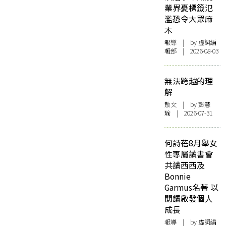
業界憂標籤氾
濫恐令大眾麻
木
報導
| by 虛詞編
輯部 | 2026-08-03
無法跨越的理
解
散文
| by 彭慧
瑜 | 2026-07-31
何詩蓓8月舉女
性專屬讀書會
共讀西西及
Bonnie
Garmus名著 以
閱讀啟發個人
成長
報導
| by 虛詞編