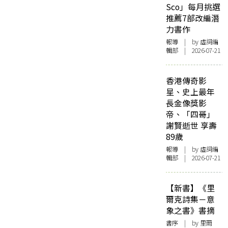
Sco」每月挑選
推薦7部改編潛
力書作
報導
| by 虛詞編
輯部 | 2026-07-21
香港傳奇影
星、史上最年
長金像獎影
帝、「四哥」
謝賢逝世 享壽
89歲
報導
| by 虛詞編
輯部 | 2026-07-21
【新書】《里
爾克詩集－意
象之書》書摘
書序
| by 里爾