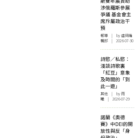
斯雙年展資助
涉俄羅斯參展
爭議 基金會主
席斥屬政治干
預
報導
| by 虛詞編
輯部 | 2026-07-30
詩慾／私慾：
淺談詩歌裏
「紅豆」意象
及時間的「到
此一遊」
其他
| by 雨
曦 | 2026-07-29
諾蘭《奧德
賽》中DEI的開
放性與反「身
份政治」