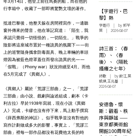
年3月14日，他登上前往馬賽的船，而在他的
行李箱中，收藏了一部即將驚艷文壇的著作。
【字遊行·巴
黎】熱
抵達巴黎後，他整天躲在房間裡寫作，一邊聽
字遊行
| by 郭芊
葉 | 2026-08-07
窗外傳來的聲音，他在筆記寫道：「陌生，我
承認只覺得一切怪怪的，一切陌生。」戰爭的
陰影將這座城市置於一種詭異的氛圍下——街
詩三首：〈春
上的巡警隨身攜拿防毒面具、晚上車輛的車頭
雨〉、〈春
燈因為被藍色燈罩蓋住而發出詭異的光——
後〉、〈隔靴
「假戰」（Phony war）狀況持續至4月。而他
搔癢之七年〉
在5月完成了《異鄉人》。
詩歌
| by 飲江,莫
凱傑,王兆基 |
2026-08-07
《異鄉人》屬於「荒謬三部曲」之一，「荒謬
三部曲」由小說、戲劇與論述組成，劇本《卡
利古拉》早於1938年寫就，現在小說《異鄉
安德魯·懷
斯：觀看、秩
人》完成，卡繆也沒有停下來，馬上動手撰寫
序與靜謐 ——
《薛西弗斯的神話》。似乎戰爭並沒有對他的
東京都美術館
寫作計劃做成多大的影響，事實上，「荒謬三
開館100周年紀
部曲」裡每一部作品都沒有花費他太長的時