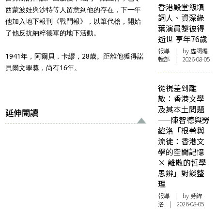
香港殿堂級填
西蒙波娃與沙特等人留意到他的存在，下一年
詞人、資深綠
他加入地下報刊《戰鬥報》，以筆代槍，開始
葉演員黎彼得
了他反抗納粹德軍的地下活動。
逝世 享年76歲
報導
| by 虛詞編
1941年，阿爾貝．卡繆，28歲。距離他獲得諾
輯部 | 2026-08-05
貝爾文學獎，尚有16年。
從視差到離
散：香港文學
及其本土問題
延伸閱讀
——陳智德與勞
緯洛「根著與
流徙：香港文
學的空間記憶
× 離散的哲學
思辨」對談整
理
報導
| by 勞緯
洛 | 2026-08-05