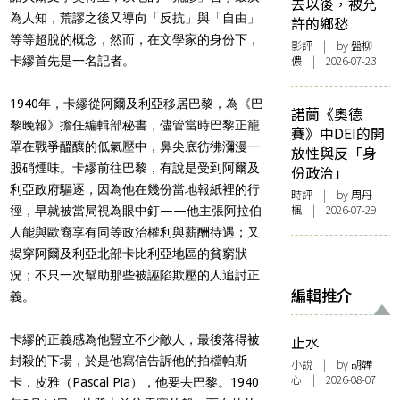
去以後，被允
為人知，荒謬之後又導向「反抗」與「自由」
許的鄉愁
等等超脫的概念，然而，在文學家的身份下，
影評
| by 盤柳
儂 | 2026-07-23
卡繆首先是一名記者。
1940年，卡繆從阿爾及利亞移居巴黎，為《巴
諾蘭《奧德
黎晚報》擔任編輯部秘書，儘管當時巴黎正籠
賽》中DEI的開
罩在戰爭醞釀的低氣壓中，鼻尖底彷彿瀰漫一
放性與反「身
股硝煙味。卡繆前往巴黎，有說是受到阿爾及
份政治」
利亞政府驅逐，因為他在幾份當地報紙裡的行
時評
| by
周丹
楓
| 2026-07-29
徑，早就被當局視為眼中釘——他主張阿拉伯
人能與歐裔享有同等政治權利與薪酬待遇；又
揭穿阿爾及利亞北部卡比利亞地區的貧窮狀
況；不只一次幫助那些被誣陷欺壓的人追討正
編輯推介
義。
卡繆的正義感為他豎立不少敵人，最後落得被
止水
封殺的下場，於是他寫信告訴他的拍檔帕斯
小說
| by 胡韡
心 | 2026-08-07
卡．皮雅（Pascal Pia），他要去巴黎。1940