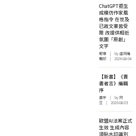
ChatGPT拒生
成模仿作家風
格指令 在世及
已故文豪皆受
限 改提供相近
氛圍「原創」
文字
報導
| by 虛詞編
輯部 | 2026-08-04
【新書】《賣
書者言》編輯
序
書序
| by 阿
豆 | 2026-08-03
歐盟AI法案正式
生效 生成內容
須貼水印識別