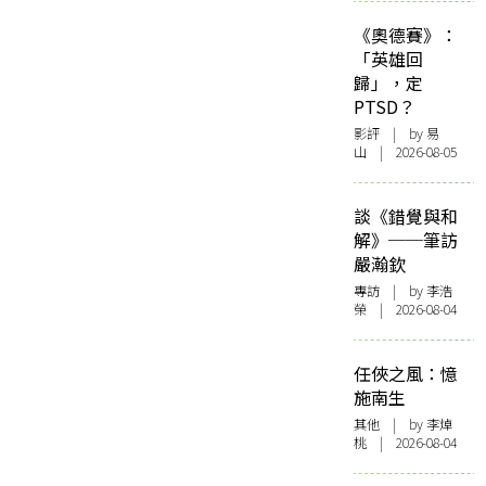
《奧德賽》：
「英雄回
歸」，定
PTSD？
影評
| by 易
山 | 2026-08-05
談《錯覺與和
解》──筆訪
嚴瀚欽
專訪
| by 李浩
榮 | 2026-08-04
任俠之風：憶
施南生
其他
| by 李焯
桃 | 2026-08-04