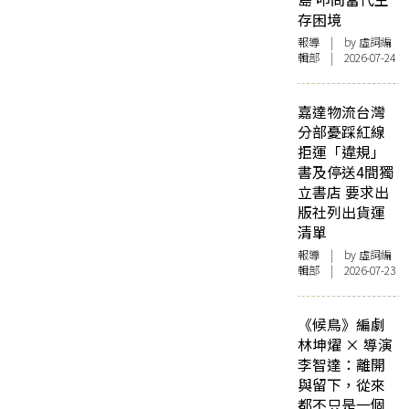
存困境
報導
| by 虛詞編
輯部 | 2026-07-24
嘉達物流台灣
分部憂踩紅線
拒運「違規」
書及停送4間獨
立書店 要求出
版社列出貨運
清單
報導
| by 虛詞編
輯部 | 2026-07-23
《候鳥》編劇
林坤燿 × 導演
李智達：離開
與留下，從來
都不只是一個