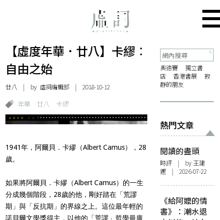
【虛度年華．廿八】卡繆︰
自由之始
奧德賽
獨立書
店
香港書展
寂
靜的朋友
廿八
| by 虛詞編輯部 | 2018-10-12
年華
廿八
卡繆
熱門文章
1941年，阿爾貝．卡繆（Albert Camus），28
閱讀的盡頭
歲。
時評
| by 王建
鏗 | 2026-07-22
如果將阿爾貝．卡繆（Albert Camus）的一生
分成幾個階段，28歲的他，剛好踏在「荒謬
《給阿嬤的情
期」與「反抗期」的界線之上。這位最年輕的
書》：潮水退
諾貝爾文學獎得主，以他的「荒謬」哲學最廣