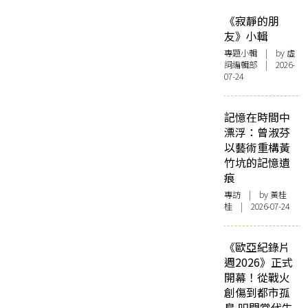
《寂靜的朋
友》小輯
專題小輯
| by 虛
詞編輯部 | 2026-
07-24
記憶在時間中
漂浮：曾淑芬
以藝術重構黃
竹坑的記憶遺
痕
專訪
| by 黃桂
桂 | 2026-07-24
《歐亞紀錄片
週2026》正式
開幕！從戰火
創傷到都市孤
島 叩問當代生