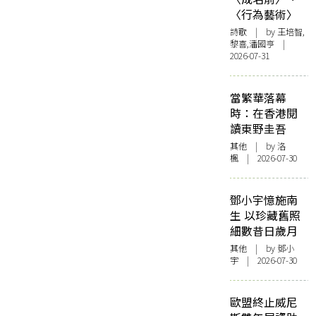
〈行為藝術〉
詩歌
| by 王培智,
黎喜,潘國亨 |
2026-07-31
當繁華落幕
時：在香港閱
讀東野圭吾
其他
| by
洛
楓
| 2026-07-30
鄧小宇憶施南
生 以珍藏舊照
細數昔日歲月
其他
| by 鄧小
宇 | 2026-07-30
歐盟終止威尼