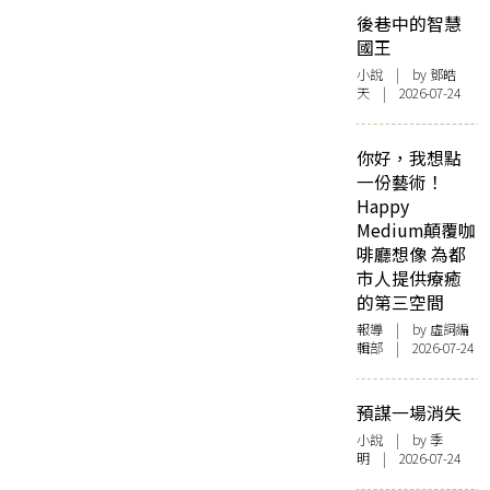
後巷中的智慧
國王
小說
| by 鄧皓
天 | 2026-07-24
你好，我想點
一份藝術！
Happy
Medium顛覆咖
啡廳想像 為都
市人提供療癒
的第三空間
報導
| by 虛詞編
輯部 | 2026-07-24
預謀一場消失
小說
| by 季
明 | 2026-07-24