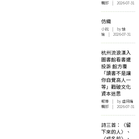
輯部 | 2026-07-31
仿織
小說
| by 悇
愉 | 2026-07-31
杭州流浪漢入
圖書館看書遭
投訴 館方覆
「讀書不是讓
你自覺高人一
等」戳破文化
資本迷思
報導
| by 虛詞編
輯部 | 2026-07-31
詩三首：〈留
下來的人〉、
〈成名前〉、