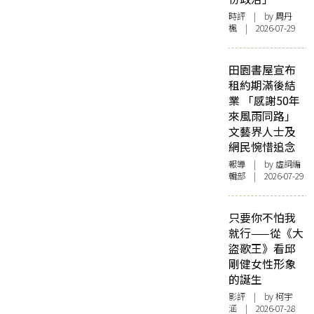
時評
| by
周丹
楓
| 2026-07-29
田園書屋宣布
租約期滿後結
業 「感謝50年
來風雨同路」
文藝界人士及
網民惋惜追念
報導
| by 虛詞編
輯部 | 2026-07-29
只要你不怕我
就行——從《大
盜歌王》看邱
剛健女性形象
的誕生
影評
| by 柯宇
涵 | 2026-07-28