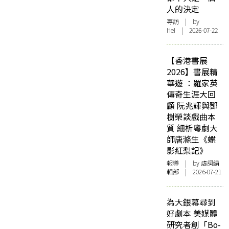
人的決定
專訪
| by
Hei | 2026-07-22
【香港書展
2026】書展精
華遊 ：羅家英
傳奇生涯大回
顧 阮兆輝與鄧
樹榮談戲曲本
質 細析粵劇大
師唐滌生《蝶
影紅梨記》
報導
| by 虛詞編
輯部 | 2026-07-21
為大銀幕尋到
好劇本 美媒體
研究者創「Bo-