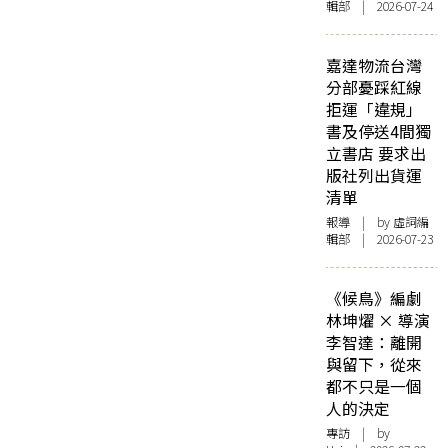
輯部 | 2026-07-24
嘉達物流台灣
分部憂踩紅線
拒運「違規」
書及停送4間獨
立書店 要求出
版社列出貨運
清單
報導
| by 虛詞編
輯部 | 2026-07-23
《候鳥》編劇
林坤燿 × 導演
李智達：離開
與留下，從來
都不只是一個
人的決定
專訪
| by