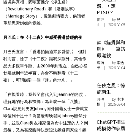
困境與真相，麥曦茵推介《浮生路》
歸」，定
（Revolutionary Road）和《婚姻故事》
PTSD？
（Marriage Story），透過劇情張力，供讀者
影評
| by 易
重新思索婚姻的意義。
山 | 2026-08-05
月巴氏：在《十二夜》中感受香港曾經的夜
談《錯覺與和
解》──筆訪
月巴氏直言：「香港拍攝過眾多愛情片，但對
嚴瀚欽
我而言，除了《十二夜》讓我深刻外，其他作
專訪
| by 李浩
品大多觀畢作罷。由2000年到現在，自己亦從
榮 | 2026-08-04
廿幾歲到年近半百，亦會不時翻看《十二
夜》，可謂睇到一個『迷』的地步。」
任俠之風：憶
施南生
「在觀看時，我甚至會代入到Jeannie的角度，
其他
| by 李焯
理解她的行為和抉擇：為甚麼一聽「八婆」
桃 | 2026-08-04
Clara說見到男友Johnny同外國藉女士一齊就立
即信到十足十？為甚麼即晚就同Johnny斷然分
ChatGPT拒生
手，並視Clara男友禤家俊為命中注定的人？到
成模仿作家風
最後，又為甚麼臨時決定設法躲避禤家俊？躲