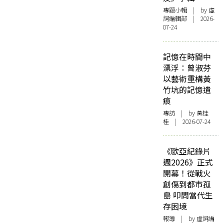
專題小輯
| by 虛
詞編輯部 | 2026-
07-24
記憶在時間中
漂浮：曾淑芬
以藝術重構黃
竹坑的記憶遺
痕
專訪
| by 黃桂
桂 | 2026-07-24
《歐亞紀錄片
週2026》正式
開幕！從戰火
創傷到都市孤
島 叩問當代生
存困境
報導
| by 虛詞編