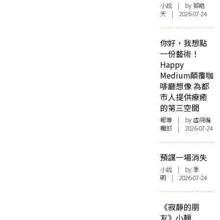
小說
| by 鄧皓
天 | 2026-07-24
你好，我想點
一份藝術！
Happy
Medium顛覆咖
啡廳想像 為都
市人提供療癒
的第三空間
報導
| by 虛詞編
輯部 | 2026-07-24
預謀一場消失
小說
| by 季
明 | 2026-07-24
《寂靜的朋
友》小輯