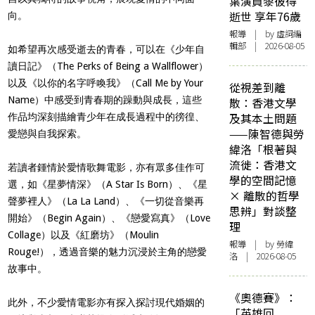
葉演員黎彼得
逝世 享年76歲
向。
報導
| by 虛詞編
輯部 | 2026-08-05
如希望再次感受逝去的青春，可以在《少年自
讀日記》（The Perks of Being a Wallflower）
以及《以你的名字呼喚我》（Call Me by Your
從視差到離
Name）中感受到青春期的躁動與成長，這些
散：香港文學
及其本土問題
作品均深刻描繪青少年在成長過程中的徬徨、
——陳智德與勞
愛戀與自我探索。
緯洛「根著與
流徙：香港文
若讀者鍾情於愛情歌舞電影，亦有眾多佳作可
學的空間記憶
選，如《星夢情深》（A Star Is Born）、《星
× 離散的哲學
聲夢裡人》（La La Land）、《一切從音樂再
思辨」對談整
開始》（Begin Again）、《戀愛寫真》（Love
理
Collage）以及《紅磨坊》（Moulin
報導
| by 勞緯
Rouge!），透過音樂的魅力沉浸於主角的戀愛
洛 | 2026-08-05
故事中。
《奧德賽》：
此外，不少愛情電影亦有探入探討現代婚姻的
「英雄回