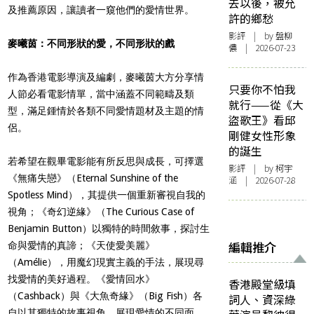
去以後，被允
及推薦原因，讓讀者一窺他們的愛情世界。
許的鄉愁
影評
| by 盤柳
麥曦茵：不同形狀的愛，不同形狀的戲
儂 | 2026-07-23
作為香港電影導演及編劇，麥曦茵大方分享情
只要你不怕我
人節必看電影情單，當中涵蓋不同範疇及類
就行——從《大
型，滿足鍾情於各類不同愛情題材及主題的情
盜歌王》看邱
侶。
剛健女性形象
的誕生
若希望在觀畢電影能有所反思與成長，可擇選
影評
| by 柯宇
《無痛失戀》（Eternal Sunshine of the
涵 | 2026-07-28
Spotless Mind），其提供一個重新審視自我的
視角；《奇幻逆緣》（The Curious Case of
Benjamin Button）以獨特的時間敘事，探討生
編輯推介
命與愛情的真諦；《天使愛美麗》
（Amélie），用魔幻現實主義的手法，展現尋
找愛情的美好過程。《愛情回水》
香港殿堂級填
（Cashback）與《大魚奇緣》（Big Fish）各
詞人、資深綠
自以其獨特的故事視角，展現愛情的不同面