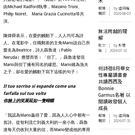
木
由Michael Radford執導，Massino Troisi、
報導
| by 虛詞編
輯部 | 2026-08-03
Philip Noiret、 Maria Grazia Cucinotta等共
演。
無法跨越的理
陳煒舜表示，在愛的觸動下，人人均可為詩
解
人。在電影中，任職郵差的主角Mario說自己所
散文
| by 彭慧
愛名為Beatrice，詩人聶魯達（Pablo
瑜 | 2026-07-31
Neruda）應聲而答︰「但丁。」聶魯達發現
Mario與但丁擁有同名的繆思。Mario雖為漁夫
何詩蓓8月舉女
之子，卻在愛的觸動下寫下這樣的句子︰
性專屬讀書會
共讀西西及
Il tuo sorriso si espande come una
Bonnie
farfalla sul tuo volto
Garmus名著 以
閱讀啟發個人
你臉上的笑展延如一隻蝴蝶
成長
「我認為Mario贏得了愛，因為人人心中都有一
報導
| by 虛詞編
輯部 | 2026-07-31
首詩。從智利流亡到義大利的一座小島，聶魯
達每天仍收到大量的信，而Mario變成他的專用