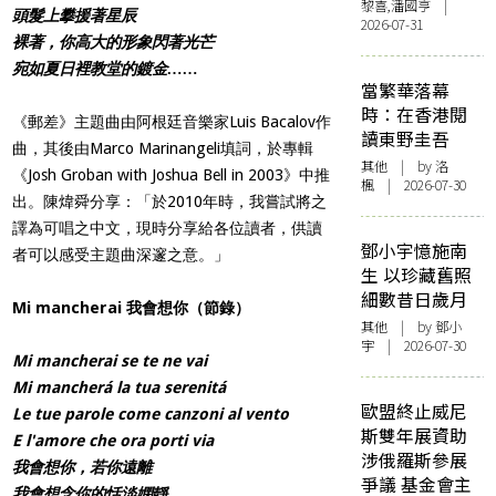
黎喜,潘國亨 |
頭髮上攀援著星辰
2026-07-31
裸著，你高大的形象閃著光芒
宛如夏日裡教堂的鍍金……
當繁華落幕
時：在香港閱
《郵差》主題曲由阿根廷音樂家Luis Bacalov作
讀東野圭吾
曲，其後由Marco Marinangeli填詞，於專輯
其他
| by
洛
《Josh Groban with Joshua Bell in 2003》中推
楓
| 2026-07-30
出。陳煒舜分享：「於2010年時，我嘗試將之
譯為可唱之中文，現時分享給各位讀者，供讀
鄧小宇憶施南
者可以感受主題曲深邃之意。」
生 以珍藏舊照
細數昔日歲月
Mi mancherai 我會想你（節錄）
其他
| by 鄧小
宇 | 2026-07-30
Mi mancherai se te ne vai
Mi mancherá la tua serenitá
歐盟終止威尼
Le tue parole come canzoni al vento
斯雙年展資助
E l'amore che ora porti via
涉俄羅斯參展
我會想你，若你遠離
爭議 基金會主
我會想念你的恬淡嫻靜