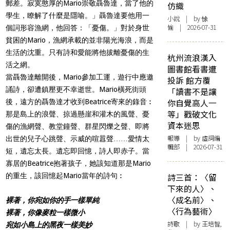
郵差。寂寞憨厚的Mario崇敬聶魯達，當了他的
仿織
學生，瞭解了什麼是隱喻。」聶魯達要他用一
小說
| by 悇
愉 | 2026-07-31
個詞形容漁網，他回答：「憂傷。」對於身世
貧困的Mario，漁網承載的並非陽光海浪，而是
生活的沈重。只有詩和愛能將他拔離憂傷的生
杭州流浪漢入
活之網。
圖書館看書遭
當聶魯達離開後，Mario參加工運，遊行中應邀
投訴 館方覆
誦詩，卻遭鎮壓更不幸逝世。Mario橫死街頭
「讀書不是讓
你自覺高人一
後，遠方的聶魯達才收到Beatrice寄來的錄音︰
等」戳破文化
那是島上的浪聲、掠過懸崖和灌木的風聲、憂
資本迷思
傷的漁網聲、教堂鐘聲、群星閃爍之聲、即將
報導
| by 虛詞編
出世的兒子心跳聲、示威的喧囂聲……愛情太
輯部 | 2026-07-31
短，遺忘太長。遺忘即回憶，詩人即赤子。當
寡居的Beatrice抱著孩子，她該知道那是Mario
的重生，該回憶起Mario當年的詩句︰
詩三首：〈留
下來的人〉、
〈成名前〉、
裸著，你宛如你的手一樣單純
〈行為藝術〉
裸著，你像麥粒一樣微小
詩歌
| by 王培智,
宛如小島上的黑夜一樣美妙