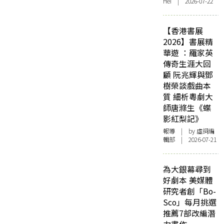
Hei | 2026-07-22
【香港書展
2026】書展精
華遊 ：羅家英
傳奇生涯大回
顧 阮兆輝與鄧
樹榮談戲曲本
質 細析粵劇大
師唐滌生《蝶
影紅梨記》
報導
| by 虛詞編
輯部 | 2026-07-21
為大銀幕尋到
好劇本 美媒體
研究者創「Bo-
Sco」每月挑選
推薦7部改編潛