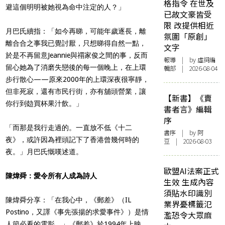
格指令 在世及
避這個明明被她視為命中注定的人？」
已故文豪皆受
限 改提供相近
月巴氏續指：「如今再睇，可能年歲逐長，離
氛圍「原創」
離合合之事我已覺討厭，只想睇得自然一點，
文字
於是不再留意Jeannie與禤家俊之間的事，反而
報導
| by 虛詞編
留心她為了消磨失戀後的每一個晚上，在上環
輯部 | 2026-08-04
步行散心——原來2000年的上環深夜很寧靜，
但非死寂，還有市民行街，亦有舖頭營業，讓
【新書】《賣
你行到攰買杯果汁飲。」
書者言》編輯
序
「而那是我行走過的。一直放不低《十二
書序
| by 阿
夜》，或許因為裡頭記下了香港曾幾何時的
豆 | 2026-08-03
夜。」月巴氏慨嘆述道。
歐盟AI法案正式
陳煒舜：愛令所有人成為詩人
生效 生成內容
須貼水印識別
陳煒舜分享：「在我心中，
《郵差》（IL
業界憂標籤氾
Postino，又譯《事先張揚的求愛事件》）是情
濫恐令大眾麻
人節必看的電影。」《郵差》於1994年上映。