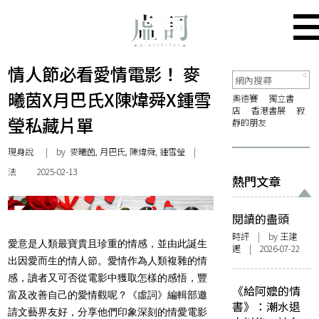
情人節必看愛情電影！ 麥
曦茵X月巴氏X陳煒舜X鍾雪
奧德賽
獨立書
店
香港書展
寂
瑩私藏片單
靜的朋友
現身說
| by 麥曦茵, 月巴氏, 陳煒舜, 鍾雪瑩 |
法
2025-02-13
熱門文章
閱讀的盡頭
時評
| by 王建
愛意是人類最寶貴且珍重的情感，並由此誕生
鏗 | 2026-07-22
出因愛而生的情人節。愛情作為人類複雜的情
感，讀者又可否從電影中獲取怎樣的感悟，豐
《給阿嬤的情
富及改善自己的愛情觀呢？《虛詞》編輯部邀
書》：潮水退
請文藝界友好，分享他們印象深刻的情愛電影