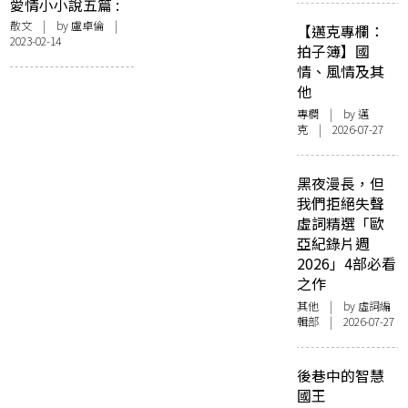
愛情小小說五篇 :
〈日曆〉、〈祝
散文
| by
盧卓倫
|
【邁克專欄：
2023-02-14
福〉、〈角色扮
拍子簿】國
演〉、〈靜音〉、
情、風情及其
〈恐怖情人〉
他
專欄
| by
邁
克
| 2026-07-27
黑夜漫長，但
我們拒絕失聲
虛詞精選「歐
亞紀錄片週
2026」4部必看
之作
其他
| by 虛詞編
輯部 | 2026-07-27
後巷中的智慧
國王