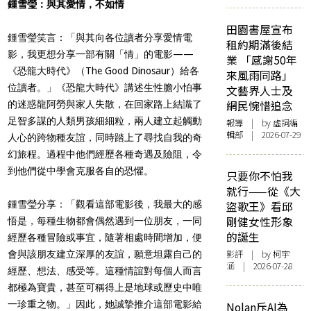
鍾雪瑩：與其愛情，不如情
田園書屋宣布
鍾雪瑩笑言：「與其向各位讀者分享愛情電
租約期滿後結
影，我更想分享一部有關「情」的電影——
業 「感謝50年
《恐龍大時代》（The Good Dinosaur）給各
來風雨同路」
位讀者。」《恐龍大時代》講述生性膽小怕事
文藝界人士及
網民惋惜追念
的迷惑龍阿勞與家人失散，在回家路上結識了
足智多謀的人類男孩細細粒，兩人建立起觸動
報導
| by 虛詞編
輯部 | 2026-07-29
人心的跨物種友誼，同時踏上了尋找自我的奇
幻旅程。過程中他們經歷各種奇遇及險阻，令
到他們從中學會克服各自的恐懼。
只要你不怕我
就行——從《大
鍾雪瑩分享：「觀看這部電影後，我最大的感
盜歌王》看邱
剛健女性形象
悟是，每種生物都會偶然遇到一位朋友，一同
的誕生
經歷各種冒險或事宜，隨著相處時間增加，便
影評
| by 柯宇
會與該朋友建立深厚的友誼，願意坦露自己的
涵 | 2026-07-28
經歷、想法、感受等。這種情誼對每個人而言
都極為寶貴，甚至可稱得上是地球或歷史中唯
一珍重之物。」因此，她誠摯推介這部電影給
Nolan斥AI為