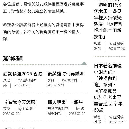
「透明的特洛
各位讀者，回憶與朋友或伴侶經歷過的種種事
伊木馬」樂見
宜，珍惜雙方努力建立的情誼關係。
年輕人持懷疑
態度 「保持警
希望各位讀者能從上述推薦的愛情電影中獲得
惕才能善用新
新的啟發，以不同的視角度過不一樣的情人
技術」
節。
報導
| by 虛詞編
輯部 | 2026-07-28
延伸閱讀
日本著名推理
小說大師、
虛詞精選2025 香港
後英雄時代再讀哪
「神探伽利
亞洲電影節片單 四
吒系列仙怪來源 由
其他
| by 虛詞編輯
影評
| by
陳煒舜
|
略」系列、
部 | 2025-10-02
2025-02-28
部必看的文學改編
《封神演義》至西
《解憂雜貨
電影
亞神話再到巴比倫
店》作者東野
史詩
《看我今天怎麼
情人與書——那些
圭吾逝世 享年
說》：隨時隨地揀
年作家們收過贈過
專訪
| by 姚嘉敏 |
無秩序編輯室
| by 虛
68歲
2025-02-20
詞編輯部 | 2023-02-25
你舒適空氣 ——訪
的書
報導
| by 虛詞編
導演黃修平 演員鍾
輯部 | 2026-07-27
雪瑩 吳祉昊