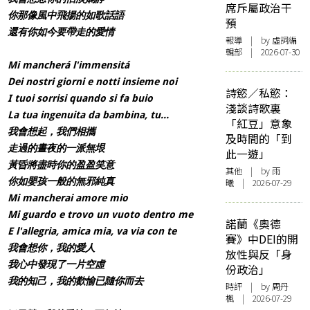
席斥屬政治干
你那像風中飛揚的如歌話語
預
還有你如今要帶走的愛情
報導
| by 虛詞編
輯部 | 2026-07-30
Mi mancherá l'immensitá
Dei nostri giorni e notti insieme noi
詩慾／私慾：
I tuoi sorrisi quando si fa buio
淺談詩歌裏
La tua ingenuita da bambina, tu...
「紅豆」意象
我會想起，我們相攜
及時間的「到
走過的晝夜的一派無垠
此一遊」
黃昏將盡時你的盈盈笑意
其他
| by 雨
你如嬰孩一般的無邪純真
曦 | 2026-07-29
Mi mancherai amore mio
Mi guardo e trovo un vuoto dentro me
諾蘭《奧德
E l'allegria, amica mia, va via con te
賽》中DEI的開
我會想你，我的愛人
放性與反「身
我心中發現了一片空虛
份政治」
我的知己，我的歡愉已隨你而去
時評
| by
周丹
楓
| 2026-07-29