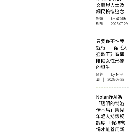
文藝界人士及
網民惋惜追念
報導
| by 虛詞編
輯部 | 2026-07-29
只要你不怕我
就行——從《大
盜歌王》看邱
剛健女性形象
的誕生
影評
| by 柯宇
涵 | 2026-07-28
Nolan斥AI為
「透明的特洛
伊木馬」樂見
年輕人持懷疑
態度 「保持警
惕才能善用新