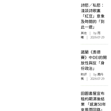
詩慾／私慾：
淺談詩歌裏
「紅豆」意象
及時間的「到
此一遊」
其他
| by 雨
曦 | 2026-07-29
諾蘭《奧德
賽》中DEI的開
放性與反「身
份政治」
時評
| by
周丹
楓
| 2026-07-29
田園書屋宣布
租約期滿後結
業 「感謝50年
來風雨同路」