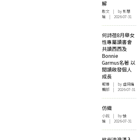
解
散文
| by 彭慧
瑜 | 2026-07-31
何詩蓓8月舉女
性專屬讀書會
共讀西西及
Bonnie
Garmus名著 以
閱讀啟發個人
成長
報導
| by 虛詞編
輯部 | 2026-07-31
仿織
小說
| by 悇
愉 | 2026-07-31
杭州流浪漢入