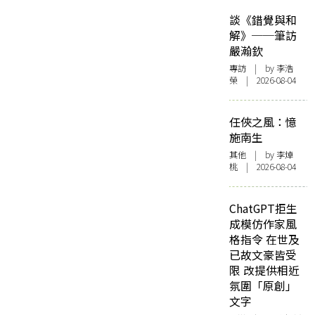
談《錯覺與和
解》──筆訪
嚴瀚欽
專訪
| by 李浩
榮 | 2026-08-04
任俠之風：憶
施南生
其他
| by 李焯
桃 | 2026-08-04
ChatGPT拒生
成模仿作家風
格指令 在世及
已故文豪皆受
限 改提供相近
氛圍「原創」
文字