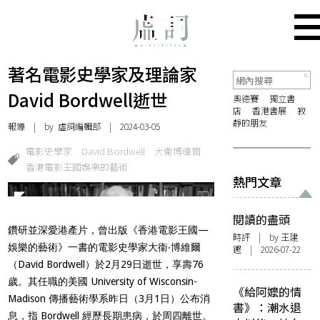
著名電影史學家及理論家
David Bordwell逝世
奧德賽
獨立書
店
香港書展
寂
靜的朋友
報導
| by 虛詞編輯部 | 2024-03-05
電影史學家
David Bordwell
大衞博維爾
香港電影王國娛樂的藝術
熱門文章
閱讀的盡頭
鑽研並深愛港產片，曾出版《香港電影王國—
時評
| by 王建
娛樂的藝術》一書的電影史學家大衞‧博維爾
鏗 | 2026-07-22
（David Bordwell）於2月29日逝世，享壽76
歲。
其任職的美國 University of Wisconsin-
《給阿嬤的情
Madison 傳播藝術學系昨日（3月1日）公布消
書》：潮水退
息，指 Bordwell 經歷長期患病，於周四離世。