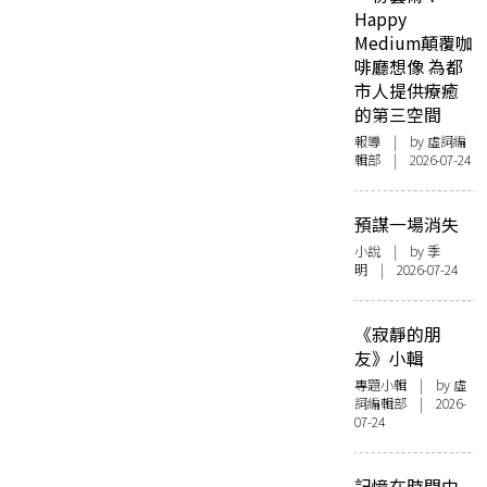
Happy
Medium顛覆咖
啡廳想像 為都
市人提供療癒
的第三空間
報導
| by 虛詞編
輯部 | 2026-07-24
預謀一場消失
小說
| by 季
明 | 2026-07-24
《寂靜的朋
友》小輯
專題小輯
| by 虛
詞編輯部 | 2026-
07-24
記憶在時間中