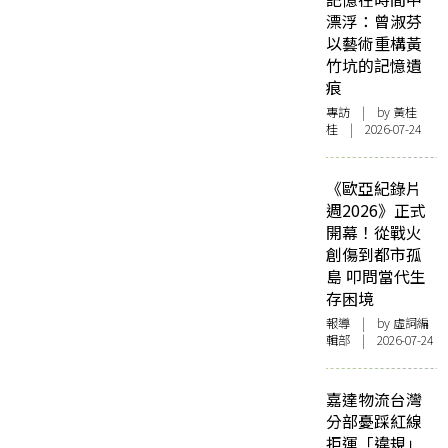
漂浮：曾淑芬
以藝術重構黃
竹坑的記憶遺
痕
專訪
| by 黃桂
桂 | 2026-07-24
《歐亞紀錄片
週2026》正式
開幕！從戰火
創傷到都市孤
島 叩問當代生
存困境
報導
| by 虛詞編
輯部 | 2026-07-24
嘉達物流台灣
分部憂踩紅線
拒運「違規」