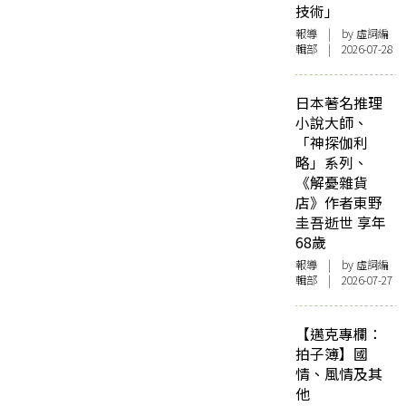
技術」
報導
| by 虛詞編
輯部 | 2026-07-28
日本著名推理
小說大師、
「神探伽利
略」系列、
《解憂雜貨
店》作者東野
圭吾逝世 享年
68歲
報導
| by 虛詞編
輯部 | 2026-07-27
【邁克專欄：
拍子簿】國
情、風情及其
他