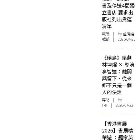
書及停送4間獨
立書店 要求出
版社列出貨運
清單
報導
| by 虛詞編
輯部 | 2026-07-23
《候鳥》編劇
林坤燿 × 導演
李智達：離開
與留下，從來
都不只是一個
人的決定
專訪
| by
Hei | 2026-07-22
【香港書展
2026】書展精
華遊 ：羅家英