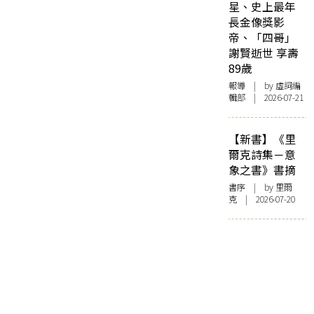
星、史上最年
長金像獎影
帝、「四哥」
謝賢逝世 享壽
89歲
報導
| by 虛詞編
輯部 | 2026-07-21
【新書】《里
爾克詩集－意
象之書》書摘
書序
| by 里爾
克 | 2026-07-20