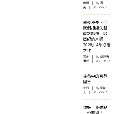
專欄
| by
邁
克
| 2026-07-27
黑夜漫長，但
我們拒絕失聲
虛詞精選「歐
亞紀錄片週
2026」4部必看
之作
其他
| by 虛詞編
輯部 | 2026-07-27
後巷中的智慧
國王
小說
| by 鄧皓
天 | 2026-07-24
你好，我想點
一份藝術！