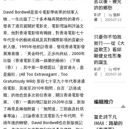
去以後，被允
許的鄉愁
David Bordwell是當今電影學術界的領軍人
影評
| by 盤柳
物，一生出版了二十多本極具開創性的著作，
儂 | 2026-07-23
發表了過百篇關於電影史、電影理論和評論文
章
。他對香港電影情有獨鍾，對香港電影七十
只要你不怕我
年代至今的藝術成就及其對國際影壇的貢獻分
就行——從《大
析入微。1995年他初
訪香港，發現香港電影發
盜歌王》看邱
展漸衰微，「黃金時代」正步向終結，
2000年
剛健女性形象
出版《香港電影王國—娛樂的藝術》（下稱
的誕生
《香》），
其中第一章標題以「盡皆過火，盡
影評
| by 柯宇
涵 | 2026-07-28
是癲狂」(All Too Extravagant，Too
Gratuitously Wild) 形容七十至九十年代香港通
俗電影。其後至2010年期間，自言「訪港成
癮」的他也曾多次前往香港，關注香港電影發
編輯推介
展。《香》一書的增訂版於2020年出版，
新加
了兩章及兩個附篇（「無間道」三部曲及杜琪
峯專論），
討論香港主流電影九十年代間、千
當史詩下凡
IMAX：路蘭的
禧年後的轉變。
David Bordwell也在新版後記