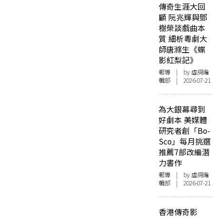
傳奇生涯大回
顧 阮兆輝與鄧
樹榮談戲曲本
質 細析粵劇大
師唐滌生《蝶
影紅梨記》
報導
| by 虛詞編
輯部 | 2026-07-21
為大銀幕尋到
好劇本 美媒體
研究者創「Bo-
Sco」每月挑選
推薦7部改編潛
力書作
報導
| by 虛詞編
輯部 | 2026-07-21
香港傳奇影