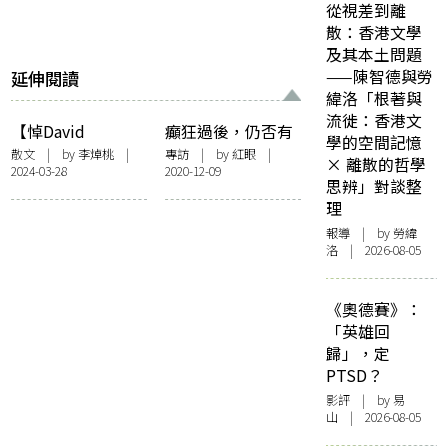
從視差到離
散：香港文學
及其本土問題
——陳智德與勞
延伸閱讀
緯洛「根著與
流徙：香港文
【悼David
癲狂過後，仍否有
學的空間記憶
Bordwell】大衛博
火？—— 訪《香港
散文
| by 李焯桃 |
專訪
| by
紅眼
|
× 離散的哲學
2024-03-28
2020-12-09
維爾的香港緣
電影王國：娛樂的
思辨」對談整
藝術》譯者李焯桃
理
報導
| by 勞緯
洛 | 2026-08-05
《奧德賽》：
「英雄回
歸」，定
PTSD？
影評
| by 易
山 | 2026-08-05