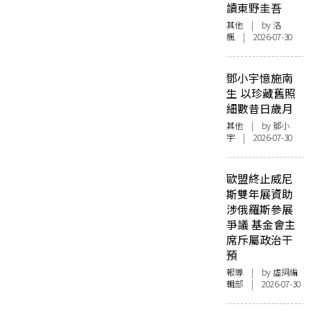
讀東野圭吾
其他
| by
洛
楓
| 2026-07-30
鄧小宇憶施南
生 以珍藏舊照
細數昔日歲月
其他
| by 鄧小
宇 | 2026-07-30
歐盟終止威尼
斯雙年展資助
涉俄羅斯參展
爭議 基金會主
席斥屬政治干
預
報導
| by 虛詞編
輯部 | 2026-07-30