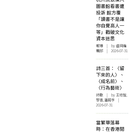
圖書館看書遭
投訴 館方覆
「讀書不是讓
你自覺高人一
等」戳破文化
資本迷思
報導
| by 虛詞編
輯部 | 2026-07-31
詩三首：〈留
下來的人〉、
〈成名前〉、
〈行為藝術〉
詩歌
| by 王培智,
黎喜,潘國亨 |
2026-07-31
當繁華落幕
時：在香港閱