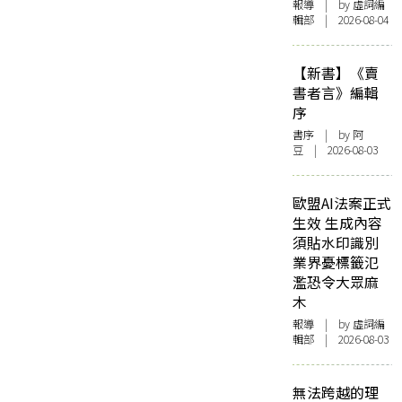
報導
| by 虛詞編
輯部 | 2026-08-04
【新書】《賣
書者言》編輯
序
書序
| by 阿
豆 | 2026-08-03
歐盟AI法案正式
生效 生成內容
須貼水印識別
業界憂標籤氾
濫恐令大眾麻
木
報導
| by 虛詞編
輯部 | 2026-08-03
無法跨越的理