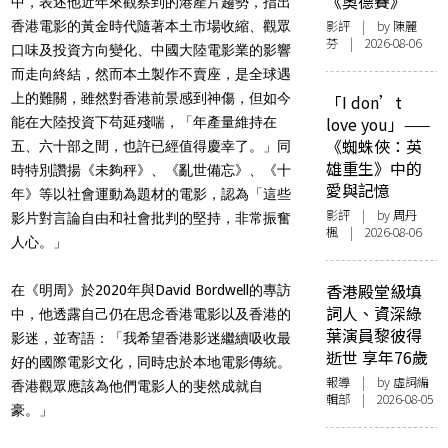
《奧德賽》
中，
表述他近年來觀察到的港產片趨勢
，指出
影評
| by 陳麗
香港電影的黃金時代
隨著本土市場收縮、觀眾
芬 | 2026-08-06
口味及投資方向變化、中國大陸電影業的影響
而走向終結，然而本土製作不賣座，是全球遇
上的難關，雖然對香港前景感到神傷，但如今
「I don’t
love you」——
能在大陸投資下苟延殘喘，「年產量維持在
《蜘蛛俠：英
五、六十部之間，也許已經值得慶幸了。」
同
雄重生》中的
時特別讚揚《未夠秤》、《亂世備忘》、《十
愛與記憶
年》等以社會運動為題材的電影，認為「這些
影評
| by
周丹
影片對言論自由和社會批判的堅持，非常振奮
楓
| 2026-08-06
人心。」
香港殿堂級填
在《明周》於2020年與David Bordwell的專訪
詞人、資深綠
中，他透露自己仍在思念香港電影以及香港的
葉演員黎彼得
影迷，並寄語：「我希望香港影迷繼續吸收最
逝世 享年76歲
好的國際電影文化，同時忠於本地電影傳統。
報導
| by 虛詞編
香港觀眾應該為他們電影人的斐然成就自
輯部 | 2026-08-05
豪。」