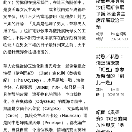
斯雙年展資助
此？）髣髴卻在提示我們，在這三角關係中，
涉俄羅斯參展
是虞氏母女反客為主――或者說由始至終都居
爭議 基金會主
於主位。姑且不大恰當地借用《紅樓夢》對尤
席斥屬政治干
三姐的評論：「竟真是他嫖了男人，並非男人
預
淫了他。」也許電影敘事為襯托虞氏母女的主
報導
| by 虛詞編
體性，不得不對范子明本該存在的深刻有所犧
輯部 | 2026-07-30
牲罷！在男女平權的日子最終到來之前，天平
的指針總歸會往復擺盪的。
詩慾／私慾：
淺談詩歌裏
華人女性從妙玉進化到虞氏母女，就像希臘女
「紅豆」意象
性從《伊利昂紀》（Iliad）進化到《奧德修
及時間的「到
紀》（The Odyssey）。木馬屠城一戰，海倫
此一遊」
也好、布麗賽思（Briseis）也好，都只是一具
其他
| by 雨
具美豔的皮囊，遭受物化的同時，也自我物
曦 | 2026-07-29
化。但在奧德修（Odysseus）的魔海奇航中，
無論是女仙卡呂普娑（Calypso）、女妖喀耳刻
諾蘭《奧德
（Circe）、異境公主瑙西卡婭（Nausicaa）還
賽》中DEI的開
是閨中思婦佩涅洛佩（Penelope），都充滿主
放性與反「身
見、自愛自重，令這位戰場、情場的雙面英雄
份政治」