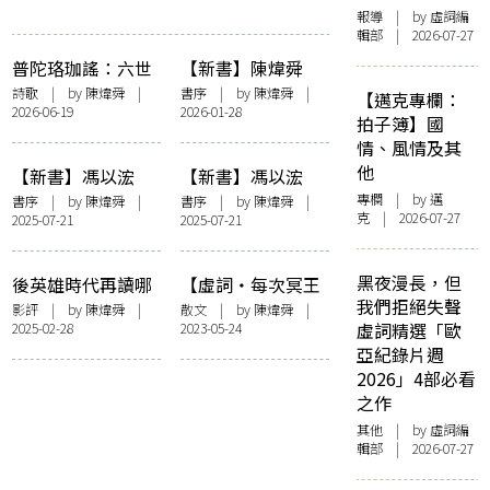
報導
| by 虛詞編
輯部 | 2026-07-27
普陀珞珈謠：六世
【新書】陳煒舜
達賴倉央情歌楚譯
《芳華相接：海派
詩歌
| by
陳煒舜
|
書序
| by
陳煒舜
|
【邁克專欄：
2026-06-19
2026-01-28
時代曲十三談》後
拍子簿】國
記
情、風情及其
他
【新書】馮以浤
【新書】馮以浤
《春風舊雨——回
《春華秋實—拔萃
專欄
| by
邁
書序
| by
陳煒舜
|
書序
| by
陳煒舜
|
克
| 2026-07-27
2025-07-21
2025-07-21
歸前香港教育論說
山上的往事》——
長短篇》陳煒舜序
陳煒舜序
——〈澡雪精神識
黑夜漫長，但
後英雄時代再讀哪
【虛詞・每次冥王
素衷〉
我們拒絕失聲
吒系列仙怪來源 由
星靠近的時分】冥
影評
| by
陳煒舜
|
散文
| by
陳煒舜
|
2025-02-28
2023-05-24
虛詞精選「歐
《封神演義》至西
王星的生死神話
亞紀錄片週
亞神話再到巴比倫
2026」4部必看
史詩
之作
其他
| by 虛詞編
輯部 | 2026-07-27