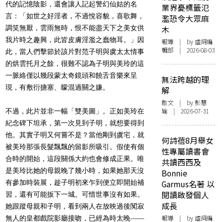
代的記憶陰影，還會讓人記起警幻仙姑的名
業界憂標籤氾
言：「如世之好淫者，不過悅容貌，喜歌舞，
濫恐令大眾麻
調笑無厭，雲雨無時，恨不能盡天下之美女供
木
我片時之趣興，此皆皮膚淫濫之蠢物耳。」因
報導
| by 虛詞編
輯部 | 2026-08-03
此，當人們擊節於該片對范子明與虞太太情事
的烘雲托月之餘，很難不認為子明與美玲的這
一脈絡僅以幾段蒙太奇鏡頭和饒舌音樂來呈
無法跨越的理
現，有敷衍搪塞、矇混過關之嫌。
解
散文
| by 彭慧
瑜 | 2026-07-31
不過，此片並非一幅「雙美圖」。正如美玲在
紀念碑下坦承，第一次見到子明，就想要得到
他。其實子明又何嘗不是？當他剛到虞宅，就
何詩蓓8月舉女
被美玲那張長髮飄飄的留影所吸引。假使有個
性專屬讀書會
合時的開始，這段關係大約也會修成正果。唯
共讀西西及
是美玲比她的母親晚了幾小時，如果她那天沒
Bonnie
有參加時裝展，趁子明初來乍到便立即開始補
Garmus名著 以
閱讀啟發個人
習，還有可能扳下一城。可惜世事沒有如果。
成長
她跟蹤母親和子明，看到兩人在放映過後闃寂
報導
| by 虛詞編
無人的皇都戲院影廳接吻，已經為時太晚――