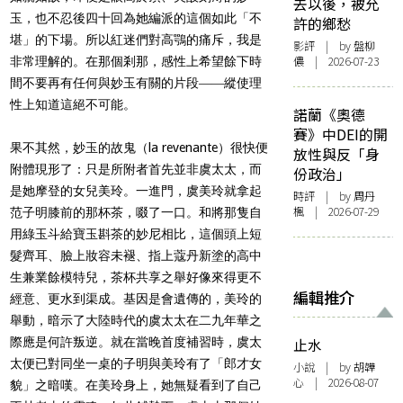
去以後，被允
玉，也不忍後四十回為她編派的這個如此「不
許的鄉愁
堪」的下場。所以紅迷們對高鶚的痛斥，我是
影評
| by 盤柳
儂 | 2026-07-23
非常理解的。在那個剎那，感性上希望餘下時
間不要再有任何與妙玉有關的片段――縱使理
性上知道這絕不可能。
諾蘭《奧德
賽》中DEI的開
果不其然，妙玉的故鬼（la revenante）很快便
放性與反「身
附體現形了：只是所附者首先並非虞太太，而
份政治」
是她摩登的女兒美玲。一進門，虞美玲就拿起
時評
| by
周丹
楓
| 2026-07-29
范子明膝前的那杯茶，啜了一口。和將那隻自
用綠玉斗給寶玉斟茶的妙尼相比，這個頭上短
髮齊耳、臉上妝容未褪、指上蔻丹新塗的高中
生兼業餘模特兒，茶杯共享之舉好像來得更不
編輯推介
經意、更水到渠成。基因是會遺傳的，美玲的
舉動，暗示了大陸時代的虞太太在二九年華之
際應是何許叛逆。就在當晚首度補習時，虞太
止水
太便已對同坐一桌的子明與美玲有了「郎才女
小說
| by 胡韡
心 | 2026-08-07
貌」之暗嘆。在美玲身上，她無疑看到了自己