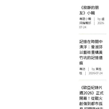
《寂靜的朋
友》小輯
專題小輯
| by 虛
詞編輯部 | 2026-
07-24
記憶在時間中
漂浮：曾淑芬
以藝術重構黃
竹坑的記憶遺
痕
專訪
| by 黃桂
桂 | 2026-07-24
《歐亞紀錄片
週2026》正式
開幕！從戰火
創傷到都市孤
島 叩問當代生