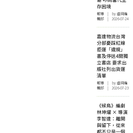
存困境
報導
| by 虛詞編
輯部 | 2026-07-24
嘉達物流台灣
分部憂踩紅線
拒運「違規」
書及停送4間獨
立書店 要求出
版社列出貨運
清單
報導
| by 虛詞編
輯部 | 2026-07-23
《候鳥》編劇
林坤燿 × 導演
李智達：離開
與留下，從來
都不只是一個