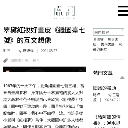
翠黛紅妝好畫皮――《繼園臺七
號》的互文想像
奧德賽
獨立書
店
香港書展
寂
靜的朋友
影評
| by
陳煒舜
| 2021-05-17
繼園臺七號
楊凡
熱門文章
1967年的一天下午，北角繼園臺七號三樓。當
閱讀的盡頭
來自臺灣眷村、身穿陰丹士林旗袍的虞太太對
時評
| by 王建
港大高材生范子明說自己最欣賞《紅樓夢》後
鏗 | 2026-07-22
四十回中妙玉遭劫的一段，而且特別拈出「如
癡如醉」四字，我心中不由得一涼。也許是從
《給阿嬤的情
小就與《紅樓夢》為伴，大觀園中許多人物都
書》：潮水退
如親如故；即便是眼高於頂、尖酸刻薄的妙