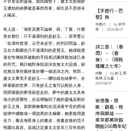
不甘老去的靈魂。如此鋪墊下，虞太太那個妙
玉遭劫的綺夢縱是驀然而來，卻出其不意得令
【字遊行·巴
人喝采。
黎】熱
字遊行
| by 郭芊
葉 | 2026-08-07
有人說：「海匪其實不論林、薛、丫鬟，什麼
美女都扛，只不過遇到的是妙玉。」若準曹公
「欲潔何曾潔，云空未必空」的判詞而論，妙
詩三首：〈春
玉在大觀園也只不過遇到的是寶玉。她僅能透
雨〉、〈春
過女性傳統而被動的手段來試圖掙脫加諸己身
後〉、〈隔靴
的符咒。興許她對身陷泥淖並無太大惡感，卻
搔癢之七年〉
也無法掌控最終落於哪一個泥淖之內。然而，
詩歌
| by 飲江,莫
凱傑,王兆基 |
虞太太畢竟不是妙玉――哪怕就在綺夢中。在
2026-08-07
睜著眼的世界，只有妙玉之鬼可以附於人身，
而閉著眼的夢境卻是反的。夢中的虞太太具有
強大的逆襲性，在這裡輪到了她的靈魂反附於
安德魯·懷
斯：觀看、秩
妙玉之身。當那兩條毒蛇在流淌著半音的西域
序與靜謐 ——
旋律中纏吻成一環詭異的太極圖，她更能用盡
東京都美術館
全力，撕去海匪身上的畫皮，使畫皮後的范子
開館100周年紀
明露出真容。這就註定虞太太並非三百年前的