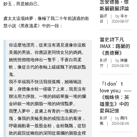
念安德魯·懷
妙玉，而是她自己。
斯展觀展評論
藝評
| by 李冰
虞太太這場綺夢，像極了我二十年前讀過的衛
苔 | 2026-08-07
慧小說《黑夜溫柔》中的一段：
當史詩下凡
你這麼地漂亮，從來沒有遇見過像你這般
IMAX：路蘭的
《奧德賽》
美麗的男孩。你應該更同情女兒的媽媽。
她恍恍惚惚地伸出一隻手，手蒼白而柔
影評
| by 陳麗
芬 | 2026-08-06
軟，像從古代的卷軸上緩緩飄下的狐妖豔
鬼。
我不幸福我不快活我很孤獨，她喃喃說
「I don’t
著，身體像水蛙一樣吸了上來，我竟沒有
love you」——
《蜘蛛俠：英
辦法用力掙脫。一堆的錦緞華服一堆的爛
雄重生》中的
金碎銀一堆的胭脂一堆的綺情豔夢。
愛與記憶
我墜入夢中，皮膚上有青的一塊紫的一
影評
| by
周丹
塊，像我的美輪美奐的戒指流出的毒液，
楓
| 2026-08-06
呼吸煽動著一股股金粉，金粉飄飄，從頹
敗的庭院從幽怨的深閨從腐爛的胭脂盒裡