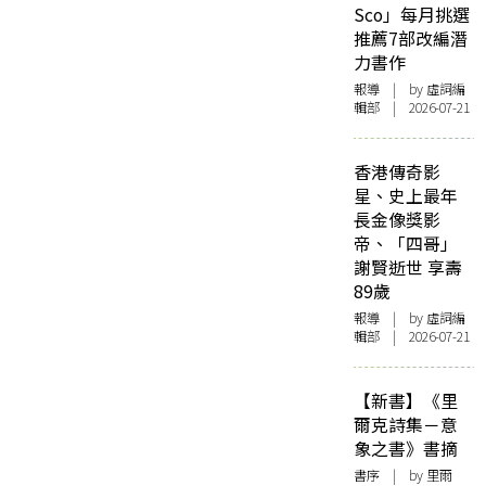
Sco」每月挑選
推薦7部改編潛
力書作
報導
| by 虛詞編
輯部 | 2026-07-21
香港傳奇影
星、史上最年
長金像獎影
帝、「四哥」
謝賢逝世 享壽
89歲
報導
| by 虛詞編
輯部 | 2026-07-21
【新書】《里
爾克詩集－意
象之書》書摘
書序
| by 里爾