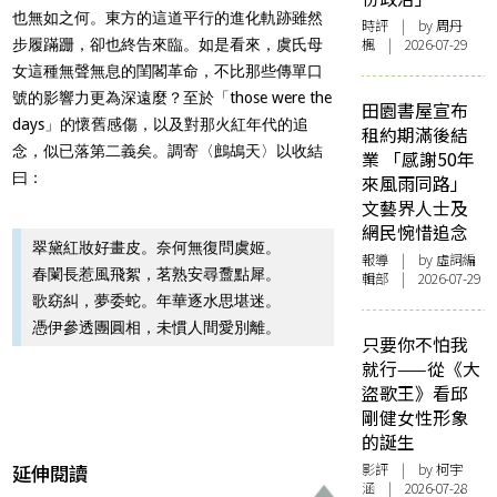
也無如之何。東方的這道平行的進化軌跡雖然
時評
| by
周丹
楓
| 2026-07-29
步履蹣跚，卻也終告來臨。如是看來，虞氏母
女這種無聲無息的閨閣革命，不比那些傳單口
號的影響力更為深遠麼？至於「those were the
田園書屋宣布
days」的懷舊感傷，以及對那火紅年代的追
租約期滿後結
念，似已落第二義矣。調寄〈鷓鴣天〉以收結
業 「感謝50年
曰：
來風雨同路」
文藝界人士及
網民惋惜追念
翠黛紅妝好畫皮。奈何無復問虞姬。
報導
| by 虛詞編
春闌長惹風飛絮，茗熟安尋䀉點犀。
輯部 | 2026-07-29
歌窈糾，夢委蛇。年華逐水思堪迷。
憑伊參透團圓相，未慣人間愛別離。
只要你不怕我
就行——從《大
盜歌王》看邱
剛健女性形象
的誕生
延伸閱讀
影評
| by 柯宇
涵 | 2026-07-28