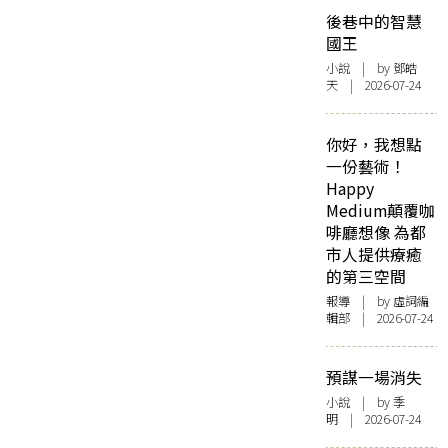
後巷中的智慧
國王
小說
| by 鄧皓
天 | 2026-07-24
你好，我想點
一份藝術！
Happy
Medium顛覆咖
啡廳想像 為都
市人提供療癒
的第三空間
報導
| by 虛詞編
輯部 | 2026-07-24
預謀一場消失
小說
| by 季
明 | 2026-07-24