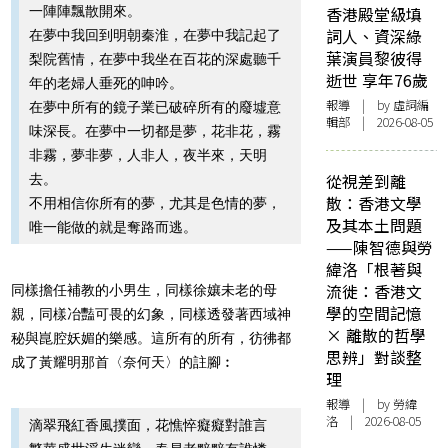
一陣陣飄散開來。
香港殿堂級填
詞人、資深綠
在夢中我回到明朝秦淮，在夢中我記起了
葉演員黎彼得
梨院舊情，在夢中我坐在百花的深處聽千
逝世 享年76歲
年的老婦人垂死的呻吟。
報導
| by 虛詞編
在夢中所有的鏡子業已破碎所有的廢墟意
輯部 | 2026-08-05
味深長。在夢中一切都是夢，花非花，霧
非霧，夢非夢，人非人，夜半來，天明
從視差到離
去。
散：香港文學
不用相信你所有的夢，尤其是色情的夢，
及其本土問題
唯一能做的就是奪路而逃。
——陳智德與勞
緯洛「根著與
流徙：香港文
同樣擔任補教的小男生，同樣徐孃未老的母
學的空間記憶
親，同樣冶豔可畏的幻象，同樣透發著西域神
× 離散的哲學
秘與崑腔妖媚的樂感。這所有的所有，彷彿都
思辨」對談整
成了黃耀明那首〈奈何天〉的註腳︰
理
報導
| by 勞緯
洛 | 2026-08-05
滴翠飛紅香風撲面，花憔悴癡癡對誰言