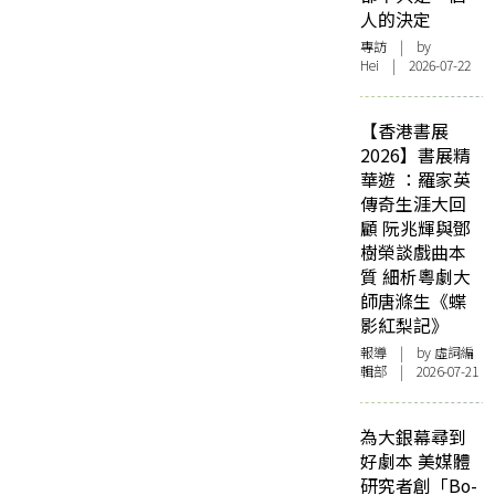
人的決定
專訪
| by
Hei | 2026-07-22
【香港書展
2026】書展精
華遊 ：羅家英
傳奇生涯大回
顧 阮兆輝與鄧
樹榮談戲曲本
質 細析粵劇大
師唐滌生《蝶
影紅梨記》
報導
| by 虛詞編
輯部 | 2026-07-21
為大銀幕尋到
好劇本 美媒體
研究者創「Bo-