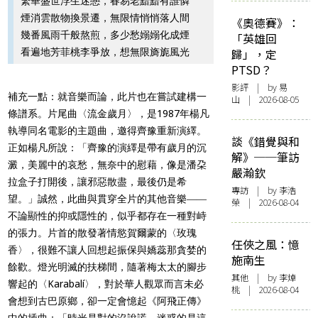
繁華盛世浮生迷戀，春易老黯黯有誰憐
煙消雲散物換景遷，無限情悄悄落人間
《奧德賽》：
幾番風雨千般熬煎，多少愁嫋嫋化成煙
「英雄回
看遍地芳菲桃李爭放，想無限旖旎風光
歸」，定
PTSD？
影評
| by 易
補充一點：就音樂而論，此片也在嘗試建構一
山 | 2026-08-05
條譜系。片尾曲〈流金歲月〉，是1987年楊凡
執導同名電影的主題曲，邀得齊豫重新演繹。
談《錯覺與和
正如楊凡所說：「齊豫的演繹是帶有歲月的沉
解》──筆訪
澱，美麗中的哀愁，無奈中的慰藉，像是潘朶
嚴瀚欽
拉盒子打開後，讓邪惡散盡，最後仍是希
專訪
| by 李浩
望。」誠然，此曲與貫穿全片的其他音樂――
榮 | 2026-08-04
不論顯性的抑或隱性的，似乎都存在一種對峙
的張力。片首的散發著情慾賀爾蒙的〈玫瑰
任俠之風：憶
香〉，很難不讓人回想起振保與嬌蕊那貪婪的
施南生
餘歡。燈光明滅的扶梯間，隨著梅太太的腳步
其他
| by 李焯
響起的〈Karabalí〉，對於華人觀眾而言未必
桃 | 2026-08-04
會想到古巴原鄉，卻一定會憶起《阿飛正傳》
中的插曲：「時光是對的沒說謊，迷惑的是這