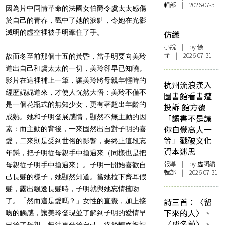
輯部 | 2026-07-31
因為片中同情革命的法國女伯爵令虞太太感傷
於自己的青春，戳中了她的淚點，令她在光影
滅明的虛空裡被子明牽住了手。
仿織
小說
| by 悇
愉 | 2026-07-31
故而冬至前那個十五的黃昏，當子明要向美玲
道出自己和虞太太的一切，美玲卻早已知曉。
影片在這裡補上一筆，讓美玲將母親年輕時的
杭州流浪漢入
經歷娓娓道來，才使人恍然大悟：美玲不僅不
圖書館看書遭
是一個花瓶式的無知少女，更有著超出年齡的
投訴 館方覆
成熟。她和子明發展感情，顯然不無主動的因
「讀書不是讓
你自覺高人一
素：而主動的背後，一來固然出自對子明的喜
等」戳破文化
愛，二來則是受到世俗的影響，要終止這段忘
資本迷思
年戀，把子明從母親手中搶過來（同樣也是把
報導
| by 虛詞編
母親從子明手中搶過來）。子明一開始喜歡自
輯部 | 2026-07-31
己長髮的樣子，她顯然知道。當她拉下齊耳假
髮，露出飄逸長髮時，子明就與她忘情擁吻
詩三首：〈留
了。「然而這是愛嗎？」女性的直覺，加上接
下來的人〉、
吻的觸感，讓美玲發現並了解到子明的愛情早
〈成名前〉、
已給了母親，無法再分給自己，終於轉而祝福