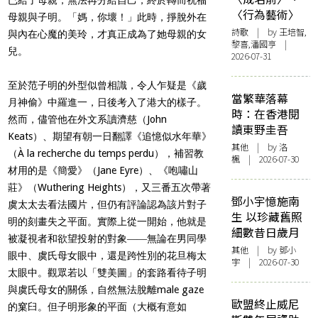
〈行為藝術〉
母親與子明。「媽，你壞！」此時，掙脫外在
詩歌
| by 王培智,
與內在心魔的美玲，才真正成為了她母親的女
黎喜,潘國亨 |
兒。
2026-07-31
至於范子明的外型似曾相識，令人乍疑是《歲
當繁華落幕
月神偷》中羅進一，日後考入了港大的樣子。
時：在香港閱
然而，儘管他在外文系讀濟慈（John
讀東野圭吾
Keats）、期望有朝一日翻譯《追憶似水年華》
其他
| by
洛
（À la recherche du temps perdu），補習教
楓
| 2026-07-30
材用的是《簡愛》（Jane Eyre）、《咆嘯山
莊》（Wuthering Heights），又三番五次帶著
鄧小宇憶施南
虞太太去看法國片，但仍有評論認為該片對子
生 以珍藏舊照
明的刻畫失之平面。實際上從一開始，他就是
細數昔日歲月
被凝視者和欲望投射的對象――無論在男同學
其他
| by 鄧小
眼中、虞氏母女眼中，還是跨性別的花旦梅太
宇 | 2026-07-30
太眼中。觀眾若以「雙美圖」的套路看待子明
與虞氏母女的關係，自然無法脫離male gaze
歐盟終止威尼
的窠臼。但子明形象的平面（大概有意如