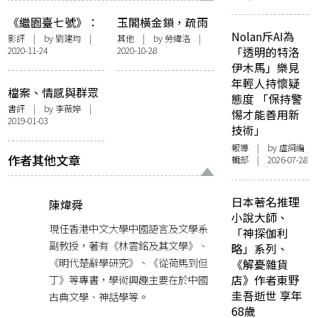
《繼園臺七號》：
玉閣橫金鎖，疏雨
Nolan斥AI為
俗豔和意淫的「影
滴圓荷——淺談
影評
| by
劉建均
|
其他
| by
勞緯洛
|
2020-11-24
2020-10-28
「透明的特洛
迷來信」
《紅樓夢》的幾個
伊木馬」樂見
角色
年輕人持懷疑
檔案、情感與群眾
態度 「保持警
︰《盧麒之死》的
書評
| by
李薇婷
|
惕才能善用新
2019-01-03
文字與色彩鑲嵌術
技術」
報導
| by 虛詞編
作者其他文章
輯部 | 2026-07-28
日本著名推理
陳煒舜
小說大師、
現任香港中文大學中國語言及文學系
「神探伽利
副教授，著有《林雲銘及其文學》、
略」系列、
《明代楚辭學研究》、《從荷馬到但
《解憂雜貨
丁》等專書，學術興趣主要在於中國
店》作者東野
圭吾逝世 享年
古典文學、神話學等。
68歲