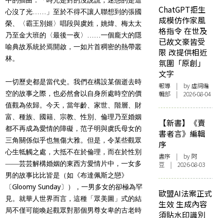
ChatGPT拒生
心沒了光……」至於不得不讓人聯想到的張國
成模仿作家風
榮、〈霸王別姬〉唱段與虞姓，姚煒、梅太太
格指令 在世及
乃至金大班的〈最後一夜〉……一個龐大的隱
已故文豪皆受
喻典故系統於焉開啟，一如片首稠密的熱帶叢
限 改提供相近
林。
氛圍「原創」
文字
一切歷史都是當代史。我們在構設某個逝去時
報導
| by 虛詞編
空的故事之際，也必然會以自身所處時空的價
輯部 | 2026-08-04
值觀為依歸。今天，當年齡、家世、階層、財
富、種族、國籍、宗教、性別、倫理乃至婚姻
【新書】《賣
都不再成為愛情的障礙，范子明與虞氏母女的
書者言》編輯
三角關係似乎也無傷大雅。但是，令某些觀眾
序
心生牴觸之處，大抵不在於倫理，而在於性別
書序
| by 阿
――芸芸解構婚姻的東西方愛情片中，一女多
豆 | 2026-08-03
男的故事比比皆是（如《布達佩斯之戀》
〔Gloomy Sunday〕），一男多女的卻極為罕
歐盟AI法案正式
見。就華人世界而言，這種「眾美圖」式的結
生效 生成內容
局不僅可能喚起觀眾對那個男尊女卑的古老時
須貼水印識別