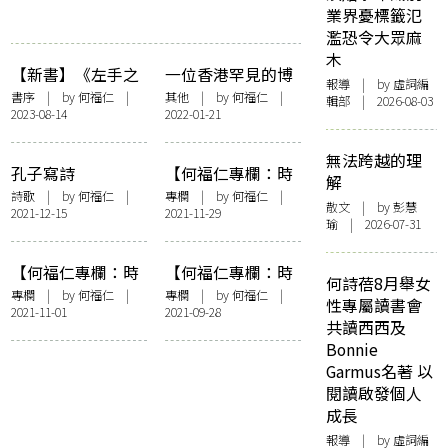
業界憂標籤氾
濫恐令大眾麻
木
【新書】《左手之
一位香港罕見的博
報導
| by 虛詞編
思》編者序——重
學通才逝去了
書序
| by
何福仁
|
其他
| by
何福仁
|
輯部 | 2026-08-03
2023-08-14
2022-01-21
讀西西的詩（節
錄）
無法跨越的理
孔子寫詩
【何福仁專欄：時
解
宜篇】眾聲複調的
詩歌
| by
何福仁
|
專欄
| by
何福仁
|
散文
| by 彭慧
2021-12-15
2021-11-29
《論語》
瑜 | 2026-07-31
【何福仁專欄：時
【何福仁專欄：時
何詩蓓8月舉女
宜篇】以樹洞為家
宜篇】孔子與女子
專欄
| by
何福仁
|
專欄
| by
何福仁
|
性專屬讀書會
2021-11-01
2021-09-28
——石濤的故事
共讀西西及
Bonnie
Garmus名著 以
閱讀啟發個人
成長
報導
| by 虛詞編