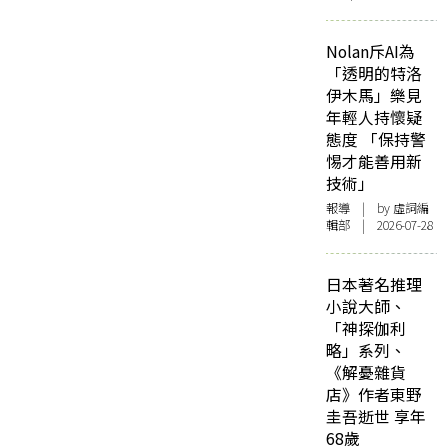
Nolan斥AI為
「透明的特洛
伊木馬」樂見
年輕人持懷疑
態度 「保持警
惕才能善用新
技術」
報導
| by 虛詞編
輯部 | 2026-07-28
日本著名推理
小說大師、
「神探伽利
略」系列、
《解憂雜貨
店》作者東野
圭吾逝世 享年
68歲