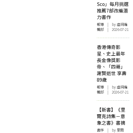
Sco」每月挑選
推薦7部改編潛
力書作
報導
| by 虛詞編
輯部 | 2026-07-21
香港傳奇影
星、史上最年
長金像獎影
帝、「四哥」
謝賢逝世 享壽
89歲
報導
| by 虛詞編
輯部 | 2026-07-21
【新書】《里
爾克詩集－意
象之書》書摘
書序
| by 里爾