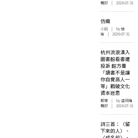
輯部 | 2026-07-31
仿織
小說
| by 悇
愉 | 2026-07-31
杭州流浪漢入
圖書館看書遭
投訴 館方覆
「讀書不是讓
你自覺高人一
等」戳破文化
資本迷思
報導
| by 虛詞編
輯部 | 2026-07-31
詩三首：〈留
下來的人〉、
〈成名前〉、