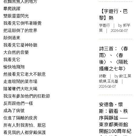
在黝黑無人的地方
攀爬跳躍
【字遊行·巴
雙眼靈靈閃光
黎】熱
我看見它倒弔著睡覺
字遊行
| by 郭芊
葉 | 2026-08-07
把這顛倒了的世界
顛倒過來
我看見它凝神聆聽
詩三首：〈春
大自然的音樂
雨〉、〈春
我看見它
後〉、〈隔靴
愉快地飛翔
搔癢之七年〉
然後看見它老大不願意
詩歌
| by 飲江,莫
凱傑,王兆基 |
走進喧鬧的菜市場
2026-08-07
隨饕餮們大吃大喝
我沒有參加他們的狂歡節
反而跟他們一樣
安德魯·懷
斯：觀看、秩
成為了病號
序與靜謐 ——
住進了隔離的疫房
東京都美術館
所有人對我害怕、厭惡
開館100周年紀
看見我的人都穿戴保護