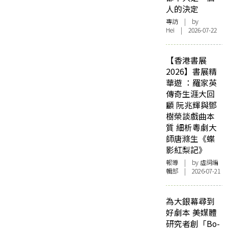
人的決定
專訪
| by
Hei | 2026-07-22
【香港書展
2026】書展精
華遊 ：羅家英
傳奇生涯大回
顧 阮兆輝與鄧
樹榮談戲曲本
質 細析粵劇大
師唐滌生《蝶
影紅梨記》
報導
| by 虛詞編
輯部 | 2026-07-21
為大銀幕尋到
好劇本 美媒體
研究者創「Bo-