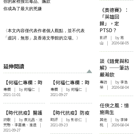
你的家裡搜出毒品、贓款
你成為了最大的兇嫌
《奧德賽》：
「英雄回
歸」，定
PTSD？
〈本文內容僅代表作者個人觀點，並不代表
影評
| by 易
「虛詞．無形」及香港文學館的立場。〉
山 | 2026-08-05
談《錯覺與和
延伸閱讀
解》──筆訪
嚴瀚欽
【何福仁專欄：時
【何福仁專欄：時
專訪
| by 李浩
榮 | 2026-08-04
宜篇】以樹洞為家
宜篇】瘟疫與我們
專欄
| by
何福仁
|
專欄
| by
何福仁
|
2021-11-01
2021-09-27
——石濤的故事
任俠之風：憶
施南生
【時代抗疫】醫護
【時代抗疫】防疫
詩輯：他們宣佈成
與我們的共同體
詩歌
| by 袁兆昌、池
時評
| by
彭依仁
|
其他
| by 李焯
荒懸、李嘉儀、淮遠 |
2021-09-23
桃 | 2026-08-04
功佔領 「醫護專用
2021-09-27
升降機」