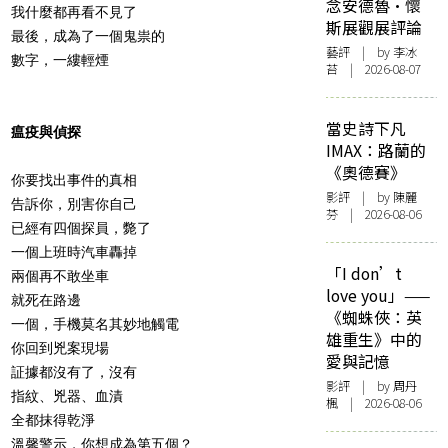
念安德魯·懷
我什麼都再看不見了
斯展觀展評論
最後，成為了一個鬼祟的
藝評
| by 李冰
數字，一縷輕煙
苔 | 2026-08-07
當史詩下凡
瘟疫與偵探
IMAX：路蘭的
《奧德賽》
你要找出事件的真相
影評
| by 陳麗
告訴你，別害你自己
芬 | 2026-08-06
已經有四個探員，斃了
一個上班時汽車轟掉
「I don’t
兩個再不敢坐車
love you」——
就死在路邊
《蜘蛛俠：英
一個，手機莫名其妙地觸電
雄重生》中的
你回到兇案現場
愛與記憶
証據都沒有了，沒有
影評
| by
周丹
指紋、兇器、血漬
楓
| 2026-08-06
全都抹得乾淨
溫馨警示，你想成為第五個？