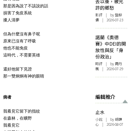
去以後，被允
那是因為說了不該說的話
許的鄉愁
損害了免疫系統
影評
| by 盤柳
儂 | 2026-07-23
擾人清夢
但為什麼沒有鼻子呢
諾蘭《奧德
原來已沒有了呼吸
賽》中DEI的開
他也不能免疫
放性與反「身
這時代，不需要英雄
份政治」
時評
| by
周丹
楓
| 2026-07-29
還好他留下見證
那一雙炯炯有神的眼睛
編輯推介
病者
我看見它留下的指紋
止水
在森林，在曠野
小說
| by 胡韡
心 | 2026-08-07
我看見它