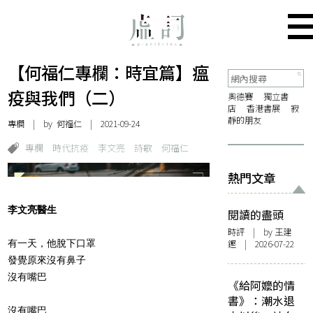
【何福仁專欄：時宜篇】瘟
疫與我們（二）
奧德賽
獨立書
店
香港書展
寂
靜的朋友
專欄
| by
何福仁
| 2021-09-24
專欄
時代抗疫
李文亮
詩歌
何福仁
熱門文章
李文亮醫生
閱讀的盡頭
時評
| by 王建
有一天，他脫下口罩
鏗 | 2026-07-22
發覺原來沒有鼻子
沒有嘴巴
《給阿嬤的情
書》：潮水退
沒有嘴巴