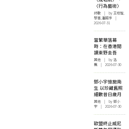
〈行為藝術〉
詩歌
| by 王培智,
黎喜,潘國亨 |
2026-07-31
當繁華落幕
時：在香港閱
讀東野圭吾
其他
| by
洛
楓
| 2026-07-30
鄧小宇憶施南
生 以珍藏舊照
細數昔日歲月
其他
| by 鄧小
宇 | 2026-07-30
歐盟終止威尼