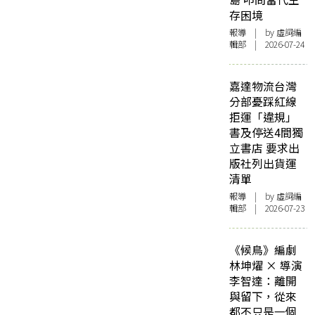
存困境
報導
| by 虛詞編
輯部 | 2026-07-24
嘉達物流台灣
分部憂踩紅線
拒運「違規」
書及停送4間獨
立書店 要求出
版社列出貨運
清單
報導
| by 虛詞編
輯部 | 2026-07-23
《候鳥》編劇
林坤燿 × 導演
李智達：離開
與留下，從來
都不只是一個