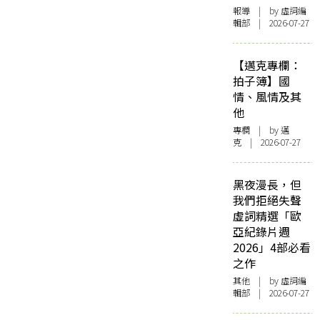
報導
| by 虛詞編
輯部 | 2026-07-27
【邁克專欄：
拍子簿】國
情、風情及其
他
專欄
| by
邁
克
| 2026-07-27
黑夜漫長，但
我們拒絕失聲
虛詞精選「歐
亞紀錄片週
2026」4部必看
之作
其他
| by 虛詞編
輯部 | 2026-07-27