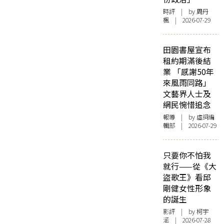
時評
| by
周丹
楓
| 2026-07-29
田園書屋宣布
租約期滿後結
業 「感謝50年
來風雨同路」
文藝界人士及
網民惋惜追念
報導
| by 虛詞編
輯部 | 2026-07-29
只要你不怕我
就行——從《大
盜歌王》看邱
剛健女性形象
的誕生
影評
| by 柯宇
涵 | 2026-07-28