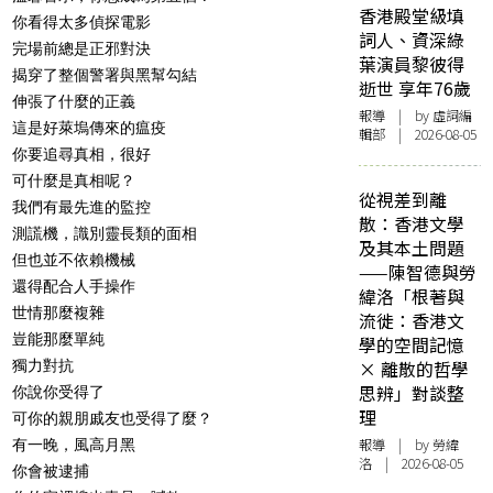
香港殿堂級填
你看得太多偵探電影
詞人、資深綠
完場前總是正邪對決
葉演員黎彼得
揭穿了整個警署與黑幫勾結
逝世 享年76歲
伸張了什麼的正義
報導
| by 虛詞編
這是好萊塢傳來的瘟疫
輯部 | 2026-08-05
你要追尋真相，很好
可什麼是真相呢？
從視差到離
我們有最先進的監控
散：香港文學
測謊機，識別靈長類的面相
及其本土問題
但也並不依賴機械
——陳智德與勞
還得配合人手操作
緯洛「根著與
世情那麼複雜
流徙：香港文
豈能那麼單純
學的空間記憶
獨力對抗
× 離散的哲學
思辨」對談整
你說你受得了
理
可你的親朋戚友也受得了麼？
報導
| by 勞緯
有一晚，風高月黑
洛 | 2026-08-05
你會被逮捕