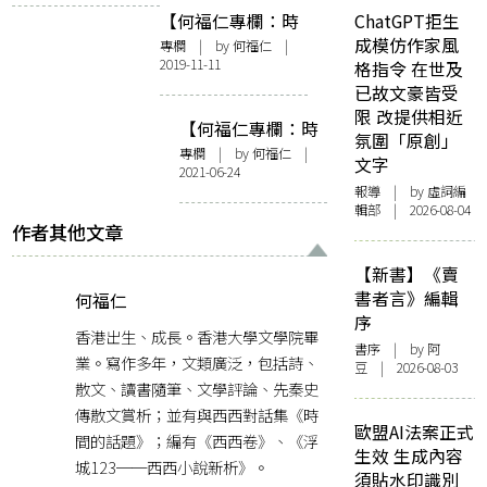
【何福仁專欄：時
ChatGPT拒生
宜篇】最好，就因
成模仿作家風
專欄
| by
何福仁
|
2019-11-11
為不肖
格指令 在世及
已故文豪皆受
限 改提供相近
【何福仁專欄：時
氛圍「原創」
宜篇】世界末日來
專欄
| by
何福仁
|
文字
2021-06-24
臨，你會做些什
報導
| by 虛詞編
麼？
輯部 | 2026-08-04
作者其他文章
【新書】《賣
書者言》編輯
何福仁
序
香港出生、成長。香港大學文學院畢
書序
| by 阿
業。寫作多年，文類廣泛，包括詩、
豆 | 2026-08-03
散文、讀書隨筆、文學評論、先秦史
傳散文賞析；並有與西西對話集《時
歐盟AI法案正式
間的話題》；編有《西西卷》、《浮
生效 生成內容
城123──西西小說新析》。
須貼水印識別