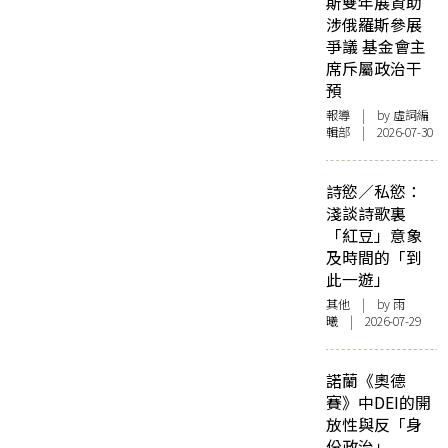
斯雙年展資助
涉俄羅斯參展
爭議 基金會主
席斥屬政治干
預
報導
| by 虛詞編
輯部 | 2026-07-30
詩慾／私慾：
淺談詩歌裏
「紅豆」意象
及時間的「到
此一遊」
其他
| by 雨
曦 | 2026-07-29
諾蘭《奧德
賽》中DEI的開
放性與反「身
份政治」