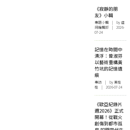
《寂靜的朋
友》小輯
專題小輯
| by 虛
詞編輯部 | 2026-
07-24
記憶在時間中
漂浮：曾淑芬
以藝術重構黃
竹坑的記憶遺
痕
專訪
| by 黃桂
桂 | 2026-07-24
《歐亞紀錄片
週2026》正式
開幕！從戰火
創傷到都市孤
島 叩問當代生