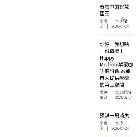
後巷中的智慧
國王
小說
| by 鄧皓
天 | 2026-07-24
你好，我想點
一份藝術！
Happy
Medium顛覆咖
啡廳想像 為都
市人提供療癒
的第三空間
報導
| by 虛詞編
輯部 | 2026-07-24
預謀一場消失
小說
| by 季
明 | 2026-07-24