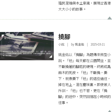
殖民混雜與本土意識，展現出香港
大大小小的故事。
撓腳
小說
| by 姚金佑 | 2025-03-21
姚金佑以「撓腳」為題傳來微型小
說。「他」每天都在公園閑坐，並
不斷撓著的腳底的硬塊，終將成爲
麻木的死皮。「他」不斷撓，撕
下，就像撕下「他」的這些過往，
掉在地上，混在塵埃裏。即使被人
斥訓，「他」也不管，更在「撓
腳」的途中，突然回憶起小時候的
往事。