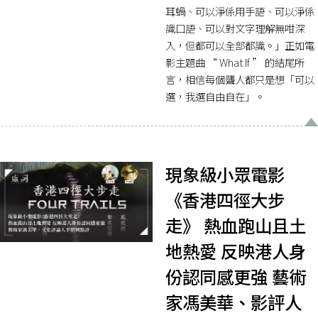
耳蝸、可以淨係用手語、可以淨係
識口語、可以對文字理解無咁深
入，但都可以全部都識。」正如電
影主題曲 “ What If ” 的結尾所
言，相信每個聾人都只是想「可以
選，我選自由自在」。
現象級小眾電影
《香港四徑大步
走》 熱血跑山且土
地熱愛 反映港人身
份認同感更強 藝術
家馮美華、影評人