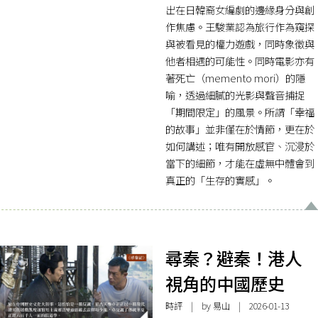
出在日韓裔女編劇的邊緣身分與創
作焦慮。王駿業認為旅行作為窺探
與被看見的權力遊戲，同時象徵與
他者相遇的可能性。同時電影亦有
著死亡（memento mori）的隱
喻，透過細膩的光影與聲音捕捉
「期間限定」的風景。所謂「幸福
的故事」並非僅在於情節，更在於
如何講述；唯有開放感官、沉浸於
當下的細節，才能在虛無中體會到
真正的「生存的實感」。
尋秦？避秦！港人
視角的中國歷史
時評
| by 易山 | 2026-01-13