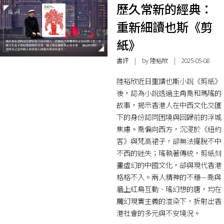
歷久常新的經典：
重新細讀也斯《剪
紙》
書評
| by 陸裕欣 | 2025-05-08
陸裕欣近日重讀也斯小說《剪紙》
後，認為小說透過主角喬和瑪瑤的
故事，揭示香港人在中西文化交匯
下的身份認同困境與回歸前的浮城
焦慮。喬偏向西方，沉浸於《紐約
客》與梵高裙子，卻無法擺脫不中
不西的迷失；瑤執著傳統，剪紙刻
畫虛幻的中國文化，卻與現代香港
格格不入。兩人精神的不穩—喬與
牆上紅鳥互動、瑤幻想的唐，均在
魔幻現實主義的渲染下，折射出香
港社會的多元與不安境況。