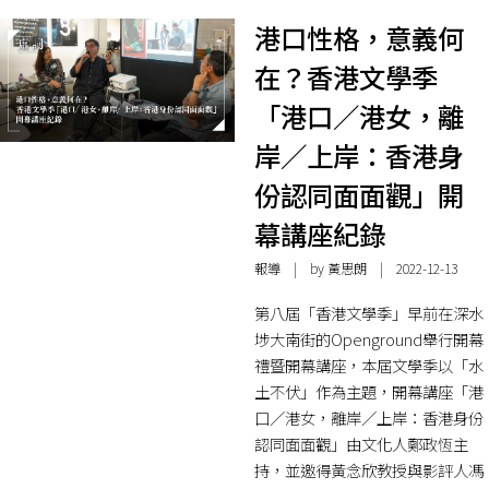
港口性格，意義何
在？香港文學季
「港口／港女，離
岸／上岸：香港身
份認同面面觀」開
幕講座紀錄
報導
| by
黃思朗
| 2022-12-13
第八屆「香港文學季」早前在深水
埗大南街的Openground舉行開幕
禮暨開幕講座，本屆文學季以「水
土不伏」作為主題，開幕講座「港
口／港女，離岸／上岸：香港身份
認同面面觀」由文化人鄭政恆主
持，並邀得黃念欣教授與影評人馮