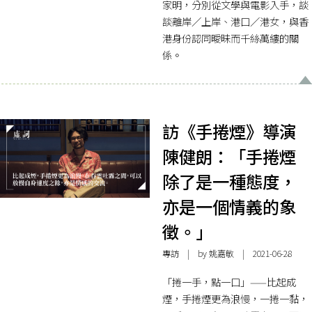
家明，分別從文學與電影入手，談
談離岸／上岸、港口／港女，與香
港身份認同曖昧而千絲萬縷的關
係。
訪《手捲煙》導演
陳健朗：「手捲煙
除了是一種態度，
亦是一個情義的象
徵。」
專訪
| by 姚嘉敏 | 2021-06-28
「捲一手，點一口」——比起成
煙，手捲煙更為浪慢，一捲一黏，