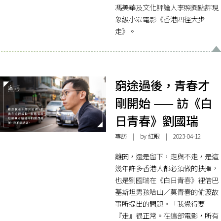
馮美華及文化評論人李照興點評現
象級小眾電影《香港四徑大步
走》。
窮途過後，青春才
剛開始 —— 訪《白
日青春》劉國瑞
專訪
| by
紅眼
| 2023-04-12
離開，還是留下，走與不走，是這
幾年許多香港人都必須做的抉擇，
也是劉國瑞在《白日青春》裡借巴
基斯坦男孩哈山／莫青春的偷渡故
事所提出的問題。「我覺得要
『走』很正常。在這部電影，所有