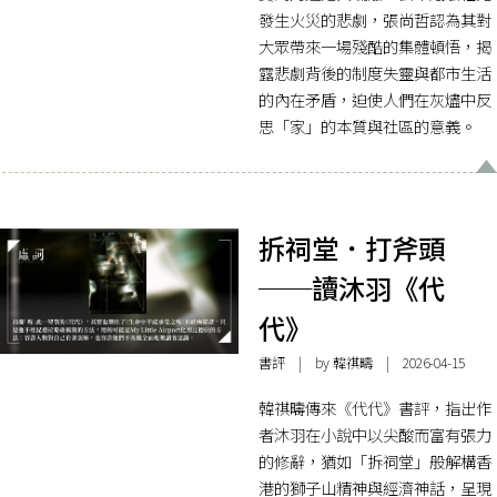
發生火災的悲劇，張尚哲認為其對
大眾帶來一場殘酷的集體頓悟，揭
露悲劇背後的制度失靈與都市生活
的內在矛盾，迫使人們在灰燼中反
思「家」的本質與社區的意義。
拆祠堂．打斧頭
──讀沐羽《代
代》
書評
| by
韓祺疇
| 2026-04-15
韓祺疇傳來《代代》書評，指出作
者沐羽在小說中以尖酸而富有張力
的修辭，猶如「拆祠堂」般解構香
港的獅子山精神與經濟神話，呈現