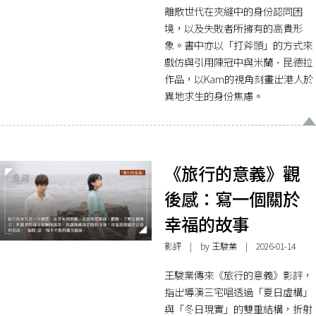
離散世代在夾縫中的身份認同困
境，以及失敗者所擁有的高貴形
象。書中亦以「打斧頭」的方式來
戲仿與引用陳冠中與米蘭．昆德拉
作品，以Kam的視角刻畫出港人於
異地求生的身份焦慮。
《旅行的意義》觀
後感：寫一個關於
幸福的故事
影評
| by 王駿業 | 2026-01-14
王駿業傳來《旅行的意義》影評，
指出導演三宅唱透過「夏日虛構」
與「冬日現實」的雙重結構，折射