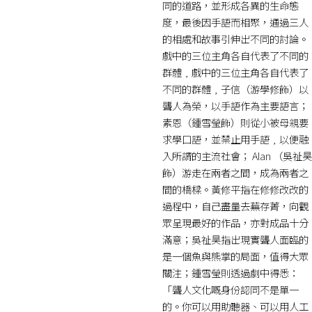
同的道路，並形成各異的生命態
度，最後因手語而相聚，通過三人
的相處和故事引伸出不同的討論。
戲中的三位主角各自代表了不同的
群體﹐戲中的三位主角各自代表了
不同的群體﹐子信（游學修飾）以
聾人為榮，以手語作為主要語言；
素恩（鍾雪瑩飾）則從小被母親要
求學口語，並禁止用手語﹐以便融
入所謂的主流社會； Alan （吳祉昊
飾）游走在兩者之間，成為兩者之
間的橋樑。黃修平指在修修改改的
過程中，自己盡量去蕪存菁，向觀
眾呈現最好的作品，亦對成品十分
滿意；吳祉昊指出現實聾人面臨的
是一個魚與熊掌的局面，值得大眾
關注；鍾雪瑩則透過劇中得悉：
「聾人文化嘅身份認同不是單一
的。你可以用助聽器、可以用人工