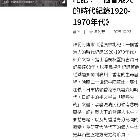
的時代紀錄1920-
1970年代》
書評
| by
陳躬芳
| 2025-10-23
陳躬芳傳來《潘廣樑札記：一個香
港人的時代紀錄1920-1970年代》
評介文章，指出潘廣樑堅持書寫日
記長達68年，以平民視角記錄著他
從潮連鄉間到廣州、香港的生命歷
程，映照二十世紀中國革命、廣州
起義、日軍佔領香港等風雲變幻時
代。日記中的半文半白「嗚呼哀
哉」文體，承襲晚清民初嶺南悲鳴
風格；記述戰火下的普通人求生、
鄉愁思緒，以及對香港身分認同的
轉變，為研究大時代下的個人生命
史與西營盤地方史尤為珍貴。