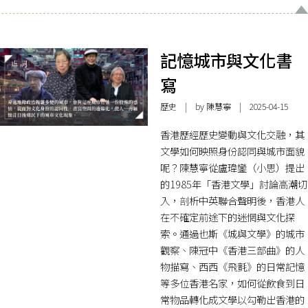
記憶城市與文化書
寫
歷史
| by
陳慧寧
| 2025-04-15
香港歷經歷史變動與文化交融，其
文學如何映照身份認同與城市面貌
呢？陳慧寧從盧瑋鑾（小思）提出
的1985年「香港文學」討論高潮切
入，剖析中英聯合聲明後，香港人
在不確定前途下的迷惘與文化探
索。通過也斯《城與文學》的城市
觀察、陳冠中《香港三部曲》的人
物描寫、西西《飛氈》的日常記憶
等多位香港名家，如何從飲食到日
常物品轉化成文學以勾勒出香港的