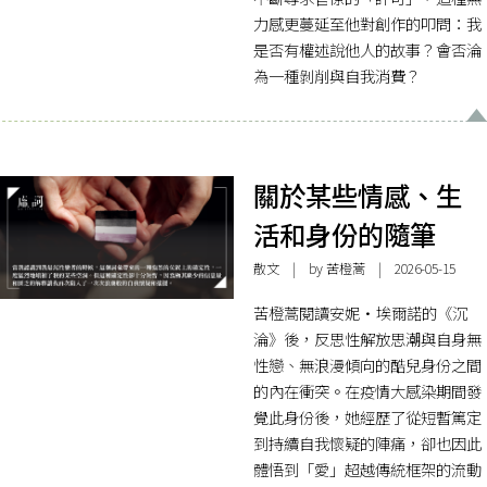
力感更蔓延至他對創作的叩問：我
是否有權述說他人的故事？會否淪
為一種剝削與自我消費？
關於某些情感、生
活和身份的隨筆
散文
| by 苦橙蒿 | 2026-05-15
苦橙蒿閱讀安妮·埃爾諾的《沉
淪》後，反思性解放思潮與自身無
性戀、無浪漫傾向的酷兒身份之間
的內在衝突。在疫情大感染期間發
覺此身份後，她經歷了從短暫篤定
到持續自我懷疑的陣痛，卻也因此
體悟到「愛」超越傳統框架的流動