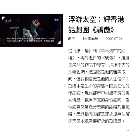
浮游太空：評香港
話劇團《驕傲》
劇評
| by
李向昇
| 2020-07-24
從《爆．蛹》到《森林海中的紅
樓》，再到近日的《驕傲》，編劇
王昊然的作品中總有一抹揮不去的
冷峻色調，這固然是他的審美取
向，但我相信更是他的人生信仰：
孤獨本是生命的常態。因此在他的
作品裡，現代都市中糾纏不清的男
女情感、飄浮不定的身份認同、看
似認真又帶幾分玩笑的論辯乃至詭
辯，最終指向的都是那永遠無法解
決而又永遠需要解決的孤獨感。