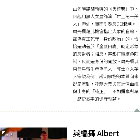
由名導諾蘭執導的《奧德賽》中，
因起用黑人女星飾演「世上第一美
人」海倫，繼而引發反DEI浪潮。
周丹楓藉此機會指出大眾的盲點，
認為真正死守「身份政治」的，恰
恰是執著於「金髮白膚」既定形象
的反對者；相反，電影打破膚色限
制，反而是身份的開放。周丹楓以
東晉皇帝生母為黑人、郭士立入華
人宗親為例，說明事物的本質向來
都是流動，呼籲大眾與其迷信血統
與出身的「純正」，不如摒棄對單
一歷史敘事的保守執著。
與編舞 Albert