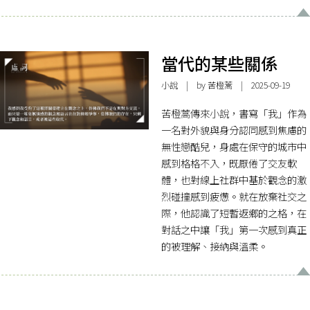
當代的某些關係
小說
| by 苦橙蒿 | 2025-09-19
苦橙蒿傳來小說，書寫「我」作為
一名對外貌與身分認同感到焦慮的
無性戀酷兒，身處在保守的城市中
感到格格不入，既厭倦了交友軟
體，也對線上社群中基於觀念的激
烈碰撞感到疲憊。就在放棄社交之
際，他認識了短暫返鄉的之格，在
對話之中讓「我」第一次感到真正
的被理解、接納與溫柔。