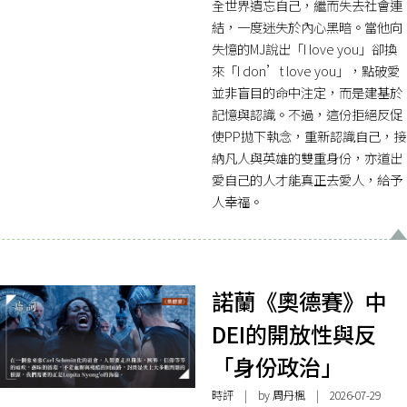
全世界遺忘自己，繼而失去社會連
結，一度迷失於內心黑暗。當他向
失憶的MJ說出「I love you」卻換
來「I don’t love you」，點破愛
並非盲目的命中注定，而是建基於
記憶與認識。不過，這份拒絕反促
使PP拋下執念，重新認識自己，接
納凡人與英雄的雙重身份，亦道出
愛自己的人才能真正去愛人，給予
人幸福。
諾蘭《奧德賽》中
DEI的開放性與反
「身份政治」
時評
| by
周丹楓
| 2026-07-29