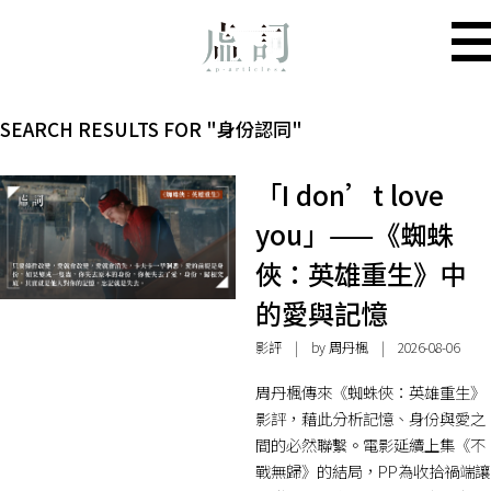
SEARCH RESULTS FOR "身份認同"
「I don’t love
you」——《蜘蛛
俠：英雄重生》中
的愛與記憶
影評
| by
周丹楓
| 2026-08-06
周丹楓傳來《蜘蛛俠：英雄重生》
影評，藉此分析記憶、身份與愛之
間的必然聯繫。電影延續上集《不
戰無歸》的結局，PP為收拾禍端讓