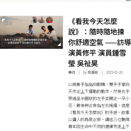
《看我今天怎麼
說》：隨時隨地揀
你舒適空氣 ——訪導
演黃修平 演員鍾雪
瑩 吳祉昊
專訪
| by 姚嘉敏 | 2025-02-20
以兩隻手指指向眼睛，雙手手掌向
天作出上下擺動的動作，然後右手
穿過呈半圓狀的左手並開出一朵小
花，最後伸出食指左右搖擺，這是
《看我今天怎麼說》的手語，故事
以聾人的角度出發，講述三位聽障
青年因生命中不同的選擇而走上不