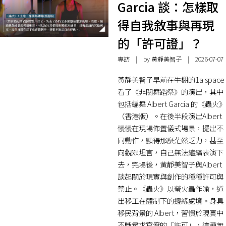
Garcia 談：怎樣取
得自我敘事與再現
的「許可證」？
專訪
| by 黃靜美智子 | 2026-07-07
黃靜美智子早前在牛棚的1a space
看了《非關舞蹈祭》的演出，其中
包括編舞 Albert Garcia 的《蟲火》
（香港版）。在後半段演出Albert
慢慢在現場佈置儀式場景，擺出不
同動作，顯得那麼茫然乏力，甚至
向觀眾坦言，自己無法繼續表演下
去，完場後，黃靜美智子與Albert
談起關於現實與創作的種種許可與
禁止。《蟲火》以螢火蟲作喻，道
出移工在體制下的邊緣處境。身具
移民背景的 Albert，習慣於現實中
不斷尋求官僚的「許可」，這種無