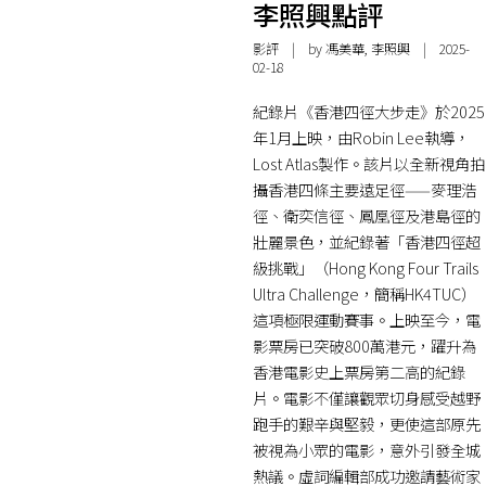
李照興點評
影評
| by 馮美華, 李照興 | 2025-
02-18
紀錄片《香港四徑大步走》於2025
年1月上映，由Robin Lee執導，
Lost Atlas製作。該片以全新視角拍
攝香港四條主要遠足徑——麥理浩
徑、衛奕信徑、鳳凰徑及港島徑的
壯麗景色，並紀錄著「香港四徑超
級挑戰」（Hong Kong Four Trails
Ultra Challenge，簡稱HK4TUC）
這項極限運動賽事。上映至今，電
影票房已突破800萬港元，躍升為
香港電影史上票房第二高的紀錄
片。電影不僅讓觀眾切身感受越野
跑手的艱辛與堅毅，更使這部原先
被視為小眾的電影，意外引發全城
熱議。虛詞編輯部成功邀請藝術家