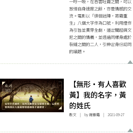
一呼一吸，在吞雲吐霧之間，可以
放慢自身速度之餘，亦是情感的交
流。電影以「徘徊迷陣，寄霧重
生」八個大字作為口號，利用煙作
為引旨並貫穿全劇，道出關超與文
尼之間的情義，並透過同樣身處於
裂縫之間的二人，引伸出身份認同
的議題。
【無形・有人喜歡
黃】我的名字，黃
的姓氏
散文
| by 謝傲霜 | 2021-09-27