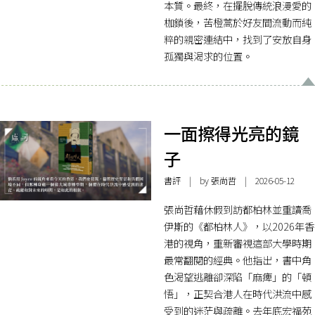
本質。最終，在擺脫傳統浪漫愛的
枷鎖後，苦橙蒿於好友間流動而純
粹的親密連結中，找到了安放自身
孤獨與渴求的位置。
一面擦得光亮的鏡
子
書評
| by 張尚哲 | 2026-05-12
張尚哲藉休假到訪都柏林並重讀喬
伊斯的《都柏林人》，以2026年香
港的視角，重新審視這部大學時期
最常翻閱的經典。他指出，書中角
色渴望逃離卻深陷「麻痺」的「頓
悟」，正契合港人在時代洪流中感
受到的迷茫與疏離。去年底宏福苑