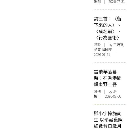
輯部 | 2026-07-31
詩三首：〈留
下來的人〉、
〈成名前〉、
〈行為藝術〉
詩歌
| by 王培智,
黎喜,潘國亨 |
2026-07-31
當繁華落幕
時：在香港閱
讀東野圭吾
其他
| by
洛
楓
| 2026-07-30
鄧小宇憶施南
生 以珍藏舊照
細數昔日歲月