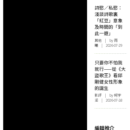
詩慾／私慾：
淺談詩歌裏
「紅豆」意象
及時間的「到
此一遊」
其他
| by 雨
曦 | 2026-07-29
只要你不怕我
就行——從《大
盜歌王》看邱
剛健女性形象
的誕生
影評
| by 柯宇
涵 | 2026-07-28
編輯推介