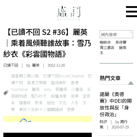
【已讀不回 S2 #36】麗英
｜乘着風傾聽誰故事：雪乃
蜘蛛俠
奧德賽
獨立書店
施南
紗衣《彩雲國物語》
生
已讀不回
| by 麗英 | 2022-11-20
逢星期三晚11點
已讀不回BookChannel
已
熱門文章
讀不回
香港文學館
虛詞無形
香港
YouTuber
麗英
Amy
鄧麗英
小薯茄
彩
諾蘭《奧德
雲國物語
雪乃紗衣
由羅海里
音樂
空氣
賽》中DEI的開
系
鐘嘉欣
教束
結他
文化
人生
文
放性與反「身
學
美好人生的十二個關鍵詞
想像
份政治」
時評
| by
周丹
楓
| 2026-07-29