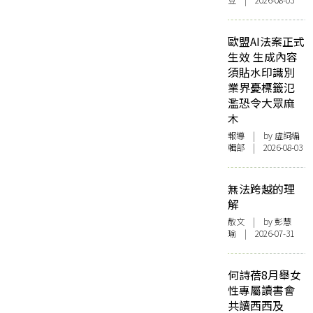
豆 | 2026-08-03
歐盟AI法案正式
生效 生成內容
須貼水印識別
業界憂標籤氾
濫恐令大眾麻
木
報導
| by 虛詞編
輯部 | 2026-08-03
無法跨越的理
解
散文
| by 彭慧
瑜 | 2026-07-31
何詩蓓8月舉女
性專屬讀書會
共讀西西及