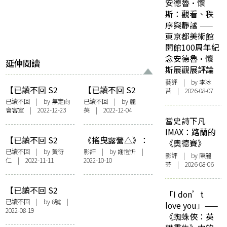
安德魯·懷
斯：觀看、秩
序與靜謐 ——
東京都美術館
開館100周年紀
念安德魯·懷
延伸閱讀
斯展觀展評論
藝評
| by 李冰
【已讀不回 S2
【已讀不回 S2
苔 | 2026-08-07
#40】美斯捧盃、
#37】麗英｜少女
已讀不回
| by 無定向
已讀不回
| by 麗
會客室 | 2022-12-23
英 | 2022-12-04
麗英大悲咒、衍仁
の樂與怒！：
當史詩下凡
擤鼻涕、Sarah校
kakifly《K-ON！輕
IMAX：路蘭的
園生活、KY離別感
音部》
【已讀不回 S2
《搖曳露營△》：
《奧德賽》
言｜已讀不回Book
#35】黃衍仁｜黑
投射悠閒的日常想
已讀不回
| by
黃衍
影評
| by 謝愷忻 |
Channel終極花
影評
| by 陳麗
仁
| 2022-11-11
2022-10-10
暗中的民謠浪子：
像
芬 | 2026-08-06
絮！
周雲蓬《綠皮火
車》
【已讀不回 S2
「I don’t
#26】6號
已讀不回
| by 6號 |
love you」——
2022-08-19
@RubberBand｜
《蜘蛛俠：英
自由與牽絆之間：