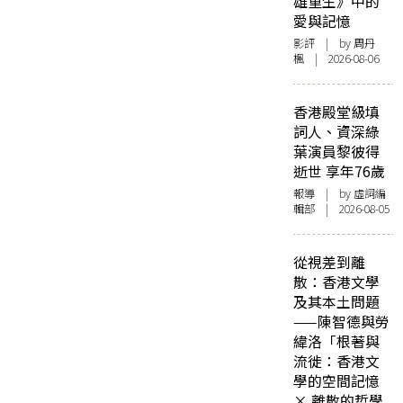
雄重生》中的
Judith
愛與記憶
Schalansky《寂寞
影評
| by
周丹
島嶼》
楓
| 2026-08-06
香港殿堂級填
詞人、資深綠
葉演員黎彼得
逝世 享年76歲
報導
| by 虛詞編
輯部 | 2026-08-05
從視差到離
散：香港文學
及其本土問題
——陳智德與勞
緯洛「根著與
流徙：香港文
學的空間記憶
× 離散的哲學