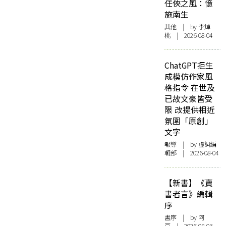
任俠之風：憶
施南生
其他
| by 李焯
桃 | 2026-08-04
ChatGPT拒生
成模仿作家風
格指令 在世及
已故文豪皆受
限 改提供相近
氛圍「原創」
文字
報導
| by 虛詞編
輯部 | 2026-08-04
【新書】《賣
書者言》編輯
序
書序
| by 阿