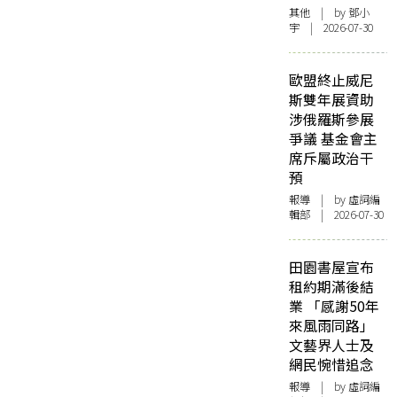
其他
| by 鄧小
宇 | 2026-07-30
歐盟終止威尼
斯雙年展資助
涉俄羅斯參展
爭議 基金會主
席斥屬政治干
預
報導
| by 虛詞編
輯部 | 2026-07-30
田園書屋宣布
租約期滿後結
業 「感謝50年
來風雨同路」
文藝界人士及
網民惋惜追念
報導
| by 虛詞編