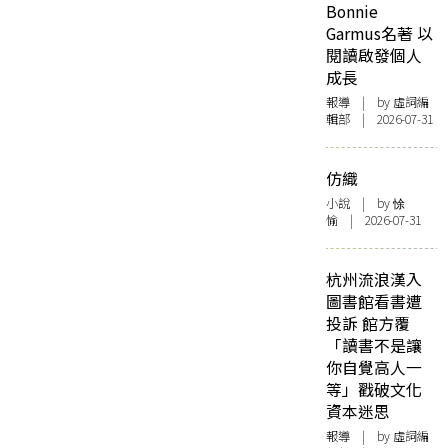
Bonnie
Garmus名著 以
閱讀啟發個人
成長
報導
| by 虛詞編
輯部 | 2026-07-31
仿織
小說
| by 悇
愉 | 2026-07-31
杭州流浪漢入
圖書館看書遭
投訴 館方覆
「讀書不是讓
你自覺高人一
等」戳破文化
資本迷思
報導
| by 虛詞編