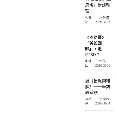
思辨」對談整
理
報導
| by 勞緯
洛 | 2026-08-05
《奧德賽》：
「英雄回
歸」，定
PTSD？
影評
| by 易
山 | 2026-08-05
談《錯覺與和
解》──筆訪
嚴瀚欽
專訪
| by 李浩
榮 | 2026-08-04