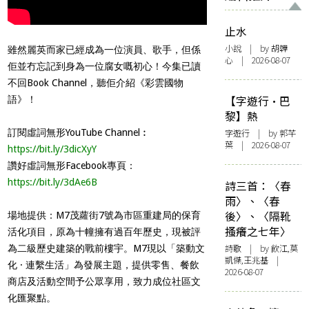
止水
小說
| by 胡韡
雖然麗英而家已經成為一位演員、歌手，但係
心 | 2026-08-07
佢並冇忘記到身為一位腐女嘅初心！今集已讀
不回Book Channel，聽佢介紹《彩雲國物
【字遊行·巴
語》！
黎】熱
訂閱虛詞無形YouTube Channel︰
字遊行
| by 郭芊
葉 | 2026-08-07
https://bit.ly/3dicXyY
讚好虛詞無形Facebook專頁：
https://bit.ly/3dAe6B
詩三首：〈春
雨〉、〈春
後〉、〈隔靴
場地提供：M7茂蘿街7號為市區重建局的保育
搔癢之七年〉
活化項目，原為十幢擁有過百年歷史，現被評
詩歌
| by 飲江,莫
為二級歷史建築的戰前樓宇。M7現以「築動文
凱傑,王兆基 |
化 · 連繫生活」為發展主題，提供零售、餐飲
2026-08-07
商店及活動空間予公眾享用，致力成位社區文
化匯聚點。