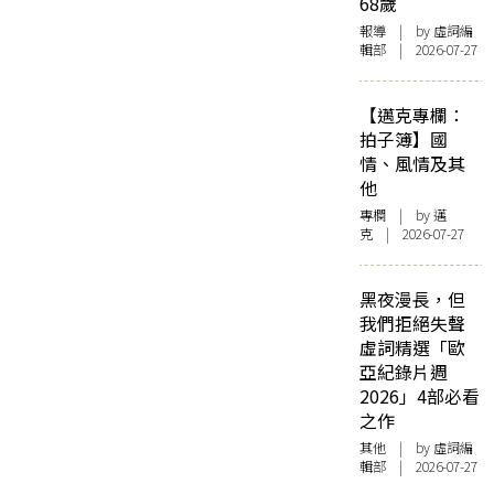
68歲
報導
| by 虛詞編
輯部 | 2026-07-27
【邁克專欄：
拍子簿】國
情、風情及其
他
專欄
| by
邁
克
| 2026-07-27
黑夜漫長，但
我們拒絕失聲
虛詞精選「歐
亞紀錄片週
2026」4部必看
之作
其他
| by 虛詞編
輯部 | 2026-07-27