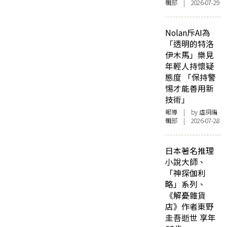
輯部 | 2026-07-29
Nolan斥AI為
「透明的特洛
伊木馬」樂見
年輕人持懷疑
態度 「保持警
惕才能善用新
技術」
報導
| by 虛詞編
輯部 | 2026-07-28
日本著名推理
小說大師、
「神探伽利
略」系列、
《解憂雜貨
店》作者東野
圭吾逝世 享年