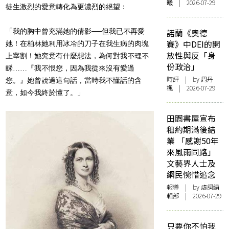
曦 | 2026-07-29
徒生激烈的愛意轉化為更濃烈的絕望：
「我的胸中曾充滿她的倩影──但我已不再愛
諾蘭《奧德
賽》中DEI的開
她！在柏林她利用冰冷的刀子在我生病的肉塊
放性與反「身
上宰割！她究竟有什麼想法，為何對我不理不
份政治」
睬……『我不恨您，因為我從來沒有愛過
時評
| by
周丹
您。』她曾說過這句話，當時我不懂話的含
楓
| 2026-07-29
意，如今我終於懂了。」
田園書屋宣布
租約期滿後結
業 「感謝50年
來風雨同路」
文藝界人士及
網民惋惜追念
報導
| by 虛詞編
輯部 | 2026-07-29
只要你不怕我