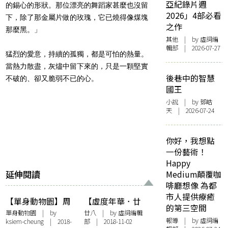
亞紀錄片週
的錫心的形狀。那位漂亮的舞蹈家甚麼也沒留
2026」4部必看
下，除了那金屬片做的玫瑰，它已燒得像煤塊
之作
那麼黑。」
其他
| by 虛詞編
輯部 | 2026-07-27
猛烈的愛意，持續的孤獨，都是可怕的熱量。
當熱力散盡，灰燼中留下來的，只是一顆堅實
後巷中的智慧
不破的、卻又脆弱不已的心。
國王
小說
| by 鄧皓
天 | 2026-07-24
你好，我想點
一份藝術！
Happy
延伸閱讀
Medium顛覆咖
啡廳想像 為都
市人提供療癒
【單身動物園】周
【虛度年華．廿
的第三空間
夢蝶︰獨身也可是
八】杜魯福：《四
單身動物園
| by
廿八
| by 虛詞編輯
報導
| by 虛詞編
ksiem-cheung
| 2018-
部 | 2018-11-02
情僧
百擊》之後