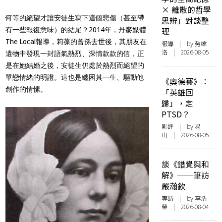
× 離散的哲學
何等的絕望才讓安徒生寫下這個悲傷（甚至帶
思辨」對談整
有一些報復意味）的結尾？2014年，丹麥媒體
理
The Local報導，莉葆的曾孫去世後，其朋友在
報導
| by 勞緯
洛 | 2026-08-05
遺物中發現一封語氣熱烈、深情款款的信，正
是在她結婚之後，安徒生仍處於熱烈而絕望的
單戀情緒的明證。這也是纏困其一生、驅動他
《奧德賽》：
創作的情愫。
「英雄回
歸」，定
PTSD？
影評
| by 易
山 | 2026-08-05
談《錯覺與和
解》──筆訪
嚴瀚欽
專訪
| by 李浩
榮 | 2026-08-04