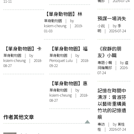
輯部 | 2026-07-24
11-11
【單身動物園】林
預謀一場消失
逋：仙氣宅男無愛
單身動物園
| by
ksiem-cheung
| 2019-
小說
| by 季
書
01-03
明 | 2026-07-24
【單身動物園】卡
【單身動物園】福
《寂靜的朋
夫卡：孤獨是對我
婁拜：愛一個人就
友》小輯
單身動物園
| by
單身動物園
| by
ksiem-cheung
| 2018-
Perroquet Lulu | 2018-
巨大的誘惑
該避而不見
專題小輯
| by 虛
08-27
09-22
詞編輯部 | 2026-
07-24
【單身動物園】惠
特曼︰我愛自己的
記憶在時間中
單身動物園
| by
ksiem-cheung
| 2018-
肉體多於他人
漂浮：曾淑芬
08-27
以藝術重構黃
竹坑的記憶遺
作者其他文章
痕
專訪
| by 黃桂
桂 | 2026-07-24