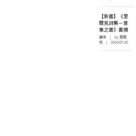
【新書】《里
爾克詩集－意
象之書》書摘
書序
| by 里爾
克 | 2026-07-20