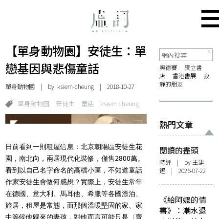
【單身動物園】安徒生：單
戀基因與悲傷童話
奧德賽
獨立書
店
香港書展
寂
靜的朋友
單身動物園
| by
ksiem-cheung
| 2018-10-27
單身動物園
安徒生
童話
ksiem cheung
熱門文章
日前看到一則租屋信息：北京朝陽區安徒生花
閱讀的盡頭
園，南北向，兩居現代化裝修，僅售2800萬。
時評
| by 王建
看到以自己名字命名的高檔小區，不知道童話
鏗 | 2026-07-22
作家安徒生會做何感想？實際上，安徒生常年
在德國、意大利、馬耳他、希臘等各國漂泊、
《給阿嬤的情
旅居，租屋是常態，而那個溫暖堅固的家、家
書》：潮水退
中等候他歸來的妻孩，對他而言可能只是〈賣