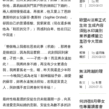
書序
| by 阿
豆 | 2026-08-03
快地，露易絲就與門當戶對的律師訂下婚約，
兩人感情慢慢疏遠。再後來，他又愛上了恩師
奧斯特的女兒蘇菲‧奧斯特（Sophie Orsted），
歐盟AI法案正式
卻因自己的普通樣貌、貧窮家底（現在還多稱
生效 生成內容
他為「鞋匠的兒子」）而感到自卑。他在日記
須貼水印識別
中寫道：
業界憂標籤氾
濫恐令大眾麻
木
「整個晚上我都在思索此事（求婚），那將會
是個錯誤，因為我這麼窮…… 此刻我回到家
報導
| by 虛詞編
輯部 | 2026-08-03
裡，孑然一身。——孑然一身！而且將永遠如
此！……我將終身不婚，再沒有少女更適合
我，我將要孤老一生。喔，昨天我還是少年郎
無法跨越的理
——今晚我已成為老翁！願神賜福予妳，鍾愛
解
的蘇菲，妳將永遠無法得知，若我是富貴之
散文
| by 彭慧
瑜 | 2026-07-31
人，與妳攜手度日將會何等幸福！」
最終性格羞澀的安徒生仍未能邁開一步，向其
何詩蓓8月舉女
表達愛意與結婚的意願。安徒生為數不多的詩
性專屬讀書會