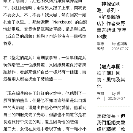
頭上，漲潮了，紅色的火焰沿維蘇威奔流而
「神探伽利
下。我往回走時，兩個男人跟了上來，問我要
略」系列、
不要女人。不，不要！我大喊，然而回家一頭
《解憂雜貨
扎進了水里。」那緒索斯（Narcissus）的自戀
店》作者東野
圭吾逝世 享年
情結畢現。究竟他是沉溺於單戀，還是與自己
68歲
（或自己的想象）相戀？也許並沒有一個標準
答案。
報導
| by 虛詞編
輯部 | 2026-07-27
在〈堅定的錫兵〉這則故事裡，一個單腿錫兵
玩偶暗戀上一位紙舞姬，只因紙舞姬保持著舞
【邁克專欄：
蹈動作，看起來也和自己一樣只有一條腿，而
拍子簿】國
情、風情及其
最後兩人都被扔進了焚燒爐——
他
專欄
| by
邁
「現在錫兵站在了紅紅的火焰中。他感到了一
克
| 2026-07-27
股可怕的熱量，但是他不知道這熱量是出自爐
中的火焰呢，還是出自他心中的愛情。他看到
自己的制服失去了光彩，但誰也不知道它是在
黑夜漫長，但
我們拒絕失聲
長途旅行中失去的呢，還是因為他的悲傷 ……
虛詞精選「歐
第二天，女僕在灰燼中發現了他，有一顆小小