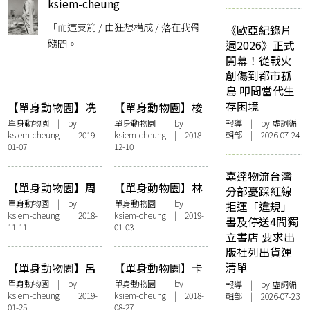
ksiem-cheung
「而這支箭 / 由狂想構成 / 落在我骨
《歐亞紀錄片
髓間。」
週2026》正式
開幕！從戰火
創傷到都市孤
島 叩問當代生
存困境
【單身動物園】冼
【單身動物園】梭
玉清：不結婚，又
羅： 隱青鼻祖的不
單身動物園
| by
單身動物園
| by
報導
| by 虛詞編
ksiem-cheung
| 2019-
ksiem-cheung
| 2018-
輯部 | 2026-07-24
如何？
婚反抗
01-07
12-10
嘉達物流台灣
【單身動物園】周
【單身動物園】林
分部憂踩紅線
夢蝶︰獨身也可是
逋：仙氣宅男無愛
單身動物園
| by
單身動物園
| by
拒運「違規」
ksiem-cheung
| 2018-
ksiem-cheung
| 2019-
情僧
書
書及停送4間獨
11-11
01-03
立書店 要求出
版社列出貨運
清單
【單身動物園】呂
【單身動物園】卡
碧城：生平可稱心
夫卡：孤獨是對我
單身動物園
| by
單身動物園
| by
報導
| by 虛詞編
ksiem-cheung
| 2019-
ksiem-cheung
| 2018-
輯部 | 2026-07-23
的男人不多
巨大的誘惑
01-25
08-27