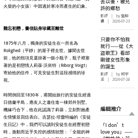
去以後，被允
火柴的小女孩〉中因過於寒冷而產生的幻象。
許的鄉愁
影評
| by 盤柳
儂 | 2026-07-23
難忘初戀，書信貼身珍藏至離世
只要你不怕我
1875年八月，獨身的安徒生在一所名為
就行——從《大
Rolighed（平靜）的屋子裡去世。據聞去世
盜歌王》看邱
前，他的頸項見還掛著一個小瓶子，瓶子裡塞
剛健女性形象
著的是初戀情人莉葆‧沃依特（Riborg Voigt）
的誕生
寄給他的信件，可見安徒生對這段感情的珍
影評
| by 柯宇
涵 | 2026-07-28
視。
時間倒回至1830年，甫開始旅行的安徒生經過
日德蘭半島，應友人之邀住進一棟郊外別墅。
編輯推介
機緣巧合下，他在此認識了莉葆，立刻對她產
生情愫並寫信表白。吉瑟拉‧培雷特編的《安徒
「I don’t
生日記》中，我們可以讀到安徒生在經歷初戀
love you」——
時，激動而近乎失控的感情狀態：「全能的神