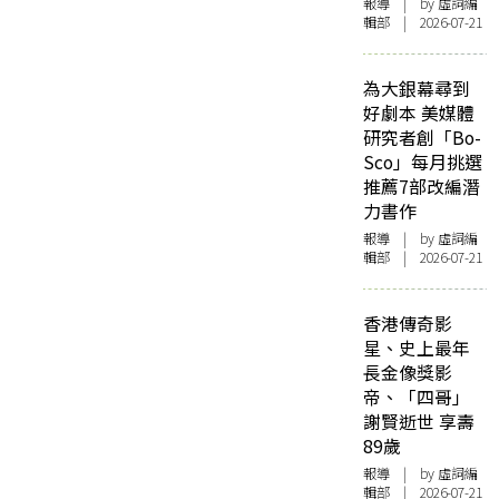
報導
| by 虛詞編
輯部 | 2026-07-21
為大銀幕尋到
好劇本 美媒體
研究者創「Bo-
Sco」每月挑選
推薦7部改編潛
力書作
報導
| by 虛詞編
輯部 | 2026-07-21
香港傳奇影
星、史上最年
長金像獎影
帝、「四哥」
謝賢逝世 享壽
89歲
報導
| by 虛詞編
輯部 | 2026-07-21