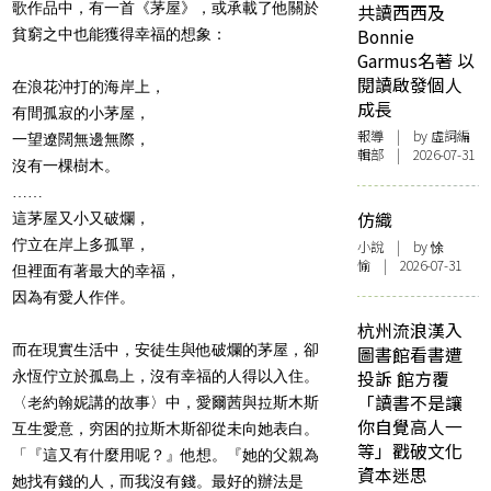
歌作品中，有一首《茅屋》，或承載了他關於
共讀西西及
Bonnie
貧窮之中也能獲得幸福的想象：
Garmus名著 以
閱讀啟發個人
在浪花沖打的海岸上，
成長
有間孤寂的小茅屋，
報導
| by 虛詞編
一望遼闊無邊無際，
輯部 | 2026-07-31
沒有一棵樹木。
……
仿織
這茅屋又小又破爛，
佇立在岸上多孤單，
小說
| by 悇
愉 | 2026-07-31
但裡面有著最大的幸福，
因為有愛人作伴。
杭州流浪漢入
而在現實生活中，安徒生與他破爛的茅屋，卻
圖書館看書遭
投訴 館方覆
永恆佇立於孤島上，沒有幸福的人得以入住。
「讀書不是讓
〈老約翰妮講的故事〉中，愛爾茜與拉斯木斯
你自覺高人一
互生愛意，穷困的拉斯木斯卻從未向她表白。
等」戳破文化
「『這又有什麼用呢？』他想。『她的父親為
資本迷思
她找有錢的人，而我沒有錢。最好的辦法是離