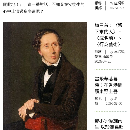
報導
| by 虛詞編
開此地！』」這一番對話，不知又在安徒生的
輯部 | 2026-07-31
心中上演過多少遍呢？
詩三首：〈留
下來的人〉、
〈成名前〉、
〈行為藝術〉
詩歌
| by 王培智,
黎喜,潘國亨 |
2026-07-31
當繁華落幕
時：在香港閱
讀東野圭吾
其他
| by
洛
楓
| 2026-07-30
鄧小宇憶施南
生 以珍藏舊照