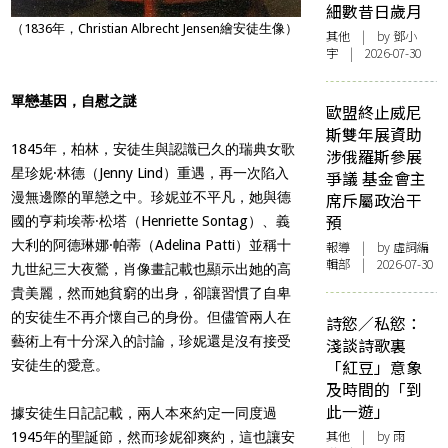
細數昔日歲月
（1836年，Christian Albrecht Jensen繪安徒生像）
其他
| by 鄧小
宇 | 2026-07-30
單戀基因，自慰之謎
歐盟終止威尼
斯雙年展資助
1845年，柏林，安徒生與認識已久的瑞典女歌
涉俄羅斯參展
星珍妮·林德（Jenny Lind）重遇，再一次陷入
爭議 基金會主
漫無邊際的單戀之中。珍妮並不平凡，她與德
席斥屬政治干
預
國的亨莉埃蒂·松塔（Henriette Sontag）、義
大利的阿德琳娜·帕蒂（Adelina Patti）並稱十
報導
| by 虛詞編
輯部 | 2026-07-30
九世紀三大夜鶯，肖像畫記載也顯示出她的高
貴美麗，然而她貧窮的出身，卻讓習慣了自卑
的安徒生不再介懷自己的身份。但儘管兩人在
詩慾／私慾：
藝術上有十分深入的討論，珍妮還是沒有接受
淺談詩歌裏
「紅豆」意象
安徒生的愛意。
及時間的「到
此一遊」
據安徒生日記記載，兩人本來約定一同度過
其他
| by 雨
1945年的聖誕節，然而珍妮卻爽約，這也讓安