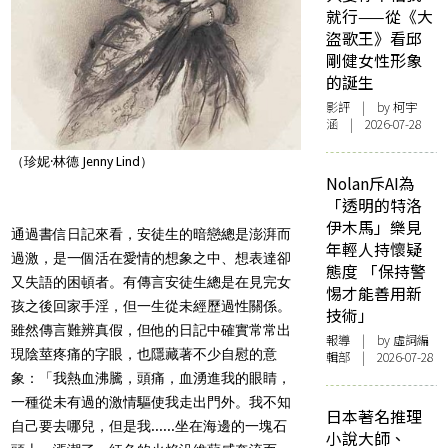
就行——從《大
盜歌王》看邱
剛健女性形象
的誕生
影評
| by 柯宇
涵 | 2026-07-28
（珍妮·林德 Jenny Lind）
Nolan斥AI為
「透明的特洛
伊木馬」樂見
通過書信日記來看，安徒生的暗戀總是澎湃而
年輕人持懷疑
過激，是一個活在愛情的想象之中、想表達卻
態度 「保持警
又失語的困頓者。有傳言安徒生總是在見完女
惕才能善用新
孩之後回家手淫，但一生從未經歷過性關係。
技術」
雖然傳言難辨真假，但他的日記中確實常常出
報導
| by 虛詞編
現陰莖疼痛的字眼，也隱藏著不少自慰的意
輯部 | 2026-07-28
象：「我熱血沸騰，頭痛，血湧進我的眼睛，
一種從未有過的激情驅使我走出門外。我不知
日本著名推理
自己要去哪兒，但是我......坐在海邊的一塊石
小說大師、