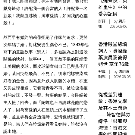
《蜘蛛俠：英
呀！我只能倚賴你，你左右我的命運，我只能
雄重生》中的
獻身於你！許配我一個合當的人！許配我一名
愛與記憶
新娘！我熱血沸騰，渴求愛情，如同我的心靈
影評
| by
周丹
般！」
楓
| 2026-08-06
然而早有婚約的莉葆拒絕了作家的追求，更於
香港殿堂級填
次年結了婚，對此安徒生傷心不已。1843年他
詞人、資深綠
寫下的童話故事〈戀人〉，多被認為是對這段
葉演員黎彼得
關係的映射。故事中，一個其貌不揚的陀螺愛
逝世 享年76歲
上美麗的皮球，而皮球卻宣稱自己已與燕子訂
報導
| by 虛詞編
婚，某日突然飛高、不見了。後來陀螺被染成
輯部 | 2026-08-05
好看的金色，因為意外跌入骯髒的水槽、卻重
又與皮球相遇，它看著青春不再、被垃圾堆摧
從視差到離
殘的皮球，不發一聲。故事的結尾，金陀螺被
散：香港文學
主人撿了回去，而「陀螺也不再說球是他的戀
及其本土問題
人了，因為當愛的人在屋頂上的水槽裡待了五
——陳智德與勞
年，並且弄得全身透濕時，愛情也就消逝了。
緯洛「根著與
是的，當人們在垃圾箱裡看見她時，誰都沒有
流徙：香港文
認出她。」
學的空間記憶