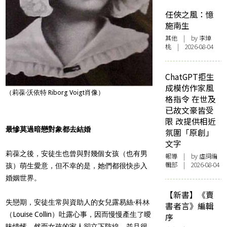
任俠之風：憶
施南生
其他
| by 李焯
桃 | 2026-08-04
ChatGPT拒生
成模仿作家風
（莉葆‧沃依特 Riborg Voigt肖像）
格指令 在世及
已故文豪皆受
限 改提供相近
最慘莫過暗戀對象都去結婚
氛圍「原創」
文字
莉葆之後，安徒生也曾與對幾個女孩（也有男
報導
| by 虛詞編
輯部 | 2026-08-04
孩）萌生愛意，但不幸的是，她們都很快步入
婚姻世界。
【新書】《賣
失戀期，安徒生常與資助人的女兒露易絲·科林
書者言》編輯
（Louise Collin）吐露心事，因而慢慢產生了曖
序
昧情愫。然而女孩的家人卻立下防線，並且很