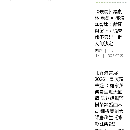
《候鳥》編劇
林坤燿 × 導演
李智達：離開
與留下，從來
都不只是一個
人的決定
專訪
| by
Hei | 2026-07-22
【香港書展
2026】書展精
華遊 ：羅家英
傳奇生涯大回
顧 阮兆輝與鄧
樹榮談戲曲本
質 細析粵劇大
師唐滌生《蝶
影紅梨記》