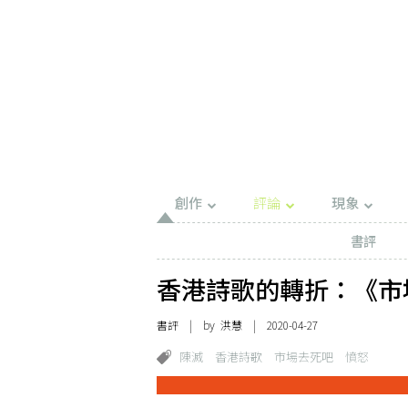
創作
評論
現象
書評
香港詩歌的轉折：《市
書評
| by 洪慧 | 2020-04-27
陳滅
香港詩歌
市場去死吧
憤怒