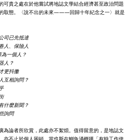
的可貴之處在於他嘗試將地誌文學結合經濟甚至政治問題
的取態。〈說不出的未來———回歸十年紀念之一〉就是
公司已先抵達
卷人、保險人
原為一個人？
器人？
才更抖擻
人互相詢問？
乎
街
有什麼新聞？
些詢問
廣為論者所欣賞，此處亦不絮煩。值得留意的，是地誌文
，亦不止於個人困頓。當也斯在鰂魚涌概嘆「有時工作使