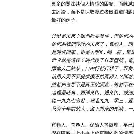
更多的關注其個人情感的困頓。而陳滅
去討論，而不是採取漫遊者般迴避問題
最好的例子。
什麼是未來？我們尚要等候，但他們的
他們為我們設計的未來了，寬頻人、問
是時候回家，還是去唱
K
，喝一杯，還
世界就是這樣？時代換了什麼型號，電
購物人已結業，自由行都打烊了，旺角
信用人要不要提供優惠給寬頻人？問卷
誰都知道那不是真正的調查，誰都不在
這裡是旺角，西洋菜街、通菜街、豉油
從一九九七出發，經過九九、零三，還
只有十年前的人，留下將來的形狀，一
寬頻人、問卷人、保險人等處理，早已
學在陳滅手上不再止於克制內歛的情感