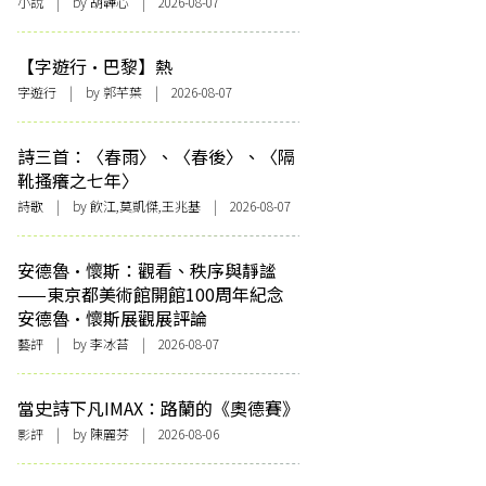
小說
| by 胡韡心 | 2026-08-07
【字遊行·巴黎】熱
字遊行
| by 郭芊葉 | 2026-08-07
詩三首：〈春雨〉、〈春後〉、〈隔
靴搔癢之七年〉
詩歌
| by 飲江,莫凱傑,王兆基 | 2026-08-07
安德魯·懷斯：觀看、秩序與靜謐
——東京都美術館開館100周年紀念
安德魯·懷斯展觀展評論
藝評
| by 李冰苔 | 2026-08-07
當史詩下凡IMAX：路蘭的《奧德賽》
影評
| by 陳麗芬 | 2026-08-06