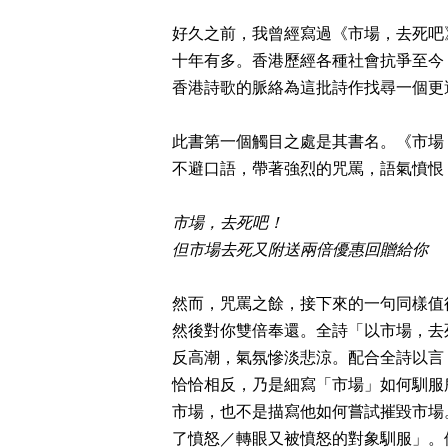
好久之前，我曾經寫過《市場，去死吧
十年有多。香港歷經各種社會抗爭至今
香港詩歌的脈絡為這批詩作找尋一個更
此書第一個觸目之處是其書名。《市場
不避口語，帶著強烈的咒罵，語氣憤恨
市場，去死吧！
但市場去死又附送兩倍優惠回贈給你
然而，咒罵之餘，接下來的一句同樣值
然後對你雙倍奉還。全詩「以市場，去
反高潮，氣氛慘淡悲涼。配合全詩以言
恰恰相反，乃是細寫「市場」如何馴服
市場，也不是描寫他如何嘗試摧毀市場
了憤怒／轉眼又被憤怒的對象馴服」。