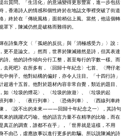
提出質問。「生活化」的意涵變得更形豐富，進一步包括
時，香港詩人的情感和個性終於在地誌文學裡突破了街道
格」終於在「傳統風格」面前稍佔上風。當然，他這個轉
籠罩下，陳滅仍然是破格而難得的。
輝在詩集序文〈「孤絕的反抗」與「消極感受力」〉說：
，更不是論文。」然而，世界於陳滅雖然是詩，但其表達
的詩。他的詩作傾向分行工整，甚至每行的字數一樣。而
，去死吧》在所多有，〈回歸十年紀念〉七首、〈灣仔老
此中例子。他對結構的偏好，亦令人注目。「十四行詩」
計超過十五首。他對於題材內容非常自覺，類近的題目、
，如〈垃圾的煙花〉、〈垃圾的旅遊〉、〈垃圾的起
班列車〉、〈夜行列車〉、〈恐佈列車〉、〈西線列車終
陳，〈說不出的未來———回歸十年紀念之一〉，其詩句
其來的跳躍式巧喻。他的語言力量不在精準的比喻，而在
是真正的調查，誰都不在乎」，「世界就是這樣，不用
身不由己，虛應故事以進行更多的欺騙。所以說陳滅的詩