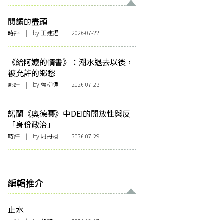
閱讀的盡頭
時評
| by 王建鏗 | 2026-07-22
《給阿嬤的情書》：潮水退去以後，
被允許的鄉愁
影評
| by 盤柳儂 | 2026-07-23
諾蘭《奧德賽》中DEI的開放性與反
「身份政治」
時評
| by
周丹楓
| 2026-07-29
編輯推介
止水