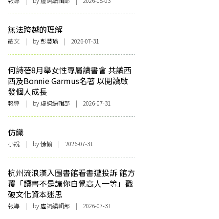
報導
| by 虛詞編輯部 | 2026-08-03
無法跨越的理解
散文
| by 彭慧瑜 | 2026-07-31
何詩蓓8月舉女性專屬讀書會 共讀西
西及Bonnie Garmus名著 以閱讀啟
發個人成長
報導
| by 虛詞編輯部 | 2026-07-31
仿織
小說
| by 悇愉 | 2026-07-31
杭州流浪漢入圖書館看書遭投訴 館方
覆「讀書不是讓你自覺高人一等」戳
破文化資本迷思
報導
| by 虛詞編輯部 | 2026-07-31