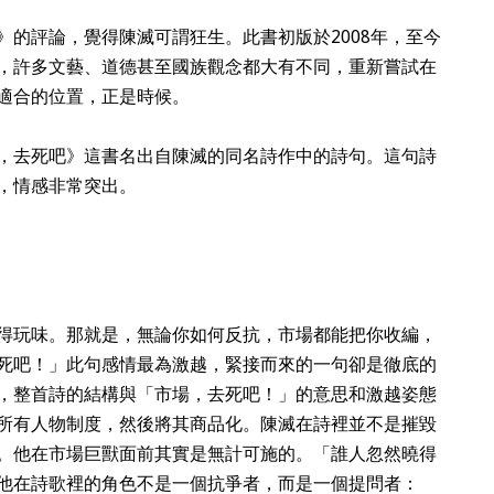
》的評論，覺得陳滅可謂狂生。此書初版於
2008
年，至今
，許多文藝、道德甚至國族觀念都大有不同，重新嘗試在
適合的位置，正是時候。
，去死吧》這書名出自陳滅的同名詩作中的詩句。這句詩
，情感非常突出。
得玩味。那就是，無論你如何反抗，市場都能把你收編，
死吧！」此句感情最為激越，緊接而來的一句卻是徹底的
，整首詩的結構與「市場，去死吧！」的意思和激越姿態
所有人物制度，然後將其商品化。陳滅在詩裡並不是摧毀
。他在市場巨獸面前其實是無計可施的。「誰人忽然曉得
他在詩歌裡的角色不是一個抗爭者，而是一個提問者：