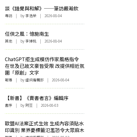
談《錯覺與和解》──筆訪嚴瀚欽
專訪
| by 李浩榮 | 2026-08-04
任俠之風：憶施南生
其他
| by 李焯桃 | 2026-08-04
ChatGPT拒生成模仿作家風格指令
在世及已故文豪皆受限 改提供相近氛
圍「原創」文字
報導
| by 虛詞編輯部 | 2026-08-04
【新書】《賣書者言》編輯序
書序
| by 阿豆 | 2026-08-03
歐盟AI法案正式生效 生成內容須貼水
印識別 業界憂標籤氾濫恐令大眾麻木