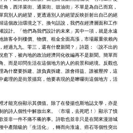
旺角，西洋菜街、通菜街、豉油街」不單是為自己而寫，
單寫別人的絕望，更透過別人的絕望反映折射出自己的絕
歸這個政治環境之下。換句話說，我們在經濟層面和工作
權設計。「他們為我們設計的未來」其中一項，就是永遠
地旅客令到樓價、物價、租金全面高漲，市場嚴重依賴內
，經過九九、零三，還有什麼新聞？」詩題：〈說不出的
況愈下，被內地的政治經濟同化收編再不是新聞。簡單而
角、而是叩問生活在這個地方的人的前景和絕境。反觀也
理為什麼要拆建、誰負責拆建、誰會得益、誰被壓搾，這
中處理的是街景描寫，他要表現的是嚤囉街這個地方，活
裡才能充份顯示其價值。除了在發揚也斯地誌文學，亦是
制的詩人個性中解放出來。〈市場，去死吧！〉顯示了憤
歌並非一件不痛不癢的事。詩歌也並非只是在閒來漫游城
種中產階級的「生活化」，轉而向淮遠、癌石等個性突出