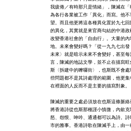
我疲倦／有時那只是情緒」，陳滅在「
為各行各業被工作「異化」而寫。他不
望。而且他更將這各種異化置於九七回
的異化，其實就是來官商勾結的中港政
改變香港社會的「自由行」。大量的內
地。未來會變好嗎？「從一九九七出發
未來〉就是暗示未來不會變好，甚至每
言，陳滅的地誌文學，並不止在描寫旺
斯〈拆建中的嚤囉街〉，也斯既不會處
些問題都不是其詩處理的範圍，他更集
在裡面的人反而不是主要的描寫對象。
陳滅的重要之處必須放在也斯這條脈絡
將香港詩從也斯那種謹小慎微，內歛克
怒、怨恨、呻吟、通通都可以為詩。詩
市的雅事。香港詩歌在陳滅手上，由一