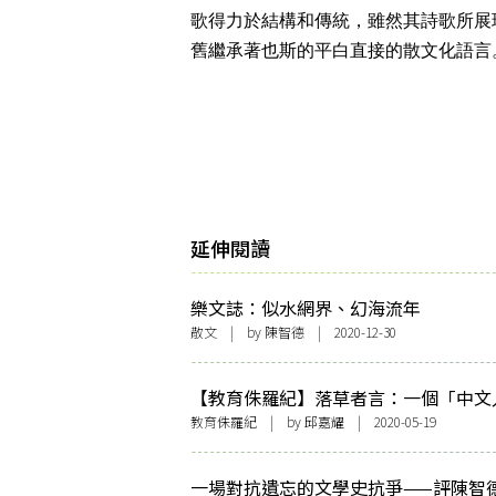
歌得力於結構和傳統，雖然其詩歌所展
舊繼承著也斯的平白直接的散文化語言
延伸閱讀
樂文誌：似水網界、幻海流年
散文
| by
陳智德
| 2020-12-30
【教育侏羅紀】落草者言：一個「中文
對香港中文教育的幾點反思（下）
教育侏羅紀
| by 邱嘉耀 | 2020-05-19
一場對抗遺忘的文學史抗爭——評陳智