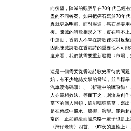
向後望，陳滅的觀察早在70年代已經
盡的不同答案。如果把癌石寫於70年
異就更為明顯。面對壓逼，癌石是要用
復。陳滅的詩歌相形之下，實在稱不上
中運動，香港人不單在詩歌裡探討反擊
因此陳滅詩歌在香港詩的重要性不可能
度來看，我們就需要重新發掘〈市場，
這是一個需要從香港詩歌史看待的問題
始，有不少地誌文學的嘗試，並且標舉
汽車渡海碼頭〉、〈折建中的嚤囉街〉
人亦競相效法。等而下之，則淪為創作
當下的個人困頓，總能穩穩當當，寫出
是在傳統中繼承、騰挪、演變。能夠超
常的，正如超級而被忽略一輩子也是正
〈灣仔老街〉四首、〈昨夜的渡輪上〉