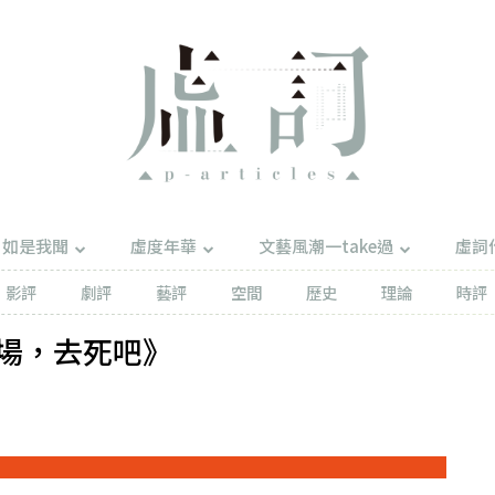
如是我聞
虛度年華
文藝風潮一take過
虛詞
影評
劇評
藝評
空間
歷史
理論
時評
場，去死吧》