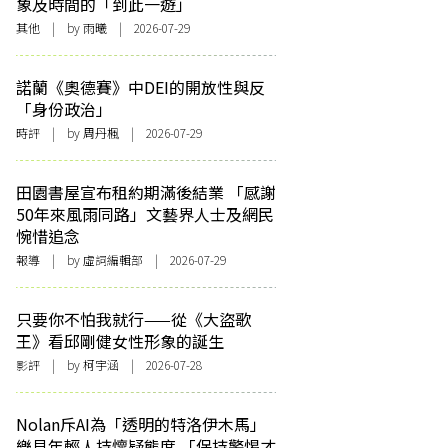
象及時間的「到此一遊」
其他
| by 雨曦 | 2026-07-29
諾蘭《奧德賽》中DEI的開放性與反
「身份政治」
時評
| by
周丹楓
| 2026-07-29
田園書屋宣布租約期滿後結業 「感謝
50年來風雨同路」文藝界人士及網民
惋惜追念
報導
| by 虛詞編輯部 | 2026-07-29
只要你不怕我就行——從《大盜歌
王》看邱剛健女性形象的誕生
影評
| by 柯宇涵 | 2026-07-28
Nolan斥AI為「透明的特洛伊木馬」
樂見年輕人持懷疑態度 「保持警惕才