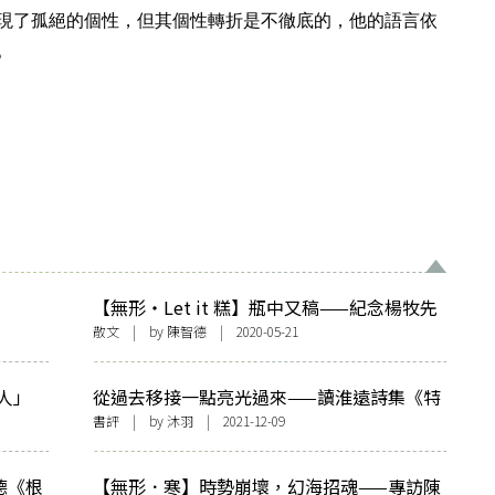
現了孤絕的個性，但其個性轉折是不徹底的，他的語言依
。
【無形・Let it 糕】瓶中又稿——紀念楊牧先
生
散文
| by 陳智德 | 2020-05-21
人」
從過去移接一點亮光過來——讀淮遠詩集《特
種乘客》
書評
| by
沐羽
| 2021-12-09
德《根
【無形．寒】時勢崩壞，幻海招魂——專訪陳