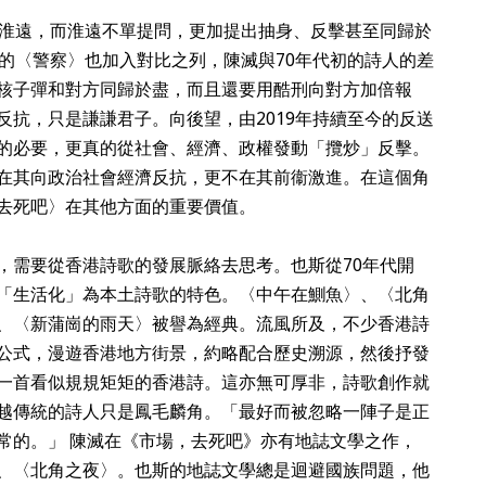
有淮遠，而淮遠不單提問，更加提出抽身、反擊甚至同歸於
代的〈警察〉也加入對比之列，陳滅與70年代初的詩人的差
核子彈和對方同歸於盡，而且還要用酷刑向對方加倍報
反抗，只是謙謙君子。向後望，由2019年持續至今的反送
的必要，更真的從社會、經濟、政權發動「攬炒」反擊。
在其向政治社會經濟反抗，更不在其前衞激進。在這個角
去死吧〉在其他方面的重要價值。
，需要從香港詩歌的發展脈絡去思考。也斯從70年代開
「生活化」為本土詩歌的特色。〈中午在鰂魚〉、〈北角
、〈新蒲崗的雨天〉被譽為經典。流風所及，不少香港詩
公式，漫遊香港地方街景，約略配合歷史溯源，然後抒發
一首看似規規矩矩的香港詩。這亦無可厚非，詩歌創作就
越傳統的詩人只是鳳毛麟角。「最好而被忽略一陣子是正
常的。」 陳滅在《市場，去死吧》亦有地誌文學之作，
、〈北角之夜〉。也斯的地誌文學總是迴避國族問題，他