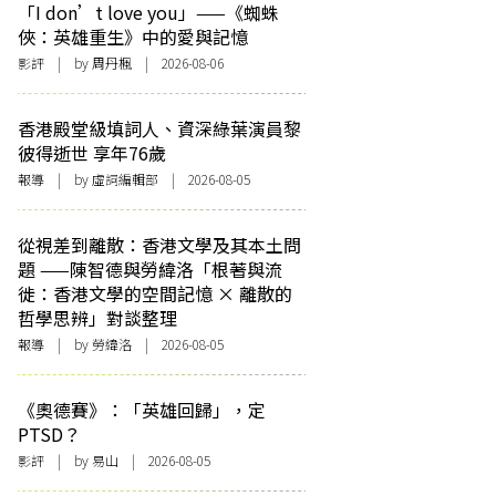
「I don’t love you」——《蜘蛛
俠：英雄重生》中的愛與記憶
影評
| by
周丹楓
| 2026-08-06
香港殿堂級填詞人、資深綠葉演員黎
彼得逝世 享年76歲
報導
| by 虛詞編輯部 | 2026-08-05
從視差到離散：香港文學及其本土問
題 ——陳智德與勞緯洛「根著與流
徙：香港文學的空間記憶 × 離散的
哲學思辨」對談整理
報導
| by 勞緯洛 | 2026-08-05
《奧德賽》：「英雄回歸」，定
PTSD？
影評
| by 易山 | 2026-08-05