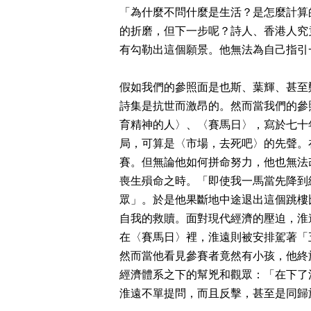
「為什麼不問什麼是生活？是怎麼計算
的折磨，但下一步呢？詩人、香港人究
有勾勒出這個願景。他無法為自己指引
假如我們的參照面是也斯、葉輝、甚至
詩集是抗世而激昂的。然而當我們的參
育精神的人〉、〈賽馬日〉，寫於七十
局，可算是〈市場，去死吧〉的先聲。
賽。但無論他如何拼命努力，他也無法
喪生殞命之時。「即使我一馬當先降到
眾」。於是他果斷地中途退出這個跳樓
自我的救贖。面對現代經濟的壓迫，淮
在〈賽馬日〉裡，淮遠則被安排駕著「
然而當他看見參賽者竟然有小孩，他終
經濟體系之下的幫兇和觀眾：「在下了
淮遠不單提問，而且反擊，甚至是同歸