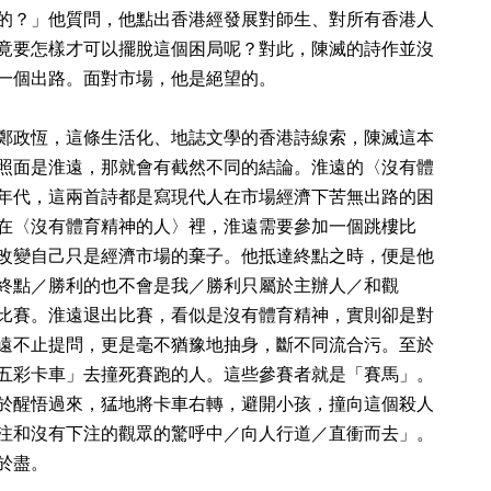
的？」他質問，他點出香港經發展對師生、對所有香港人
竟要怎樣才可以擺脫這個困局呢？對此，陳滅的詩作並沒
一個出路。面對市場，他是絕望的。
鄭政恆，這條生活化、地誌文學的香港詩線索，陳滅這本
照面是淮遠，那就會有截然不同的結論。淮遠的〈沒有體
年代，這兩首詩都是寫現代人在市場經濟下苦無出路的困
在〈沒有體育精神的人〉裡，淮遠需要參加一個跳樓比
改變自己只是經濟市場的棄子。他抵達終點之時，便是他
終點／勝利的也不會是我／勝利只屬於主辦人／和觀
比賽。淮遠退出比賽，看似是沒有體育精神，實則卻是對
遠不止提問，更是毫不猶豫地抽身，斷不同流合污。至於
五彩卡車」去撞死賽跑的人。這些參賽者就是「賽馬」。
於醒悟過來，猛地將卡車右轉，避開小孩，撞向這個殺人
注和沒有下注的觀眾的驚呼中／向人行道／直衝而去」。
於盡。