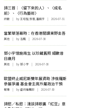
詩三首：〈留下來的人〉、〈成名
前〉、〈行為藝術〉
詩歌
| by 王培智,黎喜,潘國亨 | 2026-07-31
當繁華落幕時：在香港閱讀東野圭吾
其他
| by
洛楓
| 2026-07-30
鄧小宇憶施南生 以珍藏舊照 細數昔
日歲月
其他
| by 鄧小宇 | 2026-07-30
歐盟終止威尼斯雙年展資助 涉俄羅斯
參展爭議 基金會主席斥屬政治干預
報導
| by 虛詞編輯部 | 2026-07-30
詩慾／私慾：淺談詩歌裏「紅豆」意