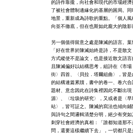
的詩作靠攏，向社會和現代的市場經濟
了被社會體制邊緣化的基層的困局。同
地景，重新成為詩歌的重點。「個人風
向並不徹底，但在也斯如此龐大的陰影
另一個值得留意之處是陳滅的語言。葉
「好在世界於陳滅始終是詩，不是散文
方式縱使不是論文，也是接近散文語言
且陳滅偏好以結構思考，組詩在《市場
街〉四首、〈貝拉．塔爾組曲〉，皆是
的結構連篇累牘，書中的卷一、卷六合
題材、意念因此在詩集裡因此不斷出現
源〉、〈垃圾的研究〉，又或者是〈早
站〉，皆可証之。陳滅的寫法也傾向鋪
與詩句之間邏輯清楚分明，絕少有突如
刺穿社會經濟的真相：「誰都知道那不
問，還要這樣繼續下去」，一切都只是