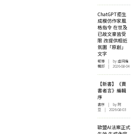
ChatGPT拒生
成模仿作家風
格指令 在世及
已故文豪皆受
限 改提供相近
氛圍「原創」
文字
報導
| by 虛詞編
輯部 | 2026-08-04
【新書】《賣
書者言》編輯
序
書序
| by 阿
豆 | 2026-08-03
歐盟AI法案正式
生效 生成內容