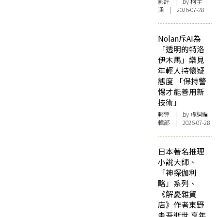
影評
| by 柯宇
涵 | 2026-07-28
Nolan斥AI為
「透明的特洛
伊木馬」樂見
年輕人持懷疑
態度 「保持警
惕才能善用新
技術」
報導
| by 虛詞編
輯部 | 2026-07-28
日本著名推理
小說大師、
「神探伽利
略」系列、
《解憂雜貨
店》作者東野
圭吾逝世 享年