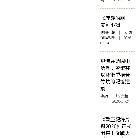
《寂靜的朋
友》小輯
專題小輯
| by 虛
詞編輯部 | 2026-
07-24
記憶在時間中
漂浮：曾淑芬
以藝術重構黃
竹坑的記憶遺
痕
專訪
| by 黃桂
桂 | 2026-07-24
《歐亞紀錄片
週2026》正式
開幕！從戰火