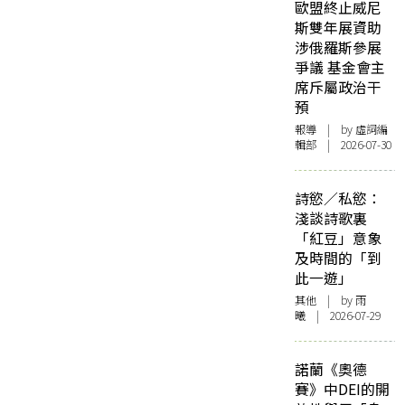
歐盟終止威尼
斯雙年展資助
涉俄羅斯參展
爭議 基金會主
席斥屬政治干
預
報導
| by 虛詞編
輯部 | 2026-07-30
詩慾／私慾：
淺談詩歌裏
「紅豆」意象
及時間的「到
此一遊」
其他
| by 雨
曦 | 2026-07-29
諾蘭《奧德
賽》中DEI的開