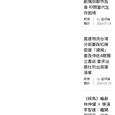
創傷到都市孤
島 叩問當代生
存困境
報導
| by 虛詞編
輯部 | 2026-07-24
嘉達物流台灣
分部憂踩紅線
拒運「違規」
書及停送4間獨
立書店 要求出
版社列出貨運
清單
報導
| by 虛詞編
輯部 | 2026-07-23
《候鳥》編劇
林坤燿 × 導演
李智達：離開