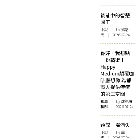
後巷中的智慧
國王
小說
| by 鄧皓
天 | 2026-07-24
你好，我想點
一份藝術！
Happy
Medium顛覆咖
啡廳想像 為都
市人提供療癒
的第三空間
報導
| by 虛詞編
輯部 | 2026-07-24
預謀一場消失
小說
| by 季
明 | 2026-07-24