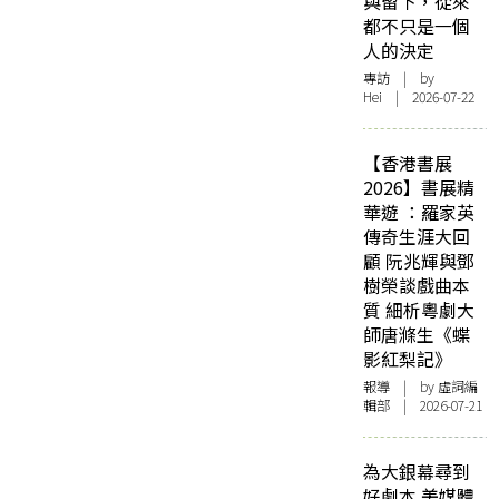
與留下，從來
都不只是一個
人的決定
專訪
| by
Hei | 2026-07-22
【香港書展
2026】書展精
華遊 ：羅家英
傳奇生涯大回
顧 阮兆輝與鄧
樹榮談戲曲本
質 細析粵劇大
師唐滌生《蝶
影紅梨記》
報導
| by 虛詞編
輯部 | 2026-07-21
為大銀幕尋到
好劇本 美媒體