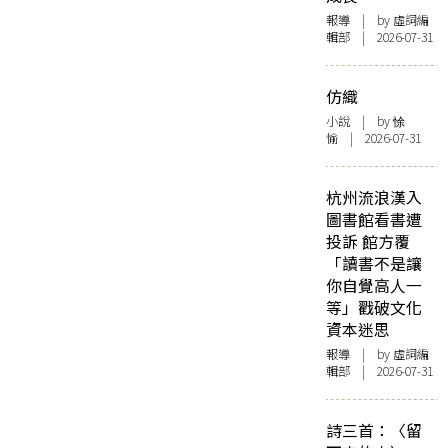
報導
| by 虛詞編
輯部 | 2026-07-31
仿織
小說
| by 悇
愉 | 2026-07-31
杭州流浪漢入
圖書館看書遭
投訴 館方覆
「讀書不是讓
你自覺高人一
等」戳破文化
資本迷思
報導
| by 虛詞編
輯部 | 2026-07-31
詩三首：〈留