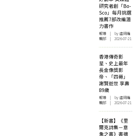
研究者創「Bo-
Sco」每月挑選
推薦7部改編潛
力書作
報導
| by 虛詞編
輯部 | 2026-07-21
香港傳奇影
星、史上最年
長金像獎影
帝、「四哥」
謝賢逝世 享壽
89歲
報導
| by 虛詞編
輯部 | 2026-07-21
【新書】《里
爾克詩集－意
象之書》書摘