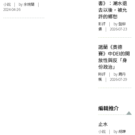
書》：潮水退
因緣
小說
| by 余婉蘭 |
去以後，被允
2024-04-26
許的鄉愁
影評
| by 盤柳
儂 | 2026-07-23
諾蘭《奧德
賽》中DEI的開
放性與反「身
份政治」
時評
| by
周丹
楓
| 2026-07-29
編輯推介
止水
小說
| by 胡韡