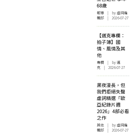
68歲
報導
| by 虛詞編
輯部 | 2026-07-27
【邁克專欄：
拍子簿】國
情、風情及其
他
專欄
| by
邁
克
| 2026-07-27
黑夜漫長，但
我們拒絕失聲
虛詞精選「歐
亞紀錄片週
2026」4部必看
之作
其他
| by 虛詞編
輯部 | 2026-07-27