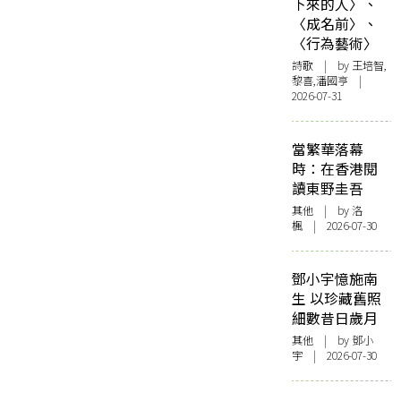
下來的人〉、
〈成名前〉、
〈行為藝術〉
詩歌
| by 王培智,
黎喜,潘國亨 |
2026-07-31
當繁華落幕
時：在香港閱
讀東野圭吾
其他
| by
洛
楓
| 2026-07-30
鄧小宇憶施南
生 以珍藏舊照
細數昔日歲月
其他
| by 鄧小
宇 | 2026-07-30