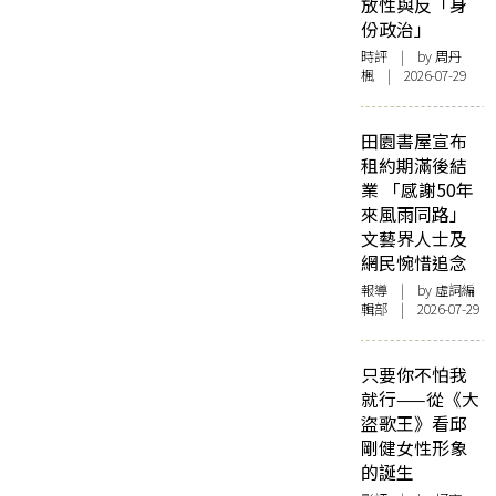
放性與反「身
份政治」
時評
| by
周丹
楓
| 2026-07-29
田園書屋宣布
租約期滿後結
業 「感謝50年
來風雨同路」
文藝界人士及
網民惋惜追念
報導
| by 虛詞編
輯部 | 2026-07-29
只要你不怕我
就行——從《大
盜歌王》看邱
剛健女性形象
的誕生