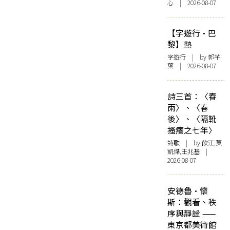
心 | 2026-08-07
【字遊行·巴
黎】熱
字遊行
| by 郭芊
葉 | 2026-08-07
詩三首：〈春
雨〉、〈春
後〉、〈隔靴
搔癢之七年〉
詩歌
| by 飲江,莫
凱傑,王兆基 |
2026-08-07
安德魯·懷
斯：觀看、秩
序與靜謐 ——
東京都美術館