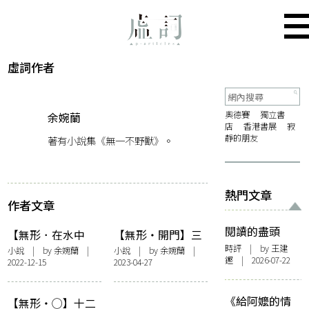
虛詞作者
奧德賽
獨立書
余婉蘭
店
香港書展
寂
靜的朋友
著有小說集《無一不野獸》。
熱門文章
作者文章
閱讀的盡頭
【無形．在水中
【無形・開門】三
央】水的萬有
道門
時評
| by 王建
小說
| by 余婉蘭 |
小說
| by 余婉蘭 |
鏗 | 2026-07-22
2022-12-15
2023-04-27
《給阿嬤的情
【無形・◯】十二