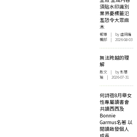
須貼水印識別
業界憂標籤氾
濫恐令大眾麻
木
報導
| by 虛詞編
輯部 | 2026-08-03
無法跨越的理
解
散文
| by 彭慧
瑜 | 2026-07-31
何詩蓓8月舉女
性專屬讀書會
共讀西西及
Bonnie
Garmus名著 以
閱讀啟發個人
成長