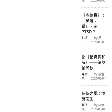
洛 | 2026-08-05
《奧德賽》：
「英雄回
歸」，定
PTSD？
影評
| by 易
山 | 2026-08-05
談《錯覺與和
解》──筆訪
嚴瀚欽
專訪
| by 李浩
榮 | 2026-08-04
任俠之風：憶
施南生
其他
| by 李焯
桃 | 2026-08-04