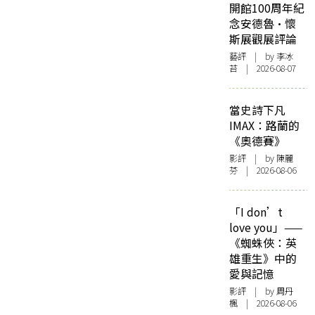
開館100周年紀
念安德魯·懷
斯展觀展評論
藝評
| by 李冰
苔 | 2026-08-07
當史詩下凡
IMAX：路蘭的
《奧德賽》
影評
| by 陳麗
芬 | 2026-08-06
「I don’t
love you」——
《蜘蛛俠：英
雄重生》中的
愛與記憶
影評
| by
周丹
楓
| 2026-08-06