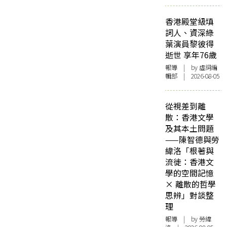
香港殿堂級填
詞人、資深綠
葉演員黎彼得
逝世 享年76歲
報導
| by 虛詞編
輯部 | 2026-08-05
從視差到離
散：香港文學
及其本土問題
——陳智德與勞
緯洛「根著與
流徙：香港文
學的空間記憶
× 離散的哲學
思辨」對談整
理
報導
| by 勞緯