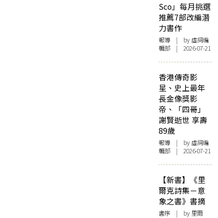
Sco」每月挑選
推薦7部改編潛
力書作
報導
| by 虛詞編
輯部 | 2026-07-21
香港傳奇影
星、史上最年
長金像獎影
帝、「四哥」
謝賢逝世 享壽
89歲
報導
| by 虛詞編
輯部 | 2026-07-21
【新書】《里
爾克詩集－意
象之書》書摘
書序
| by 里爾