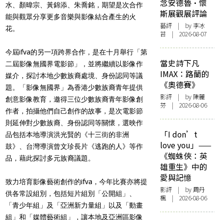
念安德魯·懷
水、顏暐宗、黃錦添、朱喬銘，期望是次合作
斯展觀展評論
能與觀眾分享更多音樂與影像結合產生的火
藝評
| by 李冰
花。
苔 | 2026-08-07
今屆ifva的另一項跨界合作，是在十月舉行「第
當史詩下凡
二屆影像無國界電影節」，並將繼續以影像作
IMAX：路蘭的
媒介，探討本地少數族裔處境、身份認同等議
《奧德賽》
題。「影像無國界」為香港少數族裔青年提供
影評
| by 陳麗
創意影像教育，邀得三位少數族裔青年影像創
芬 | 2026-08-06
作者，拍攝他們自己創作的故事，是次電影節
則延伸對少數族裔、身份認同等關懷，選映作
「I don’t
品包括本地導演洪光賢的《十三街的非洲
love you」——
鼓》、台灣導演曾文珍長片《逃跑的人》等作
《蜘蛛俠：英
品，藉此探討多元族裔議題。
雄重生》中的
愛與記憶
致力培育影像藝術創作的ifva，今年比賽亦將提
影評
| by
周丹
供各常設組別，包括短片組別「公開組」、
楓
| 2026-08-06
「青少年組」及「亞洲新力量組」以及「動畫
組」和「媒體藝術組」，讓本地及亞洲區影像