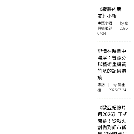
《寂靜的朋
友》小輯
專題小輯
| by 虛
詞編輯部 | 2026-
07-24
記憶在時間中
漂浮：曾淑芬
以藝術重構黃
竹坑的記憶遺
痕
專訪
| by 黃桂
桂 | 2026-07-24
《歐亞紀錄片
週2026》正式
開幕！從戰火
創傷到都市孤
島 叩問當代生