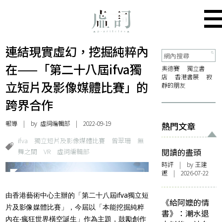
連結現實虛幻，挖掘純粹內
在——「第二十八屆ifva獨
奧德賽
獨立書
店
香港書展
寂
立短片及影像媒體比賽」的
靜的朋友
跨界合作
報導
| by 虛詞編輯部 | 2022-09-19
熱門文章
ifva
獨立短片及影像媒體比賽
曾翠珊
無
舞之間
VR
虛詞編輯部
閱讀的盡頭
時評
| by 王建
鏗 | 2026-07-22
由香港藝術中心主辦的「第二十八屆ifva獨立短
《給阿嬤的情
片及影像媒體比賽」，今屆以「本能挖掘純粹
書》：潮水退
內在‧瘋狂世界橫空誕生」作為主題，鼓勵創作