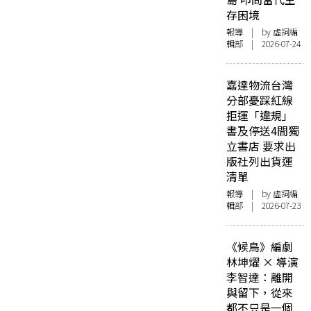
存困境
報導
| by 虛詞編
輯部 | 2026-07-24
嘉達物流台灣
分部憂踩紅線
拒運「違規」
書及停送4間獨
立書店 要求出
版社列出貨運
清單
報導
| by 虛詞編
輯部 | 2026-07-23
《候鳥》編劇
林坤燿 × 導演
李智達：離開
與留下，從來
都不只是一個