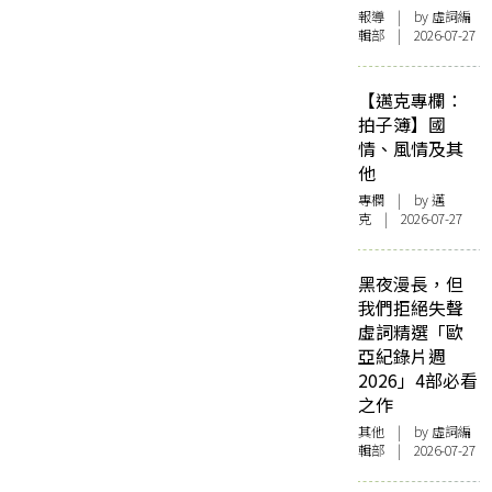
報導
| by 虛詞編
輯部 | 2026-07-27
【邁克專欄：
拍子簿】國
情、風情及其
他
專欄
| by
邁
克
| 2026-07-27
黑夜漫長，但
我們拒絕失聲
虛詞精選「歐
亞紀錄片週
2026」4部必看
之作
其他
| by 虛詞編
輯部 | 2026-07-27