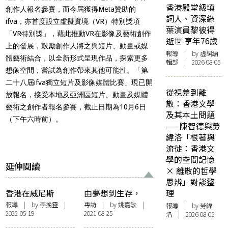
香港殿堂級填
創作人報名參賽，而今屆獲得Meta贊助的
詞人、資深綠
ifva，亦首度設立虛擬實境（VR）特別獎項
葉演員黎彼得
「VR特別獎」，藉此推動VR在影像及藝術創作
逝世 享年76歲
上的發展，鼓勵創作人將之與短片、動畫或媒
報導
| by 虛詞編
體藝術結合，以全新形式呈現作品，探索更多
輯部 | 2026-08-05
想像空間，嘗試為創作帶來其他可能性。「第
二十八屆ifva獨立短片及影像媒體比賽」現已開
從視差到離
放報名，接受本地及亞洲區短片、動畫及媒體
散：香港文學
藝術之創作者報名參賽，截止日期為10月6日
及其本土問題
（下午六時前）。
——陳智德與勞
緯洛「根著與
流徙：香港文
學的空間記憶
延伸閱讀
× 離散的哲學
思辨」對談整
香港在威尼斯
由夢想到生存，
理
2022：兩種香港身
《狂舞派3》中的
報導
| by 李挽靈 |
專訪
| by
姚嘉敏
|
報導
| by 勞緯
2022-05-19
2021-08-25
體敘述
本土深情——訪導
洛 | 2026-08-05
演黃修平