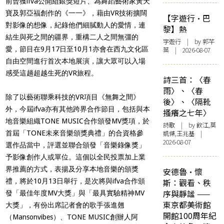
前曾獲ifva公開組銀獎短片、為舞蹈藝術家黃天
寶及郭亞福創作的《一一》，藉由VR技術擴闊
【字遊行·巴
對影像的想像，紀錄他們細膩動人的愛情，連
黎】熱
結生與死之間的疆界，重構二人之間無彊的
字遊行
| by 郭芊
愛，節目在9月17日至10月1亦會在西九文化區
葉 | 2026-08-07
自由空間進行首次本地展演，讓大眾可以入場
感受這趟超越生死的VR旅程。
詩三首：〈春
雨〉、〈春
除了以藝術聯乘科技的VR項目《無舞之間》
後〉、〈隔靴
外，今屆ifva亦有其他跨界合作節目，包括與本
搔癢之七年〉
地音樂組織TONE MUSIC合作頒發MV獎項，於
詩歌
| by 飲江,莫
首屆「TONE未來音樂頒獎典禮」的合資格參
凱傑,王兆基 |
2026-08-07
選作品當中，評選並聯合頒發「音樂錄像獎」
予影像創作人或單位。這個以全民投票加上業
界推薦的方式，表揚及分享本地音樂的頒獎
安德魯·懷
禮，將於10月13日舉行，是次將與ifva合作頒
斯：觀看、秩
序與靜謐 ——
發「最佳年度MV大獎」與「最具實驗精神MV
東京都美術館
大獎」，有份出席記者會的歌手張進翹
開館100周年紀
（Mansonvibes）、TONE MUSIC創辦人阿