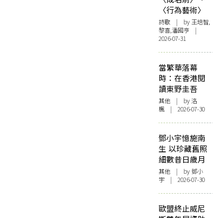
〈行為藝術〉
詩歌
| by 王培智,
黎喜,潘國亨 |
2026-07-31
當繁華落幕
時：在香港閱
讀東野圭吾
其他
| by
洛
楓
| 2026-07-30
鄧小宇憶施南
生 以珍藏舊照
細數昔日歲月
其他
| by 鄧小
宇 | 2026-07-30
歐盟終止威尼