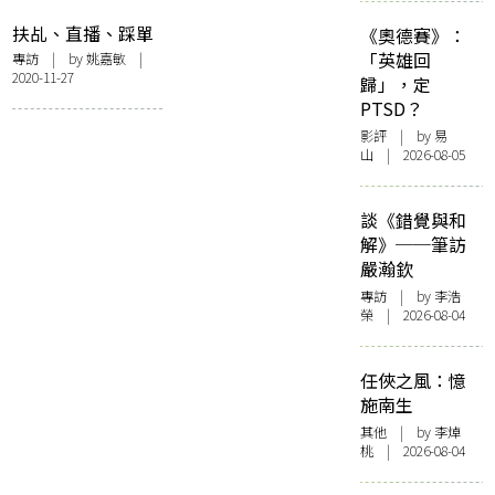
扶乩、直播、踩單
《奧德賽》：
車 ifva Everywhere
「英雄回
專訪
| by
姚嘉敏
|
2020-11-27
獨有的影像嘉年華
歸」，定
PTSD？
影評
| by 易
山 | 2026-08-05
談《錯覺與和
解》──筆訪
嚴瀚欽
專訪
| by 李浩
榮 | 2026-08-04
任俠之風：憶
施南生
其他
| by 李焯
桃 | 2026-08-04