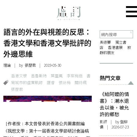
語言的外在與視差的反思：
香港文學和香港文學批評的
奧德賽
獨立書
店
香港書展
寂
外邊思維
靜的朋友
理論
| by 張歷君 | 2019-05-30
香港文學
普魯斯特
葉靈鳳
李察梅遜
書
熱門文章
寫城市的虛實軌跡
唐睿
張詠梅
關詩珮
張歷君
《給阿嬤的情
書》：潮水退
去以後，被允
許的鄉愁
影評
| by 盤柳
［作者按：本文曾發表於香港公共圖書館編
儂 | 2026-07-23
《我想文學：第十一屆香港文學節研討會論稿