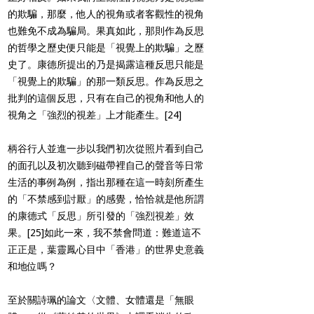
的欺騙，那麼，他人的視角或者客觀性的視角
也難免不成為騙局。果真如此，那則作為反思
的哲學之歷史便只能是「視覺上的欺騙」之歷
史了。康德所提出的乃是揭露這種反思只能是
「視覺上的欺騙」的那一類反思。作為反思之
批判的這個反思，只有在自己的視角和他人的
視角之「強烈的視差」上才能產生。
[24]
柄谷行人並進一步以我們初次從照片看到自己
的面孔以及初次聽到磁帶裡自己的聲音等日常
生活的事例為例，指出那種在這一時刻所產生
的「不禁感到討厭」的感覺，恰恰就是他所謂
的康德式「反思」所引發的「強烈視差」效
果。
[25]
如此一來，我不禁會問道：難道這不
正正是，葉靈鳳心目中「香港」的世界史意義
和地位嗎？
至於關詩珮的論文〈文體、女體還是「無眼