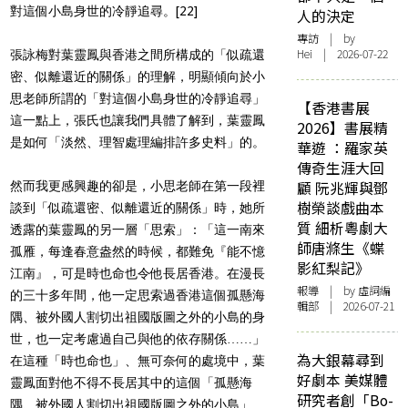
對這個小島身世的冷靜追尋。
[22]
人的決定
專訪
| by
Hei | 2026-07-22
張詠梅對葉靈鳳與香港之間所構成的「似疏還
密、似離還近的關係」的理解，明顯傾向於小
思老師所謂的「對這個小島身世的冷靜追尋」
【香港書展
這一點上，張氏也讓我們具體了解到，葉靈鳳
2026】書展精
是如何「淡然、理智處理編排許多史料」的。
華遊 ：羅家英
傳奇生涯大回
顧 阮兆輝與鄧
然而我更感興趣的卻是，小思老師在第一段裡
樹榮談戲曲本
談到「似疏還密、似離還近的關係」時，她所
質 細析粵劇大
透露的葉靈鳳的另一層「思索」：「這一南來
師唐滌生《蝶
孤雁，每逢春意盎然的時候，都難免『能不憶
影紅梨記》
江南』，可是時也命也令他長居香港。在漫長
報導
| by 虛詞編
的三十多年間，他一定思索過香港這個孤懸海
輯部 | 2026-07-21
隅、被外國人割切出祖國版圖之外的小島的身
世，也一定考慮過自己與他的依存關係……」
為大銀幕尋到
在這種「時也命也」、無可奈何的處境中，葉
好劇本 美媒體
靈鳳面對他不得不長居其中的這個「孤懸海
研究者創「Bo-
隅、被外國人割切出祖國版圖之外的小島」