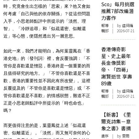
Sco」每月挑選
時，究竟會生出怎樣的「思索」來？他又會如
推薦7部改編潛
何考慮「自己與他的依存關係」？從這些問題
力書作
入手，小思老師點評中所提示的「淡然、理
報導
| by 虛詞編
智」、「冷靜追尋」和「似疏還密、似離還
輯部 | 2026-07-21
近」等心態，便隱然透出另一層意思。
香港傳奇影
如此一來，我們才能明白，為何葉靈鳳在「香
星、史上最年
港史地」的〈發刊詞〉裡，會反覆強調：「不
長金像獎影
管你是喜歡還是憎惡，香港終是一個重要的而
帝、「四哥」
且值得研究的地方。」「不管你喜歡還是不喜
謝賢逝世 享壽
歡，香港的重要性並不因此有所改變」。這裡
89歲
反覆提及的「不管你是喜歡還是憎惡」或「不
報導
| by 虛詞編
管你喜歡還是不喜歡」的情感狀態，難道不正
輯部 | 2026-07-21
正是小思老師點評中所提示的「時也命也」
嗎？
【新書】《里
爾克詩集－意
而更值得注意的是，葉靈鳳從上述「似疏還
象之書》書摘
密、似離還近」，「淡然」而又無可奈何的心
書序
| by 里爾