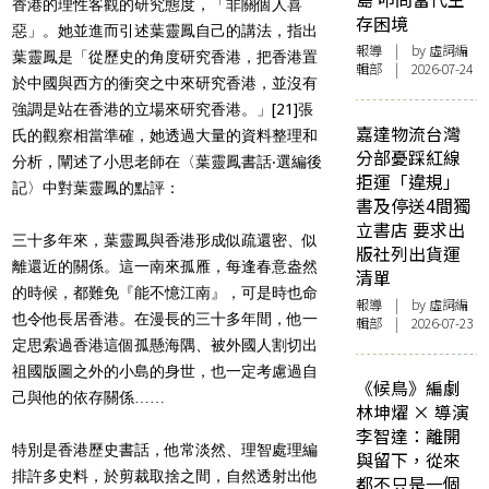
香港的理性客觀的研究態度，「非關個人喜
存困境
惡」。她並進而引述葉靈鳳自己的講法，指出
報導
| by 虛詞編
葉靈鳳是「從歷史的角度研究香港，把香港置
輯部 | 2026-07-24
於中國與西方的衝突之中來研究香港，並沒有
強調是站在香港的立場來研究香港。」
[21]
張
嘉達物流台灣
氏的觀察相當準確，她透過大量的資料整理和
分部憂踩紅線
分析，闡述了小思老師在〈葉靈鳳書話‧選編後
拒運「違規」
記〉中對葉靈鳳的點評：
書及停送4間獨
立書店 要求出
三十多年來，葉靈鳳與香港形成似疏還密、似
版社列出貨運
離還近的關係。這一南來孤雁，每逢春意盎然
清單
的時候，都難免『能不憶江南』，可是時也命
報導
| by 虛詞編
也令他長居香港。在漫長的三十多年間，他一
輯部 | 2026-07-23
定思索過香港這個孤懸海隅、被外國人割切出
祖國版圖之外的小島的身世，也一定考慮過自
《候鳥》編劇
己與他的依存關係……
林坤燿 × 導演
李智達：離開
特別是香港歷史書話，他常淡然、理智處理編
與留下，從來
排許多史料，於剪裁取捨之間，自然透射出他
都不只是一個