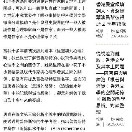
心理學家為何要迴避創造性作家的見地的上述
香港殿堂級填
困惑，可以引出一個更加直截了當的問題：十
詞人、資深綠
九世紀中究竟發生了哪些事情使得科學與文學
葉演員黎彼得
徹底分道揚鑣？是什麼歷史變遷使得一些人被
逝世 享年76歲
認作是心理學家而不是作家，而另一些人被認
報導
| by 虛詞編
輯部 | 2026-08-05
作是作家而不是心理學家？
[4]
當我十多年前初次讀到這本《從靈魂到心理》
從視差到離
時，我已很想了解普魯斯特的小說寫作與現代
散：香港文學
心理學之間的關係了。雖然里德在書中花了不
及其本土問題
少篇幅談及現代作家與心理學發展之間的關
——陳智德與勞
緯洛「根著與
係，卻沒有再提及普魯斯特這個名字。這次閱
流徙：香港文
讀唐睿的論文〈意識的發酵︰《追憶似水年
學的空間記憶
華》中的記憶與城市想像〉，卻意外解答了我
× 離散的哲學
自己十多年來的疑惑。
思辨」對談整
理
唐睿在論文第三節分析小說中的聯想實驗時，
報導
| by 勞緯
便透過對普魯斯特的生平考證，指出普魯斯特
洛 | 2026-08-05
在寫作《追憶似水年華》（À la recherche du