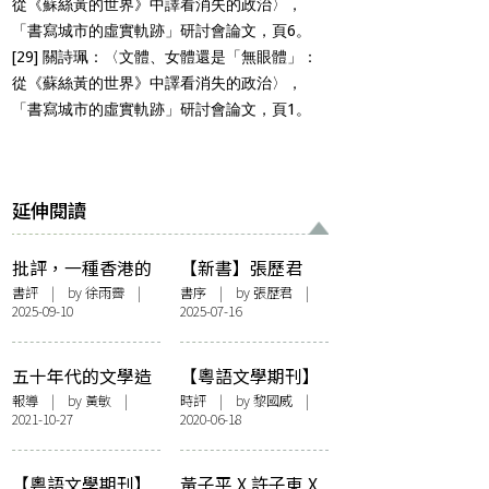
從《蘇絲黃的世界》中譯看消失的政治〉，
「書寫城市的虛實軌跡」研討會論文，頁6。
[29]
關詩珮：〈文體、女體還是「無眼體」：
從《蘇絲黃的世界》中譯看消失的政治〉，
「書寫城市的虛實軌跡」研討會論文，頁1。
延伸閱讀
批評，一種香港的
【新書】張歷君
姿態：讀張歷君
《文學的外邊》後
書評
| by 徐雨霽 |
書序
| by 張歷君 |
2025-09-10
2025-07-16
《文學的外邊》
記——〈香港作為
方法〉
五十年代的文學造
【粵語文學期刊】
象 ：樊善標、陳智
關於《迴響》，我
報導
| by 黃敏 |
時評
| by
黎國威
|
2021-10-27
2020-06-18
德講座記錄
想講……
【粵語文學期刊】
黃子平 X 許子東 X