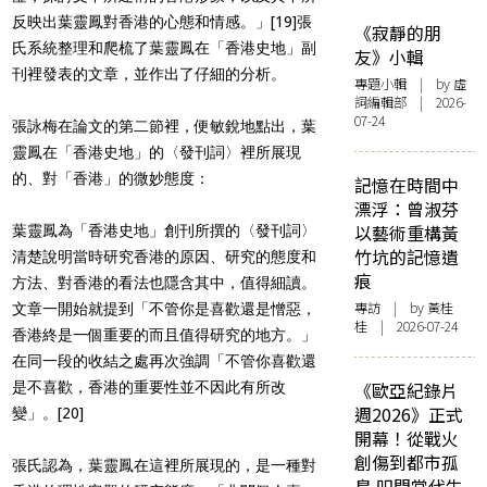
反映出葉靈鳳對香港的心態和情感。」
[19]
張
《寂靜的朋
氏系統整理和爬梳了葉靈鳳在「香港史地」副
友》小輯
刊裡發表的文章，並作出了仔細的分析。
專題小輯
| by 虛
詞編輯部 | 2026-
07-24
張詠梅在論文的第二節裡，便敏銳地點出，葉
靈鳳在「香港史地」的〈發刊詞〉裡所展現
的、對「香港」的微妙態度：
記憶在時間中
漂浮：曾淑芬
以藝術重構黃
葉靈鳳為「香港史地」創刊所撰的〈發刊詞〉
竹坑的記憶遺
清楚說明當時研究香港的原因、研究的態度和
痕
方法、對香港的看法也隱含其中，值得細讀。
專訪
| by 黃桂
文章一開始就提到「不管你是喜歡還是憎惡，
桂 | 2026-07-24
香港終是一個重要的而且值得研究的地方。」
在同一段的收結之處再次強調「不管你喜歡還
是不喜歡，香港的重要性並不因此有所改
《歐亞紀錄片
週2026》正式
變」。
[20]
開幕！從戰火
創傷到都市孤
張氏認為，葉靈鳳在這裡所展現的，是一種對
島 叩問當代生