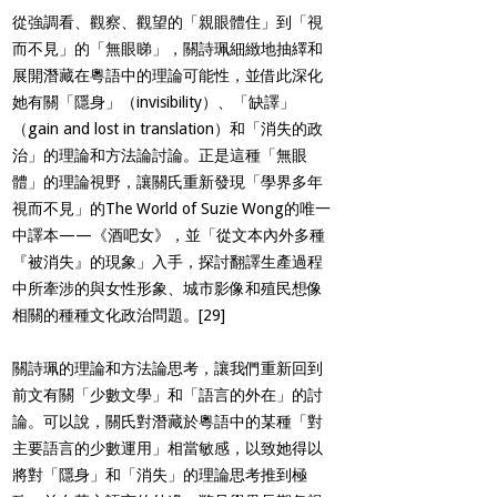
從強調看、觀察、觀望的「親眼體住」到「視
而不見」的「無眼睇」，關詩珮細緻地抽繹和
展開潛藏在粵語中的理論可能性，並借此深化
她有關「隱身」（invisibility）、「缺譯」
（gain and lost in translation）和「消失的政
治」的理論和方法論討論。正是這種「無眼
體」的理論視野，讓關氏重新發現「學界多年
視而不見」的The World of Suzie Wong的唯一
中譯本——《酒吧女》，並「從文本內外多種
『被消失』的現象」入手，探討翻譯生產過程
中所牽涉的與女性形象、城市影像和殖民想像
相關的種種文化政治問題。
[29]
關詩珮的理論和方法論思考，讓我們重新回到
前文有關「少數文學」和「語言的外在」的討
論。可以說，關氏對潛藏於粵語中的某種「對
主要語言的少數運用」相當敏感，以致她得以
將對「隱身」和「消失」的理論思考推到極