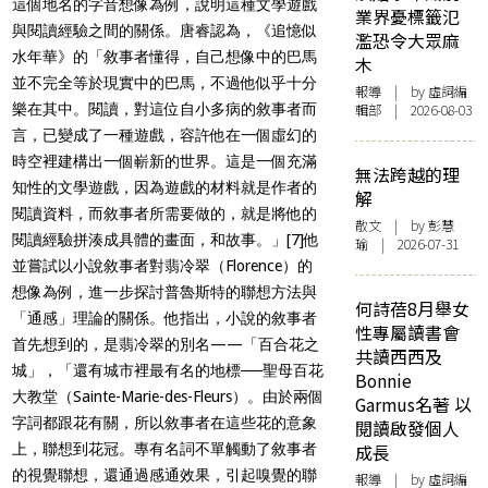
這個地名的字音想像為例，說明這種文學遊戲
業界憂標籤氾
與閱讀經驗之間的關係。唐睿認為，《追憶似
濫恐令大眾麻
水年華》的「敘事者懂得，自己想像中的巴馬
木
並不完全等於現實中的巴馬，不過他似乎十分
報導
| by 虛詞編
樂在其中。閱讀，對這位自小多病的敘事者而
輯部 | 2026-08-03
言，已變成了一種遊戲，容許他在一個虛幻的
時空裡建構出一個嶄新的世界。這是一個充滿
無法跨越的理
知性的文學遊戲，因為遊戲的材料就是作者的
解
閱讀資料，而敘事者所需要做的，就是將他的
散文
| by 彭慧
閱讀經驗拼湊成具體的畫面，和故事。」
[7]
他
瑜 | 2026-07-31
並嘗試以小說敘事者對翡冷翠（Florence）的
想像為例，進一步探討普魯斯特的聯想方法與
何詩蓓8月舉女
「通感」理論的關係。他指出，小說的敘事者
性專屬讀書會
首先想到的，是翡冷翠的別名——「百合花之
共讀西西及
城」，「還有城市裡最有名的地標──聖母百花
Bonnie
大教堂（Sainte-Marie-des-Fleurs）。由於兩個
Garmus名著 以
字詞都跟花有關，所以敘事者在這些花的意象
閱讀啟發個人
上，聯想到花冠。專有名詞不單觸動了敘事者
成長
的視覺聯想，還通過感通效果，引起嗅覺的聯
報導
| by 虛詞編