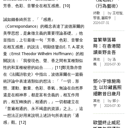
〈行為藝術〉
芳香、色彩、音響全在相互感應。
[10]
詩歌
| by 王培智,
黎喜,潘國亨 |
誠如錢春綺所言，「『感應』
2026-07-31
（Correspondance）的概念表達了波德萊爾的
美學思想，是象徵主義的重要理論基礎。」他
當繁華落幕
並指出，上引最後一句「芳香、色彩、音響全
時：在香港閱
在相互感應」的說法，明顯借鑒自E. T. A.霍夫
讀東野圭吾
曼（Ernst Theodor Wilhelm Hoffmann）的相
其他
| by
洛
關說法：「我發現色、聲、香之間有某種類似
楓
| 2026-07-30
性的和某種秘密的結合……」
[11]
鄭克魯亦曾
在《法國詩歌史》中指出，波德萊爾在一篇藝
鄧小宇憶施南
術評論中表達過類似的想法：「『一切，形
生 以珍藏舊照
態、運動、數量、色彩、香氣，無論在自然界
細數昔日歲月
還是在精神界，都是富有含義的，相互作用
其他
| by 鄧小
的，相互轉換的，相通的，』一切都建立在
宇 | 2026-07-30
『普遍相通的、永不竭盡的資源』之上。」這
一想法正好用來說明上述詩句所表達的「通
歐盟終止威尼
感」觀。
[12]