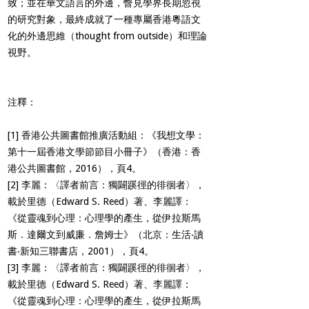
致；並在華文語言的外邊，瞥見學界長期忽視
的研究對象，最終成就了一種專屬香港粵語文
化的外邊思維（thought from outside）和理論
視野。
注釋：
[1]
香港公共圖書館推廣活動組：《我想文學：
第十一屆香港文學節節目小冊子》（香港：香
港公共圖書館，2016），頁4。
[2]
李麗：〈譯者前言：獨闢蹊徑的徘徊者〉，
載於里德（Edward S. Reed）著、李麗譯：
《從靈魂到心理：心理學的產生，從伊拉斯馬
斯．達爾文到威廉．詹姆士》（北京：生活‧讀
書‧新知三聯書店，2001），頁4。
[3]
李麗：〈譯者前言：獨闢蹊徑的徘徊者〉，
載於里德（Edward S. Reed）著、李麗譯：
《從靈魂到心理：心理學的產生，從伊拉斯馬