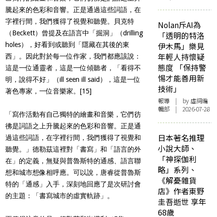
騰起來的色彩和音響。正是通過這些詞語，在
字裡行間，我們獲得了視覺和聽覺。貝克特
Nolan斥AI為
（Beckett）曾提及在語言中「掘洞」（drilling
「透明的特洛
holes），好看到或聽到「隱藏在其後的東
伊木馬」樂見
年輕人持懷疑
西」。因此對於每一位作家，我們都應該說：
態度 「保持警
這是一位通靈者，這是一位傾聽者，「看得不
惕才能善用新
明，說得不好」（ill seen ill said），這是一位
技術」
著色專家，一位音樂家。
[15]
報導
| by 虛詞編
輯部 | 2026-07-28
「寫作活動有自己獨特的繪畫和音樂，它們彷
彿是詞語之上升騰起來的色彩和音響。正是通
日本著名推理
過這些詞語，在字裡行間，我們獲得了視覺和
小說大師、
聽覺。」德勒茲這裡對「書寫」和「語言的外
「神探伽利
在」的定義，無疑與普魯斯特的通感、語言聯
略」系列、
想和城市想像相呼應。可以說，唐睿從普魯斯
《解憂雜貨
特的「通感」入手，深刻地回應了是次研討會
店》作者東野
的主題：「書寫城市的虛實軌跡」。
圭吾逝世 享年
68歲