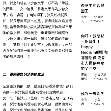
討。我之前曾在〈少數文學，或不為「承認」
後巷中的智慧
的鬥爭〉一文中論及「香港文學作為少數文
國王
學」這一議題，
[18]
這裡不打算贅述相關觀
小說
| by 鄧皓
點。我只想簡單指出的是，唐睿縱然在這篇專
天 | 2026-07-24
門討論普魯斯特小說的語言聯想實驗和城市想
像的論文裡，卻也無意中重新返回和觸碰到
你好，我想點
「少數文學」這一母題，難道我們真的不能
一份藝術！
說：「某種『對主要語言的少數運用』，已然
Happy
內在於我們這一輩後九七香港文學作者和評論
Medium顛覆咖
者的無意識裡」？
啡廳想像 為都
市人提供療癒
的第三空間
二、視差視野與消失的政治
報導
| by 虛詞編
輯部 | 2026-07-24
至於張詠梅的〈以〈星島日報‧香港史地〉副刊
為例──探討葉靈鳳書寫香港的虛實軌跡〉一
預謀一場消失
文，則「嘗試以〈星島日報‧香港史地〉副刊為
小說
| by 季
明 | 2026-07-24
例，探討他書寫香港的實在軌跡，從而由實到
虛，探討文中所建構的香港形象，以及其中所