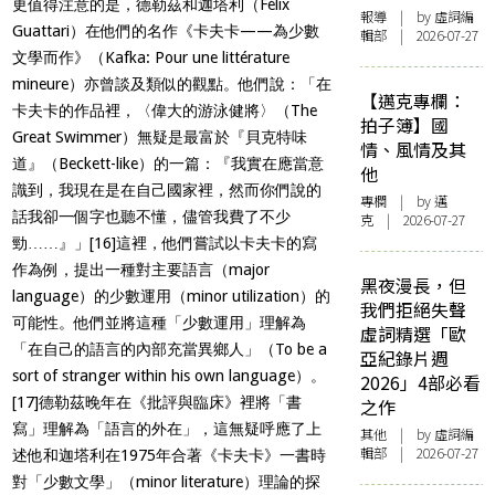
更值得注意的是，德勒茲和迦塔利（Félix
報導
| by 虛詞編
Guattari）在他們的名作《卡夫卡——為少數
輯部 | 2026-07-27
文學而作》（Kafka: Pour une littérature
mineure）亦曾談及類似的觀點。他們說：「在
【邁克專欄：
卡夫卡的作品裡，〈偉大的游泳健將〉（The
拍子簿】國
Great Swimmer）無疑是最富於『貝克特味
情、風情及其
道』（Beckett-like）的一篇：『我實在應當意
他
識到，我現在是在自己國家裡，然而你們說的
專欄
| by
邁
話我卻一個字也聽不懂，儘管我費了不少
克
| 2026-07-27
勁……』」
[16]
這裡，他們嘗試以卡夫卡的寫
作為例，提出一種對主要語言（major
黑夜漫長，但
language）的少數運用（minor utilization）的
我們拒絕失聲
可能性。他們並將這種「少數運用」理解為
虛詞精選「歐
「在自己的語言的內部充當異鄉人」（To be a
亞紀錄片週
sort of stranger within his own language）。
2026」4部必看
[17]
德勒茲晚年在《批評與臨床》裡將「書
之作
寫」理解為「語言的外在」，這無疑呼應了上
其他
| by 虛詞編
輯部 | 2026-07-27
述他和迦塔利在1975年合著《卡夫卡》一書時
對「少數文學」（minor literature）理論的探