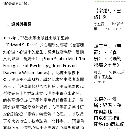
斯特研究談起。
【字遊行·巴
黎】熱
字遊行
| by 郭芊
一、通感與書寫
葉 | 2026-08-07
1997年，耶魯大學出版社出版了里德
（Edward S. Reed）的心理學史專著《從靈魂
詩三首：〈春
雨〉、〈春
到心理：心理學的產生，從伊拉斯馬斯．達爾
後〉、〈隔靴
文到威廉．詹姆士》（From Soul to Mind: The
搔癢之七年〉
Emergence of Psychology, from Erasmus
詩歌
| by 飲江,莫
Darwin to William James）。此書出版後不
凱傑,王兆基 |
久，里德便不幸身故。誠如此書的中譯者李麗
2026-08-07
所言，「與傳統觀點恰恰相反，里德認為現代
哲學是在十九世紀末從心理學中獨立出來的。
安德魯·懷
他甚至還提出心理學的產生過程實際上是一個
斯：觀看、秩
研究範圍不斷變窄的過程，心理學正是將其研
序與靜謐 ——
究的對象從『靈魂』轉變為『心理』，才取得
東京都美術館
了今天的地位，被承認為一門科學。」
[2]
更為
開館100周年紀
有趣的是，這部心理學史專著在心理學權威的