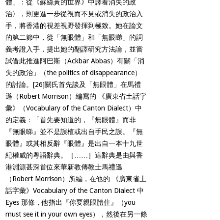
體」：從《蘇絲黃的世界》中譯看消失的政
治〉，則更進一步從視而不見或消失的政治入
手，將香港的視差視野發揮到極致。她在論文
的第二節中，從「無眼體」和「無眼睇」的詞
義考證入手，提出她的翻譯研究方法論，並嘗
試借此推進阿巴斯（Ackbar Abbas）有關「消
失的政治」（the politics of disappearance）
的討論。
[26]
關氏首先談及「無眼體」在馬禮
遜（Robert Morrison）編寫的 《廣東省土話字
彙》（Vocabulary of the Canton Dialect）中
的定義：「首先要知道的，『無眼體』而非
『無眼睇』並不是誤植或出自手民之誤。『無
眼體』或其相反辭『眼體』是出自一本十九世
紀權威的粵語辭典。［……］這辭典是由與香
港淵源甚深首位來華新教傳教士馬禮遜
（Robert Morrison）所編，在他的 《廣東省土
話字彙》Vocabulary of the Canton Dialect 中
Eyes 那條，他指出『你要親眼體住』（you
must see it in your own eyes），然後在另一條