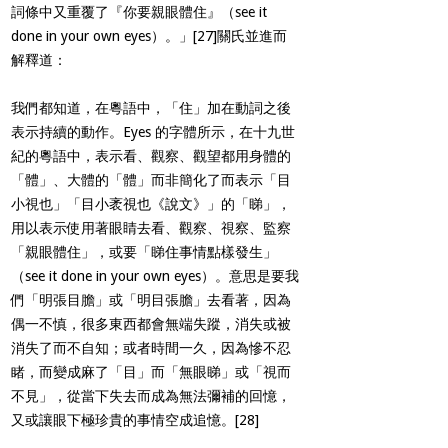
詞條中又重覆了『你要親眼體住』（see it
done in your own eyes）。」
[27]
關氏並進而
解釋道：
我們都知道，在粵語中，「住」加在動詞之後
表示持續的動作。Eyes 的字體所示，在十九世
紀的粵語中，表示看、觀察、觀望都用身體的
「體」、大體的「體」而非簡化了而表示「目
小視也」「目小袤視也《說文》」的「睇」，
用以表示使用著眼睛去看、觀察、視察、監察
「親眼體住」，或要「睇住事情點樣發生」
（see it done in your own eyes）。意思是要我
們「明張目膽」或「明目張膽」去看著，因為
偶一不慎，很多東西都會無端失蹤，消失或被
消失了而不自知；或者時間一久，因為慘不忍
睹，而變成麻了「目」而「無眼睇」或「視而
不見」，從當下失去而成為無法彌補的回憶，
又或讓眼下極珍貴的事情空成追憶。
[28]