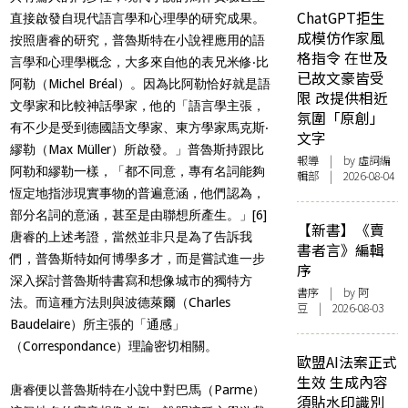
ChatGPT拒生
直接啟發自現代語言學和心理學的研究成果。
成模仿作家風
按照唐睿的研究，普魯斯特在小說裡應用的語
格指令 在世及
言學和心理學概念，大多來自他的表兄米修‧比
已故文豪皆受
阿勒（Michel Bréal）。因為比阿勒恰好就是語
限 改提供相近
文學家和比較神話學家，他的「語言學主張，
氛圍「原創」
有不少是受到德國語文學家、東方學家馬克斯‧
文字
繆勒（Max Müller）所啟發。」普魯斯持跟比
報導
| by 虛詞編
阿勒和繆勒一樣，「都不同意，專有名詞能夠
輯部 | 2026-08-04
恆定地指涉現實事物的普遍意涵，他們認為，
部分名詞的意涵，甚至是由聯想所產生。」
[6]
【新書】《賣
唐睿的上述考證，當然並非只是為了告訴我
書者言》編輯
們，普魯斯特如何博學多才，而是嘗試進一步
序
深入探討普魯斯特書寫和想像城市的獨特方
書序
| by 阿
法。而這種方法則與波德萊爾（Charles
豆 | 2026-08-03
Baudelaire）所主張的「通感」
（Correspondance）理論密切相關。
歐盟AI法案正式
生效 生成內容
唐睿便以普魯斯特在小說中對巴馬（Parme）
須貼水印識別