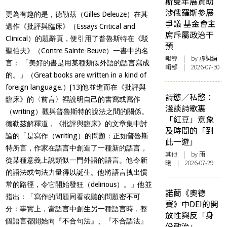
斯雙年展資助
涉俄羅斯參展
更為有趣的是，德勒茲（Gilles Deleuze）在其
爭議 基金會主
遺作《批評與臨床》（Essays Critical and
席斥屬政治干
Clinical）的題辭頁，便引用了普魯斯特在《駁
預
聖伯夫》（Contre Sainte-Beuve）一書中的名
報導
| by 虛詞編
言： 「美好的書是用某種類似外語的語言寫成
輯部 | 2026-07-30
的。」（Great books are written in a kind of
foreign language.）
[13]
他並進而在《批評與
詩慾／私慾：
臨床》的〈前言〉裡說明自己的書寫或寫作
淺談詩歌裏
（writing）觀與普魯斯特的說法之間的關係。
「紅豆」意象
德勒茲解釋道，《批評與臨床》的文章集中討
及時間的「到
論的「是寫作（writing）的問題：正如普魯斯
此一遊」
特所言，作家在語言中創造了一種新的語言，
其他
| by 雨
從某種意義上說類似一門外語的語言。他令新
曦 | 2026-07-29
的語法或句法力量得以誕生。他將語言拽出慣
常的路徑，令它開始發狂（delirious）。」他並
諾蘭《奧德
指出：「寫作的問題同看或聽的問題密不可
賽》中DEI的開
分：事實上，當語言中創生另一種語言時，整
放性與反「身
個語言都開始向『不合句法』、『不合語法』
份政治」