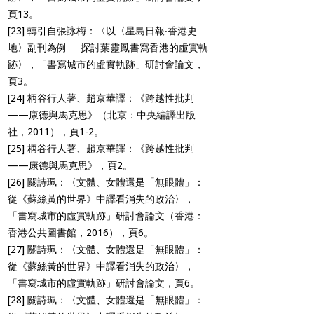
頁13。
[23]
轉引自張詠梅：〈以〈星島日報‧香港史
地〉副刊為例──探討葉靈鳳書寫香港的虛實軌
跡〉，「書寫城市的虛實軌跡」研討會論文，
頁3。
[24]
柄谷行人著、趙京華譯：《跨越性批判
——康德與馬克思》（北京：中央編譯出版
社，2011），頁1-2。
[25]
柄谷行人著、趙京華譯：《跨越性批判
——康德與馬克思》，頁2。
[26]
關詩珮：〈文體、女體還是「無眼體」：
從《蘇絲黃的世界》中譯看消失的政治〉，
「書寫城市的虛實軌跡」研討會論文（香港：
香港公共圖書館，2016），頁6。
[27]
關詩珮：〈文體、女體還是「無眼體」：
從《蘇絲黃的世界》中譯看消失的政治〉，
「書寫城市的虛實軌跡」研討會論文，頁6。
[28]
關詩珮：〈文體、女體還是「無眼體」：