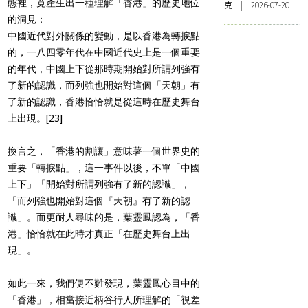
態裡，竟產生出一種理解「香港」的歷史地位
克 | 2026-07-20
的洞見：
中國近代對外關係的變動，是以香港為轉捩點
的，一八四零年代在中國近代史上是一個重要
的年代，中國上下從那時期開始對所謂列強有
了新的認識，而列強也開始對這個「天朝」有
了新的認識，香港恰恰就是從這時在歷史舞台
上出現。
[23]
換言之，「香港的割讓」意味著一個世界史的
重要「轉捩點」，這一事件以後，不單「中國
上下」「開始對所謂列強有了新的認識」，
「而列強也開始對這個『天朝』有了新的認
識」。而更耐人尋味的是，葉靈鳳認為，「香
港」恰恰就在此時才真正「在歷史舞台上出
現」。
如此一來，我們便不難發現，葉靈鳳心目中的
「香港」，相當接近柄谷行人所理解的「視差