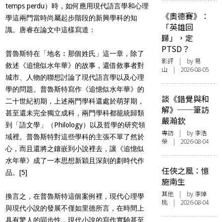
temps perdu）時，如何應用現代語言學和心理
《奧德賽》：
學這兩門當時尚屬起步階段的新興學科的知
「英雄回
識。唐睿在論文中這樣寫道：
歸」，定
PTSD？
普魯斯特在「地名︰那個姓氏」這一章，除了
影評
| by 易
敘述《追憶似水年華》的故事，還借敘事者對
山 | 2026-08-05
城市、人物的聯想討論了現代語言學以及心理
學的問題。普魯斯特寫作《追憶似水年華》的
談《錯覺與和
二十世紀初期，上述兩門學科還處於萌芽期，
解》──筆訪
甚至還未完全獨立成科，兩門學科都籠統歸類
嚴瀚欽
到「語文學」（Philology）以及哲學的研究領
專訪
| by 李浩
域裡。普魯斯特對這些學科的主張不單了然於
榮 | 2026-08-04
心，而且還將之鑲嵌到小說裡去，讓《追憶似
水年華》成了一本思想新穎且深刻的劃時代作
任俠之風：憶
品。
[5]
施南生
其他
| by 李焯
換言之，在普魯斯特這個案例裡，現代心理學
桃 | 2026-08-04
與現代小說的發展不僅如里德所言，在時間上
具有驚人的同步性，現代小說的寫作實驗甚至