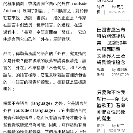
的極限傾斜，或者說同它自己的外在（outside
時評
| by
周丹
/ dehors）展開了對話。」
[14]
換言之，對於德
楓
| 2026-07-29
勒茲來說，所謂「書寫」，指的正正是「作家
在語言中創造另一種新語言」的過程。在這一
田園書屋宣布
過程中，「書寫」令語言開始「發狂」，它迫
租約期滿後結
使語言同它自己的「外在」展開對話。
業 「感謝50年
來風雨同路」
然而，德勒茲所謂的語言的「外在」究竟指的
文藝界人士及
又是什麼？他在後續的段落裡講得很清楚，語
網民惋惜追念
言的「外在」不單指涉「不合句法」和「不合
報導
| by 虛詞編
輯部 | 2026-07-29
語法」的語言極限，它還意味著語言裡所包含
的「非語言的視覺和聽覺」。德勒茲是這樣說
明的：
只要你不怕我
就行——從《大
極限不在語言（language）之外，它是語言的
盜歌王》看邱
外在（outside of language）：它由非語言的
剛健女性形象
的誕生
視覺和聽覺構成，然而只有語言本身才能令這
些視覺或聽覺成為可能。因此，寫作活動有自
影評
| by 柯宇
涵 | 2026-07-28
己獨特的繪畫和音樂，它們彷彿是詞語之上升