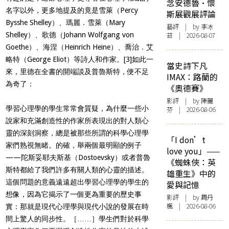
念安德魯·懷
名字以外，更多地提及的竟是雪萊（Percy
斯展觀展評論
Bysshe Shelley）、瑪麗．雪萊（Mary
藝評
| by 李冰
Shelley）、歌德（Johann Wolfgang von
苔 | 2026-08-07
Goethe）、海涅（Heinrich Heine）、喬治．艾
略特（George Eliot）等詩人和作家。
[3]
如此一
當史詩下凡
來，里德在全書的開端談及普魯斯特，便不足
IMAX：路蘭的
為奇了：
《奧德賽》
影評
| by 陳麗
學習心理學的學生常常會質疑，為什麼一些小
芬 | 2026-08-06
說家和充滿創造性的作家所表現出的對人類心
靈的深刻洞察，總是被那些所謂的科學心理學
「I don’t
家們熟視無睹。的確，舉兩個最明顯的例子
love you」——
——陀斯妥耶夫斯基（Dostoevsky）或者普魯
《蜘蛛俠：英
斯特都給了我們許多有關人類的心靈的描述。
雄重生》中的
這個問題的意義遠遠超出學習心理學的學生的
愛與記憶
想像，因為它揭示了一個更為重要的歷史事
影評
| by
周丹
楓
| 2026-08-06
實：那就是現代心理學與現代小說的發展在時
間上驚人的同步性。［……］學生們對於科學