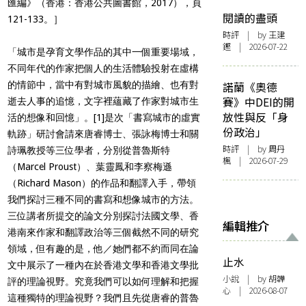
匯編》（香港：香港公共圖書館，2017），頁
閱讀的盡頭
121-133。］
時評
| by 王建
鏗 | 2026-07-22
「城市是孕育文學作品的其中一個重要場域，
不同年代的作家把個人的生活體驗投射在虛構
的情節中，當中有對城市風貌的描繪、也有對
諾蘭《奧德
賽》中DEI的開
逝去人事的追憶，文字裡蘊藏了作家對城市生
放性與反「身
活的想像和回憶」。
[1]
是次「書寫城市的虛實
份政治」
軌跡」研討會請來唐睿博士、張詠梅博士和關
時評
| by
周丹
詩珮教授等三位學者，分別從普魯斯特
楓
| 2026-07-29
（Marcel Proust）、葉靈鳳和李察梅遜
（Richard Mason）的作品和翻譯入手，帶領
我們探討三種不同的書寫和想像城市的方法。
三位講者所提交的論文分別探討法國文學、香
編輯推介
港南來作家和翻譯政治等三個截然不同的研究
領域，但有趣的是，他／她們都不約而同在論
止水
文中展示了一種內在於香港文學和香港文學批
小說
| by 胡韡
評的理論視野。究竟我們可以如何理解和把握
心 | 2026-08-07
這種獨特的理論視野？我們且先從唐睿的普魯