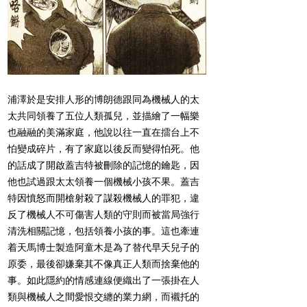
浦澤於是安排人形的博朗德跟同為機械人的太
太共同領養了五位人類孤兒，並描繪了一幅樂
也融融的美滿家庭，他說以往一直在擂台上不
怕變成碎片，有了家庭以後反而變得怕死。他
的話成了開啟蓋吉特被刪除的記憶的鑰匙，因
他也試過跟太太領養一個機械小孩不果。蓋吉
特因憤怒而開槍射殺了謀殺機械人的罪犯，違
反了機械人不可傷害人類的守則而被當局強行
清洗相關記憶，包括領養小孩的事。這也牽連
着天馬博士製造阿童木是為了替代早夭兒子的
原委，最後卻嫌棄其不像真正人類而捨棄他的
事。如此隱約的情感連線便織出了一張掛在人
類與機械人之間愛恨交纏的業力網，而襯托的