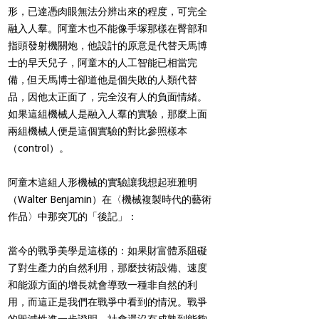
形，已達憑肉眼無法分辨出來的程度，可完全
融入人羣。阿童木也不能像手塚那樣在臀部和
指頭發射機關炮，他設計的原意是代替天馬博
士的早夭兒子，阿童木的人工智能已相當完
備，但天馬博士卻道他是個失敗的人類代替
品，因他太正面了，完全沒有人的負面情緒。
如果這組機械人是融入人羣的實驗，那麼上面
兩組機械人便是這個實驗的對比參照樣本
（
control
）。
阿童木這組人形機械的實驗讓我想起班雅明
（
Walter Benjamin
）在〈機械複製時代的藝術
作品〉中那突兀的「後記」：
當今的戰爭美學是這樣的：如果財富體系阻礙
了對生產力的自然利用，那麼技術設備、速度
和能源方面的增長就會導致一種非自然的利
用，而這正是我們在戰爭中看到的情況。戰爭