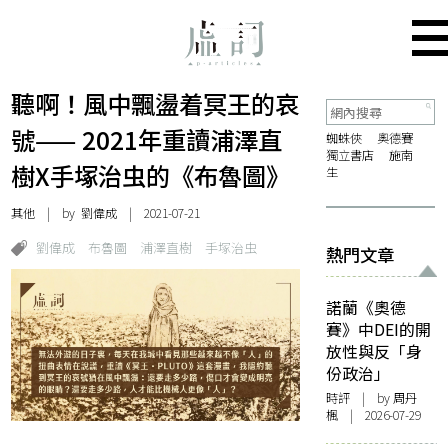
聽啊！風中飄盪着冥王的哀
號—— 2021年重讀浦澤直
蜘蛛俠
奧德賽
獨立書店
施南
樹X手塚治虫的《布魯圖》
生
其他
| by
劉偉成
| 2021-07-21
劉偉成
布魯圖
浦澤直樹
手塚治虫
熱門文章
諾蘭《奧德
賽》中DEI的開
放性與反「身
份政治」
時評
| by
周丹
楓
| 2026-07-29