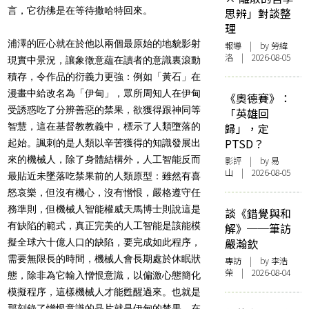
言，它彷彿是在等待撒哈特回來。
思辨」對談整
理
浦澤的匠心就在於他以兩個最原始的地貌影射
報導
| by 勞緯
洛 | 2026-08-05
現實中景況，讓象徵意藴在讀者的意識裏滾動
積存，令作品的衍義力更強：例如「黃石」在
漫畫中給改名為「伊甸」，眾所周知人在伊甸
《奧德賽》：
受誘惑吃了分辨善惡的禁果，欲獲得跟神同等
「英雄回
智慧，這在基督教教義中，標示了人類墮落的
歸」，定
PTSD？
起始。諷刺的是人類以辛苦獲得的知識發展出
來的機械人，除了身體結構外，人工智能反而
影評
| by 易
山 | 2026-08-05
最貼近未墜落吃禁果前的人類原型：雖然有喜
怒哀樂，但沒有機心，沒有憎恨，嚴格遵守任
務準則，但機械人智能權威天馬博士則說這是
談《錯覺與和
有缺陷的範式，真正完美的人工智能是該能模
解》──筆訪
嚴瀚欽
擬全球六十億人口的缺陷，要完成如此程序，
需要無限長的時間，機械人會長期處於休眠狀
專訪
| by 李浩
榮 | 2026-08-04
態，除非為它輸入憎恨意識，以偏激心態簡化
模擬程序，這樣機械人才能甦醒過來。也就是
那刻錄了憎恨意識的晶片就是伊甸的禁果。在