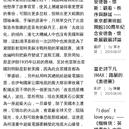
安德魯·懷
他墊厚了故事背景，使其上層建築得着更豐富
斯：觀看、秩
序與靜謐 ——
的養份，可開出更多岔枝，投映出更大範圍的
東京都美術館
隱喻傘蔭。手塚的原著中，只簡單交代了出資
開館100周年紀
製造布魯圖的是富有的蘇丹王，頗有「去政治
念安德魯·懷
化」的傾向，連七大機械人中也沒有美國和蘇
斯展觀展評論
聯，這點浦澤直樹在一次訪問中也推測是為了
藝評
| by 李冰
避開影射當時美蘇冷戰時期的軍備競賽。浦澤
苔 | 2026-08-07
改編時則把蘇丹變成了波斯王國。眾所周知，
那是伊朗
1935
年以前的舊稱。至於色雷斯合眾
當史詩下凡
國則明顯是影射美國，因為此合眾國首都為
IMAX：路蘭的
「華盛頓」，另外結局時其總統給超級電腦出
《奧德賽》
賣，在伊甸國家公園地底的龐大熔岩庫收藏了
影評
| by 陳麗
配備反質子彈的另一個更強力的「改造惑星機
芬 | 2026-08-06
械人」波拉。眾所周知，現在美國黃石公園實
為一座超級火山，一旦爆發，除了美國本土遭
「I don’t
殃，它噴出的火山灰，會遮蔽全球天空，阻隔
love you」——
陽光，全人類可能會像恐龍那樣滅絕。這便是
《蜘蛛俠：英
為何漫畫中超級電腦要觸發此地底火山爆發，