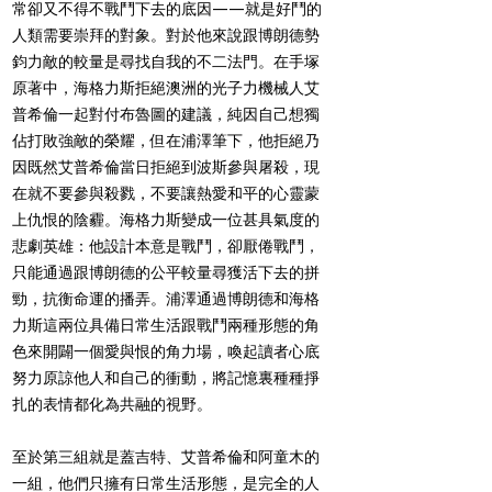
常卻又不得不戰鬥下去的底因——就是好鬥的
人類需要崇拜的對象。對於他來說跟博朗德勢
鈞力敵的較量是尋找自我的不二法門。在手塚
原著中，海格力斯拒絕澳洲的光子力機械人艾
普希倫一起對付布魯圖的建議，純因自己想獨
佔打敗強敵的榮耀，但在浦澤筆下，他拒絕乃
因既然艾普希倫當日拒絕到波斯參與屠殺，現
在就不要參與殺戮，不要讓熱愛和平的心靈蒙
上仇恨的陰霾。海格力斯變成一位甚具氣度的
悲劇英雄：他設計本意是戰鬥，卻厭倦戰鬥，
只能通過跟博朗德的公平較量尋獲活下去的拼
勁，抗衡命運的播弄。浦澤通過博朗德和海格
力斯這兩位具備日常生活跟戰鬥兩種形態的角
色來開闢一個愛與恨的角力場，喚起讀者心底
努力原諒他人和自己的衝動，將記憶裏種種掙
扎的表情都化為共融的視野。
至於第三組就是蓋吉特、艾普希倫和阿童木的
一組，他們只擁有日常生活形態，是完全的人