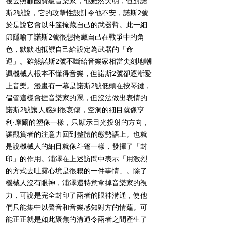
後去照顧國寶級音樂家，他雖然失明，但對諾
斯
2
號說，它的攻擊性設計令他不安，諾斯
2號
於是說它會以斗篷掩藏自己的武器臂。此一細
節隱喻了諾斯2號很想掩藏自己在戰爭中的角
色，默默地抵禦自己給設定為武器的「命
運」。雖然諾斯2號不斷給音樂家相當尖刻地嘲
諷機械人根本不懂得音樂，但諾斯2號卻逐漸愛
上音樂。漫畫有一幕是諾斯2號低頭在按琴鍵，
儘管這樣會捱音樂家的罵，但沒法做出表情的
諾斯2號讓人
感到很哀傷，空洞的細目就像亨
利‧摩爾的塑像一樣，只顯示目光投射的方向，
讓觀賞者的注意力回到整體的態勢語上。也就
是說機械人的細目就像斗篷一樣，發揮了「封
印」的作用。浦澤在上述訪問中表示「用激烈
的方式去吐露心境是很糗的一件事情」。除了
機械人沒有眼神，浦澤還特意拿掉音樂家的視
力，可說是完全封印了兩者的眼神溝通，使他
們只能集中以聲音和音樂感知對方的情藴。可
能正正就是如此聚焦的溝通令兩者之間產生了