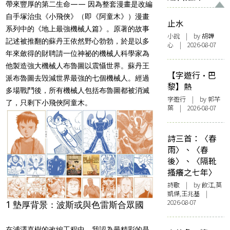
帶來豐厚的第二生命—— 因為整套漫畫是改編
自手塚治虫《小飛俠》（即《阿童木》）漫畫
止水
系列中的《地上最強機械人篇》。原著的故事
小說
| by 胡韡
記述被推翻的蘇丹王依然野心勃勃，於是以多
心 | 2026-08-07
年來斂得的財聘請一位神祕的機械人科學家為
他製造強大機械人布魯圖以震懾世界。蘇丹王
【字遊行·巴
派布魯圖去毁減世界最強的七個機械人。經過
黎】熱
多場戰鬥後，所有機械人包括布魯圖都被消滅
字遊行
| by 郭芊
了，只剩下小飛俠阿童木。
葉 | 2026-08-07
詩三首：〈春
雨〉、〈春
後〉、〈隔靴
搔癢之七年〉
詩歌
| by 飲江,莫
凱傑,王兆基 |
2026-08-07
1 墊厚背景：波斯或與色雷斯合眾國
在浦澤直樹的改編工程中，我認為最精彩的是