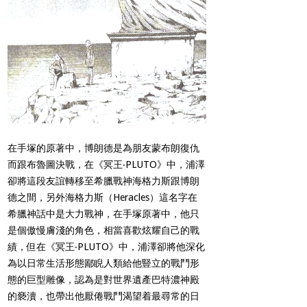
在手塚的原著中，博朗德是為朋友蒙布朗復仇
而跟布魯圖決戰，在《冥王‧
PLUTO
》中，浦澤
卻將這段友誼轉移至希臘戰神海格力斯跟博朗
德之間，另外海格力斯（
Heracles
）這名字在
希臘神話中是大力戰神，在手塚原著中，他只
是個傲慢膚淺的角色，相當喜歡炫耀自己的戰
績，但在《冥王‧
PLUTO
》中，浦澤卻將他深化
為以日常生活形態鄙睨人類給他豎立的戰鬥形
態的巨型雕像，認為是對世界遺產巴特濃神殿
的褻瀆，也帶出他厭倦戰鬥渴望着最尋常的日