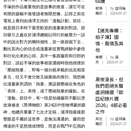
68歲
手塚的作品最重視的是故事的推進，讓它可在
報導
| by 虛詞編
輯部 | 2026-07-27
有限的篇幅中激發讀者無限想像。記得之前在
電視上看到由浦澤主持的「漫勉計劃」節目，
就是跟日本時下最受歡迎的漫畫家的對談。節
【邁克專欄：
目吸引之處在於浦澤總能以同行的敏覺力一語
拍子簿】國
中的說出對方的獨特個性，並一路探掘下去，
情、風情及其
翻出其內心的信念或漫畫家從實戰經驗中參悟
他
和衍化出來的心得。其中一集跟藤田和日郎的
專欄
| by
邁
克
| 2026-07-27
對話，談起手塚的故事相當濃縮時指他很擅於
「壓縮熱量」，即每一個分鏡承載的信息相當
多元，但又不會分散主線脈絡的推衍。我想兩
黑夜漫長，但
位漫畫家所謂的「熱量」應該都壓縮在角色的
我們拒絕失聲
「表情」上。表情，成了壓縮熱量的爆點。在
虛詞精選「歐
亞紀錄片週
「漫勉」節目中，有一段是拍攝藤田不斷以塗
2026」4部必看
改液修改《黑博物館》
第24話中怪物博蒙的眼
之作
神
，他總共重畫了七次才定稿，浦澤指最後那
其他
| by 虛詞編
雙眼是不屬於這世界，是無法溝通的。藤田想
輯部 | 2026-07-27
傳達的不是怒憤或憎恨，而是在戰鬥中忘我的