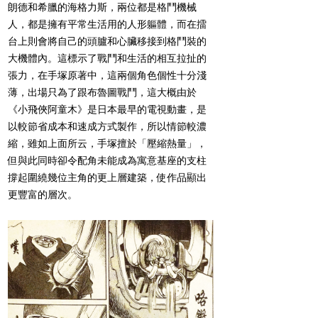
朗德和希臘的海格力斯，兩位都是格鬥機械
人，都是擁有平常生活用的人形軀體，而在擂
台上則會將自己的頭臚和心臟移接到格鬥裝的
大機體內。這標示了戰鬥和生活的相互拉扯的
張力，在手塚原著中，這兩個角色個性十分淺
薄，出場只為了跟布魯圖戰鬥，這大概由於
《小飛俠阿童木》是日本最早的電視動畫，是
以較節省成本和速成方式製作，所以情節較濃
縮，雖如上面所云，手塚擅於「壓縮熱量」，
但與此同時卻令配角未能成為寓意基座的支柱
撐起圍繞幾位主角的更上層建築，使作品顯出
更豐富的層次。