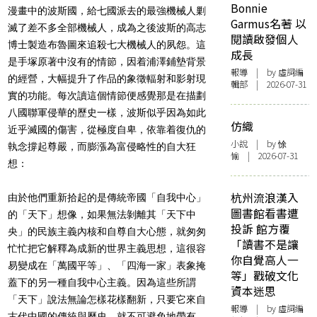
Bonnie
漫畫中的波斯國，給七國派去的最強機械人剿
Garmus名著 以
滅了差不多全部機械人，成為之後波斯的高志
閱讀啟發個人
博士製造布魯圖來追殺七大機械人的夙怨。這
成長
是手塚原著中沒有的情節，因着浦澤鋪墊背景
報導
| by 虛詞編
的經營，大幅提升了作品的象徵輻射和影射現
輯部 | 2026-07-31
實的功能。每次讀這個情節便感覺那是在描劃
八國聯軍侵華的歷史一樣，波斯似乎因為如此
仿織
近乎滅國的傷害，從極度自卑，依靠着復仇的
小說
| by 悇
執念撐起尊嚴，而膨漲為富侵略性的自大狂
愉 | 2026-07-31
想：
杭州流浪漢入
由於他們重新拾起的是傳統帝國「自我中心」
圖書館看書遭
的「天下」想像，如果無法剝離其「天下中
投訴 館方覆
央」的民族主義內核和自尊自大心態，就匆匆
「讀書不是讓
忙忙把它解釋為成新的世界主義思想，這很容
你自覺高人一
易變成在「萬國平等」、「四海一家」表象掩
等」戳破文化
蓋下的另一種自我中心主義。因為這些所謂
資本迷思
「天下」說法無論怎樣花樣翻新，只要它來自
報導
| by 虛詞編
古代中國的傳統與歷史，就不可避免地帶有