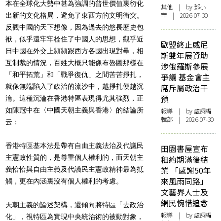
本在全球化大勢中甚為強調的普世價值裏衍化
其他
| by 鄧小
宇 | 2026-07-30
出新的文化格局，避免了東西方的文明衝突。
反觀中國的天下想像，因為過去的悠長歷史包
袱，似乎還牢牢栓住了中國人的思想，觀乎近
歐盟終止威尼
日中國在外交上頻頻跟西方各國出現對壘，相
斯雙年展資助
互制裁的情況，百姓大概只能像布魯圖那樣在
涉俄羅斯參展
「和平拓荒」和「戰爭復仇」之間苦苦掙扎，
爭議 基金會主
就像無端陷入了政治的流沙中，越掙扎便越沉
席斥屬政治干
預
淪。這種沉淪在香港特區表現得尤其強烈，正
如陳冠中在〈中國天朝主義與香港〉的結論所
報導
| by 虛詞編
輯部 | 2026-07-30
云：
香港特區基本法是帶有自由主義法治及代議民
田園書屋宣布
主憲政性質的，是尊重個人權利的，而天朝主
租約期滿後結
業 「感謝50年
義恰恰與自由主義及代議民主憲政精神最為抵
來風雨同路」
觸，更在內涵裏沒有個人權利的考慮。
文藝界人士及
網民惋惜追念
天朝主義的論述架構，還傾向將特區「去政治
報導
| by 虛詞編
化」，視特區為實現中央統治術的被動對象，