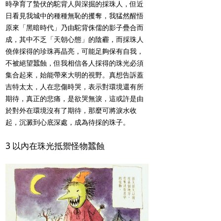
時孕育了蟄伏的駝背人與深掘的採珠人，但近
日看見我城中的種種無恥的攫奪，我猛然醒悟
原來「黑暗時代」乃由駝背侏儒的影子疊合而
成，其中不乏「天朝心態」的陰霾，而採珠人
僥倖採得的珍珠再晶亮，可能足夠保有自我，
不被絕望蠶蝕，但我相信各人採得的珠光必須
集合起來，始能帶來大明的視野。真想告訴蓋
吉特太太，人在悲傷時哭，表示對環境還有所
期待，真正的悲痛，是欲哭無淚，這或許是由
於對外在環境沒有了期待，那麼可將淚水收
起，沉澱到心底深處，成為待採的珠子。
3 以內在珠光抵禦怪物蠶蝕