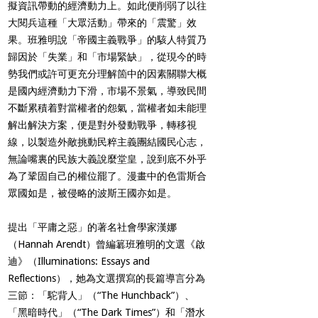
擬資訊帶動的經濟動力上。如此便削弱了以往
大閱兵這種「大眾活動」帶來的「震驚」效
果。班雅明說「帝國主義戰爭」的駭人特質乃
歸因於「失業」和「市場緊缺」，從現今的時
勢我們或許可更充分理解箇中的因素關聯大概
是國內經濟動力下滑，市場不景氣，導致民間
不斷累積着對當權者的怨氣，當權者如未能理
解出解決方案，便是對外發動戰爭，轉移視
線，以製造外敵挑動民粹主義團結國民心志，
無論嘴裏的民族大義說麼堂皇，說到底不外乎
為了鞏固自己的權位罷了。漫畫中的色雷斯合
眾國如是，被侵略的波斯王國亦如是。
提出「平庸之惡」的著名社會學家漢娜
（
Hannah Arendt）曾編簒班雅明的文選《啟
迪》（
Illuminations: Essays and
Reflections
），她為文選撰寫的長篇導言分為
三節：「駝背人」（“The Hunchback”）、
「黑暗時代」（“The Dark Times”）和「潛水