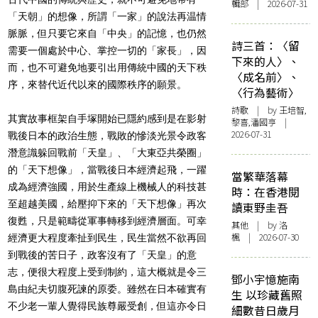
輯部 | 2026-07-31
「天朝」的想像，所謂「一家」的說法再温情
脈脈，但只要它來自「中央」的記憶，也仍然
詩三首：〈留
需要一個處於中心、掌控一切的「家長」，因
下來的人〉、
而，也不可避免地要引出用傳統中國的天下秩
〈成名前〉、
序，來替代近代以來的國際秩序的願景。
〈行為藝術〉
詩歌
| by 王培智,
其實故事框架自手塚開始已隱約感到是在影射
黎喜,潘國亨 |
2026-07-31
戰後日本的政治生態，戰敗的慘淡光景令政客
潛意識躲回戰前「天皇」、「大東亞共榮圈」
的「天下想像」，當戰後日本經濟起飛，一躍
當繁華落幕
成為經濟強國，用於生產線上機械人的科技甚
時：在香港閱
至超越美國，給壓抑下來的「天下想像」再次
讀東野圭吾
復甦，只是範疇從軍事轉移到經濟層面。可幸
其他
| by
洛
楓
| 2026-07-30
經濟更大程度牽扯到民生，民生當然不欲再回
到戰後的苦日子，政客沒有了「天皇」的意
志，便很大程度上受到制約，這大概就是令三
鄧小宇憶施南
島由紀夫切腹死諫的原委。雖然在日本確實有
生 以珍藏舊照
不少老一輩人覺得民族尊嚴受創，但這亦令日
細數昔日歲月