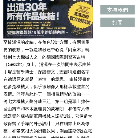
支持我們
訂閱
至於浦澤的改編，在角色設計方面，有兩個重
要的改動，一就是將敍述中心從「阿童木」轉
移到七大機械人之一的德國國際刑警蓋吉特
（Gesicht）
身上。浦澤在一次訪問中表示由於
手塚是醫學博士，深諳德文，蓋吉特這個名字
在德語原來就是「表情」的意思。
由於漫畫角
色多是機械人，似乎很難像人那樣承載豐富的
表情。浦澤為此作了一個相當精彩的改動——
將七大機械人劃分成三組，第一組是瑞士擔任
登山嚮導和林木護理員的蒙布朗，和備有六條
武器臂的蘇格蘭軍用機械人諾斯2號，它倆還大
致保留了手塚的外形設計，只在細節上略為修
整，卻帶來很大的衍義效果，例如諾斯
2
號在戰