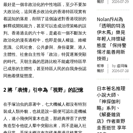
輯部 | 2026-07-29
最好是一個非政治化的中性地區，至少不要加
大政治化，這與逐步政治化的香港特區現實有
Nolan斥AI為
着認知的落差，削弱了這個論述對香港現狀的
「透明的特洛
解釋或開拓能力，甚至可以造成治理策略的誤
伊木馬」樂見
判。香港過去的六十年，是處在一個不斷加大
年輕人持懷疑
政治化的漫長過程中，也即是個人權益、維權
態度 「保持警
意識、公民社會、公共參與、身份凝聚、港人
惕才能善用新
主體性、社會自主性等「政治」特質逐漸突顯
技術」
的時代。天朝主義的思路比較不能處理特區早
報導
| by 虛詞編
已成形的主體性，甚至特區人民的自我身份認
輯部 | 2026-07-28
同抱着懷疑態度。
日本著名推理
2 將「表情」引申為「視野」的記憶
小說大師、
「神探伽利
在手塚治虫的原著中，七大機械人都沒有特別
略」系列、
裝成人類外貌，也就是說一眼便可認出是機械
《解憂雜貨
人，連小飛俠阿童木也是，那經典擰歪了的雙
店》作者東野
角造型令他從人羣中突顯出來，而不是融入社
圭吾逝世 享年
會日常。手塚大概沒有怎樣考量過這樁事宜，