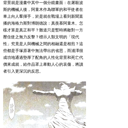
背景就是漫畫中其中一個分鏡畫面：在屠殺波
斯的機械人後，阿童木作為聯軍的和平使者在
車上向人羣揮手，於是就在戰場上看到新聞直
播的海格力斯對博朗德說：真羨慕阿童木。怎
樣才算是真正和平？難道只是暫時將敵對一方
壓住使之無力反擊？標示人類文明的「現代
性」究竟是人與機械之間的相融還是相煎？這
些都是手塚原著中無法帶出的省思，而浦澤很
成功地通過墊厚了配角的人性化背景和死亡代
價來成就，給作品罩上牽動人心的哀傷，將讀
者引入更深沉的反思。