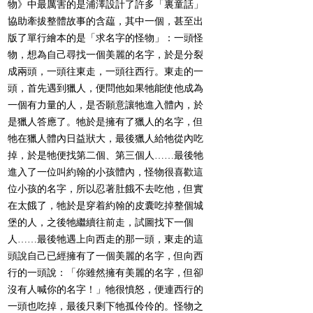
物》中最厲害的是浦澤設計了許多「裏童話」
協助牽拔整體故事的含藴，其中一個，甚至出
版了單行繪本的是「求名字的怪物」：一頭怪
物，想為自己尋找一個美麗的名字，於是分裂
成兩頭，一頭往東走，一頭往西行。東走的一
頭，首先遇到獵人，便問他如果牠能使他成為
一個有力量的人，是否願意讓牠進入體內，於
是獵人答應了。牠於是擁有了獵人的名字，但
牠在獵人體內日益狀大，最後獵人給牠從內吃
掉，於是牠便找第二個、第三個人……最後牠
進入了一位叫約翰的小孩體內，怪物很喜歡這
位小孩的名字，所以忍著肚餓不去吃他，但實
在太餓了，牠於是穿着約翰的皮囊吃掉整個城
堡的人，之後牠繼續往前走，試圖找下一個
人……最後牠遇上向西走的那一頭，東走的這
頭說自己已經擁有了一個美麗的名字，但向西
行的一頭說：「你雖然擁有美麗的名字，但卻
沒有人喊你的名字！」牠很憤怒，便連西行的
一頭也吃掉，最後只剩下牠孤伶伶的。怪物之