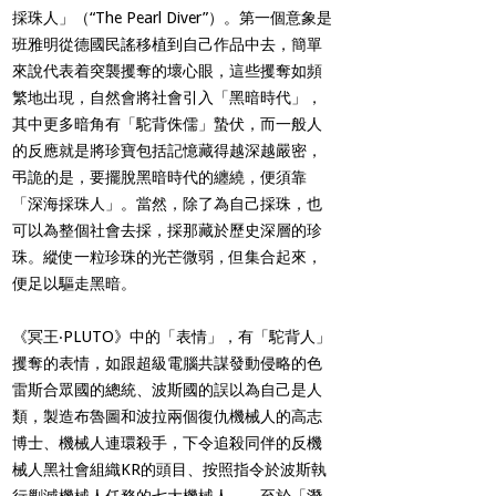
採珠人」（“The Pearl Diver”）
。第一個意象是
班雅明從德國民謠移植到自己作品中去，簡單
來說代表着突襲攫奪的壞心眼，這些攫奪如頻
繁地出現，自然會將社會引入「黑暗時代」，
其中更多暗角有「駝背侏儒」蟄伏，而一般人
的反應就是將珍寶包括記憶藏得越深越嚴密，
弔詭的是，要擺脫黑暗時代的纏繞，便須靠
「深海採珠人」。當然，除了為自己採珠，也
可以為整個社會去採，採那藏於歷史深層的珍
珠。縱使一粒珍珠的光芒微弱，但集合起來，
便足以驅走黑暗。
《冥王‧
PLUTO
》中的「表情」，有「駝背人」
攫奪的表情，如跟超級電腦共謀發動侵略的色
雷斯合眾國的總統、波斯國的誤以為自己是人
類，製造布魯圖和波拉兩個復仇機械人的高志
博士、機械人連環殺手，下令追殺同伴的反機
械人黑社會組織KR的頭目、按照指令於波斯執