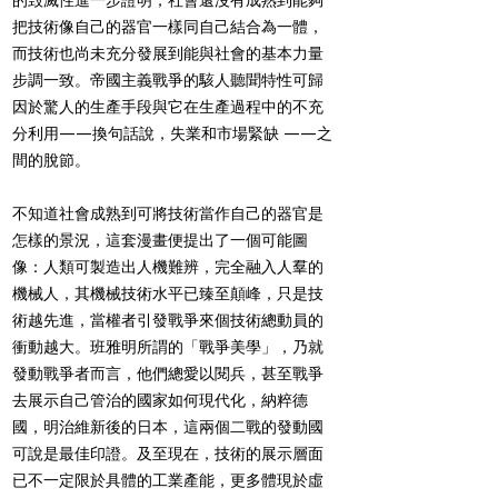
的毁滅性進一步證明，社會還沒有成熟到能夠
把技術像自己的器官一樣同自己結合為一體，
而技術也尚未充分發展到能與社會的基本力量
步調一致。帝國主義戰爭的駭人聽聞特性可歸
因於驚人的生產手段與它在生產過程中的不充
分利用——換句話說，失業和市場緊缺 ——之
間的脫節。
不知道社會成熟到可將技術當作自己的器官是
怎樣的景況，這套漫畫便提出了一個可能圖
像：人類可製造出人機難辨，完全融入人羣的
機械人，其機械技術水平已臻至顛峰，只是技
術越先進，當權者引發戰爭來個技術總動員的
衝動越大。班雅明所謂的「戰爭美學」，乃就
發動戰爭者而言，他們總愛以閱兵，甚至戰爭
去展示自己管治的國家如何現代化，納粹德
國，明治維新後的日本，這兩個二戰的發動國
可說是最佳印證。及至現在，技術的展示層面
已不一定限於具體的工業產能，更多體現於虛