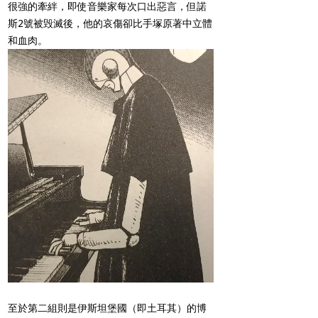
很強的牽絆，即使音樂家每次口出惡言，但諾
斯
2號
被毁滅後，他的哀傷卻比手塚原著中立體
和血肉。
至於第二組則是伊斯坦堡國（即土耳其）的博