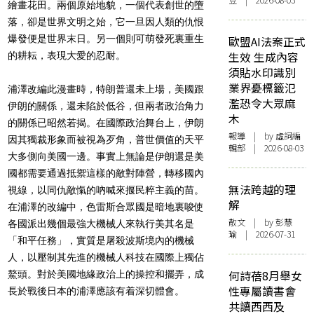
豆 | 2026-08-03
繪畫花田。兩個原始地貌，一個代表創世的墮
落，卻是世界文明之始，它一旦因人類的仇恨
爆發便是世界末日。另一個則可萌發死裏重生
歐盟AI法案正式
生效 生成內容
的耕耘，表現大愛的忍耐。
須貼水印識別
業界憂標籤氾
浦澤改編此漫畫時，特朗普還未上場，美國跟
濫恐令大眾麻
伊朗的關係，還未陷於低谷，但兩者政治角力
木
的關係已昭然若揭。在國際政治舞台上，伊朗
報導
| by 虛詞編
因其獨裁形象而被視為歹角，普世價值的天平
輯部 | 2026-08-03
大多側向美國一邊。事實上無論是伊朗還是美
國都需要通過抵禦這樣的敵對陣營，轉移國內
無法跨越的理
視線，以同仇敵愾的吶喊來揠民粹主義的苗。
解
在浦澤的改編中，色雷斯合眾國是暗地裏唆使
散文
| by 彭慧
各國派出幾個最強大機械人來執行美其名是
瑜 | 2026-07-31
「和平任務」，實質是屠殺波斯境內的機械
人，以壓制其先進的機械人科技在國際上獨佔
何詩蓓8月舉女
鰲頭。對於美國地緣政治上的操控和擺弄，成
性專屬讀書會
長於戰後日本的浦澤應該有着深切體會。
共讀西西及