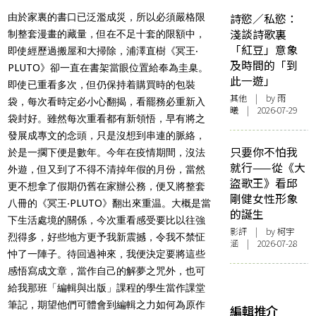
詩慾／私慾：
由於家裏的書口已泛濫成災，所以必須嚴格限
淺談詩歌裏
制整套漫畫的藏量，但在不足十套的限額中，
「紅豆」意象
即使經歷過搬屋和大掃除，浦澤直樹《冥王‧
及時間的「到
PLUTO》卻一直在書架當眼位置給奉為圭臬。
此一遊」
即使已重看多次，但仍保持着購買時的包裝
其他
| by 雨
袋，每次看時定必小心翻揭，看罷務必重新入
曦 | 2026-07-29
袋封好。雖然每次重看都有新領悟，早有將之
發展成專文的念頭，只是沒想到串連的脈絡，
只要你不怕我
於是一擱下便是數年。今年在疫情期間，沒法
就行——從《大
外遊，但又到了不得不清掉年假的月份，當然
盜歌王》看邱
更不想拿了假期仍舊在家辦公務，便又將整套
剛健女性形象
八冊的《冥王‧PLUTO》翻出來重温。大概是當
的誕生
下生活處境的關係，今次重看感受要比以往強
影評
| by 柯宇
烈得多，好些地方更予我新震撼，令我不禁怔
涵 | 2026-07-28
忡了一陣子。待回過神來，我便決定要將這些
感悟寫成文章，當作自己的解夢之咒外，也可
給我那班「編輯與出版」課程的學生當作課堂
筆記，期望他們可體會到編輯之力如何為原作
編輯推介