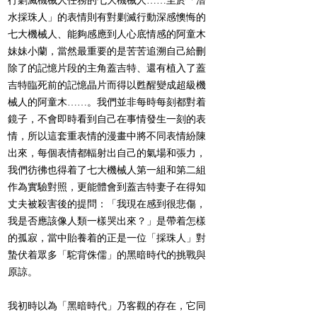
行剿滅機械人任務的七大機械人……至於「潛
水採珠人」的表情則有對剿滅行動深感懊悔的
七大機械人、能夠感應到人心底情感的阿童木
妹妹小蘭，當然最重要的是苦苦追溯自己給刪
除了的記憶片段的主角蓋吉特、還有植入了蓋
吉特臨死前的記憶晶片而得以甦醒變成超級機
械人的阿童木……。我們並非每時每刻都對着
鏡子，不會即時看到自己在事情發生一刻的表
情，所以這套重表情的漫畫中將不同表情紛陳
出來，每個表情都輻射出自己的氣場和張力，
我們彷彿也得着了七大機械人第一組和第二組
作為實驗對照，更能體會到蓋吉特妻子在得知
丈夫被殺害後的提問：「我現在感到很悲傷，
我是否應該像人類一樣哭出來？」是帶着怎樣
的孤寂，當中貽養着的正是一位「採珠人」對
蟄伏着眾多「駝背侏儒」的黑暗時代的挑戰與
原諒。
我初時以為「黑暗時代」乃客觀的存在，它同