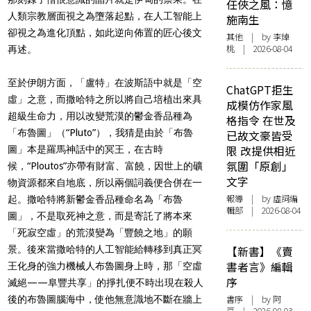
任俠之風：憶
人類宗教層面視之為墮落起點，在人工智能上
施南生
卻視之為進化頂點，如此逆向佈置的匠心後文
其他
| by 李焯
桃 | 2026-08-04
再述。
至於伊朗方面，「盧特」在波斯語中就是「空
ChatGPT拒生
虛」之意，而撒哈特之所以將自己培植出來具
成模仿作家風
超級生命力，用以改變荒漠的鬱金香品種為
格指令 在世及
「布魯圖
」（“Pluto”），
我猜是由於「布魯
已故文豪皆受
限 改提供相近
圖」本是羅馬神話中的冥王，在古時
氛圍「原創」
候，
“Ploutos”
亦帶有財富、富饒，因世上的礦
文字
物資源都來自地底，所以兩個詞義便合併在一
報導
| by 虛詞編
起。撒哈特將新鬱金香品種命名為「布魯
輯部 | 2026-08-04
圖」，不是取死神之意，而是寄託了將本來
「死寂空虛」的荒漠變為「豐饒之地」的願
景。後來當撒哈特的人工智能給轉移到真正冥
【新書】《賣
書者言》編輯
王化身的強力機械人布魯圖身上時，那「空虛
序
滅絕——阜豐共享」的掙扎便不時出現在殺人
書序
| by 阿
後的布魯圖腦海中，使他無意識地不斷在牆上