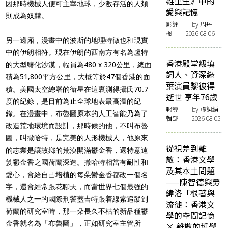
雄重生》中的
因那時機械人便可主宰地球，少數存活的人類
愛與記憶
則成為奴隸。
影評
| by
周丹
楓
| 2026-08-06
另一邊廂，漫畫中的波斯的地理特徵也和現實
中的伊朗相符。現在伊朗的西南方有名為盧特
香港殿堂級填
的大型鹽化沙漠，
幅員為480 x 320公里，總面
詞人、資深綠
積為51,800平方公里，大概等於47個香港的面
葉演員黎彼得
積。美國太空總署的衞星在這裏測得攝氏70.7
逝世 享年76歲
度的紀錄
，是目前為止全球地表最高温的紀
報導
| by 虛詞編
錄。在漫畫中，布魯圖原本的人工智能乃為了
輯部 | 2026-08-05
改造荒地環境而設計，那時候的他，不叫布魯
圖，叫撒哈特，是完美的人形機械人，他原來
從視差到離
的志業是讓故鄕的荒漠開滿鬱金香，還特意遠
散：香港文學
笈鬱金香之國荷蘭深造。撒哈特相當有耐性和
及其本土問題
愛心，會給自己培植的每朵鬱金香都改一個名
——陳智德與勞
字，還會經常跟花聊天，而當世界七個最強的
緯洛「根著與
機械人之一的國際刑警蓋吉特跟着線索追蹤到
流徙：香港文
荷蘭的研究室時，那一朵長久不枯的新品種鬱
學的空間記憶
金香就名為「布魯圖」，正如研究室主管所
× 離散的哲學