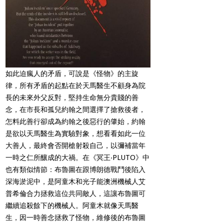
如此迫瘋人的矛盾，可說是《怪物》的主旋
律，所有矛盾的起點在於天馬醫生不顧身為院
長的未來外父反對，堅持生命無分貴賤的善
念，在市長和孤兒約翰之間選擇了搶救後者，
怎料此善行卻成為約翰之後惡行的肇始，約翰
是欲以天馬醫生為實驗對象，想看看如此一位
大善人，最終會否開槍射殺自己，以彌補當年
一時之仁所釀成的大禍。在《冥王‧
PLUTO
》中
也有類似情節：布魯圖在跟博朗德戰鬥後陷入
深海淤泥中，是阿童木和光子能澳洲機械人艾
普希倫合力拯救這位共同敵人，這讓布魯圖可
繼續追殺餘下的機械人。阿童木就像天馬醫
生，因一時善念拯救了怪物，維修後的布魯圖