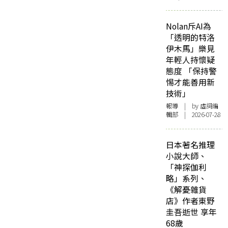
Nolan斥AI為
「透明的特洛
伊木馬」樂見
年輕人持懷疑
態度 「保持警
惕才能善用新
技術」
報導
| by 虛詞編
輯部 | 2026-07-28
日本著名推理
小說大師、
「神探伽利
略」系列、
《解憂雜貨
店》作者東野
圭吾逝世 享年
68歲