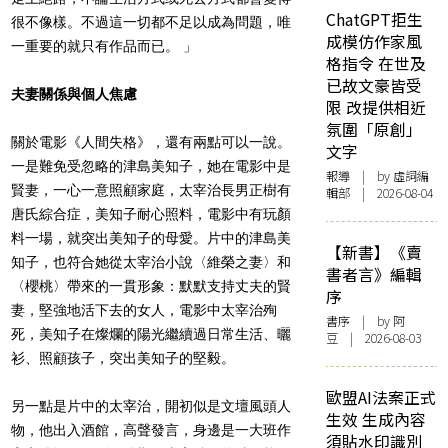
ChatGPT拒生
很不像樣。不過這一切都不足以成為問題，唯
成模仿作家風
一重要的就只有作品而已。 」
格指令 在世及
已故文豪皆受
夫妻關係與個人焦慮
限 改提供相近
氛圍「原創」
關於電影《人間失格》，還有兩點可以一說。
文字
一是難免受忽略的津島美知子，她在電影中是
報導
| by 虛詞編
賢妻，一心一意照顧家庭，太宰治長男正樹有
輯部 | 2026-08-04
唐氏綜合症，美知子耐心照料，電影中有玩顏
料一場，就突出美知子的母愛。片中的津島美
【新書】《賣
知子，也符合她從太宰治小說〈維榮之妻〉和
書者言》編輯
〈櫻桃〉帶來的一貫形象：默默支持丈夫的賢
序
妻，堅強地活下去的女人，電影中太宰治殉
書序
| by 阿
死，美知子在燦爛的陽光繼續過日常生活、曬
豆 | 2026-08-03
衫、照顧孩子，突出美知子的堅毅。
歐盟AI法案正式
另一點是片中的太宰治，開初似是文壇風頭人
生效 生成內容
物，他出入酒館，高聲發言，身邊是一大班作
須貼水印識別