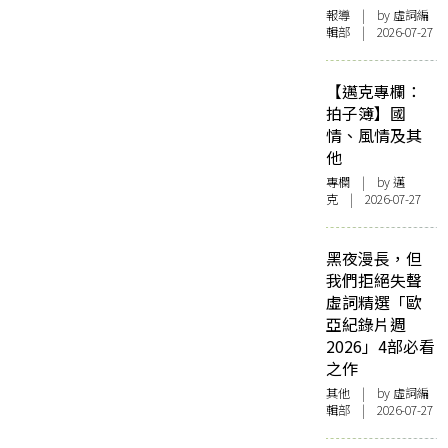
報導
| by 虛詞編
輯部 | 2026-07-27
【邁克專欄：
拍子簿】國
情、風情及其
他
專欄
| by
邁
克
| 2026-07-27
黑夜漫長，但
我們拒絕失聲
虛詞精選「歐
亞紀錄片週
2026」4部必看
之作
其他
| by 虛詞編
輯部 | 2026-07-27