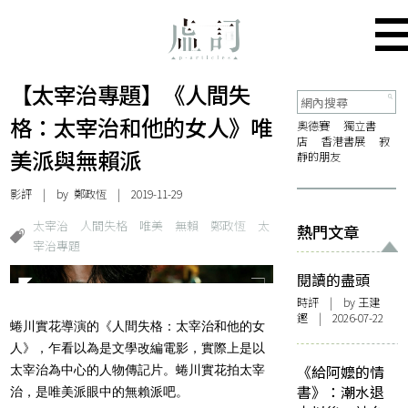
【太宰治專題】《人間失
格：太宰治和他的女人》――唯
奧德賽
獨立書
店
香港書展
寂
美派與無賴派
靜的朋友
影評
| by
鄭政恆
| 2019-11-29
太宰治
人間失格
唯美
無賴
鄭政恆
太
熱門文章
宰治專題
閱讀的盡頭
時評
| by 王建
鏗 | 2026-07-22
蜷川實花導演的《人間失格：太宰治和他的女
人》，乍看以為是文學改編電影，實際上是以
《給阿嬤的情
太宰治為中心的人物傳記片。蜷川實花拍太宰
書》：潮水退
治，是唯美派眼中的無賴派吧。