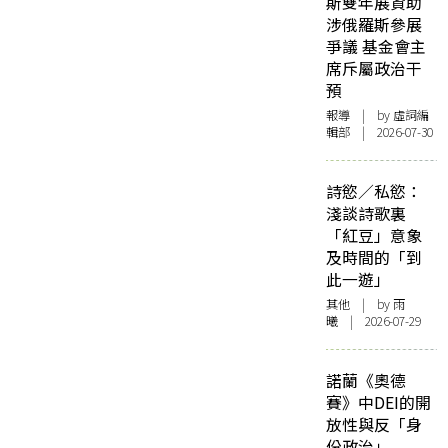
斯雙年展資助
涉俄羅斯參展
爭議 基金會主
席斥屬政治干
預
報導
| by 虛詞編
輯部 | 2026-07-30
詩慾／私慾：
淺談詩歌裏
「紅豆」意象
及時間的「到
此一遊」
其他
| by 雨
曦 | 2026-07-29
諾蘭《奧德
賽》中DEI的開
放性與反「身
份政治」