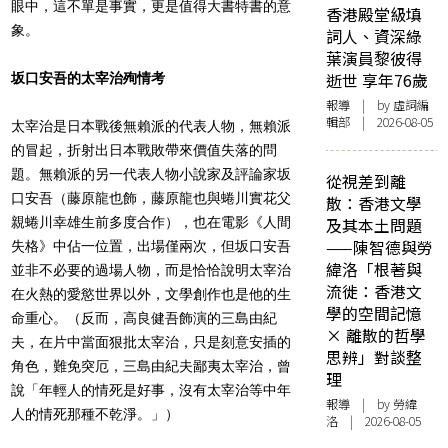
眼中，這不單是事實，更是值得大書特書的意
香港殿堂級填
象。
詞人、資深綠
葉演員黎彼得
逝世 享年76歲
坂口安吾的太宰治殉情考
報導
| by 虛詞編
輯部 | 2026-08-05
太宰治是日本戰後無賴派的代表人物，無賴派
的冒起，折射出日本戰敗帶來價值失落的問
題。無賴派的另一代表人物小說家及評論家坂
從視差到離
口安吾（藤原龍也飾，藤原龍也與蜷川實花父
散：香港文學
親蜷川幸雄生前多度合作），也在電影《人間
及其本土問題
——陳智德與勞
失格》中佔一位置，出場僅兩次，但坂口安吾
緯洛「根著與
並非不必要的過場人物，而是恰恰說明太宰治
流徙：香港文
在火熱的愛慾世界以外，文學創作也是他的生
學的空間記憶
命重心。（反而，高良健吾飾演的三島由紀
× 離散的哲學
夫，在片中當面狠批太宰治，只是刻意安插的
思辨」對談整
角色，難免突厄，三島由紀夫鄙夷太宰治，曾
理
說「年輕人的情死是好事，沒有太宰治等中年
報導
| by 勞緯
人的情死那種不乾淨。」）
洛 | 2026-08-05