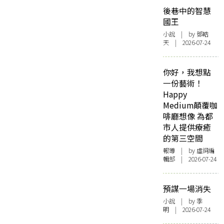
後巷中的智慧
國王
小說
| by 鄧皓
天 | 2026-07-24
你好，我想點
一份藝術！
Happy
Medium顛覆咖
啡廳想像 為都
市人提供療癒
的第三空間
報導
| by 虛詞編
輯部 | 2026-07-24
預謀一場消失
小說
| by 季
明 | 2026-07-24