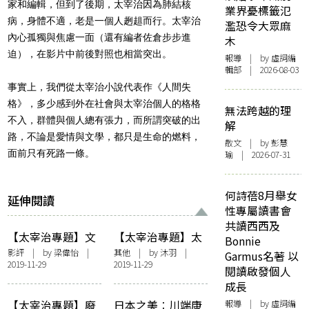
家和編輯，但到了後期，太宰治因為肺結核
業界憂標籤氾
病，身體不適，老是一個人趔趄而行。太宰治
濫恐令大眾麻
內心孤獨與焦慮一面（還有編者佐倉步步進
木
迫），在影片中前後對照也相當突出。
報導
| by 虛詞編
輯部 | 2026-08-03
事實上，我們從太宰治小說代表作《人間失
格》，多少感到外在社會與太宰治個人的格格
無法跨越的理
不入，群體與個人總有張力，而所謂突破的出
解
路，不論是愛情與文學，都只是生命的燃料，
散文
| by 彭慧
面前只有死路一條。
瑜 | 2026-07-31
何詩蓓8月舉女
延伸閱讀
性專屬讀書會
共讀西西及
【太宰治專題】文
【太宰治專題】太
Bonnie
豪與墮落在生死邊
宰治的女人們，及
影評
| by
梁偉怡
|
其他
| by
沐羽
|
Garmus名著 以
2019-11-29
2019-11-29
界的花兒們：《人
愛情失格
閱讀啟發個人
間失格：太宰治和
成長
他的女人》
【太宰治專題】廢
日本之美︰川端康
報導
| by 虛詞編