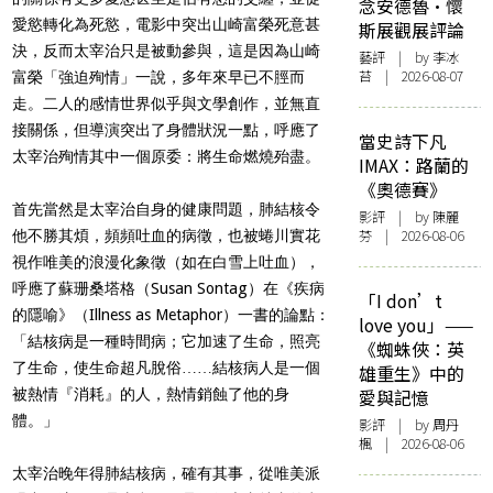
念安德魯·懷
愛慾轉化為死慾，電影中突出山崎富榮死意甚
斯展觀展評論
決，反而太宰治只是被動參與，這是因為山崎
藝評
| by 李冰
苔 | 2026-08-07
富榮「強迫殉情」一說，多年來早已不脛而
走。二人的感情世界似乎與文學創作，並無直
接關係，但導演突出了身體狀況一點，呼應了
當史詩下凡
太宰治殉情其中一個原委：將生命燃燒殆盡。
IMAX：路蘭的
《奧德賽》
首先當然是太宰治自身的健康問題，肺結核令
影評
| by 陳麗
芬 | 2026-08-06
他不勝其煩，頻頻吐血的病徵，也被蜷川實花
視作唯美的浪漫化象徵（如在白雪上吐血），
呼應了蘇珊桑塔格（Susan Sontag）在《疾病
「I don’t
的隱喻》（Illness as Metaphor）一書的論點：
love you」——
「結核病是一種時間病；它加速了生命，照亮
《蜘蛛俠：英
了生命，使生命超凡脫俗……結核病人是一個
雄重生》中的
被熱情『消耗』的人，熱情銷蝕了他的身
愛與記憶
體。」
影評
| by
周丹
楓
| 2026-08-06
太宰治晚年得肺結核病，確有其事，從唯美派