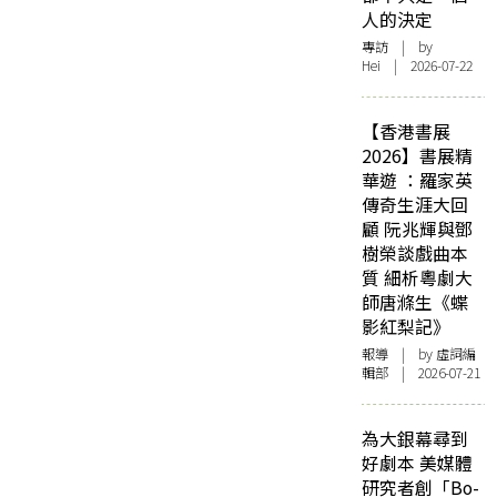
人的決定
專訪
| by
Hei | 2026-07-22
【香港書展
2026】書展精
華遊 ：羅家英
傳奇生涯大回
顧 阮兆輝與鄧
樹榮談戲曲本
質 細析粵劇大
師唐滌生《蝶
影紅梨記》
報導
| by 虛詞編
輯部 | 2026-07-21
為大銀幕尋到
好劇本 美媒體
研究者創「Bo-