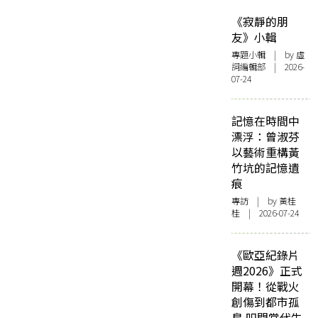
《寂靜的朋
友》小輯
專題小輯
| by 虛
詞編輯部 | 2026-
07-24
記憶在時間中
漂浮：曾淑芬
以藝術重構黃
竹坑的記憶遺
痕
專訪
| by 黃桂
桂 | 2026-07-24
《歐亞紀錄片
週2026》正式
開幕！從戰火
創傷到都市孤
島 叩問當代生