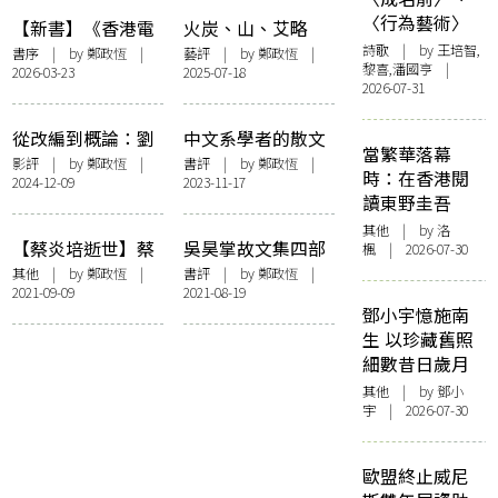
〈行為藝術〉
【新書】《香港電
火炭、山、艾略
影2024：癒創之
特：九仞的藝術及
詩歌
| by 王培智,
書序
| by
鄭政恆
|
藝評
| by
鄭政恆
|
黎喜,潘國亨 |
2026-03-23
2025-07-18
間》——鄭政恆書
文學蹤跡
2026-07-31
摘〈圍城内外大步
走——2024年華語
從改編到概論：劉
中文系學者的散文――
電影觀察〉
當繁華落幕
偉霖《用日本電影
陳煒舜《堇塘雜文
影評
| by
鄭政恆
|
書評
| by
鄭政恆
|
時：在香港閱
2024-12-09
2023-11-17
讀日本文學：從夏
錄：以寫療寫》
讀東野圭吾
目漱石到村上春
其他
| by
洛
樹》
【蔡炎培逝世】蔡
吳昊掌故文集四部
楓
| 2026-07-30
炎培的時代面影
合談
其他
| by
鄭政恆
|
書評
| by
鄭政恆
|
2021-09-09
2021-08-19
鄧小宇憶施南
生 以珍藏舊照
細數昔日歲月
其他
| by 鄧小
宇 | 2026-07-30
歐盟終止威尼