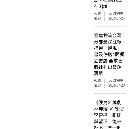
存困境
報導
| by 虛詞編
輯部 | 2026-07-24
嘉達物流台灣
分部憂踩紅線
拒運「違規」
書及停送4間獨
立書店 要求出
版社列出貨運
清單
報導
| by 虛詞編
輯部 | 2026-07-23
《候鳥》編劇
林坤燿 × 導演
李智達：離開
與留下，從來
都不只是一個