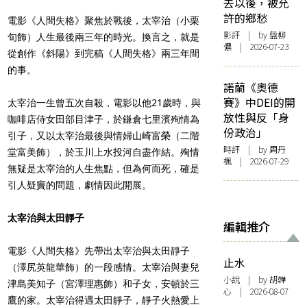
去以後，被允
許的鄉愁
電影《人間失格》聚焦於戰後，太宰治（小栗
影評
| by 盤柳
旬飾）人生最後兩三年的時光。換言之，就是
儂 | 2026-07-23
從創作《斜陽》到完稿《人間失格》兩三年間
的事。
諾蘭《奧德
賽》中DEI的開
太宰治一生曾五次自殺，電影以他21歲時，與
放性與反「身
咖啡店侍女田部目津子，於鎌倉七里濱殉情為
份政治」
引子，又以太宰治最後與情婦山崎富榮（二階
時評
| by
周丹
堂富美飾），於玉川上水投河自盡作結。殉情
楓
| 2026-07-29
無疑是太宰治的人生焦點，但為何而死，確是
引人疑竇的問題，劇情因此開展。
太宰治與太田靜子
編輯推介
電影《人間失格》先帶出太宰治與太田靜子
止水
（澤尻英龍華飾）的一段感情。太宰治與妻兒
小說
| by 胡韡
津島美知子（宮澤理惠飾）和子女，安頓於三
心 | 2026-08-07
鷹的家。太宰治得遇太田靜子，靜子火熱愛上