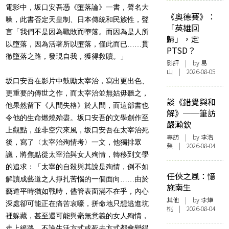
電影中，坂口安吾憑《墮落論》一書，聲名大
《奧德賽》：
噪，此書否定天皇制、日本傳統和民族性，聲
「英雄回
言「我們不是因為戰敗而墮落。而因為是人所
歸」，定
以墮落，因為活著所以墮落，僅此而已……貫
PTSD？
徹墮落之路，發現自我，獲得救贖。」
影評
| by 易
山 | 2026-08-05
坂口安吾在影片中鼓勵太宰治，寫出更出色、
更重要的傳世之作，而太宰治並無姑毋聽之，
談《錯覺與和
他果然留下《人間失格》於人間，而這部書也
解》──筆訪
令他的生命燃燒殆盡。坂口安吾的文學創作至
嚴瀚欽
上觀點，並非空穴來風，坂口安吾在太宰治死
專訪
| by 李浩
後，寫了〈太宰治殉情考〉一文，他獨排眾
榮 | 2026-08-04
議，將焦點從太宰治與女人殉情，轉移到文學
的追求：「太宰的自殺與其說是殉情，倒不如
任俠之風：憶
解讀成藝道之人掙扎苦惱的一個面向……由於
施南生
藝道平時猶如戰時，儘管表面滿不在乎，內心
其他
| by 李焯
深處卻可能正在痛苦哀嚎，拼命地只想逃進坑
桃 | 2026-08-04
裡躲藏，甚至還可能與毫無意義的女人殉情，
走上絕路，不論生活方式或死去方式都會變得