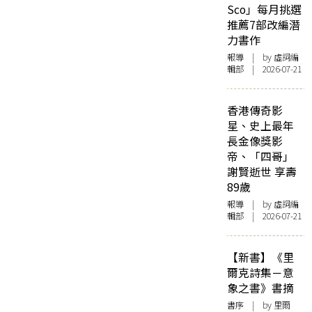
Sco」每月挑選
推薦7部改編潛
力書作
報導
| by 虛詞編
輯部 | 2026-07-21
香港傳奇影
星、史上最年
長金像獎影
帝、「四哥」
謝賢逝世 享壽
89歲
報導
| by 虛詞編
輯部 | 2026-07-21
【新書】《里
爾克詩集－意
象之書》書摘
書序
| by 里爾