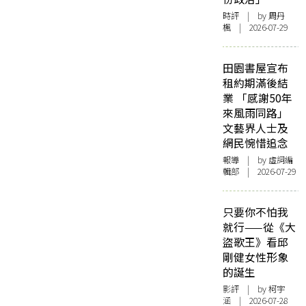
時評
| by
周丹
楓
| 2026-07-29
田園書屋宣布
租約期滿後結
業 「感謝50年
來風雨同路」
文藝界人士及
網民惋惜追念
報導
| by 虛詞編
輯部 | 2026-07-29
只要你不怕我
就行——從《大
盜歌王》看邱
剛健女性形象
的誕生
影評
| by 柯宇
涵 | 2026-07-28