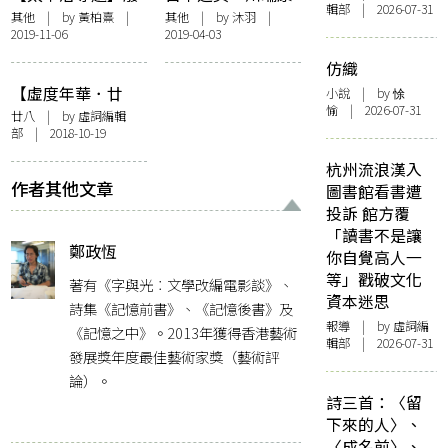
輯部 | 2026-07-31
青、暖男、八二分
成的美麗與哀愁
其他
| by
黃柏熹
|
其他
| by
沐羽
|
2019-11-06
2019-04-03
界，誰比小栗旬更
像太宰治？
仿織
【虛度年華．廿
小說
| by 悇
愉 | 2026-07-31
八】太宰治：生而
廿八
| by 虛詞編輯
部 | 2018-10-19
為人，我很抱歉
杭州流浪漢入
作者其他文章
圖書館看書遭
投訴 館方覆
「讀書不是讓
鄭政恆
你自覺高人一
等」戳破文化
著有《字與光︰文學改編電影談》、
資本迷思
詩集《記憶前書》、《記憶後書》及
報導
| by 虛詞編
《記憶之中》。2013年獲得香港藝術
輯部 | 2026-07-31
發展獎年度最佳藝術家獎（藝術評
論）。
詩三首：〈留
下來的人〉、
〈成名前〉、