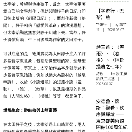
太宰治，希望與他生孩子，反之，太宰治更著
【字遊行·巴
意自己的文學創作，借助閱讀靜子的日記（即
黎】熱
日後出版的《斜陽日記》），而創作新書《斜
字遊行
| by 郭芊
陽》。靜子相信「戀愛與革命」的浪漫思想，
葉 | 2026-08-07
但太宰治顯然無意與靜子糾纏下去。當然，靜
子得償所願，生下日後成為作家的太田治子。
詩三首：〈春
雨〉、〈春
可以注意的是，蜷川實花為太田靜子注入了許
後〉、〈隔靴
多基督宗教意象，包括活像聖壇的家、聖母聖
搔癢之七年〉
子像等等，事實上，太宰治作品本身就涉及不
詩歌
| by 飲江,莫
少基督宗教話語，例如以猶大為題材的《越級
凱傑,王兆基 |
申訴》、收於《小說燈籠》的短篇小說〈羞
2026-08-07
恥〉、〈誰〉、〈散華〉，以及最後期的作品
如《人間失格》、〈櫻桃〉等等，都是例子。
安德魯·懷
斯：觀看、秩
燃燒生命：肺結核與山崎富榮
序與靜謐 ——
東京都美術館
在太田靜子之後，太宰治遇上山崎富榮，兩人
開館100周年紀
的關係有更多愛慾甚至是佔有慾的交纏，並從