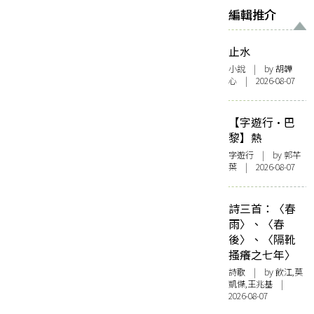
編輯推介
止水
小說
| by 胡韡
心 | 2026-08-07
【字遊行·巴
黎】熱
字遊行
| by 郭芊
葉 | 2026-08-07
詩三首：〈春
雨〉、〈春
後〉、〈隔靴
搔癢之七年〉
詩歌
| by 飲江,莫
凱傑,王兆基 |
2026-08-07