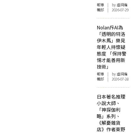
報導
| by 虛詞編
輯部 | 2026-07-29
Nolan斥AI為
「透明的特洛
伊木馬」樂見
年輕人持懷疑
態度 「保持警
惕才能善用新
技術」
報導
| by 虛詞編
輯部 | 2026-07-28
日本著名推理
小說大師、
「神探伽利
略」系列、
《解憂雜貨
店》作者東野