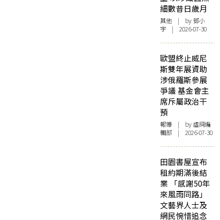
細數昔日歲月
其他
| by 鄧小
宇 | 2026-07-30
歐盟終止威尼
斯雙年展資助
涉俄羅斯參展
爭議 基金會主
席斥屬政治干
預
報導
| by 虛詞編
輯部 | 2026-07-30
田園書屋宣布
租約期滿後結
業 「感謝50年
來風雨同路」
文藝界人士及
網民惋惜追念