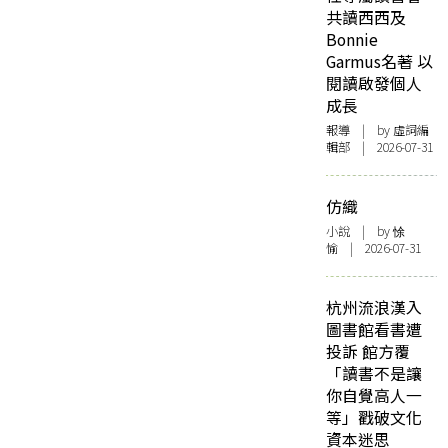
共讀西西及
Bonnie
Garmus名著 以
閱讀啟發個人
成長
報導
| by 虛詞編
輯部 | 2026-07-31
仿織
小說
| by 悇
愉 | 2026-07-31
杭州流浪漢入
圖書館看書遭
投訴 館方覆
「讀書不是讓
你自覺高人一
等」戳破文化
資本迷思