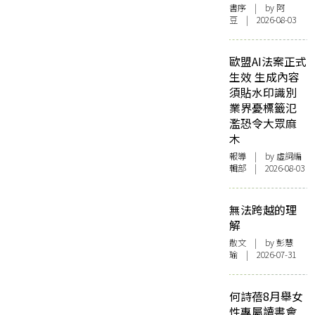
書序
| by 阿
豆 | 2026-08-03
歐盟AI法案正式
生效 生成內容
須貼水印識別
業界憂標籤氾
濫恐令大眾麻
木
報導
| by 虛詞編
輯部 | 2026-08-03
無法跨越的理
解
散文
| by 彭慧
瑜 | 2026-07-31
何詩蓓8月舉女
性專屬讀書會