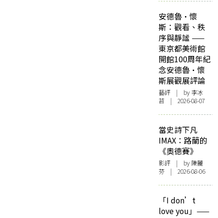
安德魯·懷
斯：觀看、秩
序與靜謐 ——
東京都美術館
開館100周年紀
念安德魯·懷
斯展觀展評論
藝評
| by 李冰
苔 | 2026-08-07
當史詩下凡
IMAX：路蘭的
《奧德賽》
影評
| by 陳麗
芬 | 2026-08-06
「I don’t
love you」——