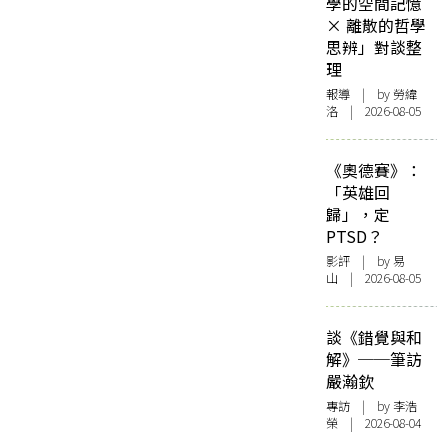
學的空間記憶
× 離散的哲學
思辨」對談整
理
報導
| by 勞緯
洛 | 2026-08-05
《奧德賽》：
「英雄回
歸」，定
PTSD？
影評
| by 易
山 | 2026-08-05
談《錯覺與和
解》──筆訪
嚴瀚欽
專訪
| by 李浩
榮 | 2026-08-04