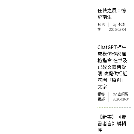
任俠之風：憶
施南生
其他
| by 李焯
桃 | 2026-08-04
ChatGPT拒生
成模仿作家風
格指令 在世及
已故文豪皆受
限 改提供相近
氛圍「原創」
文字
報導
| by 虛詞編
輯部 | 2026-08-04
【新書】《賣
書者言》編輯
序