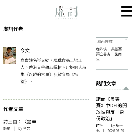
虛詞作者
蜘蛛俠
奧德賽
今文
獨立書店
施南
生
真實姓名岑文勁，現職食品工場工
人。香港文學雜誌編輯。出版個人詩
集《以硯的容量》及散文集《指
望》。
熱門文章
諾蘭《奧德
賽》中DEI的開
作者文章
放性與反「身
份政治」
詩三首：〈鏟車
時評
| by
周丹
工〉、〈 鞋櫃裡女
詩歌
| by 今文 |
楓
| 2026-07-29