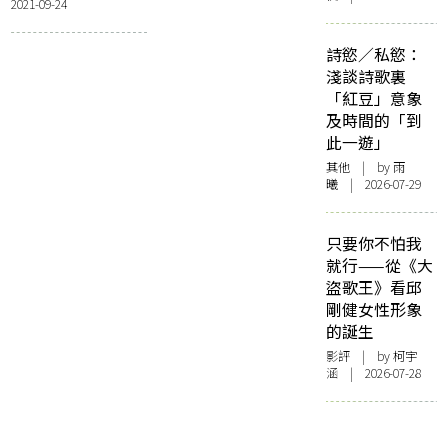
2021-09-24
人的腳〉、〈吸煙
的女人〉
詩慾／私慾：
淺談詩歌裏
「紅豆」意象
及時間的「到
此一遊」
其他
| by 雨
曦 | 2026-07-29
只要你不怕我
就行——從《大
盜歌王》看邱
剛健女性形象
的誕生
影評
| by 柯宇
涵 | 2026-07-28