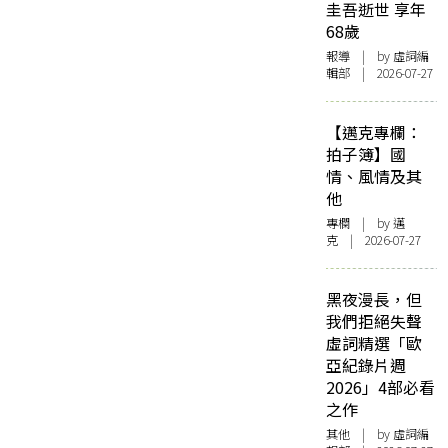
圭吾逝世 享年
68歲
報導
| by 虛詞編
輯部 | 2026-07-27
【邁克專欄：
拍子簿】國
情、風情及其
他
專欄
| by
邁
克
| 2026-07-27
黑夜漫長，但
我們拒絕失聲
虛詞精選「歐
亞紀錄片週
2026」4部必看
之作
其他
| by 虛詞編