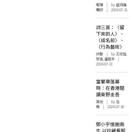
報導
| by 虛詞編
輯部 | 2026-07-31
詩三首：〈留
下來的人〉、
〈成名前〉、
〈行為藝術〉
詩歌
| by 王培智,
黎喜,潘國亨 |
2026-07-31
當繁華落幕
時：在香港閱
讀東野圭吾
其他
| by
洛
楓
| 2026-07-30
鄧小宇憶施南
生 以珍藏舊照