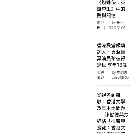
《蜘蛛俠：英
雄重生》中的
愛與記憶
影評
| by
周丹
楓
| 2026-08-06
香港殿堂級填
詞人、資深綠
葉演員黎彼得
逝世 享年76歲
報導
| by 虛詞編
輯部 | 2026-08-05
從視差到離
散：香港文學
及其本土問題
——陳智德與勞
緯洛「根著與
流徙：香港文