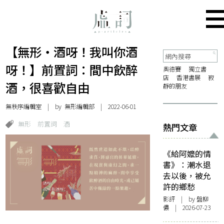
【無形・酒呀！我叫你酒
呀！】前置詞：間中飲醉
奧德賽
獨立書
店
香港書展
寂
酒，很喜歡自由
靜的朋友
無秩序編輯室
| by 無形編輯部 | 2022-06-01
無形
前置詞
酒
熱門文章
《給阿嬤的情
書》：潮水退
去以後，被允
許的鄉愁
影評
| by 盤柳
儂 | 2026-07-23