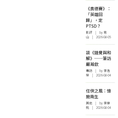
《奧德賽》：
「英雄回
歸」，定
PTSD？
影評
| by 易
山 | 2026-08-05
談《錯覺與和
解》──筆訪
嚴瀚欽
專訪
| by 李浩
榮 | 2026-08-04
任俠之風：憶
施南生
其他
| by 李焯
桃 | 2026-08-04