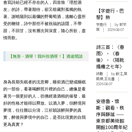
會寫詩給已經不存在的人，四首致「理想酒
友」的詩，帶著期待，卻又暗藏對孤獨的執
【字遊行·巴
黎】熱
著。謝曉陽則以最爛的野葡萄酒，逃離心靈所
受的鞭韃，詩中那些不被祝福的該隱，不帶
字遊行
| by 郭芊
葉 | 2026-08-07
甜，不回甘，沒有層次與深度，隨心所欲，盡
情而飲。
詩三首：〈春
雨〉、〈春
【無形・酒呀！我叫你酒呀！】酒途閒談
後〉、〈隔靴
搔癢之七年〉
詩歌
| by 飲江,莫
凱傑,王兆基 |
身為長期失眠者的沈意卿，睡前酒已變成睡眠
2026-08-07
的一部份，看著喝醉照片裡的自己，總像是看
著另一個更好的人，彷彿經過酒精的催發，最
安德魯·懷
好的性格才能得以釋放。以酒入夢，但醉境與
斯：觀看、秩
夢境，往往難以分清，江祈穎談醉與夢的真
序與靜謐 ——
實，醉後與夢境中的自己，是否比現實的自我
東京都美術館
更為真實？
開館100周年紀