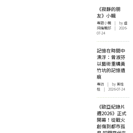
《寂靜的朋
友》小輯
專題小輯
| by 虛
詞編輯部 | 2026-
07-24
記憶在時間中
漂浮：曾淑芬
以藝術重構黃
竹坑的記憶遺
痕
專訪
| by 黃桂
桂 | 2026-07-24
《歐亞紀錄片
週2026》正式
開幕！從戰火
創傷到都市孤
島 叩問當代生