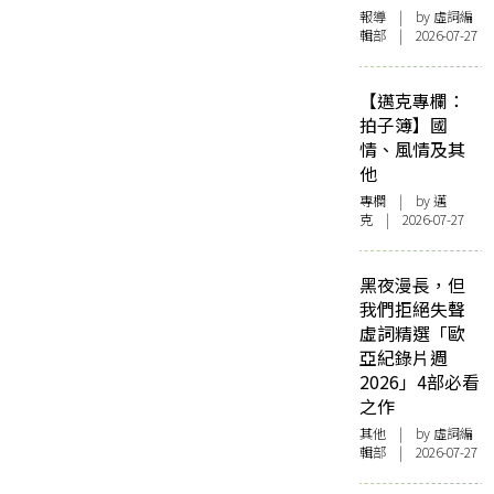
報導
| by 虛詞編
輯部 | 2026-07-27
【邁克專欄：
拍子簿】國
情、風情及其
他
專欄
| by
邁
克
| 2026-07-27
黑夜漫長，但
我們拒絕失聲
虛詞精選「歐
亞紀錄片週
2026」4部必看
之作
其他
| by 虛詞編
輯部 | 2026-07-27