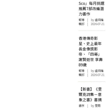
Sco」每月挑選
推薦7部改編潛
力書作
報導
| by 虛詞編
輯部 | 2026-07-21
香港傳奇影
星、史上最年
長金像獎影
帝、「四哥」
謝賢逝世 享壽
89歲
報導
| by 虛詞編
輯部 | 2026-07-21
【新書】《里
爾克詩集－意
象之書》書摘
書序
| by 里爾