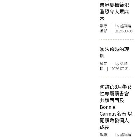
業界憂標籤氾
濫恐令大眾麻
木
報導
| by 虛詞編
輯部 | 2026-08-03
無法跨越的理
解
散文
| by 彭慧
瑜 | 2026-07-31
何詩蓓8月舉女
性專屬讀書會
共讀西西及
Bonnie
Garmus名著 以
閱讀啟發個人
成長
報導
| by 虛詞編