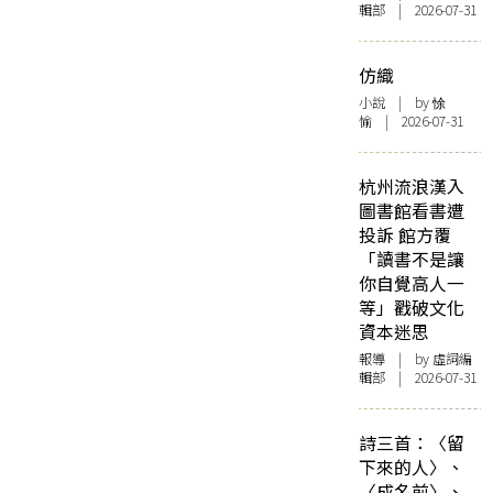
輯部 | 2026-07-31
仿織
小說
| by 悇
愉 | 2026-07-31
杭州流浪漢入
圖書館看書遭
投訴 館方覆
「讀書不是讓
你自覺高人一
等」戳破文化
資本迷思
報導
| by 虛詞編
輯部 | 2026-07-31
詩三首：〈留
下來的人〉、
〈成名前〉、