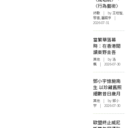
〈行為藝術〉
詩歌
| by 王培智,
黎喜,潘國亨 |
2026-07-31
當繁華落幕
時：在香港閱
讀東野圭吾
其他
| by
洛
楓
| 2026-07-30
鄧小宇憶施南
生 以珍藏舊照
細數昔日歲月
其他
| by 鄧小
宇 | 2026-07-30
歐盟終止威尼