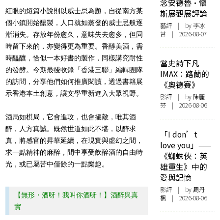
念安德魯·懷
紅眼的短篇小說則以威士忌為題，自從南方某
斯展觀展評論
個小鎮開始釀製，人口就如蒸發的威士忌般逐
藝評
| by 李冰
苔 | 2026-08-07
漸消失。存放年份愈久，意味失去愈多，但同
時留下來的，亦變得更為重要。香醇美酒，需
時醞釀，恰似一本好書的製作，同樣講究耐性
當史詩下凡
的發酵。今期最後收錄「香港三聯」編輯團隊
IMAX：路蘭的
的訪問，分享他們如何推廣閱讀，透過書籍展
《奧德賽》
示香港本土創意，讓文學重新進入大眾視野。
影評
| by 陳麗
芬 | 2026-08-06
酒局如棋局，它會進攻，也會擾敵，
唯其酒
醉，人方真誠。既然世道如此不堪，以醉求
「I don’t
真，將感官的昇華延續，在現實與虛幻之間，
love you」——
求一點
精神的麻醉，間中享受飲醉酒的自由時
《蜘蛛俠：英
光，或已屬苦中僅餘的一點樂趣。
雄重生》中的
愛與記憶
影評
| by
周丹
【無形・酒呀！我叫你酒呀！】酒醉與真
楓
| 2026-08-06
實