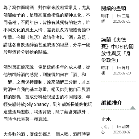
閱讀的盡頭
為了寫作而喝酒，對作家來說相當常見，尤其
酒能給予的，是種高度藝術性的精神文化，不
時評
| by 王建
鏗 | 2026-07-22
同品種，不同年份，皆擁有其獨特的魅力，唯
不同文化的風土人情，需要親炙方能體會箇中
衝擊。今期《無形》邀請作者以「酒」為題，
諾蘭《奧德
講述各自飲酒醉酒甚至戒酒的經歷，分享一段
賽》中DEI的開
段與酒難分難捨的關係。
放性與反「身
份政治」
酒對鄧正健來說，像是延綿多年的成人禮，從
時評
| by
周丹
楓
| 2026-07-29
他初嚐醉酒的感覺，到懂得如何在「酒」和
「醉」之間保持節制，原來酒醉三分醒，才是
對酒中自我的基本尊重。楊天帥則把自己與酒
精的關係，當成史料檢視過去的不同階段。年
編輯推介
輕失戀時飲Jolly Shandy，到年歲漸長能夠把玩
這些酒局遊戲，喝酒背後，除了蘊含知識外，
止水
同時也代表著一種真誠。
小說
| by 胡韡
心 | 2026-08-07
大多數的酒，廖偉棠都是一個人喝，酒醉時更