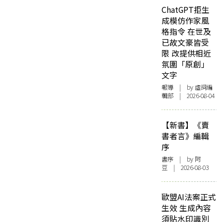
ChatGPT拒生
成模仿作家風
格指令 在世及
已故文豪皆受
限 改提供相近
氛圍「原創」
文字
報導
| by 虛詞編
輯部 | 2026-08-04
【新書】《賣
書者言》編輯
序
書序
| by 阿
豆 | 2026-08-03
歐盟AI法案正式
生效 生成內容
須貼水印識別