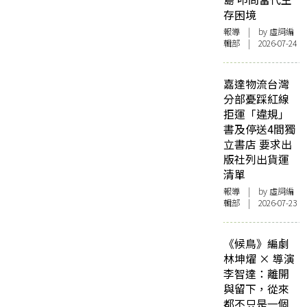
存困境
報導
| by 虛詞編
輯部 | 2026-07-24
嘉達物流台灣
分部憂踩紅線
拒運「違規」
書及停送4間獨
立書店 要求出
版社列出貨運
清單
報導
| by 虛詞編
輯部 | 2026-07-23
《候鳥》編劇
林坤燿 × 導演
李智達：離開
與留下，從來
都不只是一個