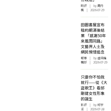
時評
| by
周丹
楓
| 2026-07-29
田園書屋宣布
租約期滿後結
業 「感謝50年
來風雨同路」
文藝界人士及
網民惋惜追念
報導
| by 虛詞編
輯部 | 2026-07-29
只要你不怕我
就行——從《大
盜歌王》看邱
剛健女性形象
的誕生
影評
| by 柯宇
涵 | 2026-07-28