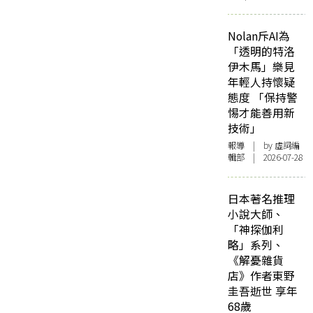
Nolan斥AI為
「透明的特洛
伊木馬」樂見
年輕人持懷疑
態度 「保持警
惕才能善用新
技術」
報導
| by 虛詞編
輯部 | 2026-07-28
日本著名推理
小說大師、
「神探伽利
略」系列、
《解憂雜貨
店》作者東野
圭吾逝世 享年
68歲