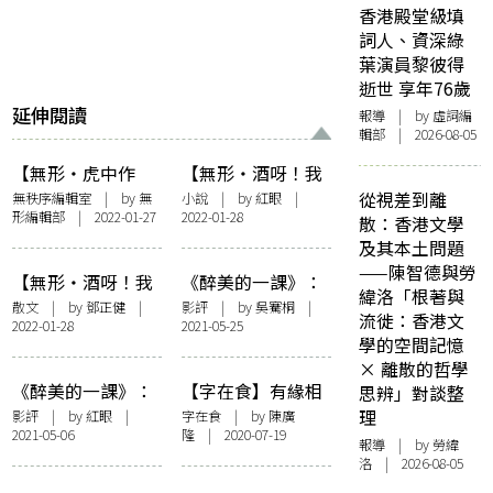
香港殿堂級填
詞人、資深綠
葉演員黎彼得
逝世 享年76歲
延伸閱讀
報導
| by 虛詞編
輯部 | 2026-08-05
【無形・虎中作
【無形・酒呀！我
樂】前置詞：苦到
叫你酒呀！】回到
從視差到離
無秩序編輯室
| by 無
小說
| by
紅眼
|
形編輯部 | 2022-01-27
2022-01-28
盡頭就是「虎」
威士忌之城
散：香港文學
及其本土問題
——陳智德與勞
【無形・酒呀！我
《醉美的一課》：
緯洛「根著與
叫你酒呀！】你永
重新活一次
散文
| by
鄧正健
|
影評
| by 吳騫桐 |
流徙：香港文
2022-01-28
2021-05-25
遠不知道那是最後
學的空間記憶
一次酩酊大醉
× 離散的哲學
《醉美的一課》：
【字在食】有緣相
思辨」對談整
人生失意，不如飲
聚天香樓，陳酒佳
理
影評
| by
紅眼
|
字在食
| by 陳廣
2021-05-06
隆 | 2020-07-19
多 Round
餚解悶愁
報導
| by 勞緯
洛 | 2026-08-05