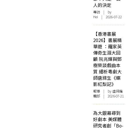
人的決定
專訪
| by
Hei | 2026-07-22
【香港書展
2026】書展精
華遊 ：羅家英
傳奇生涯大回
顧 阮兆輝與鄧
樹榮談戲曲本
質 細析粵劇大
師唐滌生《蝶
影紅梨記》
報導
| by 虛詞編
輯部 | 2026-07-21
為大銀幕尋到
好劇本 美媒體
研究者創「Bo-