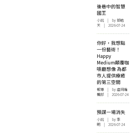
後巷中的智慧
國王
小說
| by 鄧皓
天 | 2026-07-24
你好，我想點
一份藝術！
Happy
Medium顛覆咖
啡廳想像 為都
市人提供療癒
的第三空間
報導
| by 虛詞編
輯部 | 2026-07-24
預謀一場消失
小說
| by 季
明 | 2026-07-24