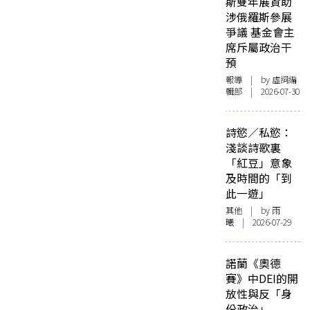
斯雙年展資助
涉俄羅斯參展
爭議 基金會主
席斥屬政治干
預
報導
| by 虛詞編
輯部 | 2026-07-30
詩慾／私慾：
淺談詩歌裏
「紅豆」意象
及時間的「到
此一遊」
其他
| by 雨
曦 | 2026-07-29
諾蘭《奧德
賽》中DEI的開
放性與反「身
份政治」