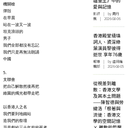
雄重生》中的
機關槍
愛與記憶
彈殻
影評
| by
周丹
在早晨
楓
| 2026-08-06
站在一波又一波
坦克浪頭的
香港殿堂級填
男子
詞人、資深綠
我們全部都沒有忘記
葉演員黎彼得
我們只是再無法朗誦
逝世 享年76歲
中國
報導
| by 虛詞編
輯部 | 2026-08-05
5.
支聯會
從視差到離
把自己解散然後再把
散：香港文學
維園的燭光都帶走吧
及其本土問題
——陳智德與勞
以香港人之名
緯洛「根著與
我們要到地鐵站
流徙：香港文
學的空間記憶
造我們的祭壇
× 離散的哲學
花是獻給三十年前的死者