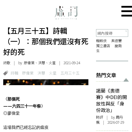
【五月三十五】詩輯
（一）：那個我們還沒有死
蜘蛛俠
奧德賽
獨立書店
施南
好的死
生
詩歌
| by 廖偉棠、洪慧、火星 | 2021-09-24
詩輯
廖偉棠
洪慧
火星
五月三十五
熱門文章
諾蘭《奧德
賽》中DEI的開
〈那個死
放性與反「身
——六四三十一年祭〉
份政治」
◎廖偉棠
時評
| by
周丹
楓
| 2026-07-29
這場我們已經忘記的瘟疫