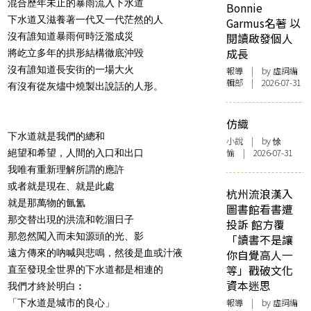
混合歷年未止的暴雨流入下水道
Bonnie
下水道又滋養著一代又一代茫然的人
Garmus名著 以
沒有誰知道暴雨何時泛濫成災
閱讀啟發個人
成長
將屹立多年的拱形結構徹底沖毀
沒有誰知道長安街的一場大火
報導
| by 虛詞編
輯部 | 2026-07-31
有沒有從灰燼中燒製出說話的人形。
仿織
下水道就是我們的總和
小說
| by 悇
愉 | 2026-07-31
絕望和希望，人間的入口和出口
我唯有重新理解所謂的應許
或者就是現在、就是此處
杭州流浪漢入
就是那萬物的氤氳
圖書館看書遭
那交替出現的洪流和乾涸日子
投訴 館方覆
那忽然闖入而未知源頭的光、影
「讀書不是讓
遠方傳來的吶喊與悲鳴，然後是血或汁液
你自覺高人一
等」戳破文化
直至發現全世界的下水道都是相連的
資本迷思
我們才終於明白︰
報導
| by 虛詞編
「下水道是城市的良心」