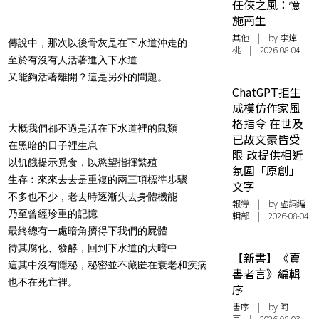
任俠之風：憶
施南生
其他
| by 李焯
傳說中，那次以後骨灰是在下水道沖走的
桃 | 2026-08-04
至於有沒有人活著進入下水道
又能夠活著離開？這是另外的問題。
ChatGPT拒生
成模仿作家風
格指令 在世及
大概我們都不過是活在下水道裡的鼠類
已故文豪皆受
在黑暗的日子裡生息
限 改提供相近
以飢餓提示覓食，以慾望指揮繁殖
氛圍「原創」
生存︰來來去去是重複的兩三項標準步驟
文字
不多也不少，老去時逐漸失去身體機能
報導
| by 虛詞編
乃至曾經珍重的記憶
輯部 | 2026-08-04
最終總有一處暗角擠得下我們的屍體
待其腐化、發酵，回到下水道的大暗中
【新書】《賣
這其中沒有隱秘，秘密並不藏匿在衰老和疾病
書者言》編輯
也不在死亡裡。
序
書序
| by 阿