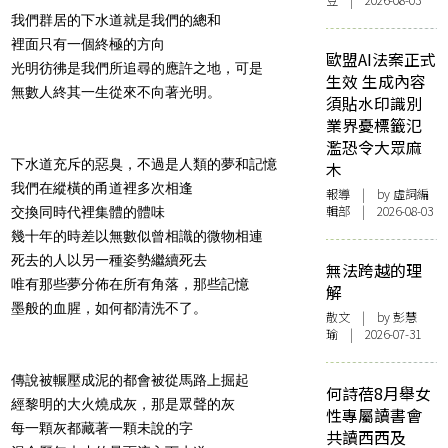
豆 | 2026-08-03
我們群居的下水道就是我們的總和
裡面只有一個終極的方向
歐盟AI法案正式
光明彷彿是我們所追尋的應許之地，可是
生效 生成內容
無數人終其一生從來不向著光明。
須貼水印識別
業界憂標籤氾
濫恐令大眾麻
下水道充斥的惡臭，不過是人類的夢和記憶
木
我們在縱橫的甬道裡多次相逢
報導
| by 虛詞編
輯部 | 2026-08-03
交換同時代裡集體的體味
幾十年的時差以無數似曾相識的微物相連
死去的人以另一種姿勢繼續死去
無法跨越的理
唯有那些夢分佈在所有角落，那些記憶
解
墨般的血腥，如何都清洗不了。
散文
| by 彭慧
瑜 | 2026-07-31
傳說被輾壓成泥的都會被從馬路上掘起
何詩蓓8月舉女
經黎明的大火燒成灰，那是眾聲的灰
性專屬讀書會
每一顆灰都藏著一顆未說的字
共讀西西及