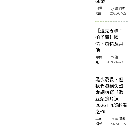
68歲
報導
| by 虛詞編
輯部 | 2026-07-27
【邁克專欄：
拍子簿】國
情、風情及其
他
專欄
| by
邁
克
| 2026-07-27
黑夜漫長，但
我們拒絕失聲
虛詞精選「歐
亞紀錄片週
2026」4部必看
之作
其他
| by 虛詞編
輯部 | 2026-07-27