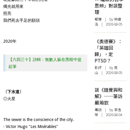
思辨」對談整
燭光就用來
理
照亮
報導
| by 勞緯
我們死去手足的額頭
洛 | 2026-08-05
《奧德賽》：
2020年
「英雄回
歸」，定
【六四三十】詩輯：無數人躲在黑暗中提
PTSD？
起筆
影評
| by 易
山 | 2026-08-05
談《錯覺與和
〈下水道〉
解》──筆訪
◎火星
嚴瀚欽
專訪
| by 李浩
榮 | 2026-08-04
The sewer is the conscience of the city.
- Victor Hugo "Les Misérables"