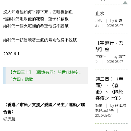
沒人知道他如何平靜下來，去哪裡捐血
止水
他讓我們咀嚼他的花蕊、蓮子和藕根
小說
| by 胡韡
心 | 2026-08-07
給我們一個火宅裡的希望他從不說破
給我們一頓冒騰著土氣的暴雨他從不說破
【字遊行·巴
黎】熱
2020.6.1.
字遊行
| by 郭芊
葉 | 2026-08-07
【六四三十】〈回憶有罪〉的世代轉接︰
詩三首：〈春
「六四」聽歌
雨〉、〈春
後〉、〈隔靴
搔癢之七年〉
〈香港／市民／支援／愛國／民主／運動／聯
詩歌
| by 飲江,莫
凱傑,王兆基 |
合會〉
2026-08-07
◎洪慧