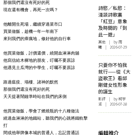
那個我們還沒有死好的死
詩慾／私慾：
現在還有機會，再死一次嗎？
淺談詩歌裏
「紅豆」意象
他離開生死場，繼續穿過菜市口
及時間的「到
買菜做飯，趁機一年一年南下
此一遊」
來到我們的瘴癘地，修好他的自行車
其他
| by 雨
曦 | 2026-07-29
他買菜做飯，討價還價，繞開血淋淋肉舖
他寫信給木樨地的朋友，叮囑不要原諒
只要你不怕我
他遇見土瓜灣的中學生，叮囑不要原諒
就行——從《大
盜歌王》看邱
路過瘟疫、塌樓、諸神的默然
剛健女性形象
那個我們還沒有死好的死
的誕生
天天提著鬧鐘準時站在我們的床側
影評
| by 柯宇
涵 | 2026-07-28
他買菜做飯，學會了燃燒瓶的十八種做法
繞過血淋淋的地鐵站，聽我們的心跳將鐵軌擊
打
編輯推介
間或他舉牌像本城的普通人，忘記普通話