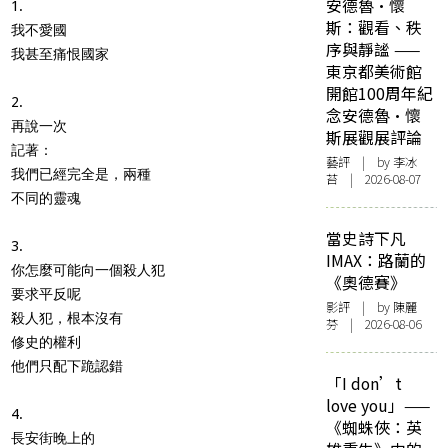
安德魯·懷
1.
斯：觀看、秩
我不愛國
序與靜謐 ——
我甚至痛恨國家
東京都美術館
開館100周年紀
2.
念安德魯·懷
再說一次
斯展觀展評論
記著：
藝評
| by 李冰
我們已經完全是，兩種
苔 | 2026-08-07
不同的靈魂
當史詩下凡
3.
IMAX：路蘭的
你怎麼可能向一個殺人犯
《奧德賽》
要求平反呢
影評
| by 陳麗
殺人犯，根本沒有
芬 | 2026-08-06
修史的權利
他們只配下跪認錯
「I don’t
love you」——
4.
《蜘蛛俠：英
長安街晚上的