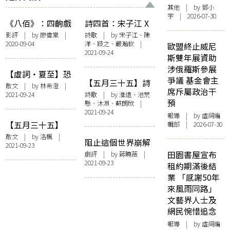
其他
| by 鄧小
宇 | 2026-07-30
《八佰》：四齣戲
詩四首：宋子江 X
的沈醉與荒腔
陳洋 X 跂之 X 嚴瀚
影評
| by
廖偉棠
|
詩歌
| by 宋子江、陳
2020-09-04
洋、跂之、嚴瀚欽 |
欽
歐盟終止威尼
2021-09-24
斯雙年展資助
涉俄羅斯參展
【虛詞・夏至】恐
爭議 基金會主
【五月三十五】詩
懼、夏天與鱗翅目
散文
| by 林希澄 |
席斥屬政治干
輯（二）：他們會
2021-09-24
詩歌
| by 淮遠、池荒
預
懸、沐淋、蘇朗欣 |
繼續向你緩慢滴落
2021-09-24
滾熱的油
報導
| by 虛詞編
【五月三十五】
輯部 | 2026-07-30
〈回憶有罪〉的世
散文
| by
洛楓
|
阻止這個世界崩解
2021-09-23
代轉接
的人──評莊梅岩
田園書屋宣布
劇評
| by
蔣曉薇
|
2021-09-23
《5月35日》
租約期滿後結
業 「感謝50年
來風雨同路」
文藝界人士及
網民惋惜追念
報導
| by 虛詞編