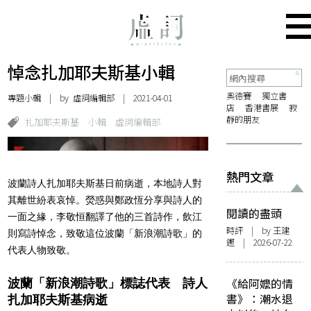
悼念扎加耶夫斯基小輯
奧德賽
獨立書
專題小輯
| by 虛詞編輯部 | 2021-04-01
店
香港書展
寂
靜的朋友
扎加耶夫斯基
小輯
虛詞編輯部
熱門文章
波蘭詩人扎加耶夫斯基日前病逝，本地詩人對
其離世紛表哀悼。熒惑與鄭政恆分享與詩人的
閱讀的盡頭
一面之緣，李敬恒翻譯了他的三首詩作，飲江
時評
| by 王建
則寫詩悼念，致敬這位波蘭「新浪潮詩歌」的
鏗 | 2026-07-22
代表人物致敬。
波蘭「新浪潮詩歌」標誌代表 詩人
《給阿嬤的情
書》：潮水退
扎加耶夫斯基病逝