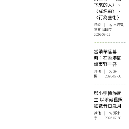
下來的人〉、
〈成名前〉、
〈行為藝術〉
詩歌
| by 王培智,
黎喜,潘國亨 |
2026-07-31
當繁華落幕
時：在香港閱
讀東野圭吾
其他
| by
洛
楓
| 2026-07-30
鄧小宇憶施南
生 以珍藏舊照
細數昔日歲月
其他
| by 鄧小
宇 | 2026-07-30