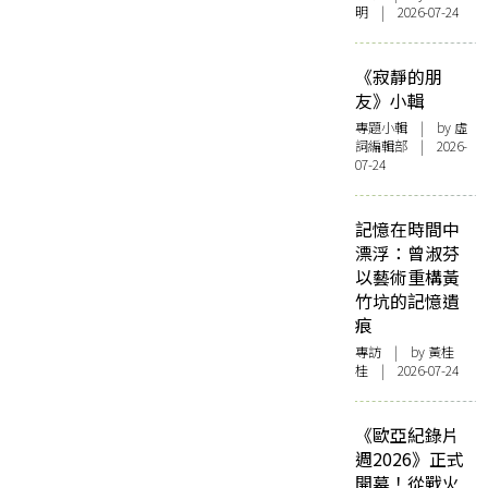
明 | 2026-07-24
《寂靜的朋
友》小輯
專題小輯
| by 虛
詞編輯部 | 2026-
07-24
記憶在時間中
漂浮：曾淑芬
以藝術重構黃
竹坑的記憶遺
痕
專訪
| by 黃桂
桂 | 2026-07-24
《歐亞紀錄片
週2026》正式
開幕！從戰火