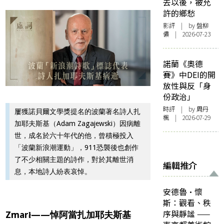
去以後，被允
許的鄉愁
影評
| by 盤柳
儂 | 2026-07-23
諾蘭《奧德
賽》中DEI的開
放性與反「身
份政治」
時評
| by
周丹
屢獲諾貝爾文學獎提名的波蘭著名詩人扎
楓
| 2026-07-29
加耶夫斯基（Adam Zagajewski）因病離
世，成名於六十年代的他，曾積極投入
「波蘭新浪潮運動」，911恐襲後也創作
了不少相關主題的詩作，對於其離世消
編輯推介
息，本地詩人紛表哀悼。
安德魯·懷
斯：觀看、秩
序與靜謐 ——
Zmarł——悼阿當扎加耶夫斯基