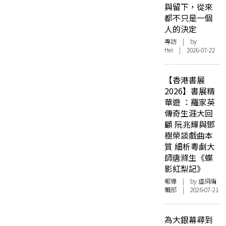
與留下，從來
都不只是一個
人的決定
專訪
| by
Hei | 2026-07-22
【香港書展
2026】書展精
華遊 ：羅家英
傳奇生涯大回
顧 阮兆輝與鄧
樹榮談戲曲本
質 細析粵劇大
師唐滌生《蝶
影紅梨記》
報導
| by 虛詞編
輯部 | 2026-07-21
為大銀幕尋到