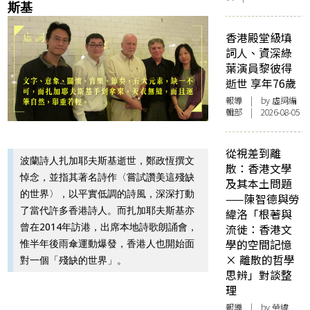
斯基
香港殿堂級填
詞人、資深綠
葉演員黎彼得
逝世 享年76歲
報導
| by 虛詞編
輯部 | 2026-08-05
從視差到離
波蘭詩人扎加耶夫斯基逝世，鄭政恆撰文
散：香港文學
悼念，並指其著名詩作〈嘗試讚美這殘缺
及其本土問題
的世界〉，以平實低調的詩風，深深打動
——陳智德與勞
了當代許多香港詩人。而扎加耶夫斯基亦
緯洛「根著與
曾在2014年訪港，出席本地詩歌朗誦會，
流徙：香港文
學的空間記憶
惟半年後雨傘運動爆發，香港人也開始面
× 離散的哲學
對一個「殘缺的世界」。
思辨」對談整
理
報導
| by 勞緯