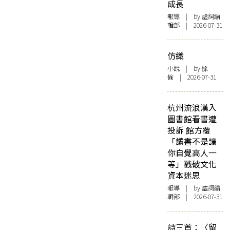
成長
報導
| by 虛詞編
輯部 | 2026-07-31
仿織
小說
| by 悇
愉 | 2026-07-31
杭州流浪漢入
圖書館看書遭
投訴 館方覆
「讀書不是讓
你自覺高人一
等」戳破文化
資本迷思
報導
| by 虛詞編
輯部 | 2026-07-31
詩三首：〈留