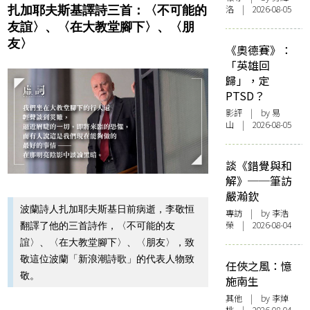
扎加耶夫斯基譯詩三首：〈不可能的
洛 | 2026-08-05
友誼〉、〈在大教堂腳下〉、〈朋
友〉
《奧德賽》：
「英雄回
歸」，定
PTSD？
影評
| by 易
山 | 2026-08-05
談《錯覺與和
解》──筆訪
嚴瀚欽
波蘭詩人扎加耶夫斯基日前病逝，李敬恒
專訪
| by 李浩
榮 | 2026-08-04
翻譯了他的三首詩作，〈不可能的友
誼〉、〈在大教堂腳下〉、〈朋友〉，致
敬這位波蘭「新浪潮詩歌」的代表人物致
任俠之風：憶
敬。
施南生
其他
| by 李焯