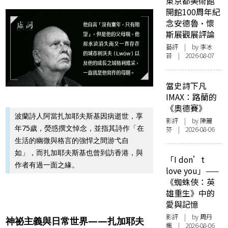
東京都美術館
開館100周年紀
念安德魯·懷
斯展觀展評論
藝評
| by 李冰
苔 | 2026-08-07
當史詩下凡
IMAX：路蘭的
《奧德賽》
波蘭詩人阿當扎加耶夫斯基因病逝世，享
影評
| by 陳麗
年75歲，熒惑撰文悼念，並指其詩作「在
芬 | 2026-08-06
生活的幽微與格言的強悍之間游弋自
如」，而扎加耶夫斯基也曾到訪香港，與
「I don’t
作者有過一面之緣。
love you」——
《蜘蛛俠：英
雄重生》中的
愛與記憶
影評
| by
周丹
神祕主義與日常世界——扎加耶夫
楓
| 2026-08-06