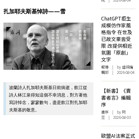
桃 | 2026-08-04
扎加耶夫斯基悼詩——雪
ChatGPT拒生
成模仿作家風
格指令 在世及
已故文豪皆受
限 改提供相近
氛圍「原創」
文字
報導
| by 虛詞編
輯部 | 2026-08-04
波蘭詩人扎加耶夫斯基日前病逝，飲江從
【新書】《賣
詩人林江泉得知這個不幸消息，對方著他
書者言》編輯
寫詩悼念，寥寥數句，盡是飲江對扎加耶
序
夫斯基的敬意。
書序
| by 阿
豆 | 2026-08-03
歐盟AI法案正式