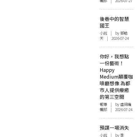
輯部 | 2026-07-27
後巷中的智慧
國王
小說
| by 鄧皓
天 | 2026-07-24
你好，我想點
一份藝術！
Happy
Medium顛覆咖
啡廳想像 為都
市人提供療癒
的第三空間
報導
| by 虛詞編
輯部 | 2026-07-24
預謀一場消失
小說
| by 季