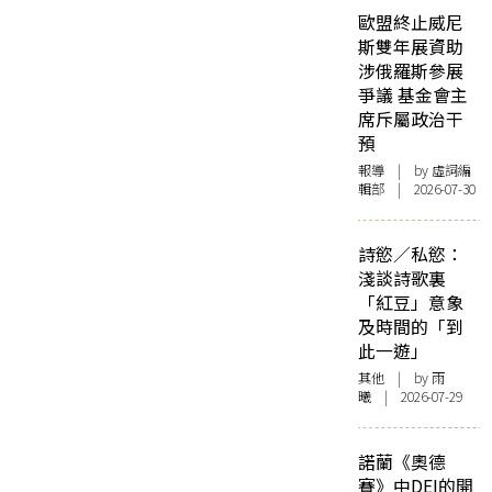
歐盟終止威尼
斯雙年展資助
涉俄羅斯參展
爭議 基金會主
席斥屬政治干
預
報導
| by 虛詞編
輯部 | 2026-07-30
詩慾／私慾：
淺談詩歌裏
「紅豆」意象
及時間的「到
此一遊」
其他
| by 雨
曦 | 2026-07-29
諾蘭《奧德
賽》中DEI的開