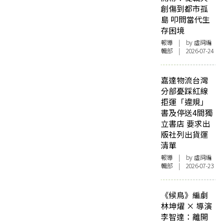
創傷到都市孤
島 叩問當代生
存困境
報導
| by 虛詞編
輯部 | 2026-07-24
嘉達物流台灣
分部憂踩紅線
拒運「違規」
書及停送4間獨
立書店 要求出
版社列出貨運
清單
報導
| by 虛詞編
輯部 | 2026-07-23
《候鳥》編劇
林坤燿 × 導演
李智達：離開