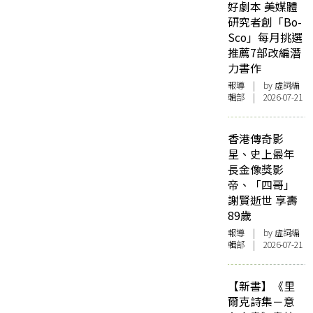
好劇本 美媒體
研究者創「Bo-
Sco」每月挑選
推薦7部改編潛
力書作
報導
| by 虛詞編
輯部 | 2026-07-21
香港傳奇影
星、史上最年
長金像獎影
帝、「四哥」
謝賢逝世 享壽
89歲
報導
| by 虛詞編
輯部 | 2026-07-21
【新書】《里
爾克詩集－意