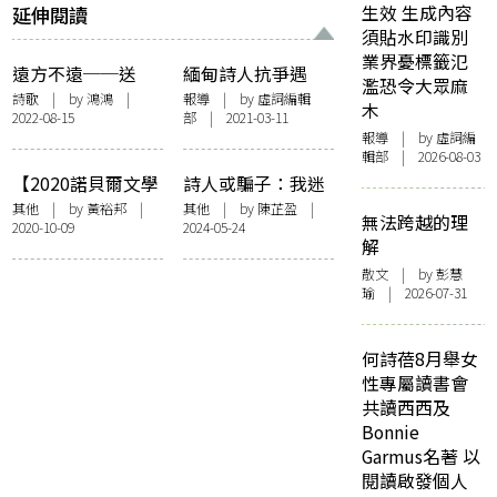
生效 生成內容
延伸閱讀
須貼水印識別
業界憂標籤氾
遠方不遠──送
緬甸詩人抗爭遇
濫恐令大眾麻
Peter Brook
害 生前獄中書
詩歌
| by 鴻鴻 |
報導
| by 虛詞編輯
木
2022-08-15
部 | 2021-03-11
簡：「倘若流氓無
報導
| by 虛詞編
法管治，要政府來
輯部 | 2026-08-03
做甚麼？」 香港
【2020諾貝爾文學
詩人或騙子：我迷
詩人寫詩紀念
獎】美國女詩人露
失在這場雙子座的
其他
| by
黃裕邦
|
其他
| by
陳芷盈
|
無法跨越的理
2020-10-09
2024-05-24
伊絲．葛綠珂——
語言遊戲
解
模糊也是清晰的一
散文
| by 彭慧
種
瑜 | 2026-07-31
何詩蓓8月舉女
性專屬讀書會
共讀西西及
Bonnie
Garmus名著 以
閱讀啟發個人