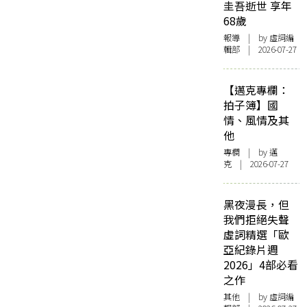
圭吾逝世 享年
68歲
報導
| by 虛詞編
輯部 | 2026-07-27
【邁克專欄：
拍子簿】國
情、風情及其
他
專欄
| by
邁
克
| 2026-07-27
黑夜漫長，但
我們拒絕失聲
虛詞精選「歐
亞紀錄片週
2026」4部必看
之作
其他
| by 虛詞編