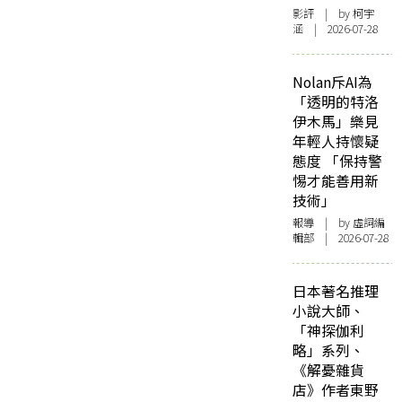
影評
| by 柯宇
涵 | 2026-07-28
Nolan斥AI為
「透明的特洛
伊木馬」樂見
年輕人持懷疑
態度 「保持警
惕才能善用新
技術」
報導
| by 虛詞編
輯部 | 2026-07-28
日本著名推理
小說大師、
「神探伽利
略」系列、
《解憂雜貨
店》作者東野