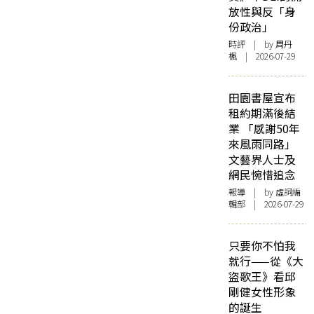
放性與反「身
份政治」
時評
| by
周丹
楓
| 2026-07-29
田園書屋宣布
租約期滿後結
業 「感謝50年
來風雨同路」
文藝界人士及
網民惋惜追念
報導
| by 虛詞編
輯部 | 2026-07-29
只要你不怕我
就行——從《大
盜歌王》看邱
剛健女性形象
的誕生