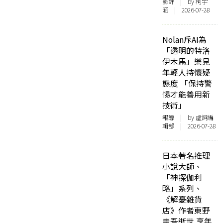
影評
| by 柯宇
涵 | 2026-07-28
Nolan斥AI為
「透明的特洛
伊木馬」樂見
年輕人持懷疑
態度 「保持警
惕才能善用新
技術」
報導
| by 虛詞編
輯部 | 2026-07-28
日本著名推理
小說大師、
「神探伽利
略」系列、
《解憂雜貨
店》作者東野
圭吾逝世 享年