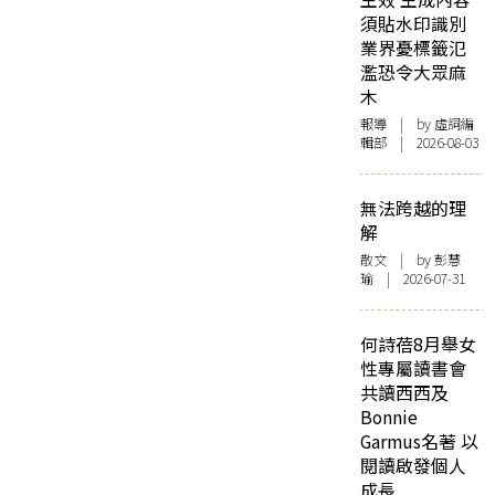
須貼水印識別
業界憂標籤氾
濫恐令大眾麻
木
報導
| by 虛詞編
輯部 | 2026-08-03
無法跨越的理
解
散文
| by 彭慧
瑜 | 2026-07-31
何詩蓓8月舉女
性專屬讀書會
共讀西西及
Bonnie
Garmus名著 以
閱讀啟發個人
成長