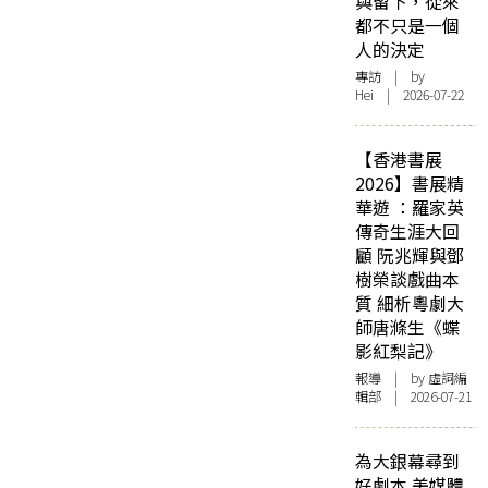
與留下，從來
都不只是一個
人的決定
專訪
| by
Hei | 2026-07-22
【香港書展
2026】書展精
華遊 ：羅家英
傳奇生涯大回
顧 阮兆輝與鄧
樹榮談戲曲本
質 細析粵劇大
師唐滌生《蝶
影紅梨記》
報導
| by 虛詞編
輯部 | 2026-07-21
為大銀幕尋到
好劇本 美媒體