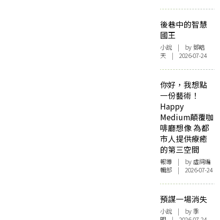
後巷中的智慧
國王
小說
| by 鄧皓
天 | 2026-07-24
你好，我想點
一份藝術！
Happy
Medium顛覆咖
啡廳想像 為都
市人提供療癒
的第三空間
報導
| by 虛詞編
輯部 | 2026-07-24
預謀一場消失
小說
| by 季
明 | 2026-07-24