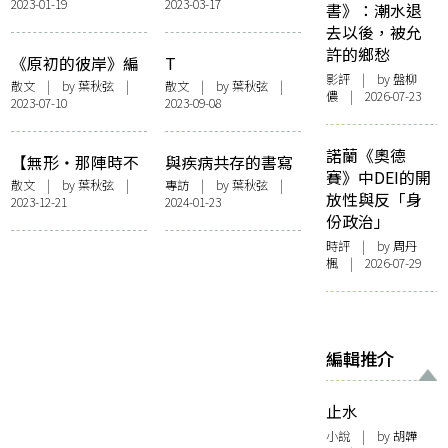
2023-01-19
2023-03-17
書》：潮水退
去以後，被允
許的鄉愁
《原初的彼岸》編
T
影評
| by 盤柳
後記
散文
| by 葉秋弦 |
散文
| by 葉秋弦 |
儂 | 2026-07-23
2023-07-10
2023-09-08
諾蘭《奧德
【無形・那陣時不
與疾病共存的書寫
賽》中DEI的開
知道的滋味】潛伏
——與董啟章談
散文
| by 葉秋弦 |
專訪
| by 葉秋弦 |
放性與反「身
2023-12-21
2024-01-23
味蕾的密語
《心》
份政治」
時評
| by
周丹
楓
| 2026-07-29
編輯推介
止水
小說
| by 胡韡