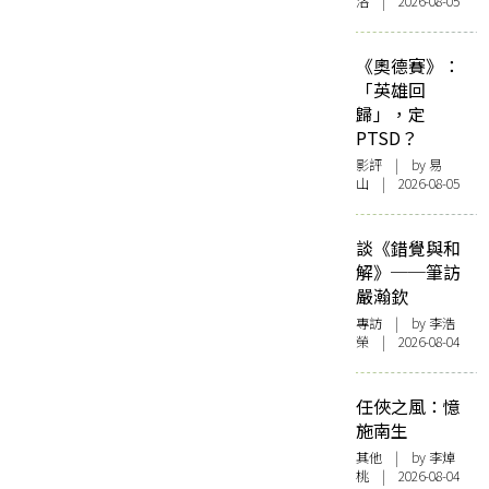
洛 | 2026-08-05
《奧德賽》：
「英雄回
歸」，定
PTSD？
影評
| by 易
山 | 2026-08-05
談《錯覺與和
解》──筆訪
嚴瀚欽
專訪
| by 李浩
榮 | 2026-08-04
任俠之風：憶
施南生
其他
| by 李焯
桃 | 2026-08-04