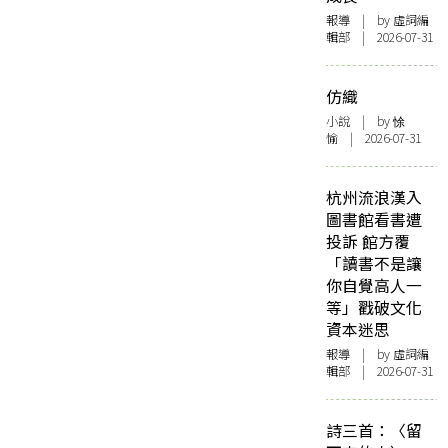
報導
| by 虛詞編
輯部 | 2026-07-31
仿織
小說
| by 悇
愉 | 2026-07-31
杭州流浪漢入
圖書館看書遭
投訴 館方覆
「讀書不是讓
你自覺高人一
等」戳破文化
資本迷思
報導
| by 虛詞編
輯部 | 2026-07-31
詩三首：〈留