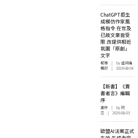
ChatGPT拒生
成模仿作家風
格指令 在世及
已故文豪皆受
限 改提供相近
氛圍「原創」
文字
報導
| by 虛詞編
輯部 | 2026-08-04
【新書】《賣
書者言》編輯
序
書序
| by 阿
豆 | 2026-08-03
歐盟AI法案正式
生效 生成內容