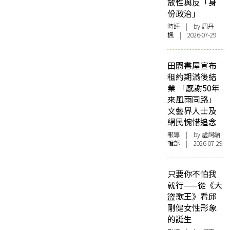
放性與反「身
份政治」
時評
| by
周丹
楓
| 2026-07-29
田園書屋宣布
租約期滿後結
業 「感謝50年
來風雨同路」
文藝界人士及
網民惋惜追念
報導
| by 虛詞編
輯部 | 2026-07-29
只要你不怕我
就行——從《大
盜歌王》看邱
剛健女性形象
的誕生