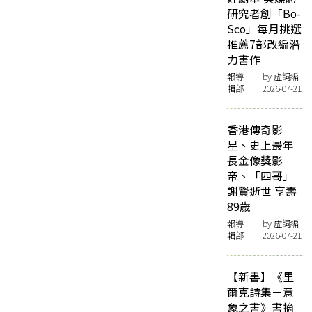
研究者創「Bo-
Sco」每月挑選
推薦7部改編潛
力書作
報導
| by 虛詞編
輯部 | 2026-07-21
香港傳奇影
星、史上最年
長金像獎影
帝、「四哥」
謝賢逝世 享壽
89歲
報導
| by 虛詞編
輯部 | 2026-07-21
【新書】《里
爾克詩集－意
象之書》書摘