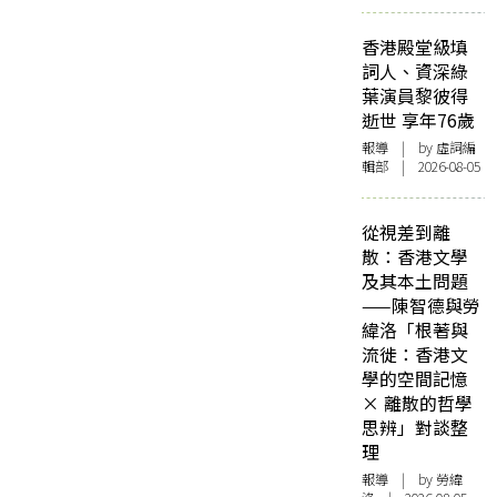
香港殿堂級填
詞人、資深綠
葉演員黎彼得
逝世 享年76歲
報導
| by 虛詞編
輯部 | 2026-08-05
從視差到離
散：香港文學
及其本土問題
——陳智德與勞
緯洛「根著與
流徙：香港文
學的空間記憶
× 離散的哲學
思辨」對談整
理
報導
| by 勞緯