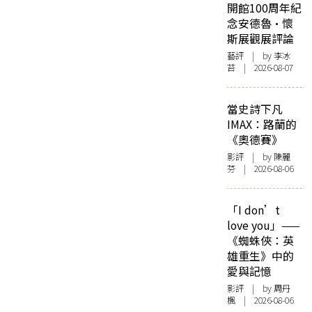
開館100周年紀
念安德魯·懷
斯展觀展評論
藝評
| by 李冰
苔 | 2026-08-07
當史詩下凡
IMAX：路蘭的
《奧德賽》
影評
| by 陳麗
芬 | 2026-08-06
「I don’t
love you」——
《蜘蛛俠：英
雄重生》中的
愛與記憶
影評
| by
周丹
楓
| 2026-08-06