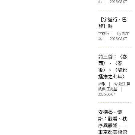
心 | 2026-08-07
【字遊行·巴
黎】熱
字遊行
| by 郭芊
葉 | 2026-08-07
詩三首：〈春
雨〉、〈春
後〉、〈隔靴
搔癢之七年〉
詩歌
| by 飲江,莫
凱傑,王兆基 |
2026-08-07
安德魯·懷
斯：觀看、秩
序與靜謐 ——
東京都美術館