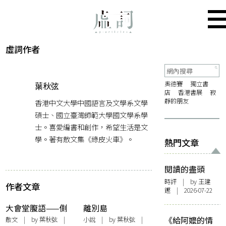
虛詞作者
奧德賽
獨立書
葉秋弦
店
香港書展
寂
靜的朋友
香港中文大學中國語言及文學系文學
碩士、國立臺灣師範大學國文學系學
士。喜愛編書和創作，希望生活是文
學。著有散文集《綠皮火車》。
熱門文章
閱讀的盡頭
時評
| by 王建
作者文章
鏗 | 2026-07-22
大會堂腹語——側
離別島
記成書的日子
《給阿嬤的情
散文
| by 葉秋弦 |
小說
| by 葉秋弦 |