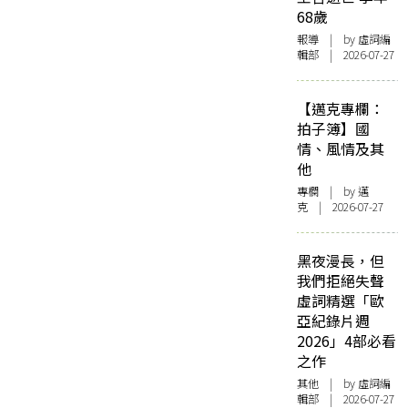
68歲
報導
| by 虛詞編
輯部 | 2026-07-27
【邁克專欄：
拍子簿】國
情、風情及其
他
專欄
| by
邁
克
| 2026-07-27
黑夜漫長，但
我們拒絕失聲
虛詞精選「歐
亞紀錄片週
2026」4部必看
之作
其他
| by 虛詞編
輯部 | 2026-07-27