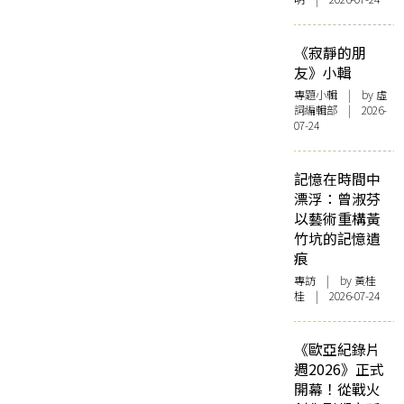
《寂靜的朋
友》小輯
專題小輯
| by 虛
詞編輯部 | 2026-
07-24
記憶在時間中
漂浮：曾淑芬
以藝術重構黃
竹坑的記憶遺
痕
專訪
| by 黃桂
桂 | 2026-07-24
《歐亞紀錄片
週2026》正式
開幕！從戰火