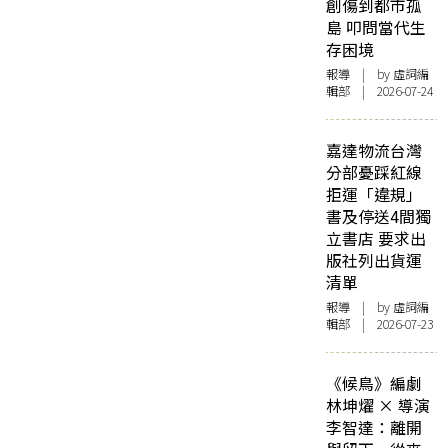
創傷到都市孤
島 叩問當代生
存困境
報導
| by 虛詞編
輯部 | 2026-07-24
嘉達物流台灣
分部憂踩紅線
拒運「違規」
書及停送4間獨
立書店 要求出
版社列出貨運
清單
報導
| by 虛詞編
輯部 | 2026-07-23
《候鳥》編劇
林坤燿 × 導演
李智達：離開