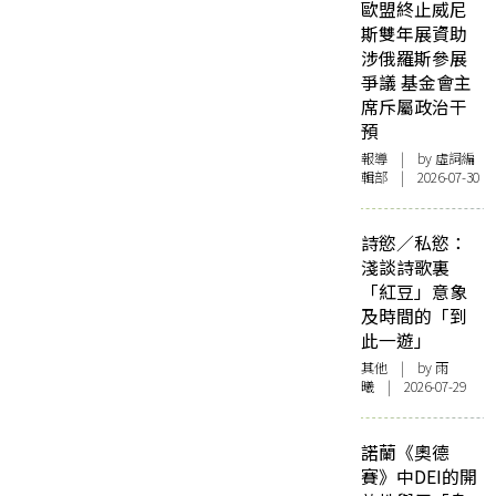
歐盟終止威尼
斯雙年展資助
涉俄羅斯參展
爭議 基金會主
席斥屬政治干
預
報導
| by 虛詞編
輯部 | 2026-07-30
詩慾／私慾：
淺談詩歌裏
「紅豆」意象
及時間的「到
此一遊」
其他
| by 雨
曦 | 2026-07-29
諾蘭《奧德
賽》中DEI的開