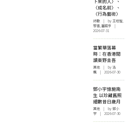
下來的人〉、
〈成名前〉、
〈行為藝術〉
詩歌
| by 王培智,
黎喜,潘國亨 |
2026-07-31
當繁華落幕
時：在香港閱
讀東野圭吾
其他
| by
洛
楓
| 2026-07-30
鄧小宇憶施南
生 以珍藏舊照
細數昔日歲月
其他
| by 鄧小
宇 | 2026-07-30