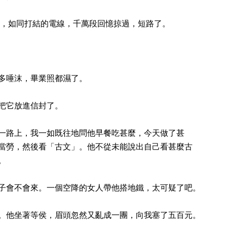
頭又扭作一團，如同打結的電線，千萬段回憶掠過，短路了。
多唾沫，畢業照都濕了。
把它放進信封了。
一路上，我一如既往地問他早餐吃甚麼，今天做了甚
當勞，然後看「古文」。他不從未能說出自己看甚麼古
。
子會不會來。一個空降的女人帶他搭地鐵，太可疑了吧。
。他坐著等侯，眉頭忽然又亂成一團，向我塞了五百元。