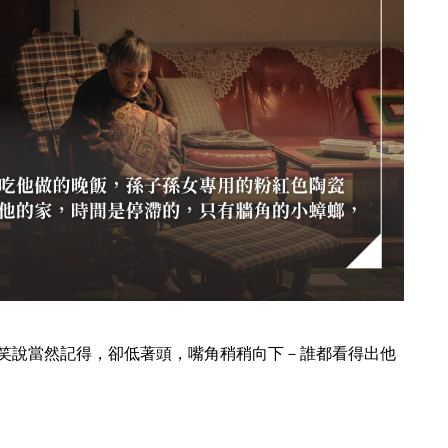
笑說當然記得，卻低著頭，嘴角稍稍向下－誰都看得出他