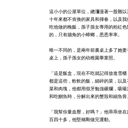
這小小的公屋單位，總瀰漫著一股難以
十年來都不肯換的家具和揮春，以及我
吃他做的晚飯，孫子孫女專用的粉紅色
的，只有牆角的小蟑螂，悉悉率率。
唯一不同的，是兩年前書桌上多了她妻
桌上，孫子孫女的幼稚園畢業照。
「這是飯盒，現在不吃就記得放進雪櫃
都是這些，軟軟的飯，細碎的菜，以及
菜和肉塊，他都用假牙勉強碾爛，吸嘬
和吃鰂魚時，分解出來的蟹殼和細魚骨
「我幫你量血壓，好嗎？」他乖乖坐在
百四十多，他堅稱剛做完運動。