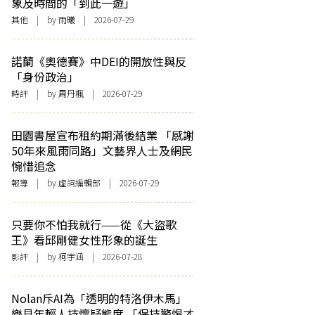
象及時間的「到此一遊」
其他
| by 雨曦 | 2026-07-29
諾蘭《奧德賽》中DEI的開放性與反
「身份政治」
時評
| by
周丹楓
| 2026-07-29
田園書屋宣布租約期滿後結業 「感謝
50年來風雨同路」文藝界人士及網民
惋惜追念
報導
| by 虛詞編輯部 | 2026-07-29
只要你不怕我就行——從《大盜歌
王》看邱剛健女性形象的誕生
影評
| by 柯宇涵 | 2026-07-28
Nolan斥AI為「透明的特洛伊木馬」
樂見年輕人持懷疑態度 「保持警惕才