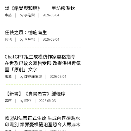
談《錯覺與和解》──筆訪嚴瀚欽
專訪
| by 李浩榮 | 2026-08-04
任俠之風：憶施南生
其他
| by 李焯桃 | 2026-08-04
ChatGPT拒生成模仿作家風格指令
在世及已故文豪皆受限 改提供相近氛
圍「原創」文字
報導
| by 虛詞編輯部 | 2026-08-04
【新書】《賣書者言》編輯序
書序
| by 阿豆 | 2026-08-03
歐盟AI法案正式生效 生成內容須貼水
印識別 業界憂標籤氾濫恐令大眾麻木