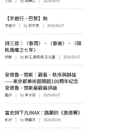
小說
| by 胡韡心 | 2026-08-07
【字遊行·巴黎】熱
字遊行
| by 郭芊葉 | 2026-08-07
詩三首：〈春雨〉、〈春後〉、〈隔
靴搔癢之七年〉
詩歌
| by 飲江,莫凱傑,王兆基 | 2026-08-07
安德魯·懷斯：觀看、秩序與靜謐
——東京都美術館開館100周年紀念
安德魯·懷斯展觀展評論
藝評
| by 李冰苔 | 2026-08-07
當史詩下凡IMAX：路蘭的《奧德賽》
影評
| by 陳麗芬 | 2026-08-06