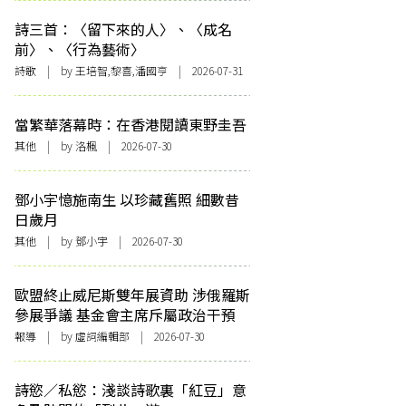
詩三首：〈留下來的人〉、〈成名
前〉、〈行為藝術〉
詩歌
| by 王培智,黎喜,潘國亨 | 2026-07-31
當繁華落幕時：在香港閱讀東野圭吾
其他
| by
洛楓
| 2026-07-30
鄧小宇憶施南生 以珍藏舊照 細數昔
日歲月
其他
| by 鄧小宇 | 2026-07-30
歐盟終止威尼斯雙年展資助 涉俄羅斯
參展爭議 基金會主席斥屬政治干預
報導
| by 虛詞編輯部 | 2026-07-30
詩慾／私慾：淺談詩歌裏「紅豆」意