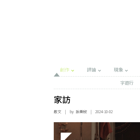
創作
評論
現象
字遊行
家訪
散文
| by
孫樂欣
| 2024-10-02