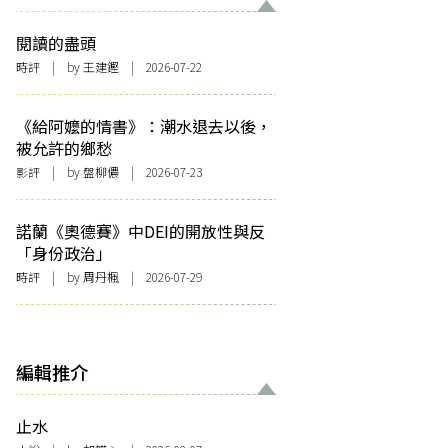
閱讀的盡頭
時評
| by 王建鏗 | 2026-07-22
《給阿嬤的情書》：潮水退去以後，
被允許的鄉愁
影評
| by 盤柳儂 | 2026-07-23
諾蘭《奧德賽》中DEI的開放性與反
「身份政治」
時評
| by
周丹楓
| 2026-07-29
編輯推介
止水