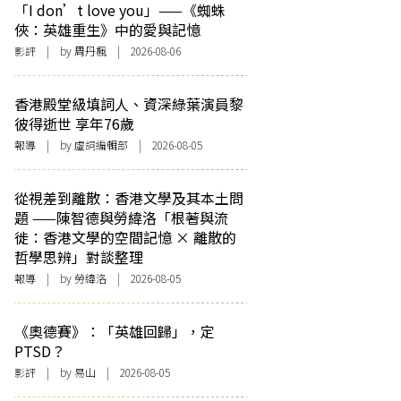
「I don’t love you」——《蜘蛛
俠：英雄重生》中的愛與記憶
影評
| by
周丹楓
| 2026-08-06
香港殿堂級填詞人、資深綠葉演員黎
彼得逝世 享年76歲
報導
| by 虛詞編輯部 | 2026-08-05
從視差到離散：香港文學及其本土問
題 ——陳智德與勞緯洛「根著與流
徙：香港文學的空間記憶 × 離散的
哲學思辨」對談整理
報導
| by 勞緯洛 | 2026-08-05
《奧德賽》：「英雄回歸」，定
PTSD？
影評
| by 易山 | 2026-08-05