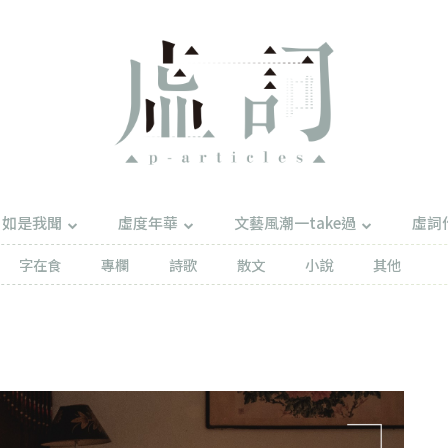
如是我聞
虛度年華
文藝風潮一take過
虛詞
字在食
專欄
詩歌
散文
小說
其他