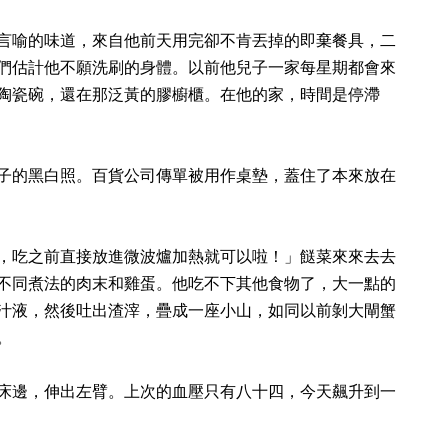
言喻的味道，來自他前天用完卻不肯丟掉的即棄餐具，二
們估計他不願洗刷的身體。以前他兒子一家每星期都會來
陶瓷碗，還在那泛黃的膠櫥櫃。在他的家，時間是停滯
子的黑白照。百貨公司傳單被用作桌墊，蓋住了本來放在
，吃之前直接放進微波爐加熱就可以啦！」餸菜來來去去
不同煮法的肉末和雞蛋。他吃不下其他食物了，大一點的
汁液，然後吐出渣滓，疊成一座小山，如同以前剝大閘蟹
。
床邊，伸出左臂。上次的血壓只有八十四，今天飆升到一