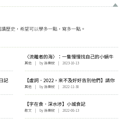
國讀歷史，希望可以學多一點，寫多一點。
〈流離者的海〉：一隻慢慢找自己的小蝸牛
其他
| by
孫樂欣
| 2023-10-13
日記
【虛詞．2022，來不及好好告別他們】請你
不要嫌我煩
其他
| by
孫樂欣
| 2022-11-30
【字在食．深水埗】小城食記
散文
| by
孫樂欣
| 2022-08-13