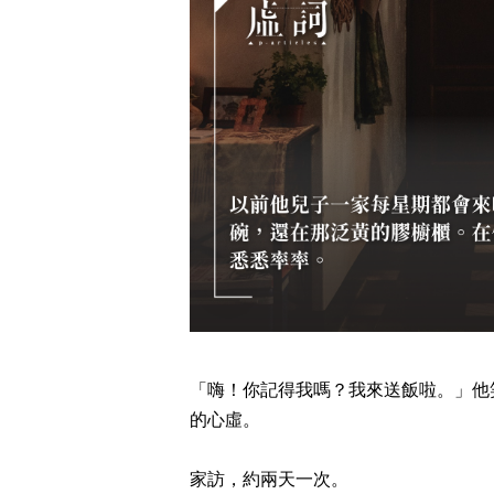
「嗨！你記得我嗎？我來送飯啦。」他
的心虛。
家訪，約兩天一次。