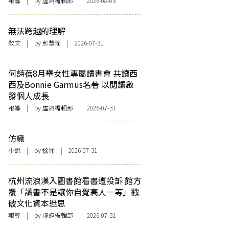
報導
| by 虛詞編輯部 | 2026-08-03
無法跨越的理解
散文
| by 彭慧瑜 | 2026-07-31
何詩蓓8月舉女性專屬讀書會 共讀西
西及Bonnie Garmus名著 以閱讀啟
發個人成長
報導
| by 虛詞編輯部 | 2026-07-31
仿織
小說
| by 悇愉 | 2026-07-31
杭州流浪漢入圖書館看書遭投訴 館方
覆「讀書不是讓你自覺高人一等」戳
破文化資本迷思
報導
| by 虛詞編輯部 | 2026-07-31