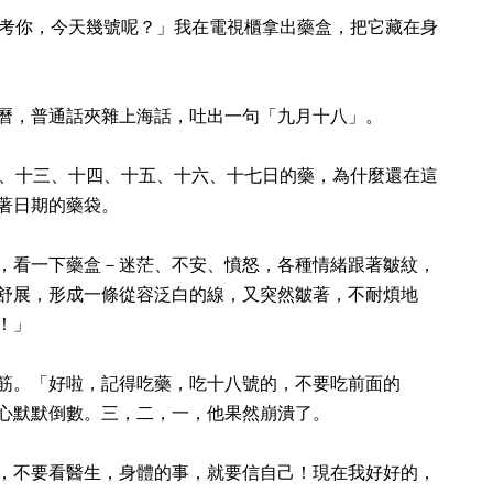
.先考考你，今天幾號呢？」我在電視櫃拿出藥盒，把它藏在身
曆，普通話夾雜上海話，吐出一句「九月十八」。
，十二、十三、十四、十五、十六、十七日的藥，為什麼還在這
著日期的藥袋。
，看一下藥盒－迷茫、不安、憤怒，各種情緒跟著皺紋，
舒展，形成一條從容泛白的線，又突然皺著，不耐煩地
！」
筋。「好啦，記得吃藥，吃十八號的，不要吃前面的
心默默倒數。三，二，一，他果然崩潰了。
，不要看醫生，身體的事，就要信自己！現在我好好的，