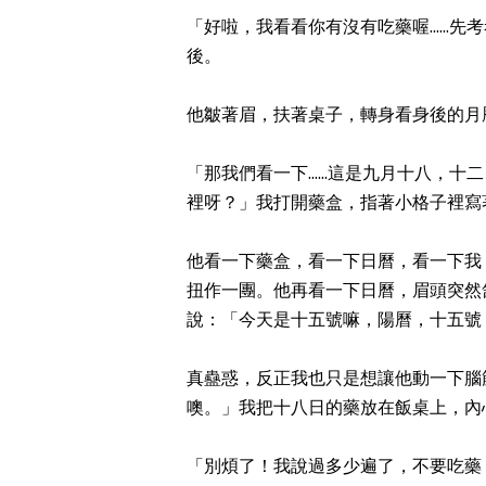
「好啦，我看看你有沒有吃藥喔.....
後。
他皺著眉，扶著桌子，轉身看身後的月
「那我們看一下......這是九月十八
裡呀？」我打開藥盒，指著小格子裡寫
他看一下藥盒，看一下日曆，看一下我
扭作一團。他再看一下日曆，眉頭突然
說：「今天是十五號嘛，陽曆，十五號
真蠱惑，反正我也只是想讓他動一下腦
噢。」我把十八日的藥放在飯桌上，內
「別煩了！我說過多少遍了，不要吃藥