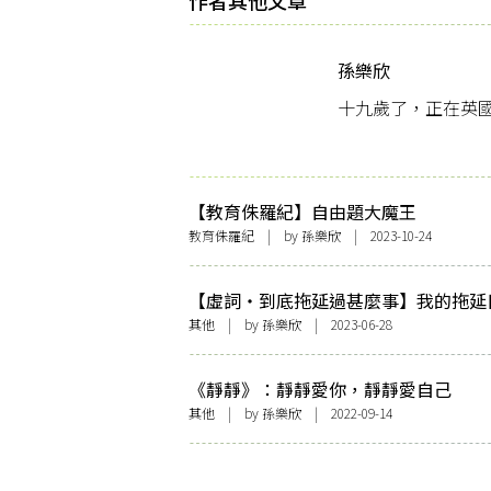
作者其他文章
孫樂欣
十九歲了，正在英
【教育侏羅紀】自由題大魔王
教育侏羅紀
| by
孫樂欣
| 2023-10-24
【虛詞・到底拖延過甚麼事】我的拖延
其他
| by
孫樂欣
| 2023-06-28
《靜靜》：靜靜愛你，靜靜愛自己
其他
| by
孫樂欣
| 2022-09-14