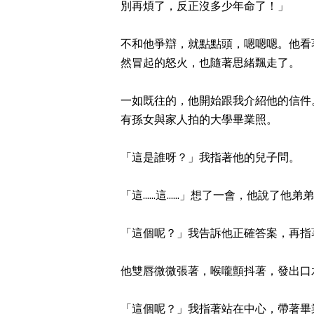
別再煩了，反正沒多少年命了！」
不和他爭辯，就點點頭，嗯嗯嗯。他看
然冒起的怒火，也隨著思緒飄走了。
一如既往的，他開始跟我介紹他的信件
有孫女與家人拍的大學畢業照。
「這是誰呀？」我指著他的兒子問。
「這......這......」想了一會，
「這個呢？」我告訴他正確答案，再指
他雙唇微微張著，喉嚨顫抖著，發出口
「這個呢？」我指著站在中心，帶著畢