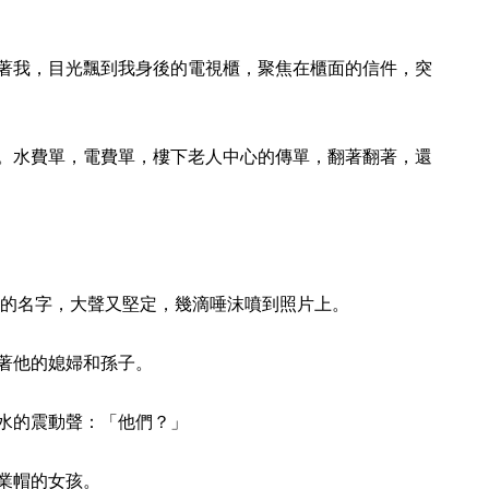
著我，目光飄到我身後的電視櫃，聚焦在櫃面的信件，突
。水費單，電費單，樓下老人中心的傳單，翻著翻著，還
他說了他弟弟的名字，大聲又堅定，幾滴唾沫噴到照片上。
著他的媳婦和孫子。
水的震動聲：「他們？」
業帽的女孩。