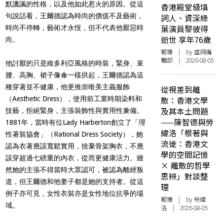
默譏諷的性格，以及他如此惹火的原因。從這
香港殿堂級填
句說話看，王爾德認為時尚的價值不及藝術，
詞人、資深綠
葉演員黎彼得
時尚不停轉，藝術才永恆，但不代表他厭惡時
逝世 享年76歲
尚。
報導
| by 虛詞編
輯部 | 2026-08-05
他討厭的只是維多利亞風格的時裝，緊身、束
腰、高胸、裙子像傘一樣拱起，王爾德認為這
種穿著並不健康，他更推崇唯美主義服飾
從視差到離
（Aesthetic Dress），使用前工業時期染料和
散：香港文學
及其本土問題
技藝，拒絕緊身，主張裝飾性與實用性兼備。
——陳智德與勞
1881年，當時有位Lady Harberton創立了「理
緯洛「根著與
性著裝協會」（Rational Dress Society），她
流徙：香港文
認為衣著應該寬鬆實用，捨棄骨架胸衣，不應
學的空間記憶
該穿超過七磅重的內衣，從而更健康活力。雖
× 離散的哲學
然她的主張不得當時大眾認可，被認為離經叛
思辨」對談整
道，但王爾德和他妻子都是她的支持者。從這
理
例子亦可見，女性衣裝亦是女性地位抗爭的場
報導
| by 勞緯
域。
洛 | 2026-08-05