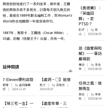
興致勃勃地進行了一系列改革，兩年後，王爾
《奧德賽》：
德的興致亦差不多燒光，討厭每天朝九晚五的
「英雄回
他，最後在1889年辭去編輯工作，而
Woman’s
歸」，定
World
亦在他離開一年後宣佈停刊。
PTSD？
影評
| by 易
1887年，奧斯卡．王爾德（Oscar Wlide），
山 | 2026-08-05
33歲。距離《快樂王子》出版，尚有一年。
談《錯覺與和
解》──筆訪
嚴瀚欽
專訪
| by 李浩
延伸閱讀
榮 | 2026-08-04
7-Eleven便利店陸
【虛詞・◯】追憶
任俠之風：憶
續取消店內的雜誌
90年代香港雜誌年
報導
| by 虛詞編輯
散文
| by
梁璇筠
|
施南生
部 | 2024-11-29
2024-05-07
架 紙媒在新時代下
華
其他
| by 李焯
如何生存？
桃 | 2026-08-04
【悼三宅一生】一
【虛度年華．三