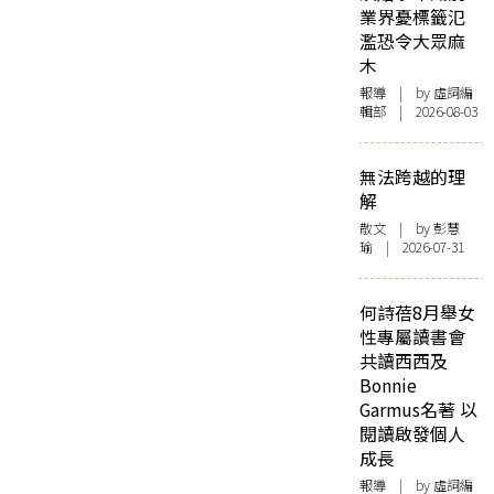
業界憂標籤氾
濫恐令大眾麻
木
報導
| by 虛詞編
輯部 | 2026-08-03
無法跨越的理
解
散文
| by 彭慧
瑜 | 2026-07-31
何詩蓓8月舉女
性專屬讀書會
共讀西西及
Bonnie
Garmus名著 以
閱讀啟發個人
成長
報導
| by 虛詞編