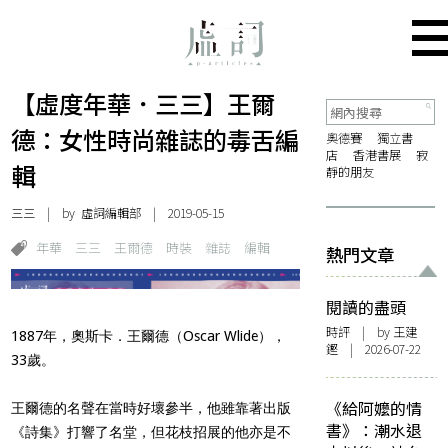
【虛度年華．三三】王爾
德：女性時尚雜誌的毒舌編
奧德賽
獨立書
店
香港書展
寂
輯
靜的朋友
三三
| by 虛詞編輯部 | 2019-05-15
年華
三三
王爾德
時裝
雜誌
編輯
熱門文章
閱讀的盡頭
時評
| by 王建
1887年，奧斯卡．王爾德（Oscar Wlide），
鏗 | 2026-07-22
33歲。
《給阿嬤的情
王爾德的名聲在當時好壞參半，他雖靠著出版
書》：潮水退
《詩集》打響了名堂，但花枝招展的他亦是不