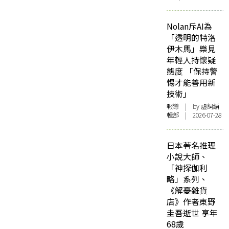
Nolan斥AI為
「透明的特洛
伊木馬」樂見
年輕人持懷疑
態度 「保持警
惕才能善用新
技術」
報導
| by 虛詞編
輯部 | 2026-07-28
日本著名推理
小說大師、
「神探伽利
略」系列、
《解憂雜貨
店》作者東野
圭吾逝世 享年
68歲