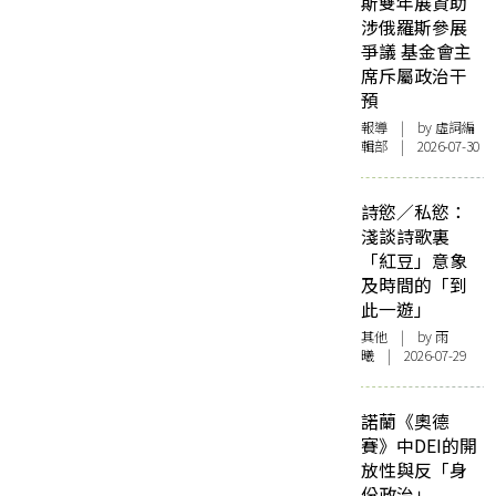
斯雙年展資助
涉俄羅斯參展
爭議 基金會主
席斥屬政治干
預
報導
| by 虛詞編
輯部 | 2026-07-30
詩慾／私慾：
淺談詩歌裏
「紅豆」意象
及時間的「到
此一遊」
其他
| by 雨
曦 | 2026-07-29
諾蘭《奧德
賽》中DEI的開
放性與反「身
份政治」