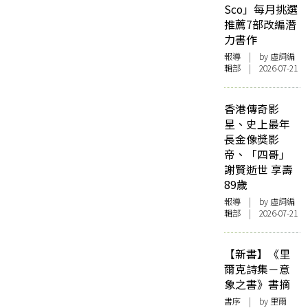
Sco」每月挑選
推薦7部改編潛
力書作
報導
| by 虛詞編
輯部 | 2026-07-21
香港傳奇影
星、史上最年
長金像獎影
帝、「四哥」
謝賢逝世 享壽
89歲
報導
| by 虛詞編
輯部 | 2026-07-21
【新書】《里
爾克詩集－意
象之書》書摘
書序
| by 里爾