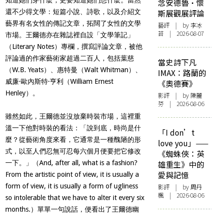
念安德魯·懷
還不少得文學：短篇小說、詩歌，以及介紹文
斯展觀展評論
藝界有名女性的傳記文章，拓闊了女性的文學
藝評
| by 李冰
苔 | 2026-08-07
市場。王爾德亦在雜誌裡自設「文學筆記」
（Literary Notes）專欄，撰寫評論文章，被他
評論過的作家藝術家超過二百人，包括葉慈
當史詩下凡
（W.B. Yeats）、惠特曼（Walt Whitman）、
IMAX：路蘭的
威廉·歐內斯特·亨利（William Ernest
《奧德賽》
Henley）。
影評
| by 陳麗
芬 | 2026-08-06
雖然如此，王爾德並沒放棄時裝市場，這裡重
溫一下他對時裝的看法：「說到底，時尚是什
「I don’t
麼？從藝術角度來看，它通常是一種醜陋的形
love you」——
式，以至人們忍無可忍每六個月便要把它修改
《蜘蛛俠：英
一下。」（And, after all, what is a fashion?
雄重生》中的
愛與記憶
From the artistic point of view, it is usually a
form of view, it is usually a form of ugliness
影評
| by
周丹
楓
| 2026-08-06
so intolerable that we have to alter it every six
months.）單單一句說話，便看出了王爾德幽