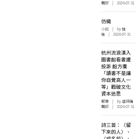
輯部 | 2026-07-31
仿織
小說
| by 悇
愉 | 2026-07-31
杭州流浪漢入
圖書館看書遭
投訴 館方覆
「讀書不是讓
你自覺高人一
等」戳破文化
資本迷思
報導
| by 虛詞編
輯部 | 2026-07-31
詩三首：〈留
下來的人〉、
〈成名前〉、