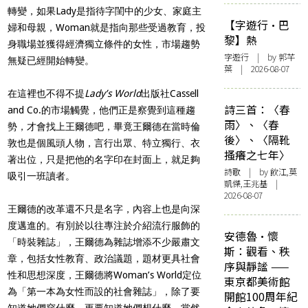
轉變，如果Lady是指待字閨中的少女、家庭主
【字遊行·巴
婦和母親，Woman就是指向那些受過教育，投
黎】熱
身職場並獲得經濟獨立條件的女性，市場趨勢
字遊行
| by 郭芊
無疑已經開始轉變。
葉 | 2026-08-07
在這裡也不得不提
Lady’s World
出版社Cassell
詩三首：〈春
and Co.的市場觸覺，他們正是察覺到這種趨
雨〉、〈春
勢，才會找上王爾德吧，畢竟王爾德在當時倫
後〉、〈隔靴
敦也是個風頭人物，言行出眾、特立獨行、衣
搔癢之七年〉
著出位，只是把他的名字印在封面上，就足夠
詩歌
| by 飲江,莫
吸引一班讀者。
凱傑,王兆基 |
2026-08-07
王爾德的改革還不只是名字，內容上也是向深
度邁進的。有別於以往專注於介紹流行服飾的
安德魯·懷
「時裝雜誌」，王爾德為雜誌增添不少嚴肅文
斯：觀看、秩
章，包括女性教育、政治議題，題材更具社會
序與靜謐 ——
性和思想深度，王爾德將Woman’s World定位
東京都美術館
為「第一本為女性而設的社會雜誌」，除了要
開館100周年紀
知道她們穿什麼，更要知道她們想什麼。當然