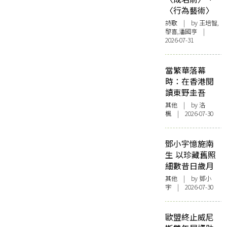
〈行為藝術〉
詩歌
| by 王培智,
黎喜,潘國亨 |
2026-07-31
當繁華落幕
時：在香港閱
讀東野圭吾
其他
| by
洛
楓
| 2026-07-30
鄧小宇憶施南
生 以珍藏舊照
細數昔日歲月
其他
| by 鄧小
宇 | 2026-07-30
歐盟終止威尼