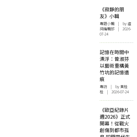
《寂靜的朋
友》小輯
專題小輯
| by 虛
詞編輯部 | 2026-
07-24
記憶在時間中
漂浮：曾淑芬
以藝術重構黃
竹坑的記憶遺
痕
專訪
| by 黃桂
桂 | 2026-07-24
《歐亞紀錄片
週2026》正式
開幕！從戰火
創傷到都市孤
島 叩問當代生