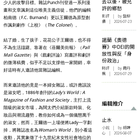
去以後，被允
少人的攻擊目標。雜誌
Punch
刊登過一系列漫
許的鄉愁
畫和文章諷刺這位唯美主義信徒，他們的編輯
影評
| by 盤柳
柏南德（F.C. Burnand）更以王爾德為原型創
儂 | 2026-07-23
作諷刺劇作《上校》（
The Colonel
）。
諾蘭《奧德
結了婚，生了孩子，花花公子王爾德，也不得
賽》中DEI的開
不為生活躊躇。靠著在《蓓爾美街報》（
Pall
放性與反「身
Mall Gazette
）與《戲劇評論》寫書評和劇評
份政治」
的微薄稿費，似乎不足以支撐他一家開銷，幸
時評
| by
周丹
好這時有人邀請他當雜誌編輯。
楓
| 2026-07-29
而來邀請他的竟是一本婦女雜誌，或許應該說
是淑女吧，1886年創刊的
Lady's World : A
Magazine of Fashion and Society
，主打上流
編輯推介
階級的淑女市場，為闊太們介紹新款時裝、化
妝品與潮流趨勢，教你如何成為一個儀態萬千
止水
的淑女，然而，王爾德一上場便將Lady一字劃
小說
| by 胡韡
掉，將雜誌改名為
Woman’s World
，別小看這
心 | 2026-08-07
改動，其實象徵了十九世紀末女性社會地位的