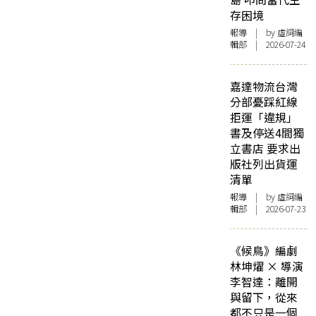
存困境
報導
| by 虛詞編
輯部 | 2026-07-24
嘉達物流台灣
分部憂踩紅線
拒運「違規」
書及停送4間獨
立書店 要求出
版社列出貨運
清單
報導
| by 虛詞編
輯部 | 2026-07-23
《候鳥》編劇
林坤燿 × 導演
李智達：離開
與留下，從來
都不只是一個