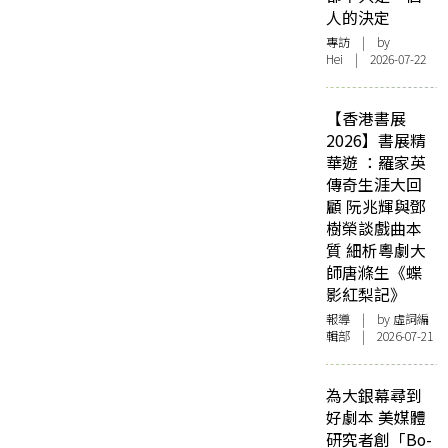
人的決定
專訪
| by
Hei | 2026-07-22
【香港書展
2026】書展精
華遊 ：羅家英
傳奇生涯大回
顧 阮兆輝與鄧
樹榮談戲曲本
質 細析粵劇大
師唐滌生《蝶
影紅梨記》
報導
| by 虛詞編
輯部 | 2026-07-21
為大銀幕尋到
好劇本 美媒體
研究者創「Bo-