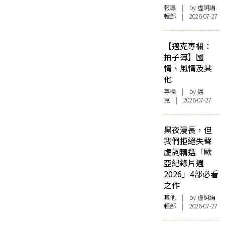
報導
| by 虛詞編
輯部 | 2026-07-27
【邁克專欄：
拍子簿】國
情、風情及其
他
專欄
| by
邁
克
| 2026-07-27
黑夜漫長，但
我們拒絕失聲
虛詞精選「歐
亞紀錄片週
2026」4部必看
之作
其他
| by 虛詞編
輯部 | 2026-07-27