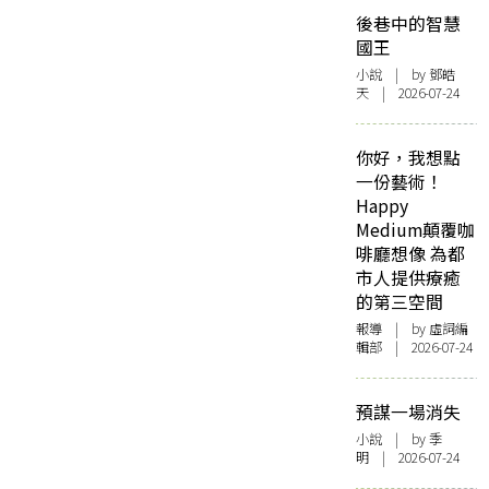
後巷中的智慧
國王
小說
| by 鄧皓
天 | 2026-07-24
你好，我想點
一份藝術！
Happy
Medium顛覆咖
啡廳想像 為都
市人提供療癒
的第三空間
報導
| by 虛詞編
輯部 | 2026-07-24
預謀一場消失
小說
| by 季
明 | 2026-07-24