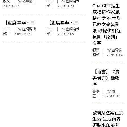
生懸命——三宅一
三】沙林傑︰成名
散文
| by
楊華慶
|
三三
| by 虛詞編輯
ChatGPT拒生
2022-09-06
部 | 2019-11-20
生超越的設計魂
讓人困擾
成模仿作家風
格指令 在世及
【虛度年華．三
【虛度年華．三
已故文豪皆受
三】長毛︰讀完
三】福克納︰我不
三三
| by 虛詞編輯
三三
| by 虛詞編輯
限 改提供相近
部 | 2019-06-26
部 | 2019-06-05
《資本論》，八九
是廢青
氛圍「原創」
民運就開始了
文字
報導
| by 虛詞編
輯部 | 2026-08-04
【新書】《賣
書者言》編輯
序
書序
| by 阿
豆 | 2026-08-03
歐盟AI法案正式
生效 生成內容
須貼水印識別