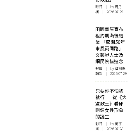
時評
| by
周丹
楓
| 2026-07-29
田園書屋宣布
租約期滿後結
業 「感謝50年
來風雨同路」
文藝界人士及
網民惋惜追念
報導
| by 虛詞編
輯部 | 2026-07-29
只要你不怕我
就行——從《大
盜歌王》看邱
剛健女性形象
的誕生
影評
| by 柯宇
涵 | 2026-07-28