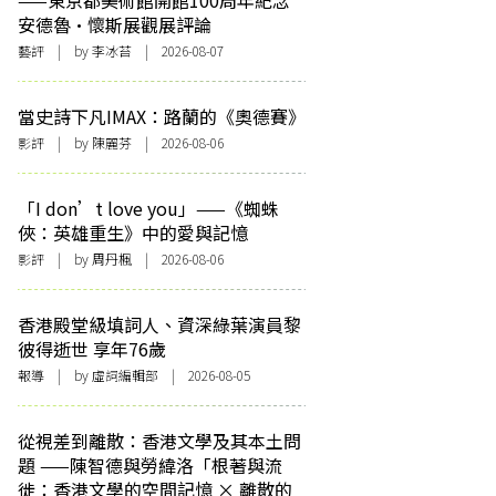
——東京都美術館開館100周年紀念
安德魯·懷斯展觀展評論
藝評
| by 李冰苔 | 2026-08-07
當史詩下凡IMAX：路蘭的《奧德賽》
影評
| by 陳麗芬 | 2026-08-06
「I don’t love you」——《蜘蛛
俠：英雄重生》中的愛與記憶
影評
| by
周丹楓
| 2026-08-06
香港殿堂級填詞人、資深綠葉演員黎
彼得逝世 享年76歲
報導
| by 虛詞編輯部 | 2026-08-05
從視差到離散：香港文學及其本土問
題 ——陳智德與勞緯洛「根著與流
徙：香港文學的空間記憶 × 離散的