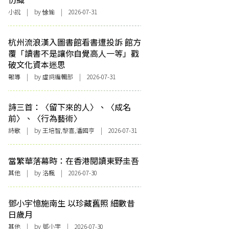
小說
| by 悇愉 | 2026-07-31
杭州流浪漢入圖書館看書遭投訴 館方
覆「讀書不是讓你自覺高人一等」戳
破文化資本迷思
報導
| by 虛詞編輯部 | 2026-07-31
詩三首：〈留下來的人〉、〈成名
前〉、〈行為藝術〉
詩歌
| by 王培智,黎喜,潘國亨 | 2026-07-31
當繁華落幕時：在香港閱讀東野圭吾
其他
| by
洛楓
| 2026-07-30
鄧小宇憶施南生 以珍藏舊照 細數昔
日歲月
其他
| by 鄧小宇 | 2026-07-30