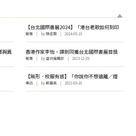
【台北國際書展2024】「港台老歌如何刻印
我們的生命」講座側記
報導
| by 陳諾霖 | 2024-05-15
鄉與異
香港作家李怡、譚劍同獲台北國際書展首獎
漫畫家智海奪金蝶獎銀獎
報導
| by 虛詞編輯部 | 2023-12-29
【無形．校服有惑】「你說你不想遠離／煙
霧的滋味」——專訪沐羽《煙街》
專訪
| by
蘇麗真
| 2022-05-10