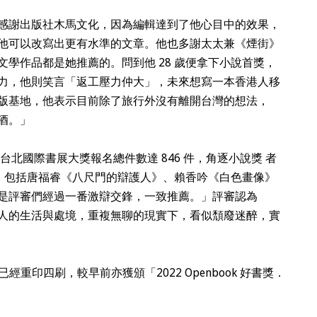
感謝出版社木馬文化，因為編輯達到了他心目中的效果，
他可以改寫出更有水準的文章。他也多謝太太兼《煙街》
學作品都是她推薦的。問到他 28 歲便拿下小說首獎，
力，他則笑言「返工壓力仲大」，未來想寫一本香港人移
版基地，他表示目前除了旅行外沒有離開台灣的想法，
酒。」
台北國際書展大獎報名總件數達 846 件，角逐小說獎 者
色，包括唐福睿《八尺門的辯護人》、賴香吟《白色畫像》
是評審們經過一番激辯交鋒，一致推薦。」評審認為
人的生活與處境，重複無聊的現實下，看似頹廢迷醉，實
經重印四刷，較早前亦獲頒「2022 Openbook 好書獎．