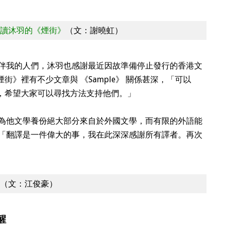
讀沐羽的《煙街》
（文：謝曉虹）
伴我的人們，沐羽也感謝最近因故準備停止發行的香港文
《煙街》裡有不少文章與 《Sample》 關係甚深，「可以
小說，希望大家可以尋找方法支持他們。」
為他文學養份絕大部分來自於外國文學，而有限的外語能
「翻譯是一件偉大的事，我在此深深感謝所有譯者。再次
（文：江俊豪）
醒