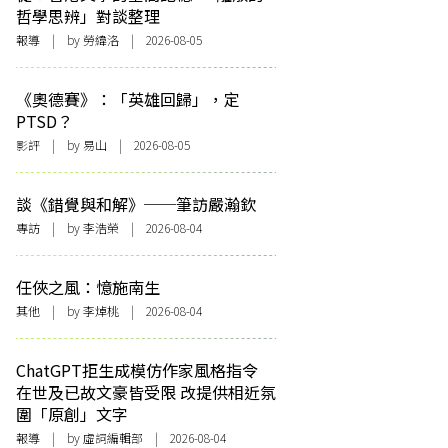
哲學思辨」對談整理
報導
| by 勞緯洛 | 2026-08-05
《奧德賽》：「英雄回歸」，定
PTSD？
影評
| by 易山 | 2026-08-05
談《錯覺與和解》──筆訪嚴瀚欽
專訪
| by 李浩榮 | 2026-08-04
任俠之風：憶施南生
其他
| by 李焯桃 | 2026-08-04
ChatGPT拒生成模仿作家風格指令
在世及已故文豪皆受限 改提供相近氛
圍「原創」文字
報導
| by 虛詞編輯部 | 2026-08-04