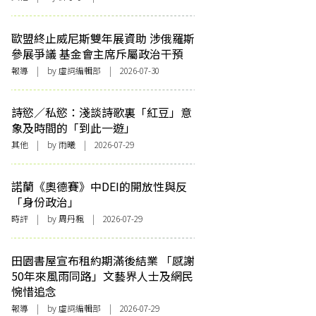
歐盟終止威尼斯雙年展資助 涉俄羅斯
參展爭議 基金會主席斥屬政治干預
報導
| by 虛詞編輯部 | 2026-07-30
詩慾／私慾：淺談詩歌裏「紅豆」意
象及時間的「到此一遊」
其他
| by 雨曦 | 2026-07-29
諾蘭《奧德賽》中DEI的開放性與反
「身份政治」
時評
| by
周丹楓
| 2026-07-29
田園書屋宣布租約期滿後結業 「感謝
50年來風雨同路」文藝界人士及網民
惋惜追念
報導
| by 虛詞編輯部 | 2026-07-29