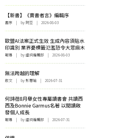
【新書】《賣書者言》編輯序
書序
| by 阿豆 | 2026-08-03
歐盟AI法案正式生效 生成內容須貼水
印識別 業界憂標籤氾濫恐令大眾麻木
報導
| by 虛詞編輯部 | 2026-08-03
無法跨越的理解
散文
| by 彭慧瑜 | 2026-07-31
何詩蓓8月舉女性專屬讀書會 共讀西
西及Bonnie Garmus名著 以閱讀啟
發個人成長
報導
| by 虛詞編輯部 | 2026-07-31
仿織