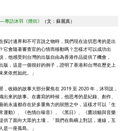
—專訪沐羽《煙街》
（文：蘇麗真）
在探討邊界和不可言說之物時，我們現在迫切思考的是出
？它會隨著審查官的心情而移動嗎？怎樣才可以成功出
說，他感受到台灣的出版自由為香港作品提供了機會，
出版，這是一個很好的例子，證明了香港和台灣在歷史上
未來依然如此。」
收錄的故事大部分聚焦在 2019 至 2020 年，沐羽說，
織出來的故事。在書寫的時候，他思考的是紀錄、創作、
藝術永遠都存在於多重角力的狀態之中，這樣才可以「生
常運動》、《色情白噪音》、《黑日》、《鷹頭貓與音樂
提供了面向大眾的土壤，「我們在島嶼上對話，連線，互
人是一座孤島。」