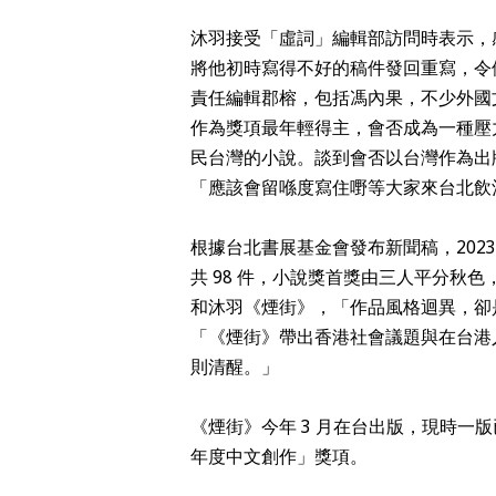
沐羽接受「虛詞」編輯部訪問時表示，
將他初時寫得不好的稿件發回重寫，令
責任編輯郡榕，包括馮內果，不少外國文
作為獎項最年輕得主，會否成為一種壓
民台灣的小說。談到會否以台灣作為出
「應該會留喺度寫住嘢等大家來台北飲
根據台北書展基金會發布新聞稿，2023
共 98 件，小說獎首獎由三人平分秋
和沐羽《煙街》，「作品風格迴異，卻
「《煙街》帶出香港社會議題與在台港
則清醒。」
《煙街》今年 3 月在台出版，現時一版已
年度中文創作」獎項。