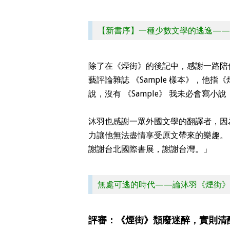
【新書序】一種少數文學的逃逸——
除了在《煙街》的後記中，感謝一路陪
藝評論雜誌 《Sample 樣本》，他指
說，沒有 《Sample》 我未必會寫
沐羽也感謝一眾外國文學的翻譯者，因
力讓他無法盡情享受原文帶來的樂趣。
謝謝台北國際書展，謝謝台灣。」
無處可逃的時代——論沐羽《煙街》
評審：《煙街》頹廢迷醉，實則清