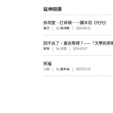
延伸閱讀
拆祠堂．打斧頭──讀沐羽《代代》
書評
| by
韓祺疇
| 2026-04-15
回不去了，要去哪裡？——「文學的原
鄉：陳慧X沐羽」講座側記
報導
| by
沐羽
| 2024-03-27
祝福
小說
| by 盧卓倫 | 2023-01-23