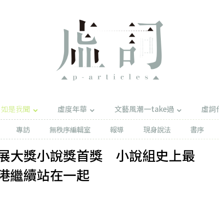
如是我聞
虛度年華
文藝風潮一take過
虛詞
專訪
無秩序編輯室
報導
現身說法
書序
展大獎小說獎首獎 小說組史上最
港繼續站在一起