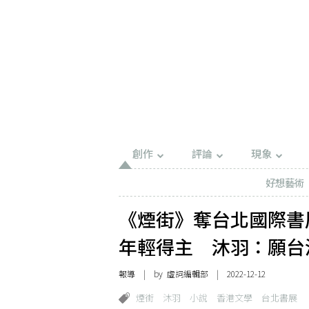
創作
評論
現象
好想藝術
《煙街》奪台北國際書
年輕得主 沐羽：願台
報導
| by 虛詞編輯部 | 2022-12-12
煙街
沐羽
小說
香港文學
台北書展