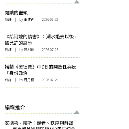
閱讀的盡頭
時評
| by 王建鏗 | 2026-07-22
《給阿嬤的情書》：潮水退去以後，
被允許的鄉愁
影評
| by 盤柳儂 | 2026-07-23
諾蘭《奧德賽》中DEI的開放性與反
「身份政治」
時評
| by
周丹楓
| 2026-07-29
編輯推介
安德魯·懷斯：觀看、秩序與靜謐