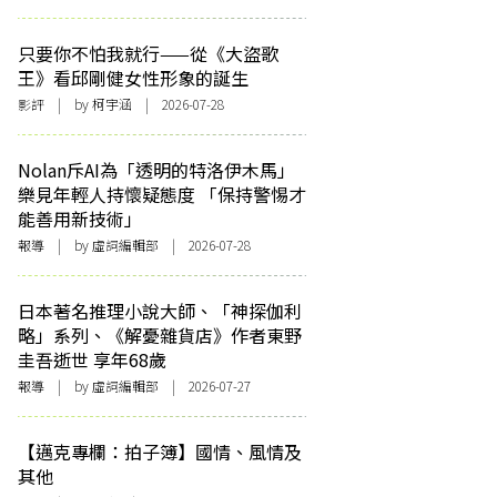
只要你不怕我就行——從《大盜歌
王》看邱剛健女性形象的誕生
影評
| by 柯宇涵 | 2026-07-28
Nolan斥AI為「透明的特洛伊木馬」
樂見年輕人持懷疑態度 「保持警惕才
能善用新技術」
報導
| by 虛詞編輯部 | 2026-07-28
日本著名推理小說大師、「神探伽利
略」系列、《解憂雜貨店》作者東野
圭吾逝世 享年68歲
報導
| by 虛詞編輯部 | 2026-07-27
【邁克專欄：拍子簿】國情、風情及
其他