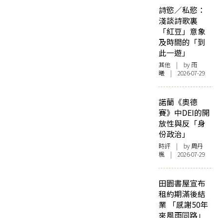
詩慾／私慾：
淺談詩歌裏
「紅豆」意象
及時間的「到
此一遊」
其他
| by 雨
曦 | 2026-07-29
諾蘭《奧德
賽》中DEI的開
放性與反「身
份政治」
時評
| by
周丹
楓
| 2026-07-29
田園書屋宣布
租約期滿後結
業 「感謝50年
來風雨同路」