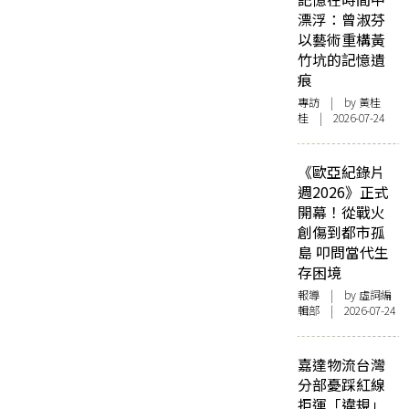
漂浮：曾淑芬
以藝術重構黃
竹坑的記憶遺
痕
專訪
| by 黃桂
桂 | 2026-07-24
《歐亞紀錄片
週2026》正式
開幕！從戰火
創傷到都市孤
島 叩問當代生
存困境
報導
| by 虛詞編
輯部 | 2026-07-24
嘉達物流台灣
分部憂踩紅線
拒運「違規」