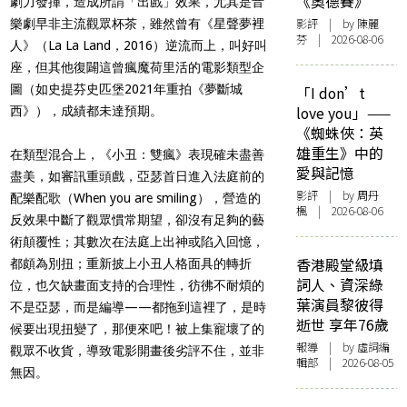
《奧德賽》
劇力發揮，造成所謂「出戲」效果，尤其是音
影評
| by 陳麗
樂劇早非主流觀眾杯茶，雖然曾有《星聲夢裡
芬 | 2026-08-06
人》（La La Land，2016）逆流而上，叫好叫
座，但其他復闢這曾瘋魔荷里活的電影類型企
圖（如史提芬史匹堡2021年重拍《夢斷城
「I don’t
love you」——
西》），成績都未達預期。
《蜘蛛俠：英
雄重生》中的
在類型混合上，《小丑：雙瘋》表現確未盡善
愛與記憶
盡美，如審訊重頭戲，亞瑟首日進入法庭前的
影評
| by
周丹
配樂配歌（When you are smiling），營造的
楓
| 2026-08-06
反效果中斷了觀眾慣常期望，卻沒有足夠的藝
術顛覆性；其數次在法庭上出神或陷入回憶，
香港殿堂級填
都頗為別扭；重新披上小丑人格面具的轉折
詞人、資深綠
位，也欠缺畫面支持的合理性，彷彿不耐煩的
葉演員黎彼得
不是亞瑟，而是編導——都拖到這裡了，是時
逝世 享年76歲
候要出現扭變了，那便來吧！被上集寵壞了的
報導
| by 虛詞編
觀眾不收貨，導致電影開畫後劣評不住，並非
輯部 | 2026-08-05
無因。