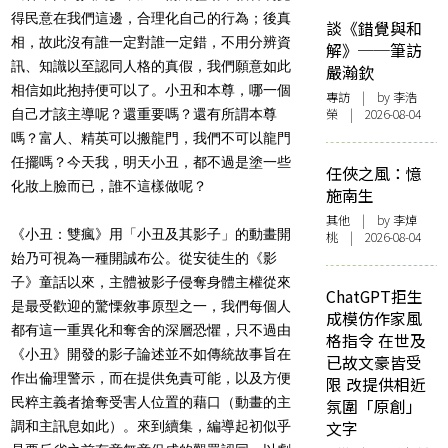
得民意在我們這邊，合理化自己的行為；後真
談《錯覺與和
相，故此沒有誰一定對誰一定錯，不用分辨資
解》──筆訪
訊、知識以至認同人格的真假，我們願意如此
嚴瀚欽
相信如此抱持便可以了。小丑和本尊，哪一個
專訪
| by 李浩
榮 | 2026-08-04
自己才該主導呢？還重要嗎？還有所謂本尊
嗎？富人、精英可以搬龍門，我們不可以龍門
任擺嗎？今天我，明天小丑，都不過是塗一些
任俠之風：憶
化妝上臉而已，誰不這樣做呢？
施南生
其他
| by 李焯
《小丑：雙瘋》用「小丑及其影子」的動畫開
桃 | 2026-08-04
始乃可視為一種開誠布公。從安徒生的《影
子》童話以來，主體被影子侵奪身體主權從來
ChatGPT拒生
是最受歡迎的驚慄敘事原型之一，我們每個人
成模仿作家風
都有這一重異化和奪舍的深層恐懼，只不過由
格指令 在世及
《小丑》開發的影子論述並不如傳統故事旨在
已故文豪皆受
作出倫理警示，而在提供免責可能，以及方便
限 改提供相近
民粹主義者搶奪受害人位置的藉口（動畫的主
氛圍「原創」
文字
調和主訊息如此）。來到續集，編導起初似乎