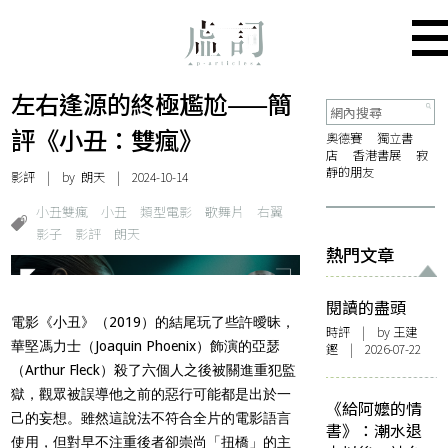
左右逢源的終極尷尬——簡
評《小丑：雙瘋》
奧德賽
獨立書
店
香港書展
寂
靜的朋友
影評
| by
朗天
| 2024-10-14
小丑雙瘋
小丑
類型電影
歌舞片
右翼
影子
影評
朗天
熱門文章
閱讀的盡頭
電影《小丑》（2019）的結尾玩了些許曖昧，
時評
| by 王建
華堅馮力士（Joaquin Phoenix）飾演的亞瑟
鏗 | 2026-07-22
（Arthur Fleck）殺了六個人之後被關進重犯監
獄，觀眾被誤導他之前的惡行可能都是出於一
《給阿嬤的情
己的妄想。雖然這說法不符合全片的電影語言
書》：潮水退
使用，但對早不注重後者卻崇尚「扭橋」的主