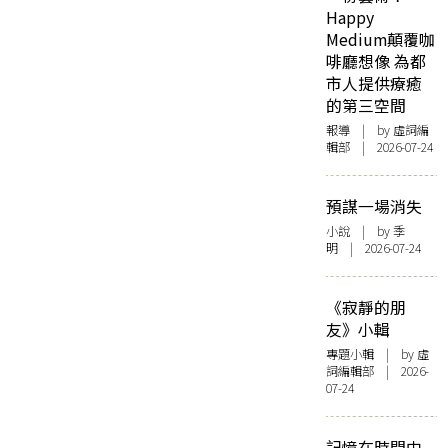
Happy
Medium顛覆咖
啡廳想像 為都
市人提供療癒
的第三空間
報導
| by 虛詞編
輯部 | 2026-07-24
預謀一場消失
小說
| by 季
明 | 2026-07-24
《寂靜的朋
友》小輯
專題小輯
| by 虛
詞編輯部 | 2026-
07-24
記憶在時間中