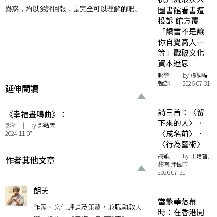
圖書館看書遭
蠱惑，均以劣評回報，是完全可以理解的吧。
投訴 館方覆
「讀書不是讓
你自覺高人一
等」戳破文化
資本迷思
報導
| by 虛詞編
輯部 | 2026-07-31
延伸閱讀
詩三首：〈留
《幸福晝鳴曲》：
下來的人〉、
生死不息，唯愛長
影評
| by 鄧皓天 |
〈成名前〉、
2024-11-07
存
〈行為藝術〉
詩歌
| by 王培智,
作者其他文章
黎喜,潘國亨 |
2026-07-31
朗天
當繁華落幕
作家、文化評論及策劃，兼職執教大
時：在香港閱