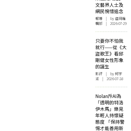
文藝界人士及
網民惋惜追念
報導
| by 虛詞編
輯部 | 2026-07-29
只要你不怕我
就行——從《大
盜歌王》看邱
剛健女性形象
的誕生
影評
| by 柯宇
涵 | 2026-07-28
Nolan斥AI為
「透明的特洛
伊木馬」樂見
年輕人持懷疑
態度 「保持警
惕才能善用新