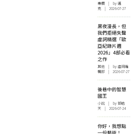
專欄
| by
邁
克
| 2026-07-27
黑夜漫長，但
我們拒絕失聲
虛詞精選「歐
亞紀錄片週
2026」4部必看
之作
其他
| by 虛詞編
輯部 | 2026-07-27
後巷中的智慧
國王
小說
| by 鄧皓
天 | 2026-07-24
你好，我想點
一份藝術！