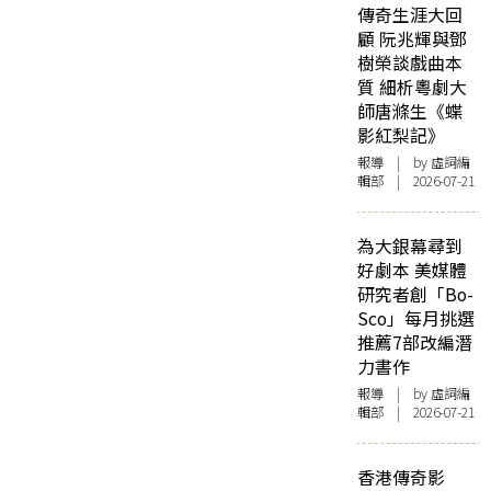
傳奇生涯大回
顧 阮兆輝與鄧
樹榮談戲曲本
質 細析粵劇大
師唐滌生《蝶
影紅梨記》
報導
| by 虛詞編
輯部 | 2026-07-21
為大銀幕尋到
好劇本 美媒體
研究者創「Bo-
Sco」每月挑選
推薦7部改編潛
力書作
報導
| by 虛詞編
輯部 | 2026-07-21
香港傳奇影