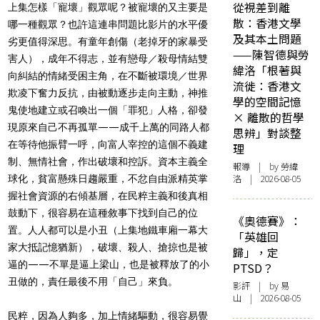
從視差到離
上集怎樣「寵壞」觀眾呢？被寵壞的又主要是
散：香港文學
哪一種觀眾？也許這連串問題比影片的水平優
及其本土問題
劣更值得深思。有童年創傷（老掉牙的家暴受
——陳智德與勞
害人），成年不得志，並有戀母／殺母情結雙
緯洛「根著與
向糾結的情緒受困主角，在不斷被環境／世界
流徙：香港文
欺凌下奮力反抗，由被動逐步走向主動，神推
學的空間記憶
鬼使地建立或召喚出一個「罪犯」人格，卻發
× 離散的哲學
現原來自己不再孤單——成千上萬的同路人都
思辨」對談整
在等待他振臂一呼，向富人宰控的這個不義建
理
制、無情社會，作出破壞和控訴。資本主義全
報導
| by 勞緯
洛 | 2026-08-05
球化，貧富懸殊日趨嚴重，不忿自由派精英掌
握社會資源的右傾基層，在民粹主義和後真相
鼓動下，很容易在這種敘事下找到自己的位
《奧德賽》：
置。人人都可以是小丑（上集地鐵車廂一幕大
「英雄回
家大抵記憶猶新），破壞、殺人、搶掠也是被
歸」，定
逼的——不單是逼上梁山，也是被釋放了的小
PTSD？
丑做的，責任最後不用「自己」來負。
影評
| by 易
山 | 2026-08-05
民粹，因為人夠多，加上情緒驅動，很容易覺