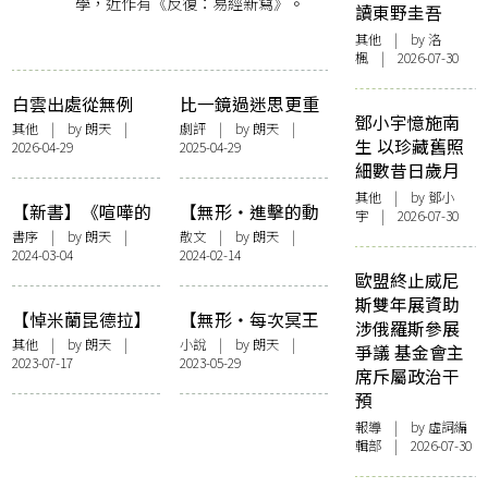
學，近作有《反復：易經新寫》。
讀東野圭吾
其他
| by
洛
楓
| 2026-07-30
白雲出處從無例
比一鏡過迷思更重
鄧小宇憶施南
——由山今老人離
要的疑問符碼——
其他
| by
朗天
|
劇評
| by
朗天
|
生 以珍藏舊照
2026-04-29
2025-04-29
世說起
簡論《混沌少年
細數昔日歲月
時》的敘事策略
其他
| by 鄧小
【新書】《喧嘩的
【無形・進擊的動
宇 | 2026-07-30
碎片》序——荒城
漫】由里比多到桑
書序
| by
朗天
|
散文
| by
朗天
|
2024-03-04
2024-02-14
野境煙波未盡
納托斯 ——緣結
歐盟終止威尼
《新世紀福音戰
斯雙年展資助
士》
【悼米蘭昆德拉】
【無形・每次冥王
涉俄羅斯參展
笑與忘，輕與重
星靠近的時分】出
其他
| by
朗天
|
小說
| by
朗天
|
爭議 基金會主
2023-07-17
2023-05-29
——略談米蘭昆德
發到冥王星的男人
席斥屬政治干
拉的傳世辯證
預
報導
| by 虛詞編
輯部 | 2026-07-30