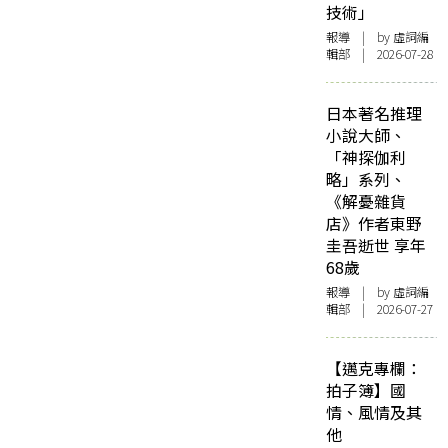
技術」
報導
| by 虛詞編
輯部 | 2026-07-28
日本著名推理
小說大師、
「神探伽利
略」系列、
《解憂雜貨
店》作者東野
圭吾逝世 享年
68歲
報導
| by 虛詞編
輯部 | 2026-07-27
【邁克專欄：
拍子簿】國
情、風情及其
他