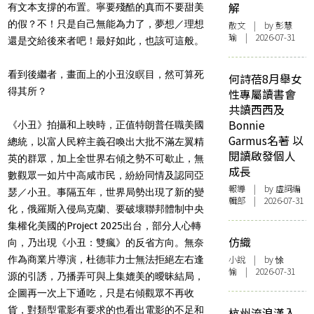
解
有文本支撐的布置。寧要殘酷的真而不要甜美
的假？不！只是自己無能為力了，夢想／理想
散文
| by 彭慧
瑜 | 2026-07-31
還是交給後來者吧！最好如此，也該可這般。
看到後繼者，畫面上的小丑沒瞑目，然可算死
何詩蓓8月舉女
得其所？
性專屬讀書會
共讀西西及
Bonnie
《小丑》拍攝和上映時，正值特朗普任職美國
Garmus名著 以
總統，以富人民粹主義召喚出大批不滿左翼精
閱讀啟發個人
英的群眾，加上全世界右傾之勢不可歇止，無
成長
數觀眾一如片中高咸市民，紛紛同情及認同亞
報導
| by 虛詞編
瑟／小丑。事隔五年，世界局勢出現了新的變
輯部 | 2026-07-31
化，俄羅斯入侵烏克蘭、要破壞聯邦體制中央
集權化美國的Project 2025出台，部分人心轉
仿織
向，乃出現《小丑：雙瘋》的反省方向。無奈
小說
| by 悇
作為商業片導演，杜德菲力士無法拒絕左右逢
愉 | 2026-07-31
源的引誘，乃播弄可與上集媲美的曖昧結局，
企圖再一次上下通吃，只是右傾觀眾不再收
貨，對類型電影有要求的也看出電影的不足和
杭州流浪漢入