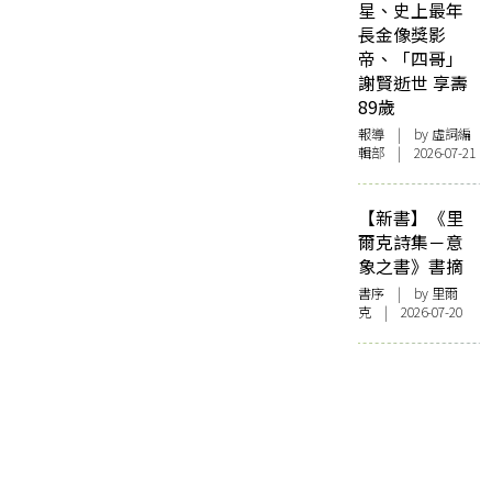
星、史上最年
長金像獎影
帝、「四哥」
謝賢逝世 享壽
89歲
報導
| by 虛詞編
輯部 | 2026-07-21
【新書】《里
爾克詩集－意
象之書》書摘
書序
| by 里爾
克 | 2026-07-20