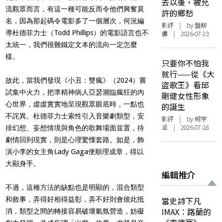
去以後，被允
流觀眾而言，有這一種可能反而令他們興奮莫
許的鄉愁
名，因為那起碼令電影多了一個層次，何況編
影評
| by 盤柳
導杜德菲力士（Todd Phillips）的電影語言也不
儂 | 2026-07-23
太統一，我們很難鐵定文本的流向一定怎麼
樣。
只要你不怕我
就行——從《大
故此，當我們發現《小丑：雙瘋》（2024）嘗
盜歌王》看邱
試集中火力，把準精神病人亞瑟瀕臨瘋狂的內
剛健女性形象
心世界，虛虛實實地呈現觀眾眼底時，一點也
的誕生
不詫異。杜德菲力士索性引入音樂劇類型，安
影評
| by 柯宇
涵 | 2026-07-28
排幻想、妄想情境與角色的歌舞場面並置，待
劇情回到現實，則是心理驚慄套路。如是，飾
演小李的女主角Lady Gaga便順理成章，得以
大顯身手。
編輯推介
不過，這種方法的缺點也是明顯的，混合類型
和敘事，弄得好相得益彰，弄不好則會彼此抵
當史詩下凡
IMAX：路蘭的
消，類型之間的轉接容易破壞氣氛營造，妨礙