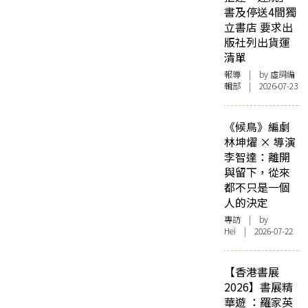
書及停送4間獨
立書店 要求出
版社列出貨運
清單
報導
| by 虛詞編
輯部 | 2026-07-23
《候鳥》編劇
林坤燿 × 導演
李智達：離開
與留下，從來
都不只是一個
人的決定
專訪
| by
Hei | 2026-07-22
【香港書展
2026】書展精
華遊 ：羅家英