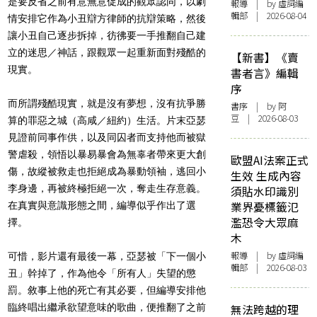
是要反省之前有意無意促成的觀眾認同，以
劇
報導
| by 虛詞編
輯部 | 2026-08-04
情安排它作為小丑辯方律師的抗辯策略，然後
讓小丑自己逐步拆掉，彷彿要一手推翻自己建
立的迷思／神話，跟觀眾一起重新面對殘酷的
【新書】《賣
現實。
書者言》編輯
序
而所謂殘酷現實，就是沒有夢想，沒有抗爭勝
書序
| by 阿
豆 | 2026-08-03
算的罪惡之城（高咸／紐約）生活。片末亞瑟
見證前同事作供，以及同囚者而支持他而被獄
警虐殺，領悟以暴易暴會為無辜者帶來更大創
歐盟AI法案正式
傷，故縱被救走也拒絕成為暴動領袖，逃回小
生效 生成內容
李身邊，再被終極拒絕一次，奪走生存意義。
須貼水印識別
業界憂標籤氾
在真實與意識形態之間，編導似乎作出了選
濫恐令大眾麻
擇。
木
報導
| by 虛詞編
可惜，影片還有最後一幕，亞瑟被「下一個小
輯部 | 2026-08-03
丑」幹掉了，作為他令「所有人」失望的懲
罰。敘事上他的死亡有其必要，但編導安排他
臨終唱出繼承欲望意味的歌曲，便推翻了之前
無法跨越的理