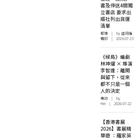
書及停送4間獨
立書店 要求出
版社列出貨運
清單
報導
| by 虛詞編
輯部 | 2026-07-23
《候鳥》編劇
林坤燿 × 導演
李智達：離開
與留下，從來
都不只是一個
人的決定
專訪
| by
Hei | 2026-07-22
【香港書展
2026】書展精
華遊 ：羅家英