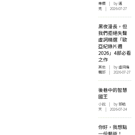
專欄
| by
邁
克
| 2026-07-27
黑夜漫長，但
我們拒絕失聲
虛詞精選「歐
亞紀錄片週
2026」4部必看
之作
其他
| by 虛詞編
輯部 | 2026-07-27
後巷中的智慧
國王
小說
| by 鄧皓
天 | 2026-07-24
你好，我想點
一份藝術！