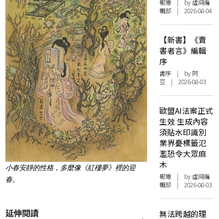
報導
| by 虛詞編
輯部 | 2026-08-04
【新書】《賣
書者言》編輯
序
書序
| by 阿
豆 | 2026-08-03
歐盟AI法案正式
生效 生成內容
須貼水印識別
業界憂標籤氾
濫恐令大眾麻
木
小春安靜的性格，多麼像《紅樓夢》裡的迎
報導
| by 虛詞編
春。
輯部 | 2026-08-03
延伸閱讀
無法跨越的理