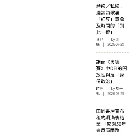
詩慾／私慾：
淺談詩歌裏
「紅豆」意象
及時間的「到
此一遊」
其他
| by 雨
曦 | 2026-07-29
諾蘭《奧德
賽》中DEI的開
放性與反「身
份政治」
時評
| by
周丹
楓
| 2026-07-29
田園書屋宣布
租約期滿後結
業 「感謝50年
來風雨同路」