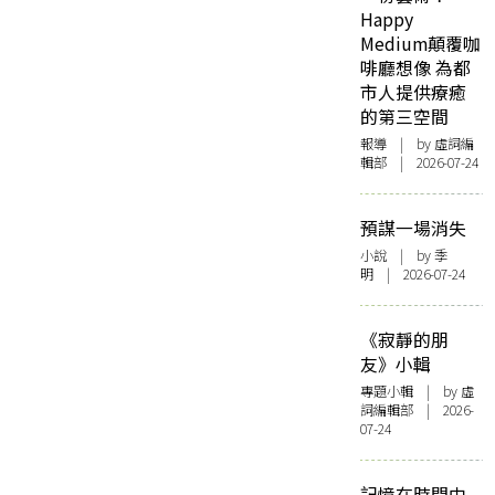
Happy
Medium顛覆咖
啡廳想像 為都
市人提供療癒
的第三空間
報導
| by 虛詞編
輯部 | 2026-07-24
預謀一場消失
小說
| by 季
明 | 2026-07-24
《寂靜的朋
友》小輯
專題小輯
| by 虛
詞編輯部 | 2026-
07-24
記憶在時間中