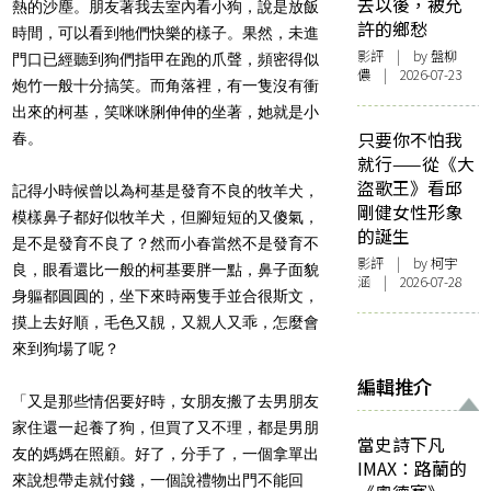
去以後，被允
熱的沙塵。朋友著我去室內看小狗，說是放飯
許的鄉愁
時間，可以看到牠們快樂的樣子。果然，未進
影評
| by 盤柳
門口已經聽到狗們指甲在跑的爪聲，頻密得似
儂 | 2026-07-23
炮竹一般十分搞笑。而角落裡，有一隻沒有衝
出來的柯基，笑咪咪脷伸伸的坐著，她就是小
只要你不怕我
春。
就行——從《大
盜歌王》看邱
記得小時候曾以為柯基是發育不良的牧羊犬，
剛健女性形象
模樣鼻子都好似牧羊犬，但腳短短的又傻氣，
的誕生
是不是發育不良了？然而小春當然不是發育不
影評
| by 柯宇
良，眼看還比一般的柯基要胖一點，鼻子面貌
涵 | 2026-07-28
身軀都圓圓的，坐下來時兩隻手並合很斯文，
摸上去好順，毛色又靚，又親人又乖，怎麼會
來到狗場了呢？
編輯推介
「又是那些情侶要好時，女朋友搬了去男朋友
家住還一起養了狗，但買了又不理，都是男朋
當史詩下凡
友的媽媽在照顧。好了，分手了，一個拿單出
IMAX：路蘭的
來說想帶走就付錢，一個說禮物出門不能回