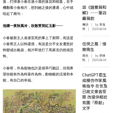
落，打掃著小春住過小屋的落花和樹葉，在手
談《錯覺與和
機翻看小春相片，想到她之後的遭遇，心中就
解》──筆訪
唸起了兩句：
嚴瀚欽
專訪
| by 李浩
池塘一夜秋風冷，吹散芰荷紅玉影⋯⋯
榮 | 2026-08-04
小春被新主人凌虐至死的事上了新聞，有說是
任俠之風：憶
小春舊主人以狗還債，有說是分手女友遷怒於
施南生
狗變成出氣袋，相片即使打了馬塞克仍然很恐
其他
| by 李焯
怖。
桃 | 2026-08-04
小春呀，作為寵物也許是很乖巧聽話，但我希
ChatGPT拒生
望你能有作為柯基作為狗，動物般的活潑和本
成模仿作家風
能，有自己的幸福。
格指令 在世及
已故文豪皆受
限 改提供相近
氛圍「原創」
文字