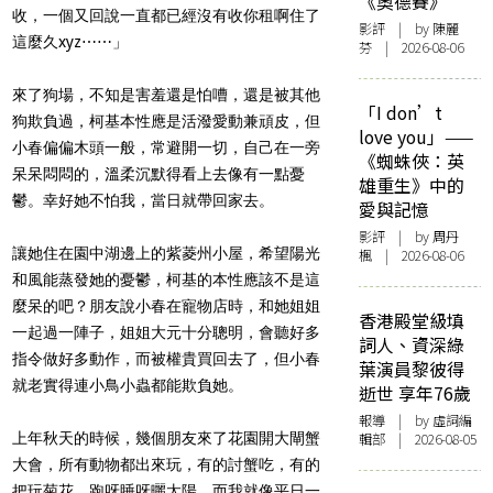
《奧德賽》
收，一個又回說一直都已經沒有收你租啊住了
影評
| by 陳麗
這麼久xyz⋯⋯」
芬 | 2026-08-06
來了狗場，不知是害羞還是怕嘈，還是被其他
「I don’t
狗欺負過，柯基本性應是活潑愛動兼頑皮，但
love you」——
小春偏偏木頭一般，常避開一切，自己在一旁
《蜘蛛俠：英
呆呆悶悶的，溫柔沉默得看上去像有一點憂
雄重生》中的
鬱。幸好她不怕我，當日就帶回家去。
愛與記憶
影評
| by
周丹
讓她住在園中湖邊上的紫菱州小屋，希望陽光
楓
| 2026-08-06
和風能蒸發她的憂鬱，柯基的本性應該不是這
麼呆的吧？朋友說小春在寵物店時，和她姐姐
香港殿堂級填
一起過一陣子，姐姐大元十分聰明，會聽好多
詞人、資深綠
指令做好多動作，而被權貴買回去了，但小春
葉演員黎彼得
就老實得連小鳥小蟲都能欺負她。
逝世 享年76歲
報導
| by 虛詞編
上年秋天的時候，幾個朋友來了花園開大閘蟹
輯部 | 2026-08-05
大會，所有動物都出來玩，有的討蟹吃，有的
把玩菊花，跑呀睡呀曬太陽。而我就像平日一