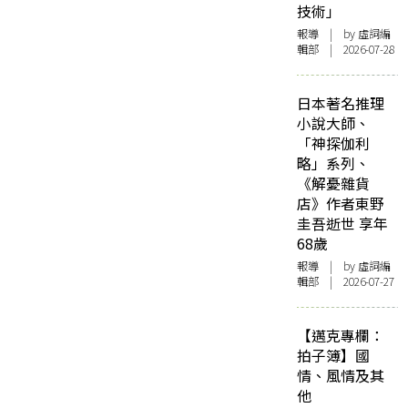
技術」
報導
| by 虛詞編
輯部 | 2026-07-28
日本著名推理
小說大師、
「神探伽利
略」系列、
《解憂雜貨
店》作者東野
圭吾逝世 享年
68歲
報導
| by 虛詞編
輯部 | 2026-07-27
【邁克專欄：
拍子簿】國
情、風情及其
他