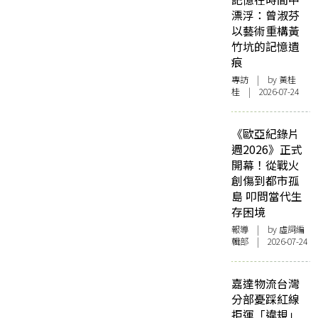
漂浮：曾淑芬
以藝術重構黃
竹坑的記憶遺
痕
專訪
| by 黃桂
桂 | 2026-07-24
《歐亞紀錄片
週2026》正式
開幕！從戰火
創傷到都市孤
島 叩問當代生
存困境
報導
| by 虛詞編
輯部 | 2026-07-24
嘉達物流台灣
分部憂踩紅線
拒運「違規」