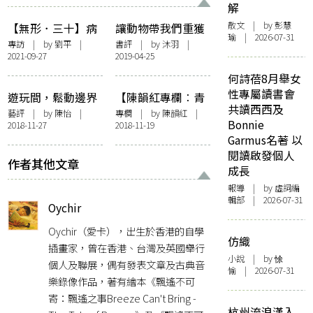
解
散文
| by 彭慧
【無形．三十】病
讓動物帶我們重獲
瑜 | 2026-07-31
態城市，慎密寫實
希望——讀吳明益
專訪
| by
劉平
|
書評
| by
沐羽
|
2021-09-27
2019-04-25
——專訪張婉雯
《苦雨之地》
何詩蓓8月舉女
性專屬讀書會
遊玩間，鬆動邊界
【陳韻紅專欄︰青
共讀西西及
——「像是動物園
海波文香】失語動
藝評
| by 陳怡 |
專欄
| by
陳韻紅
|
Bonnie
2018-11-27
2018-11-19
（二）」
物群
Garmus名著 以
閱讀啟發個人
作者其他文章
成長
報導
| by 虛詞編
輯部 | 2026-07-31
Oychir
Oychir（愛卡），出生於香港的自學
仿織
插畫家，曾在香港、台灣及英國舉行
小說
| by 悇
個人及聯展，偶有發表文章及古典音
愉 | 2026-07-31
樂錄像作品，著有繪本《飄遙不可
寄：飄遙之事Breeze Can't Bring -
杭州流浪漢入