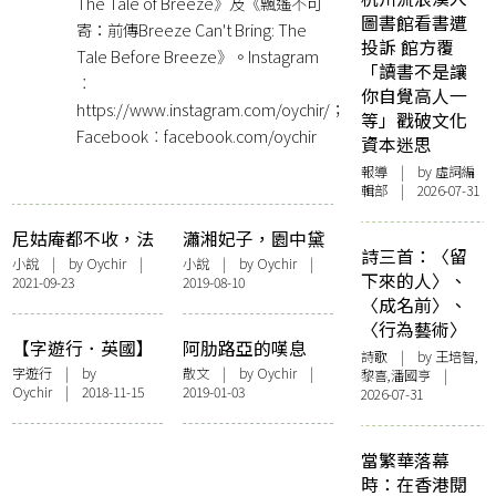
The Tale of Breeze》及《飄遙不可
圖書館看書遭
寄：前傳Breeze Can't Bring: The
投訴 館方覆
Tale Before Breeze》。Instagram
「讀書不是讓
︰
你自覺高人一
https://www.instagram.com/oychir/；
等」戳破文化
Facebook︰facebook.com/oychir
資本迷思
報導
| by 虛詞編
輯部 | 2026-07-31
尼姑庵都不收，法
瀟湘妃子，園中黛
詩三首：〈留
號妙玉的金錢龜
玉
小說
| by
Oychir
|
小說
| by
Oychir
|
下來的人〉、
2021-09-23
2019-08-10
〈成名前〉、
〈行為藝術〉
【字遊行．英國】
阿肋路亞的嘆息
詩歌
| by 王培智,
在英國名著裡發現
字遊行
| by
散文
| by
Oychir
|
黎喜,潘國亨 |
Oychir
| 2018-11-15
2019-01-03
賈寶玉
2026-07-31
當繁華落幕
時：在香港閱