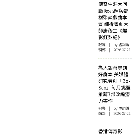
傳奇生涯大回
顧 阮兆輝與鄧
樹榮談戲曲本
質 細析粵劇大
師唐滌生《蝶
影紅梨記》
報導
| by 虛詞編
輯部 | 2026-07-21
為大銀幕尋到
好劇本 美媒體
研究者創「Bo-
Sco」每月挑選
推薦7部改編潛
力書作
報導
| by 虛詞編
輯部 | 2026-07-21
香港傳奇影