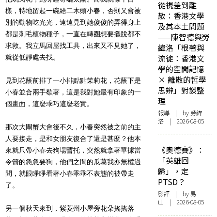
從視差到離
樣，特地留起一碗給二木頭小春，否則又會被
散：香港文學
別的動物吃光光，遠遠見到她傻傻的弄得身上
及其本土問題
都是刺毛植物種子，一直在轉圈想要擺脫都不
——陳智德與勞
求救。我立馬回屋找工具，出來又不見她了，
緯洛「根著與
流徙：香港文
就從低靜處去找。
學的空間記憶
× 離散的哲學
見到花蔭前排了一小排點點茉莉花，花蔭下是
思辨」對談整
小春並合兩手歇著，這是我對她最有印象的一
理
個畫面，這麼乖巧這麼老實。
報導
| by 勞緯
洛 | 2026-08-05
那次大閘蟹大會後不久，小春突然被之前的主
人要接走，是和女朋友復合了還是甚麼？他本
《奧德賽》：
來就只帶小春去狗場暫托，突然就拿著單據當
「英雄回
令箭的急急要狗，他們之間的瓜葛我亦無權過
歸」，定
問，就眼睜睜看著小春乖乖不表態的被帶走
PTSD？
了。
影評
| by 易
山 | 2026-08-05
另一個秋天來到，紫菱州小屋旁花朵搖搖落