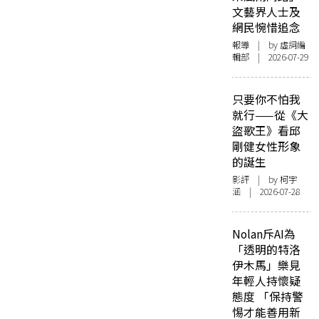
文藝界人士及
網民惋惜追念
報導
| by 虛詞編
輯部 | 2026-07-29
只要你不怕我
就行——從《大
盜歌王》看邱
剛健女性形象
的誕生
影評
| by 柯宇
涵 | 2026-07-28
Nolan斥AI為
「透明的特洛
伊木馬」樂見
年輕人持懷疑
態度 「保持警
惕才能善用新