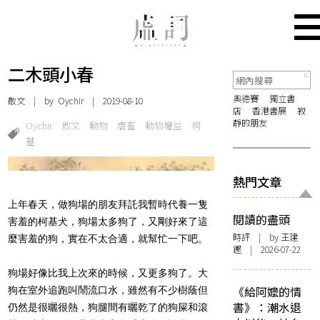
二木頭小春
奧德賽
獨立書
散文
| by
Oychir
| 2019-08-10
店
香港書展
寂
靜的朋友
Oychir
散文
動物
虐畜
動物權益
柯
基
熱門文章
上年春天，做狗場的朋友拜託我暫時代養一隻
閱讀的盡頭
害羞的柯基犬，狗場太多狗了，又剛好來了這
時評
| by 王建
麼害羞的狗，實在不太合適，就幫忙一下吧。
鏗 | 2026-07-22
狗場好像比我上次來的時候，又更多狗了。大
《給阿嬤的情
狗在室外追跑叫鬧流口水，雖然有不少樹蔭但
書》：潮水退
仍然是很曬很熱，狗腿間有曬乾了的狗屎和滾