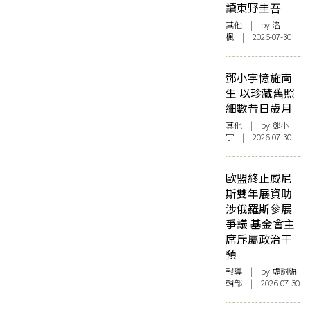
讀東野圭吾
其他
| by
洛
楓
| 2026-07-30
鄧小宇憶施南
生 以珍藏舊照
細數昔日歲月
其他
| by 鄧小
宇 | 2026-07-30
歐盟終止威尼
斯雙年展資助
涉俄羅斯參展
爭議 基金會主
席斥屬政治干
預
報導
| by 虛詞編
輯部 | 2026-07-30