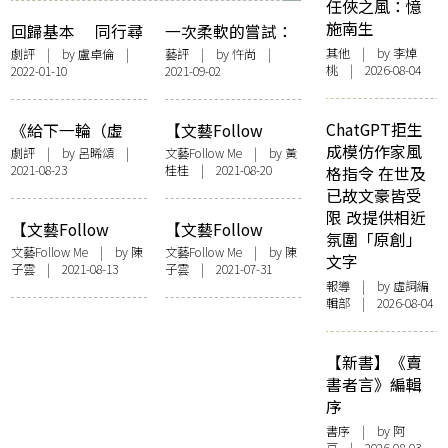
任俠之風：憶
施南生
回歸基本 同行尋
一次柔軟的嘗試：
光
專訪牛棚「後人類
其他
| by 李焯
劇評
| by
盧卓倫
|
藝評
| by
忤尚
|
桃 | 2026-08-04
2022-01-10
2021-09-02
敘事——共存之
地」展覽 9 位藝術
家
ChatGPT拒生
《給下一輪（虛
【文藝Follow
成模仿作家風
擬）盛世的備忘
me】寫一封情信圍
劇評
| by 呂晞頌 |
文藝Follow Me
| by 黃
2021-08-23
桂桂 | 2021-08-20
格指令 在世及
錄》：給香港的備
爐取暖 訪「女人
已故文豪皆受
忘錄
節」兩位神奇女俠
限 改提供相近
【文藝Follow
【文藝Follow
氛圍「原創」
me】城中鳥事 筆
me】工作、寫作、
文藝Follow Me
| by
陳
文藝Follow Me
| by
陳
文字
子雲
| 2021-08-13
子雲
| 2021-07-31
下雀陸——訪趙曉
創作中找平衡——
報導
| by 虛詞編
彤《翔：雀陸香
紅眼與《伽藍號
輯部 | 2026-08-04
港》
角》
【新書】《賣
書者言》編輯
序
書序
| by 阿