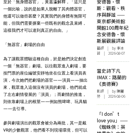
安德魯·懷
至於「無身體器官」，黃嘉瀛解釋，「這只是
斯：觀看、秩
一個比喻，說的是如果人脫離了其肉體器官，
序與靜謐 ——
他還可以做些甚麼？其實我們的身體有無限可
東京都美術館
能，但我們需要摒棄一些既有的觀念及束縛，
開館100周年紀
這樣我們才可以達到真正的自由。」
念安德魯·懷
斯展觀展評論
「無器官」劇場的自由
藝評
| by 李冰
苔 | 2026-08-07
為了讓觀眾體驗這種自由，於是她們決定創造
一個「無器官」劇場。以往觀眾進入劇場，要
當史詩下凡
按門票的座位編號安靜地坐在位置上看演員表
IMAX：路蘭的
演，今次她們把劇場的器官——演員——抽出
《奧德賽》
來，觀眾進入這個沒有演員的劇場，他們就成
影評
| by 陳麗
了左右劇情發展的「演員」；而劇情的推進，
芬 | 2026-08-06
則依靠劇場上的根莖——例如熊啤啤、玩具貓
——去引導。
「I don’t
love you」——
參與劇場演出的觀眾會被分為兩批，其一是戴
《蜘蛛俠：英
VR的少數觀眾，他們看不到現場環境，但可以