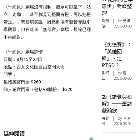
思辨」對談整
《千高原》劇場沒有限制，觀眾可以坐下、站
理
立、走動，「甚至你見到檯面有橙，可以把橙
報導
| by 勞緯
帶走。」黃碧琪笑說，雖然劇場有聲音導航引
洛 | 2026-08-05
導觀眾，但在這個「無器官」劇場，規範已經
不再絕對。
《奧德賽》：
「英雄回
《千高原》劇場詳情
歸」，定
日期：8月15至22日
PTSD？
地點：西九文化區自由空間大盒
影評
| by 易
門票：
山 | 2026-08-05
集體感官門票 $260
個人感官門票（包括VR體驗） $320
談《錯覺與和
解》──筆訪
嚴瀚欽
專訪
| by 李浩
榮 | 2026-08-04
延伸閱讀