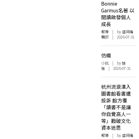
Bonnie
Garmus名著 以
閱讀啟發個人
成長
報導
| by 虛詞編
輯部 | 2026-07-31
仿織
小說
| by 悇
愉 | 2026-07-31
杭州流浪漢入
圖書館看書遭
投訴 館方覆
「讀書不是讓
你自覺高人一
等」戳破文化
資本迷思
報導
| by 虛詞編