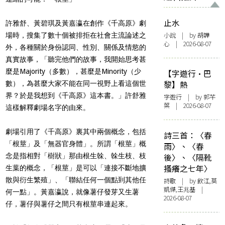
止水
許雅舒、黃碧琪及黃嘉瀛在創作《千高原》劇
小說
| by 胡韡
場時，搜集了數十個被排拒在社會主流論述之
心 | 2026-08-07
外，各種關於身份認同、性別、關係及情慾的
真實故事，「聽完他們的故事，我開始思考甚
麼是Majority（多數），甚麼是Minority（少
【字遊行·巴
黎】熱
數），為甚麼大家不能在同一視野上看這個世
界？於是我想到《千高原》這本書。」許舒雅
字遊行
| by 郭芊
葉 | 2026-08-07
這樣解釋劇場名字的由來。
劇場引用了《千高原》裏其中兩個概念，包括
詩三首：〈春
「根莖」及「無器官身體」。所謂「根莖」概
雨〉、〈春
念是指相對「樹狀」那由根生榦、榦生枝、枝
後〉、〈隔靴
搔癢之七年〉
生葉的概念，「根莖」是可以「連接不斷地擴
散與衍生繁殖」、「聯結任何一個點到其他任
詩歌
| by 飲江,莫
凱傑,王兆基 |
何一點」。黃嘉瀛說，就像薯仔發芽又生薯
2026-08-07
仔，薯仔與薯仔之間只有根莖串連起來。