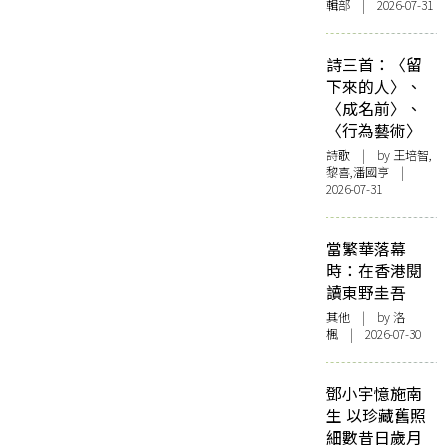
輯部 | 2026-07-31
詩三首：〈留
下來的人〉、
〈成名前〉、
〈行為藝術〉
詩歌
| by 王培智,
黎喜,潘國亨 |
2026-07-31
當繁華落幕
時：在香港閱
讀東野圭吾
其他
| by
洛
楓
| 2026-07-30
鄧小宇憶施南
生 以珍藏舊照
細數昔日歲月