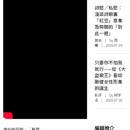
詩慾／私慾：
淺談詩歌裏
「紅豆」意象
及時間的「到
此一遊」
其他
| by 雨
曦 | 2026-07-29
只要你不怕我
就行——從《大
盜歌王》看邱
剛健女性形象
的誕生
影評
| by 柯宇
涵 | 2026-07-28
編輯推介
連結的可能：「根莖」