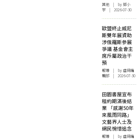
其他
| by 鄧小
宇 | 2026-07-30
歐盟終止威尼
斯雙年展資助
涉俄羅斯參展
爭議 基金會主
席斥屬政治干
預
報導
| by 虛詞編
輯部 | 2026-07-30
田園書屋宣布
租約期滿後結
業 「感謝50年
來風雨同路」
文藝界人士及
網民惋惜追念
報導
| by 虛詞編