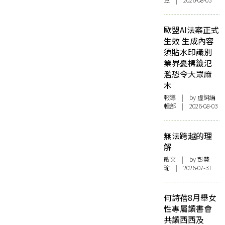
豆 | 2026-08-03
歐盟AI法案正式
生效 生成內容
須貼水印識別
業界憂標籤氾
濫恐令大眾麻
木
報導
| by 虛詞編
輯部 | 2026-08-03
無法跨越的理
解
散文
| by 彭慧
瑜 | 2026-07-31
何詩蓓8月舉女
性專屬讀書會
共讀西西及