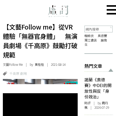
【文藝Follow me】從VR
體驗「無器官身體」 無演
蜘蛛俠
奧德賽
獨立書店
施南
員劇場《千高原》鼓勵打破
生
規範
文藝Follow Me
| by 黃桂桂 | 2021-08-14
熱門文章
千高原 劇場
諾蘭《奧德
賽》中DEI的開
放性與反「身
份政治」
時評
| by
周丹
楓
| 2026-07-29