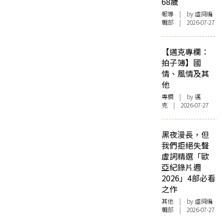
68歲
報導
| by 虛詞編
輯部 | 2026-07-27
【邁克專欄：
拍子簿】國
情、風情及其
他
專欄
| by
邁
克
| 2026-07-27
黑夜漫長，但
我們拒絕失聲
虛詞精選「歐
亞紀錄片週
2026」4部必看
之作
其他
| by 虛詞編
輯部 | 2026-07-27