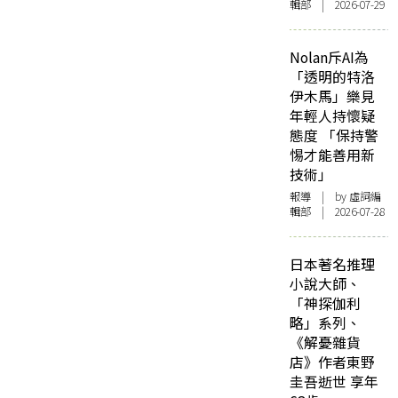
輯部 | 2026-07-29
Nolan斥AI為
「透明的特洛
伊木馬」樂見
年輕人持懷疑
態度 「保持警
惕才能善用新
技術」
報導
| by 虛詞編
輯部 | 2026-07-28
日本著名推理
小說大師、
「神探伽利
略」系列、
《解憂雜貨
店》作者東野
圭吾逝世 享年