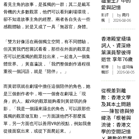
雄重生》中的
看見主角的故事，是孤獨的一群；其二是戴耳
愛與記憶
骨機的大多數觀眾，他們可以看到劇場環境，
影評
| by
周丹
卻不知道故事主角的經歷。兩者各自失去一些
楓
| 2026-08-06
感觀體驗，於是又成了一具「無器官」身體。
香港殿堂級填
「雙方好像活在兩個獨立空間，有不同體驗，
詞人、資深綠
但其實我們想嘗試看看，那些在外面的觀眾是
葉演員黎彼得
否可以把孤獨的觀眾拉出來，一起進入一個集
逝世 享年76歲
體世界。」黃嘉瀛說，「我們整個創作過程很
報導
| by 虛詞編
重視一個詞語，就是『陪伴』。」
輯部 | 2026-08-05
而黃碧琪就在劇場中擔任這個陪伴的角色，她
從視差到離
是三個創作者中，唯一一個會在劇場上「現
散：香港文學
身」的人。戴VR的觀眾能夠看到黃碧琪的身
及其本土問題
影，「我是一個躡來躡去的角色，可以跟那些
——陳智德與勞
孤獨的觀眾做互動，一方面讓他們不那麼孤
緯洛「根著與
單，另一方面也可以善用VR的視點，例如我會
流徙：香港文
學的空間記憶
從後面竄出來，或從下面爬起來。」
× 離散的哲學