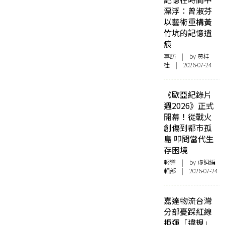
漂浮：曾淑芬
以藝術重構黃
竹坑的記憶遺
痕
專訪
| by 黃桂
桂 | 2026-07-24
《歐亞紀錄片
週2026》正式
開幕！從戰火
創傷到都市孤
島 叩問當代生
存困境
報導
| by 虛詞編
輯部 | 2026-07-24
嘉達物流台灣
分部憂踩紅線
拒運「違規」