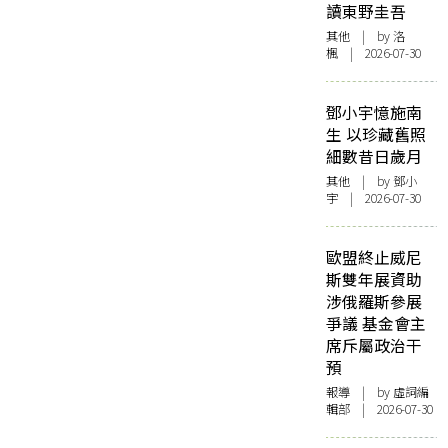
讀東野圭吾
其他
| by
洛
楓
| 2026-07-30
鄧小宇憶施南
生 以珍藏舊照
細數昔日歲月
其他
| by 鄧小
宇 | 2026-07-30
歐盟終止威尼
斯雙年展資助
涉俄羅斯參展
爭議 基金會主
席斥屬政治干
預
報導
| by 虛詞編
輯部 | 2026-07-30