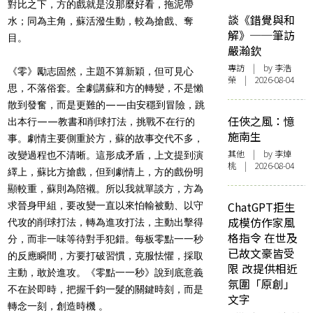
對比之下，方的戲就是沒那麼好看，拖泥帶
談《錯覺與和
水；同為主角，蘇活潑生動，較為搶戲、奪
解》──筆訪
目。
嚴瀚欽
專訪
| by 李浩
《零》勵志固然，主題不算新穎，但可見心
榮 | 2026-08-04
思，不落俗套。全劇講蘇和方的轉變，不是懶
散到發奮，而是更難的——由安穩到冒險，跳
任俠之風：憶
出本行——教書和削球打法，挑戰不在行的
施南生
事。劇情主要側重於方，蘇的故事交代不多，
其他
| by 李焯
改變過程也不清晰。這形成矛盾，上文提到演
桃 | 2026-08-04
繹上，蘇比方搶戲，但到劇情上，方的戲份明
顯較重，蘇則為陪襯。所以我就單談方，方為
ChatGPT拒生
求晉身甲組，要改變一直以來怕輸被動、以守
成模仿作家風
代攻的削球打法，轉為進攻打法，主動出擊得
格指令 在世及
分，而非一味等待對手犯錯。每板零點一一秒
已故文豪皆受
的反應瞬間，方要打破習慣，克服怯懼，採取
限 改提供相近
主動，敢於進攻。《零點一一秒》說到底意義
氛圍「原創」
不在於即時，把握千鈞一髮的關鍵時刻，而是
文字
轉念一刻，創造時機 。