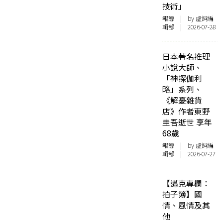
技術」
報導
| by 虛詞編
輯部 | 2026-07-28
日本著名推理
小說大師、
「神探伽利
略」系列、
《解憂雜貨
店》作者東野
圭吾逝世 享年
68歲
報導
| by 虛詞編
輯部 | 2026-07-27
【邁克專欄：
拍子簿】國
情、風情及其
他