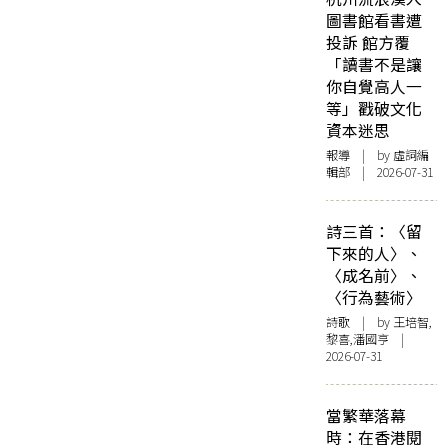
圖書館看書遭
投訴 館方覆
「讀書不是讓
你自覺高人一
等」戳破文化
資本迷思
報導
| by 虛詞編
輯部 | 2026-07-31
詩三首：〈留
下來的人〉、
〈成名前〉、
〈行為藝術〉
詩歌
| by 王培智,
黎喜,潘國亨 |
2026-07-31
當繁華落幕
時：在香港閱