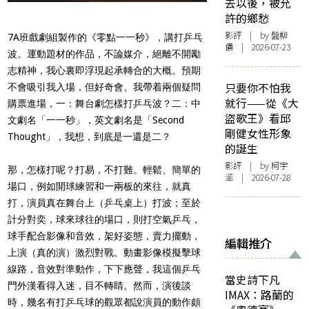
去以後，被允
許的鄉愁
影評
| by 盤柳
7A班戲劇組製作的《零點一一秒》，講打乒乓
儂 | 2026-07-23
波。運動題材的作品，不論媒介，絕離不開勵
志精神，我心裏即浮現起承轉合的大概。預期
只要你不怕我
不會吸引我入場，但好奇會。我帶着兩個疑問
就行——從《大
購票進場，一：舞台劇怎樣打乒乓波？二：中
盜歌王》看邱
文劇名「一一秒」，英文劇名是「Second
剛健女性形象
Thought」，我想，到底是一還是二？
的誕生
影評
| by 柯宇
那，怎樣打呢？打易，不打難。輕鬆、簡單的
涵 | 2026-07-28
場口，例如開球練習和一兩板的來往，就真
打，演員真在舞台上（乒乓桌上）打波；至於
計分對奕，球來球往的場口，則打空氣乒乓，
球手配合影像和音效，架好姿態，賣力擺動，
編輯推介
上演（真的演）激烈對戰。動畫影像模擬擊球
線路，音效對準動作，下下應聲，我這個乒乓
當史詩下凡
門外漢看得入迷，目不轉睛。然而，演後談
IMAX：路蘭的
時，幾名有打乒乓球的觀眾都說演員的動作頗