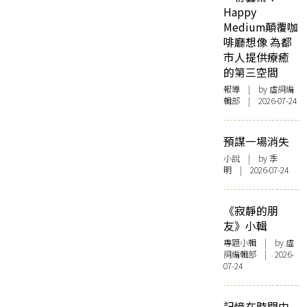
Happy
Medium顛覆咖
啡廳想像 為都
市人提供療癒
的第三空間
報導
| by 虛詞編
輯部 | 2026-07-24
預謀一場消失
小說
| by 季
明 | 2026-07-24
《寂靜的朋
友》小輯
專題小輯
| by 虛
詞編輯部 | 2026-
07-24
記憶在時間中