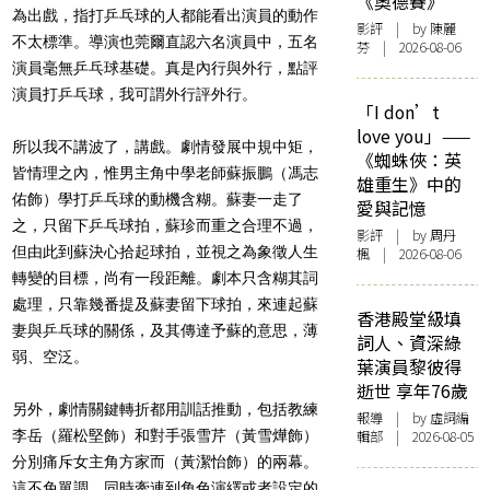
《奧德賽》
為出戲，指打乒乓球的人都能看出演員的動作
影評
| by 陳麗
不太標準。導演也莞爾直認六名演員中，五名
芬 | 2026-08-06
演員毫無乒乓球基礎。真是內行與外行，點評
演員打乒乓球，我可謂外行評外行。
「I don’t
love you」——
所以我不講波了，講戲。劇情發展中規中矩，
《蜘蛛俠：英
皆情理之內，惟男主角中學老師蘇振鵬（馮志
雄重生》中的
佑飾）學打乒乓球的動機含糊。蘇妻一走了
愛與記憶
之，只留下乒乓球拍，蘇珍而重之合理不過，
影評
| by
周丹
但由此到蘇決心拾起球拍，並視之為象徵人生
楓
| 2026-08-06
轉變的目標，尚有一段距離。劇本只含糊其詞
處理，只靠幾番提及蘇妻留下球拍，來連起蘇
香港殿堂級填
妻與乒乓球的關係，及其傳達予蘇的意思，薄
詞人、資深綠
弱、空泛。
葉演員黎彼得
逝世 享年76歲
另外，劇情關鍵轉折都用訓話推動，包括教練
報導
| by 虛詞編
李岳（羅松堅飾）和對手張雪芹（黃雪燁飾）
輯部 | 2026-08-05
分別痛斥女主角方家而（黃潔怡飾）的兩幕。
這不免單調，同時牽連到角色演繹或者設定的