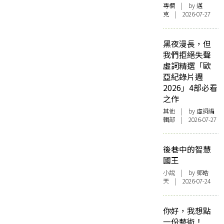
專欄
| by
邁
克
| 2026-07-27
黑夜漫長，但
我們拒絕失聲
虛詞精選「歐
亞紀錄片週
2026」4部必看
之作
其他
| by 虛詞編
輯部 | 2026-07-27
後巷中的智慧
國王
小說
| by 鄧皓
天 | 2026-07-24
你好，我想點
一份藝術！