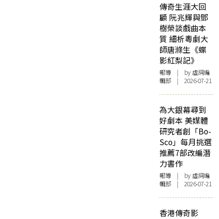
傳奇生涯大回
顧 阮兆輝與鄧
樹榮談戲曲本
質 細析粵劇大
師唐滌生《蝶
影紅梨記》
報導
| by 虛詞編
輯部 | 2026-07-21
為大銀幕尋到
好劇本 美媒體
研究者創「Bo-
Sco」每月挑選
推薦7部改編潛
力書作
報導
| by 虛詞編
輯部 | 2026-07-21
香港傳奇影