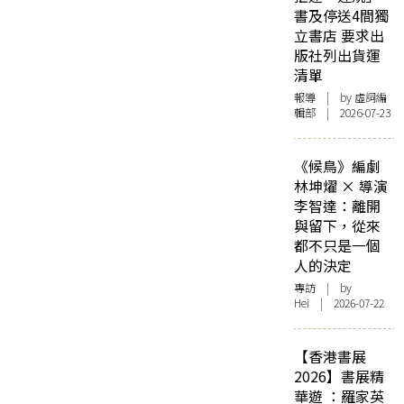
書及停送4間獨
立書店 要求出
版社列出貨運
清單
報導
| by 虛詞編
輯部 | 2026-07-23
《候鳥》編劇
林坤燿 × 導演
李智達：離開
與留下，從來
都不只是一個
人的決定
專訪
| by
Hei | 2026-07-22
【香港書展
2026】書展精
華遊 ：羅家英