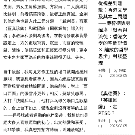
從視差到離
失衡。男女主角蘇振鵬、方家而，二人演繹對
散：香港文學
比鮮明，前者搞笑誇張，後者正經真誠。全劇
及其本土問題
其他角色也歸入此二元分類，「裁判長」齊軍
——陳智德與勞
（藍真珍飾）和歐陽峰（周家輝飾）歸入前
緯洛「根著與
流徙：香港文
者；李教練和張則為後者。在劇情發展和背景
學的空間記憶
設定上，方的處境寫實、沉重，而蘇的較輕
× 離散的哲學
鬆、隨性，使搞笑派和正經派壁壘分明，更令
思辨」對談整
女主角方家而為首的故事線顯得乏味、失色。
理
報導
| by 勞緯
自中段起，我每見方作主線的場口就開始感到
洛 | 2026-08-05
厭悶，我更想看蘇等人，因為方總要認真踏實
面對現實種種枯燥問題，瞻前顧後，對上「西
《奧德賽》：
口西面」的張雪芹更甚；相反，蘇嬉笑怒罵，
「英雄回
大打「快樂乒乓」，他打乒乓球的場口是歡樂
歸」，定
的，台上台下如是，體現全劇沒有著墨的主題
PTSD？
——乒乓球或者運動的純粹樂趣，我相信也是
影評
| by 易
絕大多人喜歡運動的初心，出於熱愛和享受，
山 | 2026-08-05
而非爭勝。我真想拍拍方膊頭，叫她放鬆點。