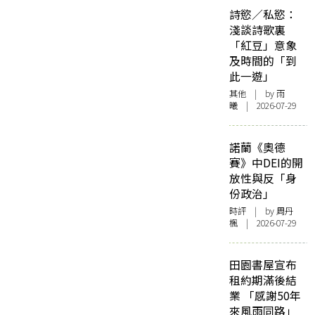
詩慾／私慾：
淺談詩歌裏
「紅豆」意象
及時間的「到
此一遊」
其他
| by 雨
曦 | 2026-07-29
諾蘭《奧德
賽》中DEI的開
放性與反「身
份政治」
時評
| by
周丹
楓
| 2026-07-29
田園書屋宣布
租約期滿後結
業 「感謝50年
來風雨同路」