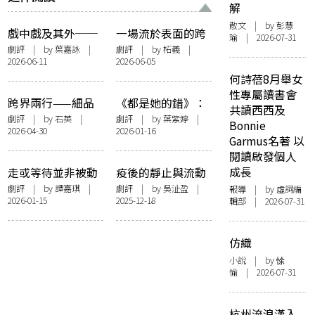
解
散文
| by 彭慧
戲中戲及其外──
一場流於表面的跨
瑜 | 2026-07-31
評新域劇團《小城
界派對：評〈麥克
劇評
| by
葉嘉詠
|
劇評
| by 柘義 |
2026-06-11
2026-06-05
之春》
白夫人～詩〉
何詩蓓8月舉女
性專屬讀書會
跨界兩行——細品
《都是她的錯》：
共讀西西及
《兩忘詠》
到底是誰的錯？
劇評
| by 石英 |
劇評
| by 葉紫婷 |
Bonnie
2026-04-30
2026-01-16
Garmus名著 以
閱讀啟發個人
成長
走或等待並非被動
疫後的靜止與流動
的選擇——評鄧樹
——舞台劇《我在
劇評
| by 譚嘉琪 |
劇評
| by 吳沚盈 |
報導
| by 虛詞編
2026-01-15
2025-12-18
輯部 | 2026-07-31
榮《等待果陀》舞
隔離房⋯⋯》
台劇
仿織
小說
| by 悇
愉 | 2026-07-31
杭州流浪漢入