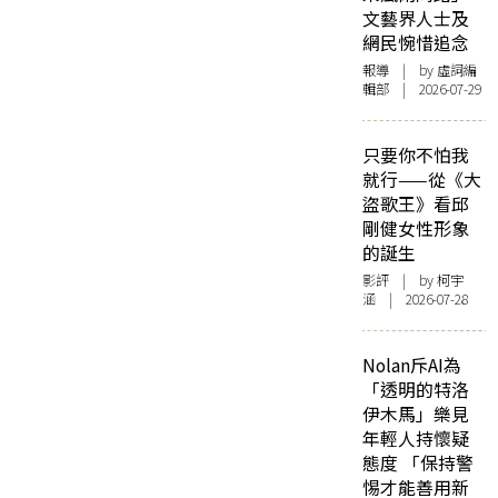
文藝界人士及
網民惋惜追念
報導
| by 虛詞編
輯部 | 2026-07-29
只要你不怕我
就行——從《大
盜歌王》看邱
剛健女性形象
的誕生
影評
| by 柯宇
涵 | 2026-07-28
Nolan斥AI為
「透明的特洛
伊木馬」樂見
年輕人持懷疑
態度 「保持警
惕才能善用新