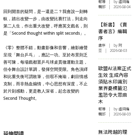
報導
| by 虛詞編
輯部 | 2026-08-04
回到開首的疑問，是一還是二？我會說一刻轉
軚，踏出改變一步，由改變比賽打法，到走向
【新書】《賣
第二人生，作出重大改變，呼應英文戲名，則
書者言》編輯
是「Second thought within split seconds」。
序
書序
| by 阿
《零》整體不錯，動畫影像和音響，繪影繪聲
豆 | 2026-08-03
呈現「舞台乒乓」，應記一功。至於布景則乏
善可陳，每場戲都置乒乓球桌貫徹運動主題，
歐盟AI法案正式
但令舞台設計單調，發揮空間受限。角色演繹
生效 生成內容
和比重失衡可謂敗筆，但瑕不掩瑜，劇目情感
須貼水印識別
克制，而非熱血煽情，中心思想有深度，不止
業界憂標籤氾
於片刻感動，更是教人深省，起念改變的
濫恐令大眾麻
Second Thought。
木
報導
| by 虛詞編
輯部 | 2026-08-03
無法跨越的理
延伸閱讀