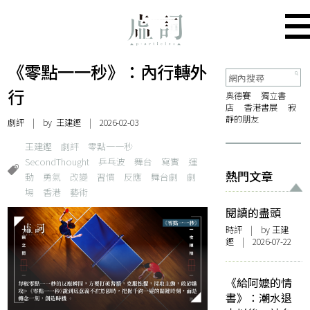
《零點一一秒》：內行轉外
行
奧德賽
獨立書
店
香港書展
寂
靜的朋友
劇評
| by 王建鏗 | 2026-02-03
王建鏗
劇評
零點一一秒
SecondThought
乒乓波
舞台
寫實
運
熱門文章
動
勇氣
改變
習慣
反應
舞台劇
劇
場
香港
藝術
閱讀的盡頭
時評
| by 王建
鏗 | 2026-07-22
《給阿嬤的情
書》：潮水退