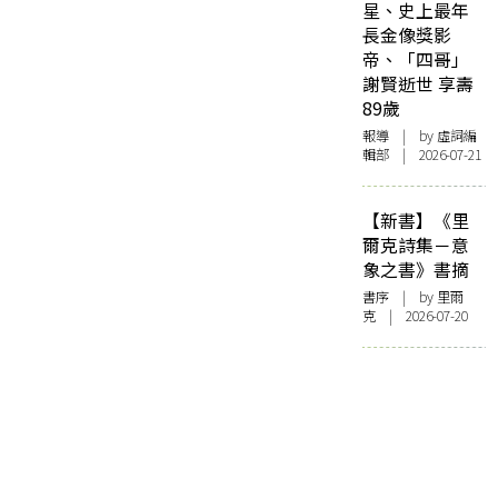
星、史上最年
長金像獎影
帝、「四哥」
謝賢逝世 享壽
89歲
報導
| by 虛詞編
輯部 | 2026-07-21
【新書】《里
爾克詩集－意
象之書》書摘
書序
| by 里爾
克 | 2026-07-20