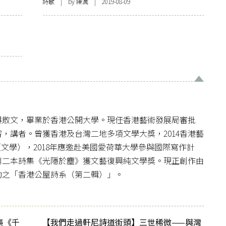
詩歌
| by
陳滅
| 2019-08-09
與散文，畢業於香港公開大學。現任香港藝術發展局審批
，講者。曾獲香港及台灣二地多項文學大獎，2014香港藝
文學），2018年應邀赴美國愛荷華大學參與國際寫作計
人第二本詩集《光隱於塵》獲文藝復興純文學獎。現正創作由
助之「香港公屋詩系（第二輯）」。
集《千
【我們走過軒尼詩道街頭】三世稀微——與灣