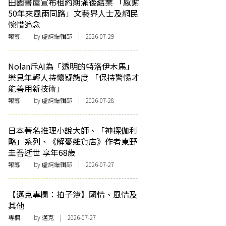
田園書屋宣布租約期滿後結業 「感謝
50年來風雨同路」文藝界人士及網民
惋惜追念
報導
| by 虛詞編輯部 | 2026-07-29
Nolan斥AI為「透明的特洛伊木馬」
樂見年輕人持懷疑態度 「保持警惕才
能善用新技術」
報導
| by 虛詞編輯部 | 2026-07-28
日本著名推理小說大師、「神探伽利
略」系列、《解憂雜貨店》作者東野
圭吾逝世 享年68歲
報導
| by 虛詞編輯部 | 2026-07-27
【邁克專欄：拍子簿】國情、風情及
其他
專欄
| by
邁克
| 2026-07-27