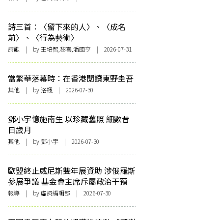
詩三首：〈留下來的人〉、〈成名
前〉、〈行為藝術〉
詩歌
| by 王培智,黎喜,潘國亨 | 2026-07-31
當繁華落幕時：在香港閱讀東野圭吾
其他
| by
洛楓
| 2026-07-30
鄧小宇憶施南生 以珍藏舊照 細數昔
日歲月
其他
| by 鄧小宇 | 2026-07-30
歐盟終止威尼斯雙年展資助 涉俄羅斯
參展爭議 基金會主席斥屬政治干預
報導
| by 虛詞編輯部 | 2026-07-30