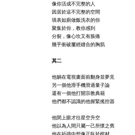
像你活成不完整的人
因居於這不完整的空間
填表如廁做飯洗衣的你
聚集於你，教你感到
分裂，像心坎又有脹痛
幾乎衝破屢經縫合的胸肌
其二
他躺在電視畫面前翻身並夢見
另一個他滑手機滑過量子論
還有一個他打開宗教典籍
他們都不認識的他握緊搖控器
他閉上眼才往星空升空
他以為人間只屬一己所懷之舊
他在祈禱中想像正臥於棺材