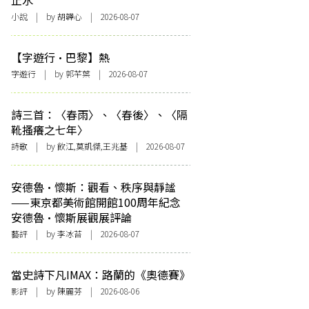
止水
小說
| by 胡韡心 | 2026-08-07
【字遊行·巴黎】熱
字遊行
| by 郭芊葉 | 2026-08-07
詩三首：〈春雨〉、〈春後〉、〈隔
靴搔癢之七年〉
詩歌
| by 飲江,莫凱傑,王兆基 | 2026-08-07
安德魯·懷斯：觀看、秩序與靜謐
——東京都美術館開館100周年紀念
安德魯·懷斯展觀展評論
藝評
| by 李冰苔 | 2026-08-07
當史詩下凡IMAX：路蘭的《奧德賽》
影評
| by 陳麗芬 | 2026-08-06