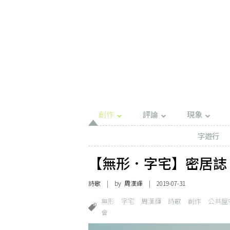
創作
評論
現象
字遊行
【無形．字宅】密居誌
詩歌
| by
周漢輝
| 2019-07-31
無形
字宅
周漢輝
詩歌
創作
公共屋
會