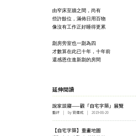
由窄床至牆之間，尚有
些許餘位，滿佈日用百物
像沒有工作正好睡得更累
劏房旁室也一劏為四
才數算在此已十年，十年前
還感恩住進新劏的房間
延伸閱讀
說家談寢——觀「自宅字築」展覽
藝評
| by
劉偉成
| 2019-08-20
【自宅字築】重畫地圖