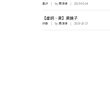
鳥足》
書評
| by
周漢輝
| 2023-03-24
【虛詞．黑】黑鏡子
詩歌
| by
周漢輝
| 2019-10-17