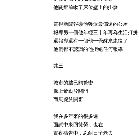
他關燈前瞅了床位壁上的掛曆
電視新聞報導他獲派最偏遠的公屋
報導另一個他年輕三十年再為生活打拼
還報導還有一個他一覺醒來康復了
他們都不認識的他拒絕任何報導
其三
城市的牆已夠繁密
像上帝勤於關門
而馬虎於開窗
我在多年來的很多遍
面試中來回徒勞，也在
晝夜禱告中，忍耐日子老去