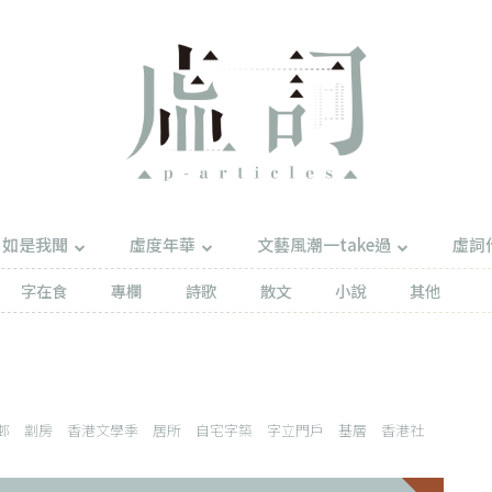
如是我聞
虛度年華
文藝風潮一take過
虛詞
字在食
專欄
詩歌
散文
小說
其他
邨
劏房
香港文學季
居所
自宅字築
字立門戶
基層
香港社