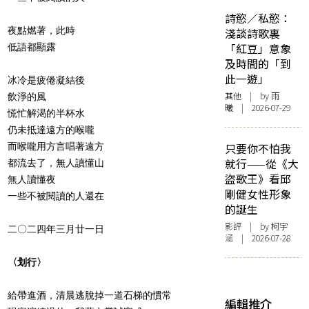
詩慾／私慾：
夜點燃著，此時
淺談詩歌裏
「紅豆」意象
低語都顯露
及時間的「到
此一遊」
冰冷是疲倦凝結後
其他
| by 雨
飲淨的風
曦 | 2026-07-29
慌忙解渴的半杯水
仍未抵達遠方的喉嚨
而喉嚨用方言唱著遠方
只要你不怕我
就行——從《大
都流去了，無人讀懂山
盜歌王》看邱
無人讀懂夜
剛健女性形象
一些不被閱讀的人還在
的誕生
影評
| by 柯宇
二
〇
二四年三月廿一日
涵 | 2026-07-28
〈划行〉
給帶進酒，清晨逃脫掉一道石梯的慣常
編輯推介