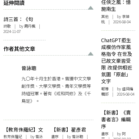
任俠之風：憶
延伸閱讀
施南生
其他
| by 李焯
詩三首：《句
桃 | 2026-08-04
子》，〈夜〉，
詩歌
| by
周丹楓
|
2024-11-07
〈風〉
ChatGPT拒生
成模仿作家風
作者其他文章
格指令 在世及
已故文豪皆受
限 改提供相近
曾詠聰
氛圍「原創」
九〇年十月生於香港。曾獲中文文學
文字
創作獎、大學文學獎、青年文學獎等
報導
| by 虛詞編
詩組冠軍。著有《戒和同修》及《千
輯部 | 2026-08-04
鳥足》 。
【新書】《賣
書者言》編輯
序
【教育侏羅紀】文
【新書】翟彥君
書序
| by 阿
學性太強就不是中
《夏花與秋葉》曾
教育侏羅紀
| by
曾詠
書序
| by
曾詠聰
|