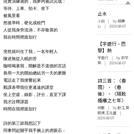
現實演練過的，我夢內嘗試完成：
等待、上車、拍卡、坐下
止水
被風景看
小說
| by 胡韡
然後準時，硬化成校門
心 | 2026-08-07
人從我身旁流淌，不存敬畏的
我在時間裡面划行
【字遊行·巴
黎】熱
突然就叫住了我，一名年輕人
字遊行
| by 郭芊
陳述無從入眠的苦
葉 | 2026-08-07
咖啡喝著我，開解是不道德的言語
善用一天的開始總結另一天的磨難
詩三首：〈春
電話走了我便響起來
雨〉、〈春
觀課表帶我往更遙遠的課堂
後〉、〈隔靴
坐上空虛，錄影，評分，直至下課
搔癢之七年〉
我才詮釋課題
詩歌
| by 飲江,莫
時間在我裡面划行
凱傑,王兆基 |
2026-08-07
詩的第三節我想記下
同事問起關乎我手腕上的虎眼石：