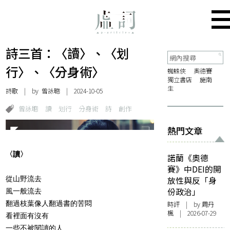
詩三首：〈讀〉、〈划
行〉、〈分身術〉
蜘蛛俠
奧德賽
獨立書店
施南
生
詩歌
| by
曾詠聰
| 2024-10-05
曾詠聰
讀
划行
分身術
詩
創作
熱門文章
〈讀〉
諾蘭《奧德
賽》中DEI的開
從山野流去
放性與反「身
份政治」
風一般流去
翻過枝葉像人翻過書的苦悶
時評
| by
周丹
楓
| 2026-07-29
看裡面有沒有
一些不被閱讀的人