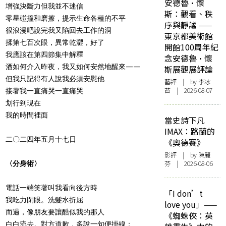
安德魯·懷
增強決斷力但我並不迷信
斯：觀看、秩
零星碰撞和磨擦，提示生命各種的不平
序與靜謐 ——
很浪漫吧說完我又陷回去工作的洞
東京都美術館
揉第七百次眼，異常乾澀，好了
開館100周年紀
我應該在第四節集中解釋
念安德魯·懷
酒如何介入昨夜，我又如何安然地醒來——
斯展觀展評論
但我只記得有人說我必須安慰他
藝評
| by 李冰
苔 | 2026-08-07
接著我一直痛哭一直痛哭
划行到現在
我的時間裡面
當史詩下凡
IMAX：路蘭的
二
〇
二四年五月十七日
《奧德賽》
影評
| by 陳麗
芬 | 2026-08-06
〈分身術〉
電話一端笑著叫我看向後方時
「I don’t
我吃力閉眼。洗髮水折屈
love you」——
而過，像朋友要讓酷似我的那人
《蜘蛛俠：英
白白流去。對方道歉，多說一句便掛線：