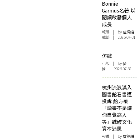
Bonnie
Garmus名著 以
閱讀啟發個人
成長
報導
| by 虛詞編
輯部 | 2026-07-31
仿織
小說
| by 悇
愉 | 2026-07-31
杭州流浪漢入
圖書館看書遭
投訴 館方覆
「讀書不是讓
你自覺高人一
等」戳破文化
資本迷思
報導
| by 虛詞編