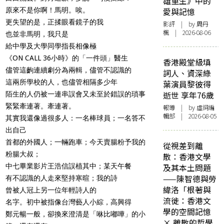
雄重生》中的
原來不是你啊！馬明。唉。
愛與記憶
更失望的是，正揉眼看鏡子的我
影評
| by
周丹
楓
| 2026-08-06
也並非馬明，我只是
給中學及大學同學指長相像極
《ON CALL 36小時》的「一件頭」醫生
香港殿堂級填
儘管這齣連續劇分為兩輯，儘管不認識的
詞人、資深綠
這兩所學校的人，也儘管相隔多少年
葉演員黎彼得
逝世 享年76歲
陌生的人仍被一連串誤會又未至於錯誤的瑣事
緊緊牽連著。牽連著。
報導
| by 虛詞編
輯部 | 2026-08-05
其實我還像過很多人：一名棒球員；一名答不
出自己
首都的外國人；一輛跑車；今天賣腸粉予我的
從視差到離
粉腸大叔；
散：香港文學
中七畢業影片王浩信誤植其中；某天午餐
及其本土問題
——陳智德與勞
有不認識的人走來堅持寒暄；我的詩
緯洛「根著與
曾被人冠上另一位年輕詩人的
流徙：香港文
名字。初中被指像台灣藝人小綜，高興得
學的空間記憶
鄭元暢一般，卻換來澄清是「咻比嘟嘩」的小
× 離散的哲學