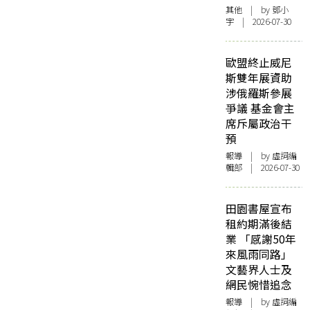
其他
| by 鄧小
宇 | 2026-07-30
歐盟終止威尼
斯雙年展資助
涉俄羅斯參展
爭議 基金會主
席斥屬政治干
預
報導
| by 虛詞編
輯部 | 2026-07-30
田園書屋宣布
租約期滿後結
業 「感謝50年
來風雨同路」
文藝界人士及
網民惋惜追念
報導
| by 虛詞編