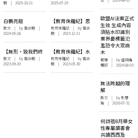
豆 | 2026-08-03
聰
| 2025-10-21
2025-07-29
文？──淺談文學
詠聰推薦序——
科和中文科的迷思
〈文學教師的拉扯
和側寫〉
歐盟AI法案正式
白鶴亮翅
【教育侏羅紀】思
生效 生成內容
想實驗
散文
| by
曾詠聰
|
教育侏羅紀
| by
曾詠
須貼水印識別
2024-05-28
聰
| 2023-12-21
業界憂標籤氾
濫恐令大眾麻
【無形・致我們終
【教育侏羅紀】水
木
將遠去的校園】 後
槽生物學
散文
| by
曾詠聰
|
教育侏羅紀
| by
曾詠
報導
| by 虛詞編
2023-09-20
聰
| 2023-05-30
台與東方三博士英
輯部 | 2026-08-03
靈
無法跨越的理
解
散文
| by 彭慧
瑜 | 2026-07-31
何詩蓓8月舉女
性專屬讀書會
共讀西西及