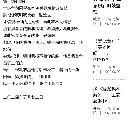
鐘；還有還有
思辨」對談整
十多年前同學在MSN傳我色情片連結
理
說很像我叫我快看，點進去
報導
| by 勞緯
才發現神似的是女優，自此我不去構想
洛 | 2026-08-05
所有涉事者的臉和情緒。希望無人為此興奮
如此密集又多元的我，好像啊
《奧德賽》：
都比現在的我像一個人。鏡子前的我嘆息，沖
「英雄回
水前
歸」，定
突然拭淨一張與我極不相似的臉：他是我首年
PTSD？
當班主任的
影評
| by 易
舊生。學期將盡他可以轉校了，爬上的士前
山 | 2026-08-05
回頭，緊握我的手，謝謝我
以一個人來看待他。我們江湖再見
談《錯覺與和
解》──筆訪
二
〇
二四年五月廿二日
嚴瀚欽
專訪
| by 李浩
榮 | 2026-08-04