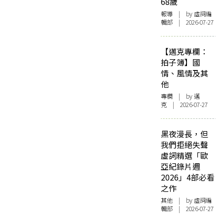
68歲
報導
| by 虛詞編
輯部 | 2026-07-27
【邁克專欄：
拍子簿】國
情、風情及其
他
專欄
| by
邁
克
| 2026-07-27
黑夜漫長，但
我們拒絕失聲
虛詞精選「歐
亞紀錄片週
2026」4部必看
之作
其他
| by 虛詞編
輯部 | 2026-07-27