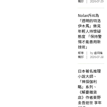
輯部 | 2026-07-29
Nolan斥AI為
「透明的特洛
伊木馬」樂見
年輕人持懷疑
態度 「保持警
惕才能善用新
技術」
報導
| by 虛詞編
輯部 | 2026-07-28
日本著名推理
小說大師、
「神探伽利
略」系列、
《解憂雜貨
店》作者東野
圭吾逝世 享年