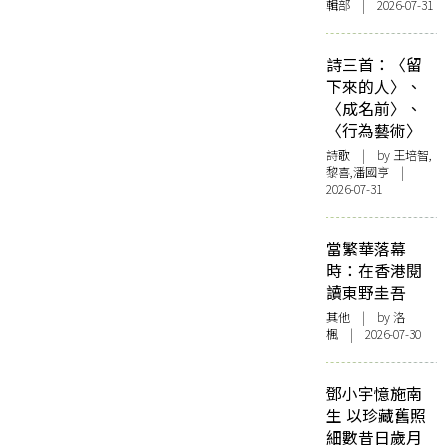
輯部 | 2026-07-31
詩三首：〈留
下來的人〉、
〈成名前〉、
〈行為藝術〉
詩歌
| by 王培智,
黎喜,潘國亨 |
2026-07-31
當繁華落幕
時：在香港閱
讀東野圭吾
其他
| by
洛
楓
| 2026-07-30
鄧小宇憶施南
生 以珍藏舊照
細數昔日歲月