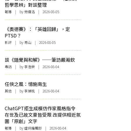
哲學思辨」對談整理
報導
| by 勞緯洛 | 2026-08-05
《奧德賽》：「英雄回歸」，定
PTSD？
影評
| by 易山 | 2026-08-05
談《錯覺與和解》──筆訪嚴瀚欽
專訪
| by 李浩榮 | 2026-08-04
任俠之風：憶施南生
其他
| by 李焯桃 | 2026-08-04
ChatGPT拒生成模仿作家風格指令
在世及已故文豪皆受限 改提供相近氛
圍「原創」文字
報導
| by 虛詞編輯部 | 2026-08-04