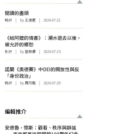
閱讀的盡頭
時評
| by 王建鏗 | 2026-07-22
《給阿嬤的情書》：潮水退去以後，
被允許的鄉愁
影評
| by 盤柳儂 | 2026-07-23
諾蘭《奧德賽》中DEI的開放性與反
「身份政治」
時評
| by
周丹楓
| 2026-07-29
編輯推介
安德魯·懷斯：觀看、秩序與靜謐