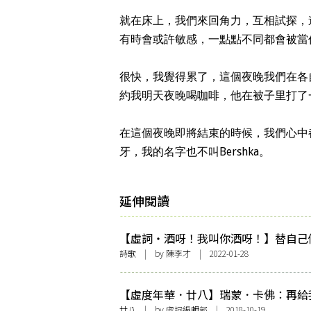
就在床上，我們來回角力，互相試探，
有時會或許敏感，一點點不同都會被當
很快，我覺得累了，這個夜晚我們在各
約我明天夜晚喝咖啡，他在被子里打了
在這個夜晚即將結束的時候，我們心中
牙，我的名字也不叫Bershka。
延伸閱讀
【虛詞・酒呀！我叫你酒呀！】替自己
杯酒
詩歌
| by 陳李才 | 2022-01-28
【虛度年華．廿八】瑞蒙．卡佛：再給
瓶酒
廿八
| by 虛詞編輯部 | 2018-10-19