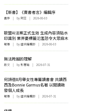
【新書】《賣書者言》編輯序
書序
| by 阿豆 | 2026-08-03
歐盟AI法案正式生效 生成內容須貼水
印識別 業界憂標籤氾濫恐令大眾麻木
報導
| by 虛詞編輯部 | 2026-08-03
無法跨越的理解
散文
| by 彭慧瑜 | 2026-07-31
何詩蓓8月舉女性專屬讀書會 共讀西
西及Bonnie Garmus名著 以閱讀啟
發個人成長
報導
| by 虛詞編輯部 | 2026-07-31
仿織