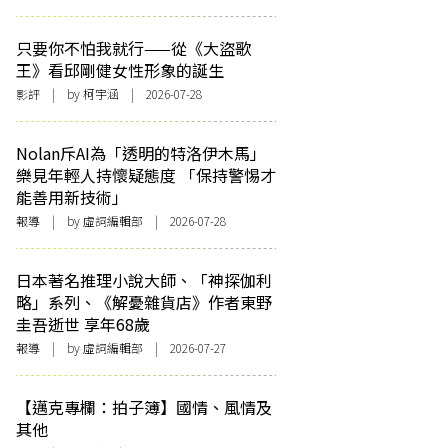
只要你不怕我就行——從《大盜歌
王》看邱剛健女性形象的誕生
影評
| by 柯宇涵 | 2026-07-28
Nolan斥AI為「透明的特洛伊木馬」
樂見年輕人持懷疑態度 「保持警惕才
能善用新技術」
報導
| by 虛詞編輯部 | 2026-07-28
日本著名推理小說大師、「神探伽利
略」系列、《解憂雜貨店》作者東野
圭吾逝世 享年68歲
報導
| by 虛詞編輯部 | 2026-07-27
【邁克專欄：拍子簿】國情、風情及
其他