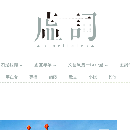
如是我聞
虛度年華
文藝風潮一take過
虛詞
字在食
專欄
詩歌
散文
小說
其他