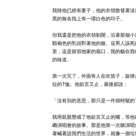
我猜他已經有妻子，他的衣領散發著淡
黑的無名指上有一環白色的印子。
但我還是把他的衣領剝開，沿著那個小
顆褐色的乳頭對著他的臉。這男人該死
里，這是留宿他家的藉口，我的貓在我
的味道。
第一次完了，外面有人在吹笛子，旋律
拉的T恤。他欲言又止，最後卻說：
「沒有別的意思，那只是一件很時髦的
我用屁股懲戒了他欲言又止的嘴，等他
磡演唱會的故事。那是他第一次聽演唱
著喊著說我們生活的世界，就像一個垃