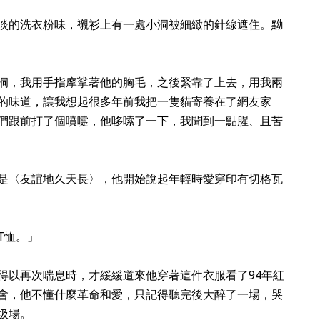
淡的洗衣粉味，襯衫上有一處小洞被細緻的針線遮住。黝
洞，我用手指摩挲著他的胸毛，之後緊靠了上去，用我兩
的味道，讓我想起很多年前我把一隻貓寄養在了網友家
們跟前打了個噴嚏，他哆嗦了一下，我聞到一點腥、且苦
是〈友誼地久天長〉，他開始說起年輕時愛穿印有切格瓦
T恤。」
得以再次喘息時，才緩緩道來他穿著這件衣服看了94年紅
會，他不懂什麼革命和愛，只記得聽完後大醉了一場，哭
圾場。