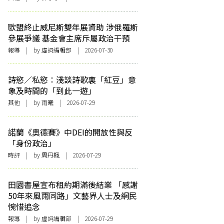
歐盟終止威尼斯雙年展資助 涉俄羅斯
參展爭議 基金會主席斥屬政治干預
報導
| by 虛詞編輯部 | 2026-07-30
詩慾／私慾：淺談詩歌裏「紅豆」意
象及時間的「到此一遊」
其他
| by 雨曦 | 2026-07-29
諾蘭《奧德賽》中DEI的開放性與反
「身份政治」
時評
| by
周丹楓
| 2026-07-29
田園書屋宣布租約期滿後結業 「感謝
50年來風雨同路」文藝界人士及網民
惋惜追念
報導
| by 虛詞編輯部 | 2026-07-29