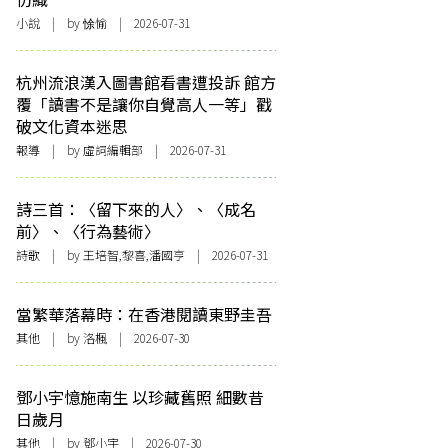
小說
| by 悇愉 | 2026-07-31
杭州流浪漢入圖書館看書遭投訴 館方
覆「讀書不是讓你自覺高人一等」戳
破文化資本迷思
報導
| by 虛詞編輯部 | 2026-07-31
詩三首：〈留下來的人〉、〈成名
前〉、〈行為藝術〉
詩歌
| by 王培智,黎喜,潘國亨 | 2026-07-31
當繁華落幕時：在香港閱讀東野圭吾
其他
| by
洛楓
| 2026-07-30
鄧小宇憶施南生 以珍藏舊照 細數昔
日歲月
其他
| by 鄧小宇 | 2026-07-30