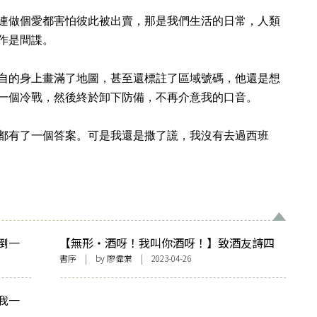
連做個愛都害怕彼此被出賣，那是我們生活的日常，人類
作是間諜。
自的身上畫滿了地圖，甚至還標註了區域號碼，他還是想
一個冷戰，然後終於卸下防備，不再介意我的口音。
都有了一個答案。可是我還是撒了謊，我沒有去過西班
倒一
【無形・酒呀！我叫你酒呀！】致酒友詩四
首並序
書序
| by
廖偉棠
| 2023-04-26
我一