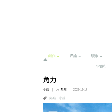
創作
評論
現象
字遊行
角力
小說
| by 鄭點 | 2022-12-17
鄭點
小說