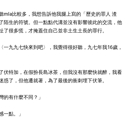
mla比較多，我想告訴他我腿上寫的「歷史的罪人 渣
了陌生的符號。但一點點代溝並沒有影響彼此的交流，他
扯了很多慌，才掩蓋住自己並非土生土長的罪行。
〈一九九七快來到吧〉，我覺得很好聽，九七年我16歲，
了伏特加，在假扮長島冰茶，但我沒有那麼快就醉，我看
迷惑了，但他遷就著，為了最後的衝刺埋下伏筆。
灣的有什麼不同？」
感一點。」