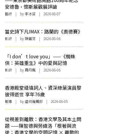
——東京都美術館開館100周年紀念
安德魯·懷斯展觀展評論
藝評
| by 李冰苔 | 2026-08-07
當史詩下凡IMAX：路蘭的《奧德賽》
影評
| by 陳麗芬 | 2026-08-06
「I don’t love you」——《蜘蛛
俠：英雄重生》中的愛與記憶
影評
| by
周丹楓
| 2026-08-06
香港殿堂級填詞人、資深綠葉演員黎
彼得逝世 享年76歲
報導
| by 虛詞編輯部 | 2026-08-05
從視差到離散：香港文學及其本土問
題 ——陳智德與勞緯洛「根著與流
徙：香港文學的空間記憶 × 離散的