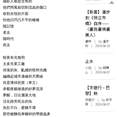
攝影人都是念舊的
他們用風箱切割流血的傷口
【新書】潘步
收割永恆的片面
釗《悄立市
怕他日凹凸不平的種種
橋》自序——
隨記憶
〈畫我畫佛畫
老去
美人〉
隨時代
書序
| by
潘步
死去
釗
| 2026-08-10
暗夜有光無明
止水
太多失業工廠
小說
| by 胡韡
掉落的灰、亂纏的恨和光纖
心 | 2026-08-07
編織起城市邊緣的天際線
你是壞掉的貨（車立）
【字遊行·巴
承載夜貓做過的好夢流浪
黎】熱
夢醒，日出灑落大地
字遊行
| by 郭芊
活化路旁死去的魚
葉 | 2026-08-07
魚肚不白，蜜糖不壞
那些被麵包車輾碎的帶翅蟲豸