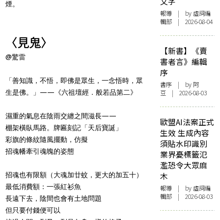
文字
煙。
報導
| by 虛詞編
輯部 | 2026-08-04
〈見鬼〉
【新書】《賣
@驚雷
書者言》編輯
序
「善知識，不悟，即佛是眾生，一念悟時，眾
書序
| by 阿
生是佛。」——《六祖壇經．般若品第二》
豆 | 2026-08-03
濕重的氣息在陰雨交纏之間滋長——
歐盟AI法案正式
棚架橫臥馬路。牌匾刻記「天后寶誕」
生效 生成內容
彩旗的條紋隨風擺動，仿擬
須貼水印識別
招魂幡牽引魂魄的姿態
業界憂標籤氾
濫恐令大眾麻
木
招魂也有限額（大魂加廿蚊，更大的加五十）
最低消費額：一張紅衫魚
報導
| by 虛詞編
輯部 | 2026-08-03
長遠下去，陰間也會有土地問題
但只要付錢便可以