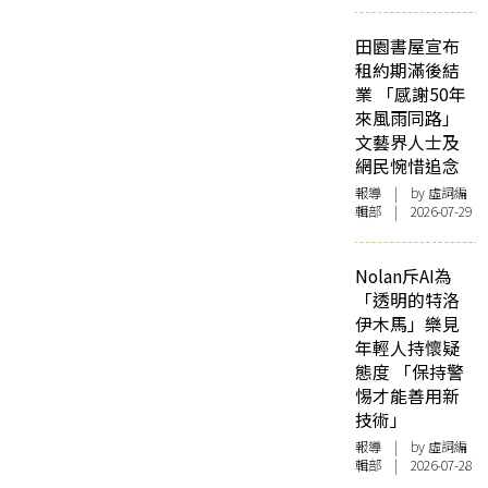
田園書屋宣布
租約期滿後結
業 「感謝50年
來風雨同路」
文藝界人士及
網民惋惜追念
報導
| by 虛詞編
輯部 | 2026-07-29
Nolan斥AI為
「透明的特洛
伊木馬」樂見
年輕人持懷疑
態度 「保持警
惕才能善用新
技術」
報導
| by 虛詞編
輯部 | 2026-07-28