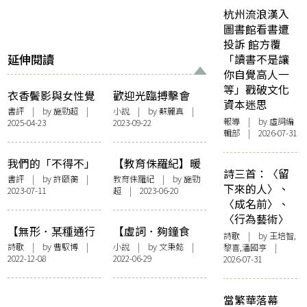
杭州流浪漢入
圖書館看書遭
投訴 館方覆
延伸閱讀
「讀書不是讓
你自覺高人一
等」戳破文化
衣香鬢影與女性覺
歡迎光臨搏擊會
資本迷思
醒——讀《中環
書評
| by
施勁超
|
小說
| by
蘇麗真
|
報導
| by 虛詞編
2025-04-23
2023-09-22
人》（Surviving
輯部 | 2026-07-31
Central）短篇小說
〈度身訂造〉
我們的「不得不」
【教育侏羅紀】暖
詩三首：〈留
——讀施勁超《行
在心間
書評
| by
許頤蘅
|
教育侏羅紀
| by
施勁
下來的人〉、
2023-07-11
超
| 2023-06-20
走的姿態》
〈成名前〉、
〈行為藝術〉
【無形．某種通行
【虛詞．夠鐘食
詩歌
| by 王培智,
證】兩個前往救贖
藥】貓醫施藥記
詩歌
| by
曹馭博
|
小說
| by 文秉懿 |
黎喜,潘國亨 |
2022-12-08
2022-06-29
2026-07-31
的詞
當繁華落幕