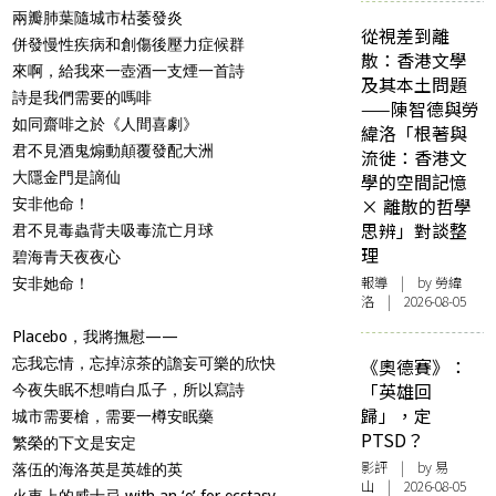
兩瓣肺葉隨城市枯萎發炎
從視差到離
併發慢性疾病和創傷後壓力症候群
散：香港文學
來啊，給我來一壺酒一支煙一首詩
及其本土問題
詩是我們需要的嗎啡
——陳智德與勞
如同齋啡之於《人間喜劇》
緯洛「根著與
君不見酒鬼煽動顛覆發配大洲
流徙：香港文
大隱金門是謫仙
學的空間記憶
× 離散的哲學
安非他命！
思辨」對談整
君不見毒蟲背夫吸毒流亡月球
理
碧海青天夜夜心
報導
| by 勞緯
安非她命！
洛 | 2026-08-05
Placebo
，我將撫慰——
忘我忘情，忘掉涼茶的譫妄可樂的欣快
《奧德賽》：
「英雄回
今夜失眠不想啃白瓜子，所以寫詩
歸」，定
城市需要槍，需要一樽安眠藥
PTSD？
繁榮的下文是安定
影評
| by 易
落伍的海洛英是英雄的英
山 | 2026-08-05
火車上的威士忌 with an ‘
e
’ for ecstasy