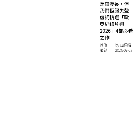
黑夜漫長，但
我們拒絕失聲
虛詞精選「歐
亞紀錄片週
2026」4部必看
之作
其他
| by 虛詞編
輯部 | 2026-07-27