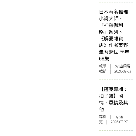
日本著名推理
小說大師、
「神探伽利
略」系列、
《解憂雜貨
店》作者東野
圭吾逝世 享年
68歲
報導
| by 虛詞編
輯部 | 2026-07-27
【邁克專欄：
拍子簿】國
情、風情及其
他
專欄
| by
邁
克
| 2026-07-27