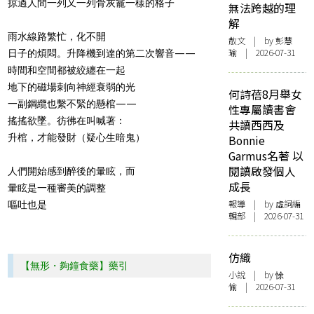
掠過人間一列又一列骨灰龕一樣的格子
無法跨越的理
解
雨水線路繁忙，化不開
散文
| by 彭慧
瑜 | 2026-07-31
日子的煩悶。升降機到達的第二次響音——
時間和空間都被絞纏在一起
地下的磁場刺向神經衰弱的光
何詩蓓8月舉女
一副鋼纜也繫不緊的懸棺——
性專屬讀書會
搖搖欲墜。彷彿在叫喊著：
共讀西西及
升棺，才能發財（疑心生暗鬼）
Bonnie
Garmus名著 以
閱讀啟發個人
人們開始感到醉後的暈眩，而
成長
暈眩是一種審美的調整
報導
| by 虛詞編
嘔吐也是
輯部 | 2026-07-31
仿織
【無形・夠鐘食藥】藥引
小說
| by 悇
愉 | 2026-07-31