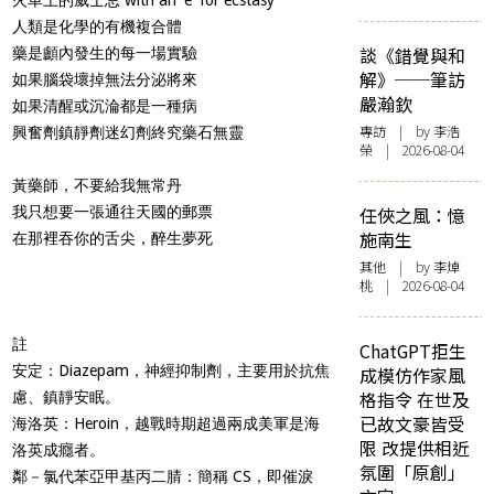
人類是化學的有機複合體
談《錯覺與和
藥是顱內發生的每一場實驗
解》──筆訪
如果腦袋壞掉無法分泌將來
嚴瀚欽
如果清醒或沉淪都是一種病
專訪
| by 李浩
興奮劑鎮靜劑迷幻劑終究藥石無靈
榮 | 2026-08-04
黃藥師，不要給我無常丹
我只想要一張通往天國的郵票
任俠之風：憶
施南生
在那裡吞你的舌尖，醉生夢死
其他
| by 李焯
桃 | 2026-08-04
註
ChatGPT拒生
安定：Diazepam，神經抑制劑，主要用於抗焦
成模仿作家風
格指令 在世及
慮、鎮靜安眠。
已故文豪皆受
海洛英：Heroin，越戰時期超過兩成美軍是海
限 改提供相近
洛英成癮者。
氛圍「原創」
鄰－氯代苯亞甲基丙二腈：簡稱 CS，即催淚