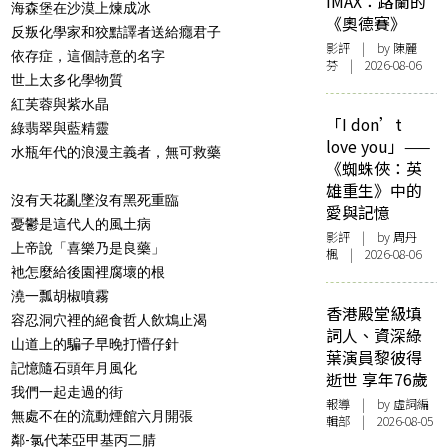
IMAX：路蘭的
海森堡在沙漠上煉成冰
《奧德賽》
反叛化學家和狡黠譯者送給癮君子
影評
| by 陳麗
依存症，這個詩意的名字
芬 | 2026-08-06
世上太多化學物質
紅芙蓉與紫水晶
「I don’t
綠翡翠與藍精靈
love you」——
水瓶年代的浪漫主義者，無可救藥
《蜘蛛俠：英
雄重生》中的
沒有天花亂墜沒有黑死重臨
愛與記憶
憂鬱是這代人的風土病
影評
| by
周丹
上帝說「喜樂乃是良藥」
楓
| 2026-08-06
衪怎麼給後園裡腐壞的根
澆一瓢胡椒噴霧
香港殿堂級填
容忍洞穴裡的絕食哲人飲鴆止渴
詞人、資深綠
山道上的騙子早晚打懵仔針
葉演員黎彼得
記憶隨石頭年月風化
逝世 享年76歲
我們一起走過的街
報導
| by 虛詞編
無處不在的流動煙館六月開張
輯部 | 2026-08-05
鄰-氯代苯亞甲基丙二腈