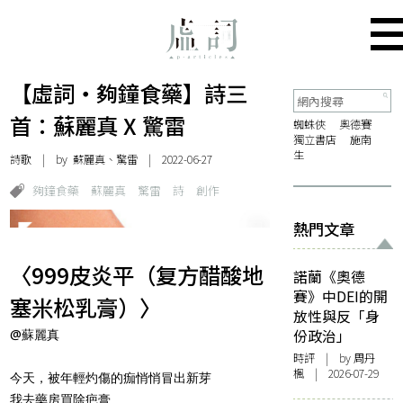
【虛詞・夠鐘食藥】詩三
首：蘇麗真 X 驚雷
蜘蛛俠
奧德賽
獨立書店
施南
生
詩歌
| by 蘇麗真、驚雷 | 2022-06-27
夠鐘食藥
蘇麗真
驚雷
詩
創作
熱門文章
〈999皮炎平（复方醋酸地
諾蘭《奧德
賽》中DEI的開
塞米松乳膏）〉
放性與反「身
份政治」
@蘇麗真
時評
| by
周丹
楓
| 2026-07-29
今天，被年輕灼傷的痂悄悄冒出新芽
我去藥房買除疤膏