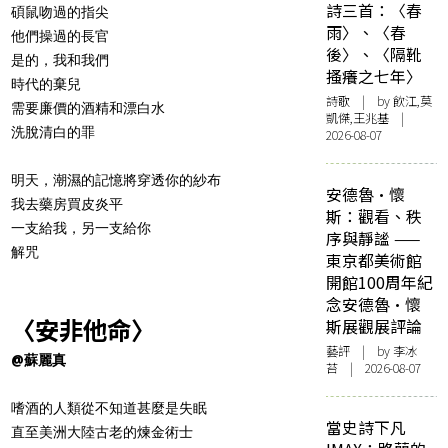
詩三首：〈春
碩鼠吻過的指尖
雨〉、〈春
他們操過的長官
後〉、〈隔靴
是的，我和我們
搔癢之七年〉
時代的棄兒
詩歌
| by 飲江,莫
需要廉價的酒精和漂白水
凱傑,王兆基 |
洗脫清白的罪
2026-08-07
明天，潮濕的記憶將穿透你的紗布
安德魯·懷
我去藥房買皮炎平
斯：觀看、秩
一支給我，另一支給你
序與靜謐 ——
解咒
東京都美術館
開館100周年紀
念安德魯·懷
〈安非他命〉
斯展觀展評論
藝評
| by 李冰
@蘇麗真
苔 | 2026-08-07
嗜酒的人類從不知道甚麼是失眠
當史詩下凡
直至美洲大陸古老的煉金術士