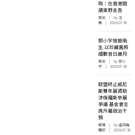
時：在香港閱
讀東野圭吾
其他
| by
洛
楓
| 2026-07-30
鄧小宇憶施南
生 以珍藏舊照
細數昔日歲月
其他
| by 鄧小
宇 | 2026-07-30
歐盟終止威尼
斯雙年展資助
涉俄羅斯參展
爭議 基金會主
席斥屬政治干
預
報導
| by 虛詞編
輯部 | 2026-07-30