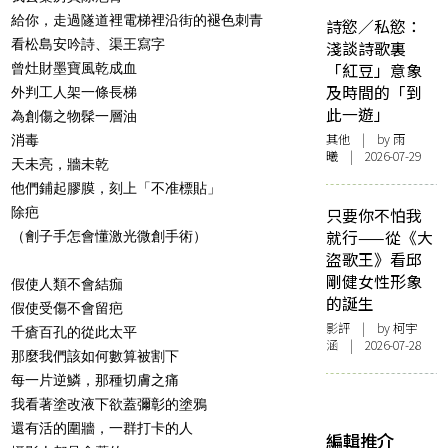
給你，走過隧道裡電梯裡沿街的褪色刺青
詩慾／私慾：
看松島安吟詩、渠王寫字
淺談詩歌裏
「紅豆」意象
曾灶財墨寶風乾成血
及時間的「到
外判工人架一條長梯
此一遊」
為創傷之物髹一層油
其他
| by 雨
消毒
曦 | 2026-07-29
天未亮，牆未乾
他們鋪起膠膜，刻上「不准標貼」
除疤
只要你不怕我
就行——從《大
（劊子手怎會懂激光微創手術）
盜歌王》看邱
剛健女性形象
假使人類不會結痂
的誕生
假使受傷不會留疤
影評
| by 柯宇
千瘡百孔的從此太平
涵 | 2026-07-28
那麼我們該如何數算被割下
每一片逆鱗，那種切膚之痛
我看著塗改液下欲蓋彌彰的塗鴉
還有活的圍牆，一群打卡的人
編輯推介