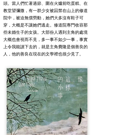
頭。當人們忙著過節、圍在火爐前吃蛋糕、在
教堂望彌撒，有一群少女被囚禁在山上的修道
院中，被迫無償勞動，她們大多沒有鞋子可
穿，大概是不讓她們逃走。修道院專門收容那
些未婚生子的女孩。大部份人遇到主角的處境
大概也會視而不見，多一事不如少一事，事實
上令我能讀下去的，就是主角費隆是個善良的
人，他的善良在現在的文學裡也很少見了。