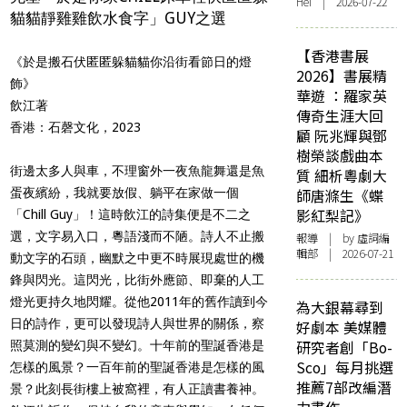
Hei | 2026-07-22
貓貓靜雞雞飲水食字」GUY之選
【香港書展
《於是搬石伏匿匿躲貓貓你沿街看節日的燈
2026】書展精
飾》
華遊 ：羅家英
飲江著
傳奇生涯大回
香港：石磬文化，2023
顧 阮兆輝與鄧
樹榮談戲曲本
街邊太多人與車，不理窗外一夜魚龍舞還是魚
質 細析粵劇大
蛋夜繽紛，我就要放假、躺平在家做一個
師唐滌生《蝶
影紅梨記》
「Chill Guy」！這時飲江的詩集便是不二之
選，文字易入口，粵語淺而不陋。詩人不止搬
報導
| by 虛詞編
輯部 | 2026-07-21
動文字的石頭，幽默之中更不時展現處世的機
鋒與閃光。這閃光，比街外應節、即棄的人工
燈光更持久地閃耀。從他2011年的舊作讀到今
為大銀幕尋到
日的詩作，更可以發現詩人與世界的關係，察
好劇本 美媒體
研究者創「Bo-
照莫測的變幻與不變幻。十年前的聖誕香港是
Sco」每月挑選
怎樣的風景？一百年前的聖誕香港是怎樣的風
推薦7部改編潛
景？此刻長街樓上被窩裡，有人正讀書養神。