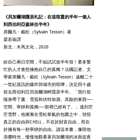
《貝加爾湖隱居札記：在這喧囂的半年一個人
到西伯利亞森林住半年》
席爾凡・戴松（Sylvain Tesson）著
梁若瑜譯
新北：木馬文化，2020
給自己兩日空閒，不如試試放半年假！要多繁
忙的人才會想擁抱自己的孤獨？法國記者、文
學家席爾凡・戴松（Sylvain Tesson）遠離二十
一世紀資訊的爆炸與城市的喧嘩，決定四十歲
前去西伯利亞貝加爾湖畔隱居半年。「我行前
隨身帶了書、雪茄和伏特加酒。其餘的東西──
空間、寧靜和孤獨──那裡已經有了。」逃到茫
茫雪野，他漸漸在雪松寒氣的包圍之中，領悟
真正的自由與CHILL，不在於財富自由，而在
於擁有每一秒寧靜的自由。讀這本書，像陪他
浪擲時光，慢慢地觀看著貝加爾湖的冰面從夜