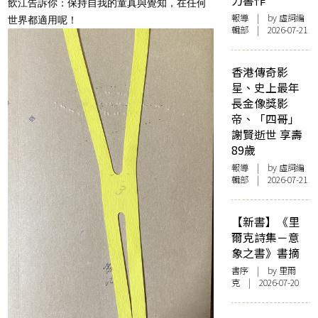
力書作
飲江告訴你：保持自我的童真與覺知，在任何
報導
| by 虛詞編
世界都適用呢！
輯部 | 2026-07-21
香港傳奇影
星、史上最年
長金像獎影
帝、「四哥」
謝賢逝世 享壽
89歲
報導
| by 虛詞編
輯部 | 2026-07-21
【新書】《里
爾克詩集－意
象之書》書摘
書序
| by 里爾
克 | 2026-07-20