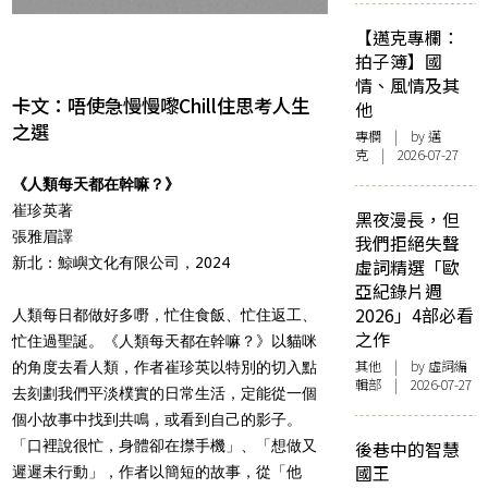
【邁克專欄：
拍子簿】國
情、風情及其
卡文：唔使急慢慢嚟Chill住思考人生
他
之選
專欄
| by
邁
克
| 2026-07-27
《人類每天都在幹嘛？》
崔珍英著
黑夜漫長，但
張雅眉譯
我們拒絕失聲
新北：鯨嶼文化有限公司，2024
虛詞精選「歐
亞紀錄片週
2026」4部必看
人類每日都做好多嘢，忙住食飯、忙住返工、
之作
忙住過聖誕。《人類每天都在幹嘛？》以貓咪
其他
| by 虛詞編
的角度去看人類，作者崔珍英以特別的切入點
輯部 | 2026-07-27
去刻劃我們平淡樸實的日常生活，定能從一個
個小故事中找到共鳴，或看到自己的影子。
「口裡說很忙，身體卻在㩒手機」、「想做又
後巷中的智慧
國王
遲遲未行動」，作者以簡短的故事，從「他