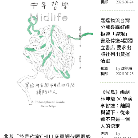
輯部 | 2026-07-24
嘉達物流台灣
分部憂踩紅線
拒運「違規」
書及停送4間獨
立書店 要求出
版社列出貨運
清單
報導
| by 虛詞編
輯部 | 2026-07-23
《候鳥》編劇
林坤燿 × 導演
李智達：離開
與留下，從來
都不只是一個
人的決定
專訪
| by
兆基「於是你家CHILL床單裡伏匿匿躲