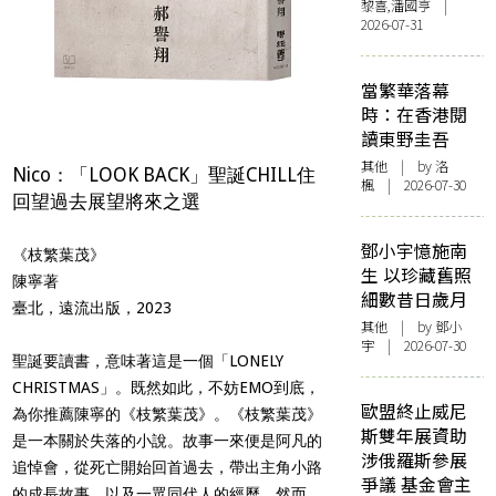
黎喜,潘國亨 |
2026-07-31
當繁華落幕
時：在香港閱
讀東野圭吾
其他
| by
洛
Nico：「LOOK BACK」聖誕CHILL住
楓
| 2026-07-30
回望過去展望將來之選
鄧小宇憶施南
《枝繁葉茂》
生 以珍藏舊照
陳寧著
細數昔日歲月
臺北，遠流出版，2023
其他
| by 鄧小
宇 | 2026-07-30
聖誕要讀書，意味著這是一個「LONELY
CHRISTMAS」。既然如此，不妨EMO到底，
歐盟終止威尼
為你推薦陳寧的《枝繁葉茂》。《枝繁葉茂》
斯雙年展資助
是一本關於失落的小說。故事一來便是阿凡的
涉俄羅斯參展
追悼會，從死亡開始回首過去，帶出主角小路
爭議 基金會主
的成長故事，以及一眾同代人的經歷。然而，