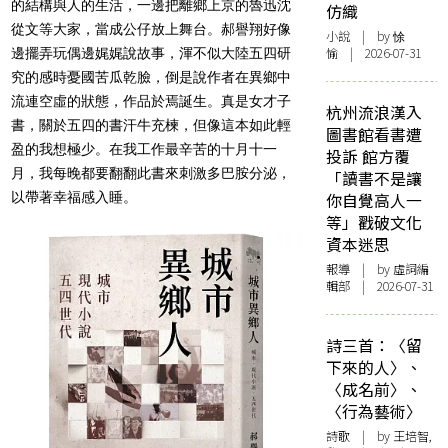
的結構與人的生活，一邊把離鄉上京的魯迅沈
仿織
從文等大家，當成公仔放上舞台。郝譽翔好像
小說
| by 悇
愉 | 2026-07-31
邊擺弄玩偶邊娓娓說故事，渾不似大陸五四研
究的感時憂國苦瓜乾臉，倒是說作者在異鄉中
流連空虛的狀態，作品於焉誕生。真是女才子
杭州流浪漢入
書，關於五四的書汗牛充楝，但像這本如此輕
圖書館看書遭
盈的我想極少。在我工作最辛苦的十月十一
投訴 館方覆
月，我每晚都要翻翻此書來刺激多巴胺分泌，
「讀書不是讓
以帶著幸福感入睡。
你自覺高人一
等」戳破文化
資本迷思
報導
| by 虛詞編
輯部 | 2026-07-31
詩三首：〈留
下來的人〉、
〈成名前〉、
〈行為藝術〉
詩歌
| by 王培智,