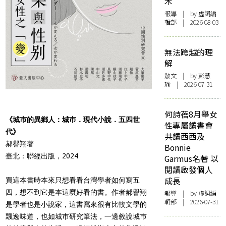
木
報導
| by 虛詞編
輯部 | 2026-08-03
無法跨越的理
解
散文
| by 彭慧
瑜 | 2026-07-31
何詩蓓8月舉女
《城巿的異鄉人：城巿．現代小說．五四世
性專屬讀書會
代》
共讀西西及
郝譽翔著
Bonnie
臺北：聯經出版，2024
Garmus名著 以
閱讀啟發個人
成長
買這本書時本來只想看看台灣學者如何寫五
四，想不到它是本這麼好看的書。作者郝譽翔
報導
| by 虛詞編
輯部 | 2026-07-31
是學者也是小說家，這書寫來很有比較文學的
飄逸味道，也如城巿研究筆法，一邊敘說城巿