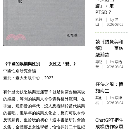
歸」，定
PTSD？
影評
| by 易
山 | 2026-08-05
談《錯覺與和
解》──筆訪
嚴瀚欽
專訪
| by 李浩
《中國的娛樂與性別——女性之「變」》
榮 | 2026-08-04
中國性別研究會編
臺北：臺大出版中心，2023
任俠之風：憶
施南生
有什麼比缺乏娛樂更痛苦？就是你需要極高級
其他
| by 李焯
的娛樂，等閒的娛樂只令你覺得格外沉悶。在
桃 | 2026-08-04
手遊、短影音的年代，沒人想看關於當代娛樂
的書吧，但早年的娛樂文化史，反而可以令你
ChatGPT拒生
反璞歸真、重拾玩的初心！這本書是研討會論
成模仿作家風
文集，全體都是女性學者，恰恰探討二十世紀