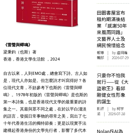
田園書屋宣布
租約期滿後結
業 「感謝50年
來風雨同路」
文藝界人士及
網民惋惜追念
《雷聲與蟬鳴》
梁秉鈞（也斯）著
報導
| by 虛詞編
輯部 | 2026-07-29
香港，香港文學生活館 ，2024
自古以來，人到EMO處，總會寫下詩。古人如
只要你不怕我
是，現代人亦如是。但怎麼詩才叫寫得好？各
就行——從《大
盜歌王》看邱
位現代文青，不妨參考下也斯的《雷聲與蟬
剛健女性形象
鳴》。1978年初版的《雷聲與蟬鳴》是也斯的
的誕生
第一本詩集，也是香港現代文學的最重要的詩
影評
| by 柯宇
集之一。其最與眾不同之處，在於以平白淺淡
涵 | 2026-07-28
的語言，發掘日常事物的尋常之美，寫出了七
十年代香港生活的獨特節奏；更是以現實手法
Nolan斥AI為
建構起香港身份的文學先行者，影響了多代本