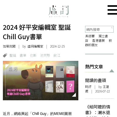
2024 好平安編輯室 聖誕
Chill Guy書單
奧德賽
獨立書
店
香港書展
寂
靜的朋友
如是我聞
| by 虛詞編輯室 | 2024-12-25
聖誕
書單
也斯
池荒懸
飲江
熱門文章
閱讀的盡頭
時評
| by 王建
鏗 | 2026-07-22
《給阿嬤的情
書》：潮水退
近月，網絡興起「Chill Guy」的MEME圖潮