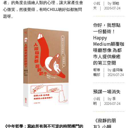
者」的角度去描繪人類的心理，讓大家產生會
小說
| by 鄧皓
天 | 2026-07-24
心微笑，然後覺得，有時CHILL啲好似都無問
題呀。
你好，我想點
一份藝術！
Happy
Medium顛覆咖
啡廳想像 為都
市人提供療癒
的第三空間
報導
| by 虛詞編
輯部 | 2026-07-24
預謀一場消失
小說
| by 季
明 | 2026-07-24
《寂靜的朋
友》小輯
《中年哲學：寫給所有與不可逆的時間搏鬥的