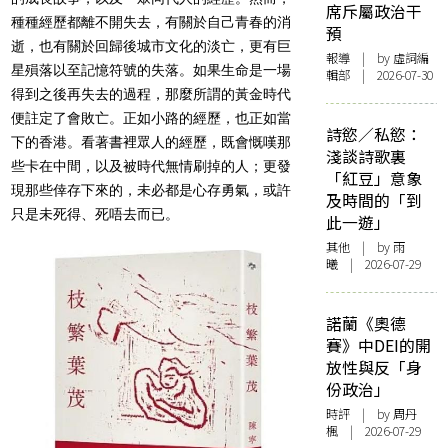
席斥屬政治干
種種經歷都離不開失去，有關於自己青春的消
預
逝，也有關於回歸後城市文化的淡亡，更有巨
報導
| by 虛詞編
星殞落以至記憶符號的失落。如果生命是一場
輯部 | 2026-07-30
得到之後再失去的過程，那麼所謂的黃金時代
便註定了會敗亡。正如小路的經歷，也正如當
詩慾／私慾：
下的香港。看著書裡眾人的經歷，既會慨嘆那
淺談詩歌裏
些卡在中間，以及被時代無情刷掉的人；更發
「紅豆」意象
現那些倖存下來的，未必都是心存勇氣，或許
及時間的「到
只是未死得、死唔去而已。
此一遊」
其他
| by 雨
曦 | 2026-07-29
諾蘭《奧德
賽》中DEI的開
放性與反「身
份政治」
時評
| by
周丹
楓
| 2026-07-29