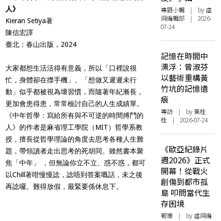
人》
專題小輯
| by 虛
詞編輯部 | 2026-
Kieran Setiya著
07-24
陳信宏譯
臺北：春山出版，2024
記憶在時間中
漂浮：曾淑芬
大家都想生活活得有意義，所以「口裡說很
以藝術重構黃
忙，身體卻在㩒手機」、「想做又遲遲未行
竹坑的記憶遺
動」似乎都被視為壞習慣，而隨著年紀漸長，
痕
更加會患得患，常常檢討自己的人生成績單。
專訪
| by 黃桂
《中年哲學：寫給所有與不可逆的時間搏鬥的
桂 | 2026-07-24
人》的作者是麻省理工學院（MIT）哲學系教
授，擅長從哲學理論的角度去思考各種人生難
《歐亞紀錄片
題，帶領讀者走出思考的死胡同。雖然書本聚
週2026》正式
焦「中年」 ，但無論你立不立、惑不惑，都可
開幕！從戰火
以Chill著咁慢慢諗，諗唔到答案嘅話，未之後
創傷到都市孤
再諗囉。難得放假，最緊要係休息下。
島 叩問當代生
存困境
報導
| by 虛詞編