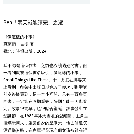
Ben「兩天就能讀完」之選
《像這樣的小事》
克萊爾．吉根 著
臺北：時報出版，2024
我不認識這位作者，之前也沒讀過她的書，但
一看到就被這個書名吸引，像這樣的小事，
Small Things Like These。十一月底在博客來
上看到，印象中出版日期也改了幾次，到聖誕
前夕終於買到，是一本小巧的、只有一百多頁
的書，一定能在假期看完，快則可能一天也看
完。故事很簡單，也很貼合聖誕。故事發生在
聖誕節，在1985年冰天雪地的愛爾蘭，主角是
個煤炭商人，聖誕前夕的星期天，他去修道院
運送煤炭時，在倉庫裡發現有個女孩被鎖在裡