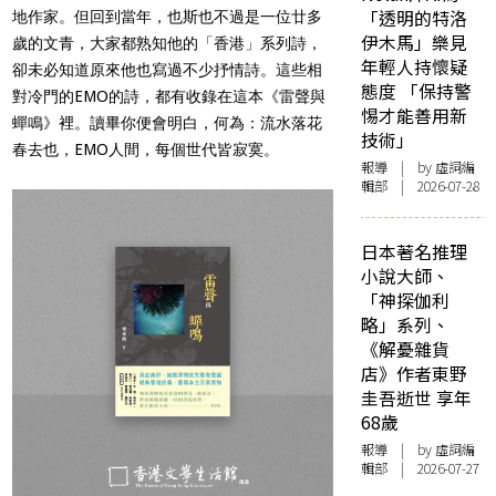
「透明的特洛
地作家。但回到當年，也斯也不過是一位廿多
伊木馬」樂見
歲的文青，大家都熟知他的「香港」系列詩，
年輕人持懷疑
卻未必知道原來他也寫過不少抒情詩。這些相
態度 「保持警
對冷門的EMO的詩，都有收錄在這本《雷聲與
惕才能善用新
蟬鳴》裡。讀畢你便會明白，何為：流水落花
技術」
春去也，EMO人間，每個世代皆寂寞。
報導
| by 虛詞編
輯部 | 2026-07-28
日本著名推理
小說大師、
「神探伽利
略」系列、
《解憂雜貨
店》作者東野
圭吾逝世 享年
68歲
報導
| by 虛詞編
輯部 | 2026-07-27