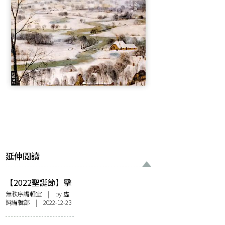
延伸閱讀
【2022聖誕節】擊
退空虛寂寞凍！無
無秩序編輯室
| by 虛
詞編輯部 | 2022-12-23
秩序編輯室孤獨也
平安書單