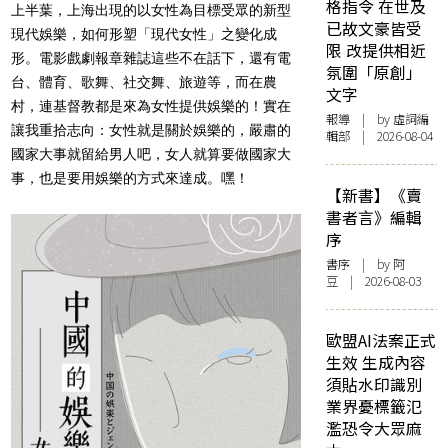
格指令 在世及
上半葉，上海出現的以女性為目標受眾的新型
已故文豪皆受
現代娛樂，如何形塑「現代女性」之變化成
限 改提供相近
形。電影戲劇報章雜誌這些不在話下，還有電
氛圍「原創」
台、體育、歌舞、社交舞、旅遊等，而在農
文字
村，連基督教都是來為女性提供娛樂的！實在
報導
| by 虛詞編
讓我重拾志向：女性就是關於娛樂的，嚴肅的
輯部 | 2026-08-04
國家大事就留給男人吧，女人就算要做國家大
事，也是要用娛樂的方式來達成。嘿！
【新書】《賣
書者言》編輯
序
書序
| by 阿
豆 | 2026-08-03
歐盟AI法案正式
生效 生成內容
須貼水印識別
業界憂標籤氾
濫恐令大眾麻