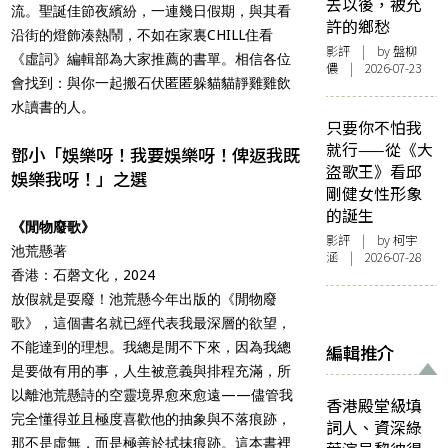
去以後，被允
流。聖誕佳節夜繽紛，一連幾日假期，與其看
許的鄉愁
沿街的燈飾湊熱鬧，不如在家裏CHILL住看
影評
| by 盤柳
《虛詞》編輯部為大家推薦的書單。相信各位
儂 | 2026-07-23
會找到：與你一起搬石伏匿匿躲貓貓靜雞雞飲
水讀書的人。
只要你不怕我
就行——從《大
鄧小「娛樂呀！我要娛樂呀！俾返我既
盜歌王》看邱
娛樂我呀！」之選
剛健女性形象
的誕生
《閒物廢歌》
影評
| by 柯宇
池荒懸著
涵 | 2026-07-28
香港：石磬文化，2024
放假就是耍廢！池荒懸今年出版的《閒物廢
歌》，這個書名就已經代表我最深層的欲望，
不能達到的理想。我總是閒不下來，因為我總
編輯推介
是要做有用的事，人生被意義與排程充滿，所
以離池荒懸詩的空靈境界愈來愈遠——儘管我
香港殿堂級填
完全懂得並且極度喜歡他的抽象與不落痕跡，
詞人、資深綠
那不是虛無，而是極善於拭抹痕跡。這本書裡