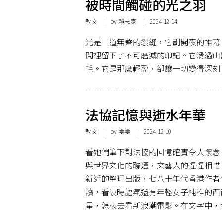
被時間觸碰的光之羽
散文
| by 賴志豪 | 2024-12-14
光是一道無聲的裂縫，它劃開夜的帷幕
間裡留下了不可磨滅的印記。它滑過山
毛。它是那麼輕盈，卻讓一切變得深刻
法協記憶與逝水年華
散文
| by 箋箋 | 2024-12-10
看她們筆下對法協的回憶確實令人懷念
與世界文化的聯通，文藝人的惺惺相惜
新近的整理出版，七八十年代香港作者
讀，看彼時語氣還有年輕女子純稚的西
星，怎樣去看新浪潮電影。在文字中，我們尚可以À 