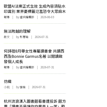
歐盟AI法案正式生效 生成內容須貼水
印識別 業界憂標籤氾濫恐令大眾麻木
報導
| by 虛詞編輯部 | 2026-08-03
無法跨越的理解
散文
| by 彭慧瑜 | 2026-07-31
何詩蓓8月舉女性專屬讀書會 共讀西
西及Bonnie Garmus名著 以閱讀啟
發個人成長
報導
| by 虛詞編輯部 | 2026-07-31
仿織
小說
| by 悇愉 | 2026-07-31
杭州流浪漢入圖書館看書遭投訴 館方
覆「讀書不是讓你自覺高人一等」戳