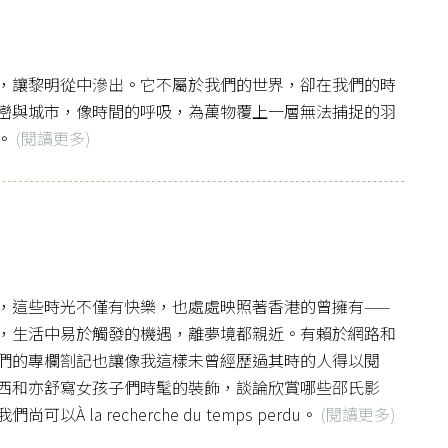
，讓黎明從中滲出。它不屬於我們的世界，卻在我們的時
巒與城市，像時間的呼吸，為萬物覆上一層無法捕捉的羽
。
(閱讀更多)
，這些時光不僅有快樂，也處處映照著香港的曾擁有——
，生活中易於觸發的機遇，離夢境都親近。有賴於網路和
們的專欄劄記也讓像我這樣未曾經歷過其時的人得以閱
西和亦舒寫女孩子們時髦的裝飾，談論欣賞哪些邵氏影
la recherche du temps perdu。
(閱讀更多)