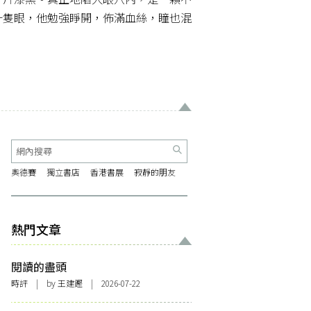
一隻眼，他勉強睜開，佈滿血絲，瞳也混
奧德賽
獨立書店
香港書展
寂靜的朋友
熱門文章
閱讀的盡頭
時評
| by 王建鏗 | 2026-07-22