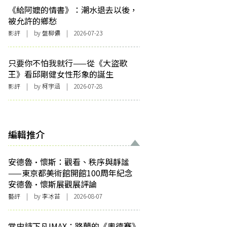
《給阿嬤的情書》：潮水退去以後，
被允許的鄉愁
影評
| by 盤柳儂 | 2026-07-23
只要你不怕我就行——從《大盜歌
王》看邱剛健女性形象的誕生
影評
| by 柯宇涵 | 2026-07-28
編輯推介
安德魯·懷斯：觀看、秩序與靜謐
——東京都美術館開館100周年紀念
安德魯·懷斯展觀展評論
藝評
| by 李冰苔 | 2026-08-07
當史詩下凡IMAX：路蘭的《奧德賽》