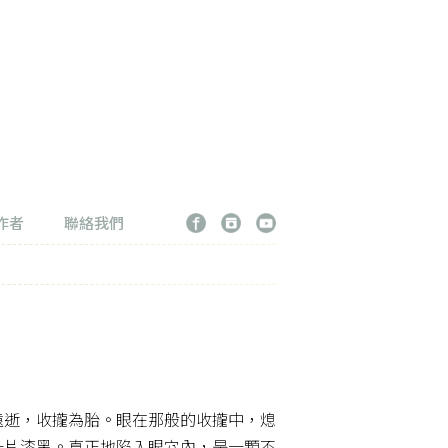
作者
聯絡我們
遠逝，收攏為胎。眼在那般的收攏中，熄
一片漆黑。真正地陷入眼穴內，是一顆不