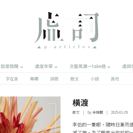
如是我聞
虛度年華
文藝風潮一take過
虛詞
字在食
專欄
詩歌
散文
小說
其他
橫渡
散文
| by 余婉蘭 | 2025-01-29
李伯的一隻眼，隨時日漸而
滅了神，為了眠進出世前的