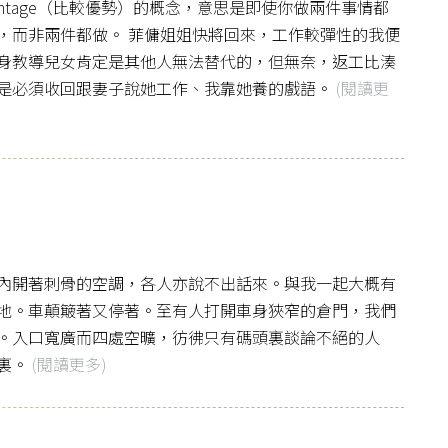
advantage（比較優勢）的概念，意思是即使你做兩件事情都
，而非兩件都做。 菲傭姐姐快將回來，工作較彈性的我便
身教導兒女肯定是其他人無法替代的，但無奈，返工比湊
是必須收回跟妻子說她工作、我靠她養的戲語。
(閱讀更
內開著刺骨的空調，各人亦說不出話來。與我一起大概有
地。車顛簸著又停著。至有人打開車身狹窄的倉門，我們
。入口寬廣而四處空曠，彷彿只有碼頭裏談論不絕的人
裏。
(閱讀更多)