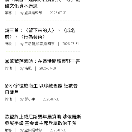
破文化資本迷思
報導
| by 虛詞編輯部 | 2026-07-31
詩三首：〈留下來的人〉、〈成名
前〉、〈行為藝術〉
詩歌
| by 王培智,黎喜,潘國亨 | 2026-07-31
當繁華落幕時：在香港閱讀東野圭吾
其他
| by
洛楓
| 2026-07-30
鄧小宇憶施南生 以珍藏舊照 細數昔
日歲月
其他
| by 鄧小宇 | 2026-07-30
歐盟終止威尼斯雙年展資助 涉俄羅斯
參展爭議 基金會主席斥屬政治干預
報導
| by 虛詞編輯部 | 2026-07-30