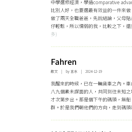
中學選修經濟，學過comparative 
比別人好，也要選最有效益的一件來做
做了兩天全職爸爸，先說結論，父母貼
仔輕鬆，所以懦弱的我，比較之下，還
多)
Fahren
散文
| by 言水 | 2024-12-19
我醒來的時候，已在一輛貨車之內。車
八九個素未謀面的人，共同到往未知之
才次第步出。那是個下午的碼頭，無船
群。於是我們朝他們的方向，走到碼頭