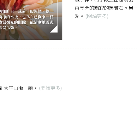
再亮閃的黯寂的黑寶石。另
濁。
(閱讀更多)
到太平山街一趟。
(閱讀更多)