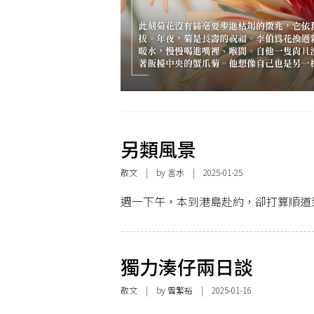
另類風景
散文
| by 言水 | 2025-01-25
週一下午，本到港島赴約，卻打算順道
獨力湊仔兩日談
散文
| by
曾繁裕
| 2025-01-16