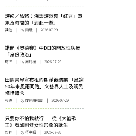
詩慾／私慾：淺談詩歌裏「紅豆」意
象及時間的「到此一遊」
其他
| by 雨曦 | 2026-07-29
諾蘭《奧德賽》中DEI的開放性與反
「身份政治」
時評
| by
周丹楓
| 2026-07-29
田園書屋宣布租約期滿後結業 「感謝
50年來風雨同路」文藝界人士及網民
惋惜追念
報導
| by 虛詞編輯部 | 2026-07-29
只要你不怕我就行——從《大盜歌
王》看邱剛健女性形象的誕生
影評
| by 柯宇涵 | 2026-07-28