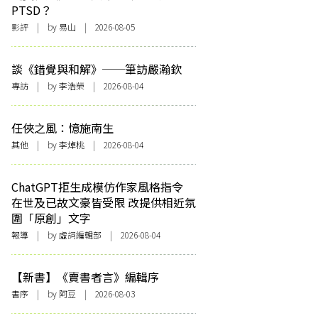
PTSD？
影評
| by 易山 | 2026-08-05
談《錯覺與和解》──筆訪嚴瀚欽
專訪
| by 李浩榮 | 2026-08-04
任俠之風：憶施南生
其他
| by 李焯桃 | 2026-08-04
ChatGPT拒生成模仿作家風格指令
在世及已故文豪皆受限 改提供相近氛
圍「原創」文字
報導
| by 虛詞編輯部 | 2026-08-04
【新書】《賣書者言》編輯序
書序
| by 阿豆 | 2026-08-03