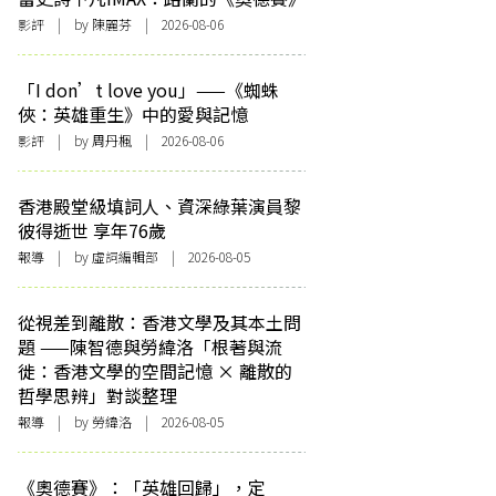
影評
| by 陳麗芬 | 2026-08-06
「I don’t love you」——《蜘蛛
俠：英雄重生》中的愛與記憶
影評
| by
周丹楓
| 2026-08-06
香港殿堂級填詞人、資深綠葉演員黎
彼得逝世 享年76歲
報導
| by 虛詞編輯部 | 2026-08-05
從視差到離散：香港文學及其本土問
題 ——陳智德與勞緯洛「根著與流
徙：香港文學的空間記憶 × 離散的
哲學思辨」對談整理
報導
| by 勞緯洛 | 2026-08-05
《奧德賽》：「英雄回歸」，定