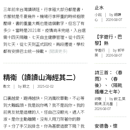
止水
三年前來台灣讀碩班，行李箱大部分都是書，
小說
| by 胡韡
衣服就是冬夏幾件。機場行李秤重的時候極限
心 | 2026-08-07
壓線，書的重量大概也是這個數字，但忘了有
多少。當時是2021年，疫情尚未完結，入台還
【字遊行·巴
需十四天隔離、七天自主健康管理。從十四天
黎】熱
到七天，從七天到正式回校，兩段遷徙，學校
字遊行
| by 郭芊
都有安排巴士統一接載。
(閱讀更多)
葉 | 2026-08-07
詩三首：〈春
精衛（讀讀山海經其二）
雨〉、〈春
後〉、〈隔靴
散文
| by 跂之 | 2025-02-02
搔癢之七年〉
口裏越愛，跑得越快，只消風吹草動，不必等
詩歌
| by 飲江,莫
凱傑,王兆基 |
到大難臨頭。我是說你嗎？我不是說你。我的
2026-08-07
前男友就是這樣的人，怪自己沒眼光，遇人不
淑。是你主動離開，沒有人用刀架著你的脖
安德魯·懷
子。分了手又說掛念，你為甚麼這麼下賤？我