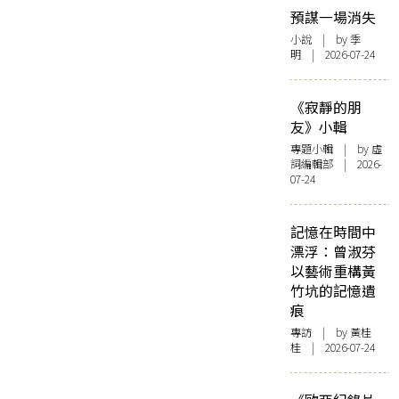
預謀一場消失
小說
| by 季
明 | 2026-07-24
《寂靜的朋
友》小輯
專題小輯
| by 虛
詞編輯部 | 2026-
07-24
記憶在時間中
漂浮：曾淑芬
以藝術重構黃
竹坑的記憶遺
痕
專訪
| by 黃桂
桂 | 2026-07-24