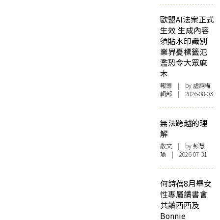
歐盟AI法案正式
生效 生成內容
須貼水印識別
業界憂標籤氾
濫恐令大眾麻
木
報導
| by 虛詞編
輯部 | 2026-08-03
無法跨越的理
解
散文
| by 彭慧
瑜 | 2026-07-31
何詩蓓8月舉女
性專屬讀書會
共讀西西及
Bonnie