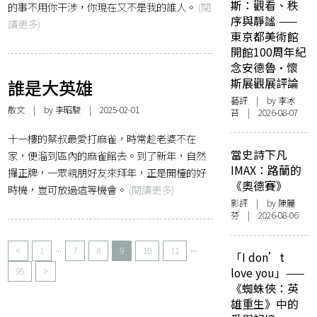
斯：觀看、秩
的事不用你干涉，你現在又不是我的誰人。
(閱
序與靜謐 ——
讀更多)
東京都美術館
開館100周年紀
念安德魯·懷
誰是大英雄
斯展觀展評論
藝評
| by 李冰
散文
| by 李昭駿 | 2025-02-01
苔 | 2026-08-07
十一樓的蔡叔最愛打麻雀，時常趁老婆不在
當史詩下凡
家，便溜到區內的麻雀館去。到了新年，自然
IMAX：路蘭的
攞正牌，一眾親朋好友來拜年，正是開檯的好
《奧德賽》
時機，豈可放過這等機會。
(閱讀更多)
影評
| by 陳麗
芬 | 2026-08-06
...
...
<
1
7
8
9
10
11
「I don’t
95
>
love you」——
《蜘蛛俠：英
雄重生》中的