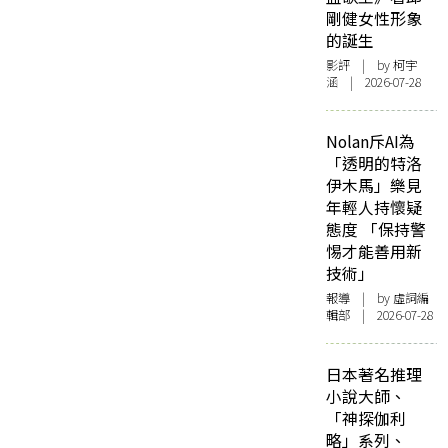
剛健女性形象
的誕生
影評
| by 柯宇
涵 | 2026-07-28
Nolan斥AI為
「透明的特洛
伊木馬」樂見
年輕人持懷疑
態度 「保持警
惕才能善用新
技術」
報導
| by 虛詞編
輯部 | 2026-07-28
日本著名推理
小說大師、
「神探伽利
略」系列、