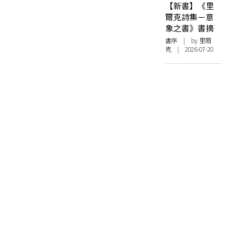
【新書】《里
爾克詩集－意
象之書》書摘
書序
| by 里爾
克 | 2026-07-20