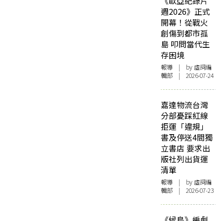
《歐亞紀錄片
週2026》正式
開幕！從戰火
創傷到都市孤
島 叩問當代生
存困境
報導
| by 虛詞編
輯部 | 2026-07-24
嘉達物流台灣
分部憂踩紅線
拒運「違規」
書及停送4間獨
立書店 要求出
版社列出貨運
清單
報導
| by 虛詞編
輯部 | 2026-07-23
《候鳥》編劇