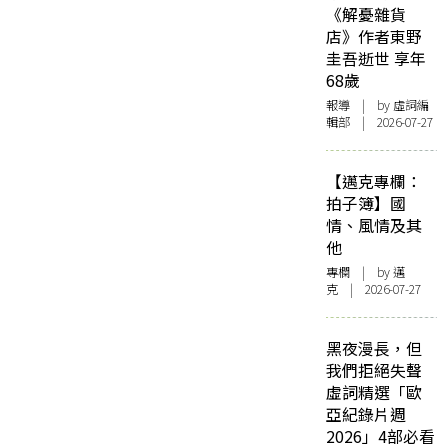
《解憂雜貨
店》作者東野
圭吾逝世 享年
68歲
報導
| by 虛詞編
輯部 | 2026-07-27
【邁克專欄：
拍子簿】國
情、風情及其
他
專欄
| by
邁
克
| 2026-07-27
黑夜漫長，但
我們拒絕失聲
虛詞精選「歐
亞紀錄片週
2026」4部必看