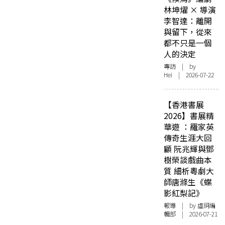
林坤燿 × 導演
李智達：離開
與留下，從來
都不只是一個
人的決定
專訪
| by
Hei | 2026-07-22
【香港書展
2026】書展精
華遊 ：羅家英
傳奇生涯大回
顧 阮兆輝與鄧
樹榮談戲曲本
質 細析粵劇大
師唐滌生《蝶
影紅梨記》
報導
| by 虛詞編
輯部 | 2026-07-21