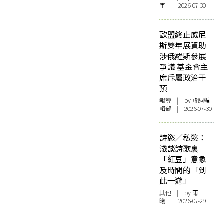
宇 | 2026-07-30
歐盟終止威尼
斯雙年展資助
涉俄羅斯參展
爭議 基金會主
席斥屬政治干
預
報導
| by 虛詞編
輯部 | 2026-07-30
詩慾／私慾：
淺談詩歌裏
「紅豆」意象
及時間的「到
此一遊」
其他
| by 雨
曦 | 2026-07-29