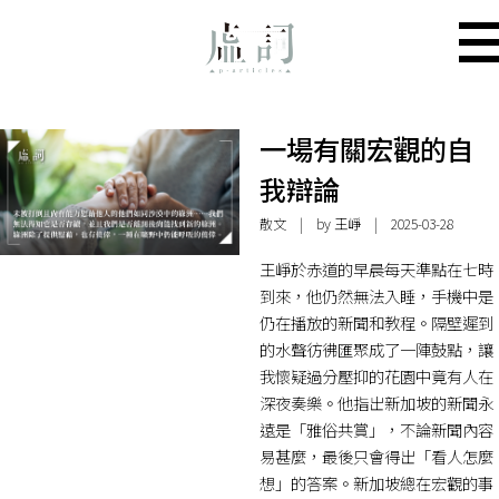
一場有關宏觀的自
我辯論
散文
| by
王崢
| 2025-03-28
王崢於​赤道的早晨每天準點在七時
到來，他仍然無法入睡，手機中是
仍在播放的新聞和教程。隔壁遲到
的水聲彷彿匯聚成了一陣鼓點，讓
我懷疑過分壓抑的花園中竟有人在
深夜奏樂。他指出新加坡的新聞永
遠是「雅俗共賞」，不論新聞內容
易甚麼，最後只會得出「看人怎麼
想」的答案。新加坡總在宏觀的事