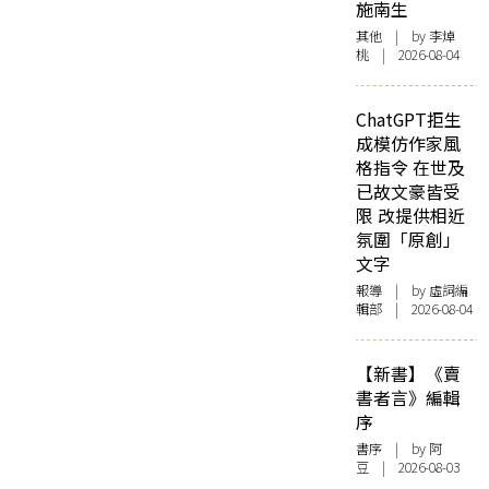
施南生
其他
| by 李焯
桃 | 2026-08-04
ChatGPT拒生
成模仿作家風
格指令 在世及
已故文豪皆受
限 改提供相近
氛圍「原創」
文字
報導
| by 虛詞編
輯部 | 2026-08-04
【新書】《賣
書者言》編輯
序
書序
| by 阿
豆 | 2026-08-03