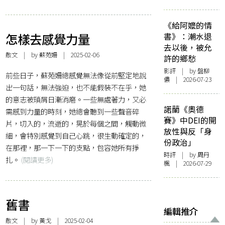
《給阿嬤的情
怎樣去感覺力量
書》：潮水退
去以後，被允
散文
| by
蘇苑姍
| 2025-02-06
許的鄉愁
影評
| by 盤柳
前些日子，蘇苑姍總感覺無法像從前堅定地說
儂 | 2026-07-23
出一句話，無法強迫，也不能假裝不在乎，她
的意志被瑣屑日漸消磨。一些無處著力，又必
諾蘭《奧德
需感到力量的時刻，她總會聽到一些聲音碎
賽》中DEI的開
片，切入的，流逝的，晃於每個之間，觸動微
放性與反「身
細，會特別感覺到自己心跳，很生動確定的，
份政治」
在那裡，那一下一下的支點，包容她所有掙
時評
| by
周丹
扎。
(閱讀更多)
楓
| 2026-07-29
舊書
編輯推介
散文
| by 黃戈 | 2025-02-04