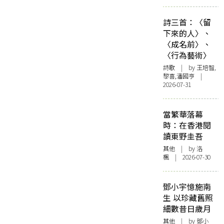
詩三首：〈留
下來的人〉、
〈成名前〉、
〈行為藝術〉
詩歌
| by 王培智,
黎喜,潘國亨 |
2026-07-31
當繁華落幕
時：在香港閱
讀東野圭吾
其他
| by
洛
楓
| 2026-07-30
鄧小宇憶施南
生 以珍藏舊照
細數昔日歲月
其他
| by 鄧小