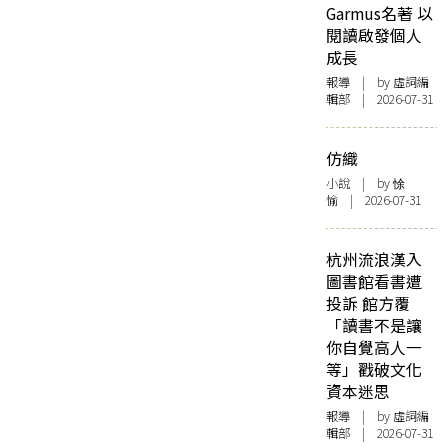
Garmus名著 以
閱讀啟發個人
成長
報導
| by 虛詞編
輯部 | 2026-07-31
仿織
小說
| by 悇
愉 | 2026-07-31
杭州流浪漢入
圖書館看書遭
投訴 館方覆
「讀書不是讓
你自覺高人一
等」戳破文化
資本迷思
報導
| by 虛詞編
輯部 | 2026-07-31