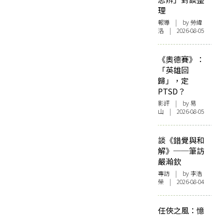
理
報導
| by 勞緯
洛 | 2026-08-05
《奧德賽》：
「英雄回
歸」，定
PTSD？
影評
| by 易
山 | 2026-08-05
談《錯覺與和
解》──筆訪
嚴瀚欽
專訪
| by 李浩
榮 | 2026-08-04
任俠之風：憶