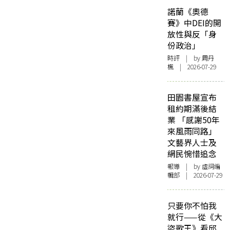
諾蘭《奧德
賽》中DEI的開
放性與反「身
份政治」
時評
| by
周丹
楓
| 2026-07-29
田園書屋宣布
租約期滿後結
業 「感謝50年
來風雨同路」
文藝界人士及
網民惋惜追念
報導
| by 虛詞編
輯部 | 2026-07-29
只要你不怕我
就行——從《大
盜歌王》看邱