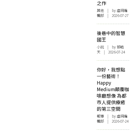
之作
其他
| by 虛詞編
輯部 | 2026-07-27
後巷中的智慧
國王
小說
| by 鄧皓
天 | 2026-07-24
你好，我想點
一份藝術！
Happy
Medium顛覆咖
啡廳想像 為都
市人提供療癒
的第三空間
報導
| by 虛詞編
輯部 | 2026-07-24