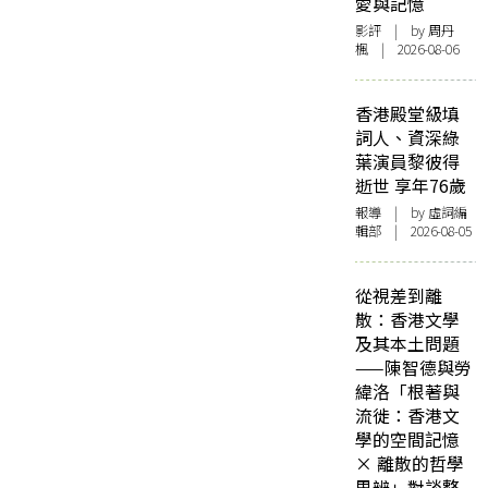
愛與記憶
影評
| by
周丹
楓
| 2026-08-06
香港殿堂級填
詞人、資深綠
葉演員黎彼得
逝世 享年76歲
報導
| by 虛詞編
輯部 | 2026-08-05
從視差到離
散：香港文學
及其本土問題
——陳智德與勞
緯洛「根著與
流徙：香港文
學的空間記憶
× 離散的哲學
思辨」對談整