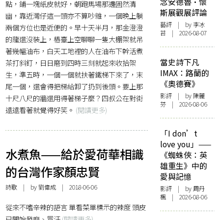
念安德魯·懷
點，鋪一塊紙皮就好，朝跑馬場那邊固然清
斯展觀展評論
幽，靠近灣仔這一頭亦不算吵雜，一個晚上躺
藝評
| by 李冰
兩個方位也是近便的。早十天半月，那金澄澄
苔 | 2026-08-07
的龍還沒裝上，樁臺上空聊聊一隻大棚架就吊
著幾幅油布，白天工地裡的人在油布下幹活煮
當史詩下凡
茶打斜釘，日日磨到四時三刻就起來收拾架
IMAX：路蘭的
生，準五時，一個一個就扶著鐵梯下來了，末
《奧德賽》
尾一個，還會得把梯給卸了扔到後頭。要上那
影評
| by 陳麗
十尺八尺的牆還用得著梯子麼？四叔公在對街
芬 | 2026-08-06
遠遠看著就覺得好笑。
(閱讀更多)
「I don’t
love you」——
水煮魚——給於愛荷華相識
《蜘蛛俠：英
雄重生》中的
的台灣作家顏忠賢
愛與記憶
詩歌
| by
劉偉成
| 2018-06-06
影評
| by
周丹
楓
| 2026-08-06
從來不嗜辛辣的語言 單看菜單標示的辣度 頭皮
已開始發麻、冒汗
(閱讀更多)