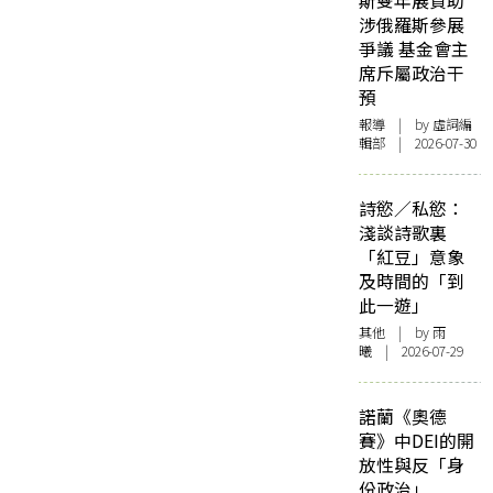
斯雙年展資助
涉俄羅斯參展
爭議 基金會主
席斥屬政治干
預
報導
| by 虛詞編
輯部 | 2026-07-30
詩慾／私慾：
淺談詩歌裏
「紅豆」意象
及時間的「到
此一遊」
其他
| by 雨
曦 | 2026-07-29
諾蘭《奧德
賽》中DEI的開
放性與反「身
份政治」