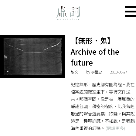
【無形．鬼】
Archive of the
future
散文
| by
李繼忠
| 2018-05-27
記憶無形，歷史卻有圖為證。我在
檔案處閱覽室坐下，等待文件送
來。那個空間，像是被一層厚重的
靜謐包圍，稠密的程度，比我曾經
聽過的聲音還要震耳欲聾。與其說
這是一種壓迫感，不如說，是我腦
海內重複的幻聽。
(閱讀更多)