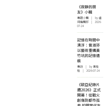
《寂靜的朋
友》小輯
專題小輯
| by 虛
詞編輯部 | 2026-
07-24
記憶在時間中
漂浮：曾淑芬
以藝術重構黃
竹坑的記憶遺
痕
專訪
| by 黃桂
桂 | 2026-07-24
《歐亞紀錄片
週2026》正式
開幕！從戰火
創傷到都市孤
島 叩問當代生