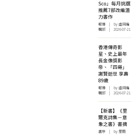
Sco」每月挑選
推薦7部改編潛
力書作
報導
| by 虛詞編
輯部 | 2026-07-21
香港傳奇影
星、史上最年
長金像獎影
帝、「四哥」
謝賢逝世 享壽
89歲
報導
| by 虛詞編
輯部 | 2026-07-21
【新書】《里
爾克詩集－意
象之書》書摘
書序
| by 里爾