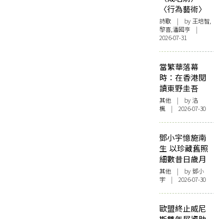
〈行為藝術〉
詩歌
| by 王培智,
黎喜,潘國亨 |
2026-07-31
當繁華落幕
時：在香港閱
讀東野圭吾
其他
| by
洛
楓
| 2026-07-30
鄧小宇憶施南
生 以珍藏舊照
細數昔日歲月
其他
| by 鄧小
宇 | 2026-07-30
歐盟終止威尼