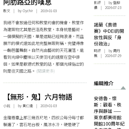
阿肋路亞的嘆息
影評
| by 盤柳
儂 | 2026-07-23
散文
| by
Oychir
| 2019-01-03
我絕不會放過任何和教堂約會的機會，教堂作
諾蘭《奧德
為建築物尤其是巴洛克教堂，本身就是藝術，
賽》中DEI的開
一個模擬的天國，單是這點已經夠浪漫，而且
放性與反「身
展示的模式還如此地完整無瑕對稱，完璧得像
份政治」
一齣芭蕾舞劇。自然光由藝術的天花灑落，能
時評
| by
周丹
楓
| 2026-07-29
看到光線中塵埃以天使羽毛的速度在空中徘
徊，如果是歌德式教堂的話，那個光線指出的
則是往天國之路。
(閱讀更多)
編輯推介
【無形．鬼】六月物語
安德魯·懷
斯：觀看、秩
小說
| by
黃仁逵
| 2019-01-03
序與靜謐 ——
東京都美術館
金龍樁臺上那三幾百尺地，四叔公每分每寸都
開館100周年紀
躺遍了，雲石地台板，風涼水冷，硬是硬了