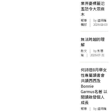
業界憂標籤氾
濫恐令大眾麻
木
報導
| by 虛詞編
輯部 | 2026-08-03
無法跨越的理
解
散文
| by 彭慧
瑜 | 2026-07-31
何詩蓓8月舉女
性專屬讀書會
共讀西西及
Bonnie
Garmus名著 以
閱讀啟發個人
成長
報導
| by 虛詞編