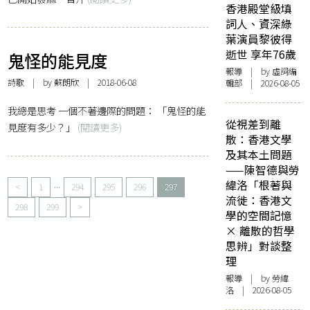
香港殿堂級填
詞人、資深綠
葉演員黎彼得
逝世 享年76歲
鬼怪的能見度
報導
| by 虛詞編
詩歌
| by
蘇朗欣
| 2018-06-08
輯部 | 2026-08-05
我總是思考 一個不著邊際的問題： 「鬼怪的能
從視差到離
見度有多少？」
(閱讀更多)
散：香港文學
及其本土問題
——陳智德與勞
...
緯洛「根著與
<
1
294
295
296
297
流徙：香港文
298
299
>
學的空間記憶
× 離散的哲學
思辨」對談整
理
報導
| by 勞緯
洛 | 2026-08-05