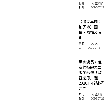
報導
| by 虛詞編
輯部 | 2026-07-27
【邁克專欄：
拍子簿】國
情、風情及其
他
專欄
| by
邁
克
| 2026-07-27
黑夜漫長，但
我們拒絕失聲
虛詞精選「歐
亞紀錄片週
2026」4部必看
之作
其他
| by 虛詞編
輯部 | 2026-07-27