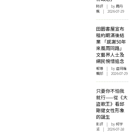
時評
| by
周丹
楓
| 2026-07-29
田園書屋宣布
租約期滿後結
業 「感謝50年
來風雨同路」
文藝界人士及
網民惋惜追念
報導
| by 虛詞編
輯部 | 2026-07-29
只要你不怕我
就行——從《大
盜歌王》看邱
剛健女性形象
的誕生
影評
| by 柯宇
涵 | 2026-07-28