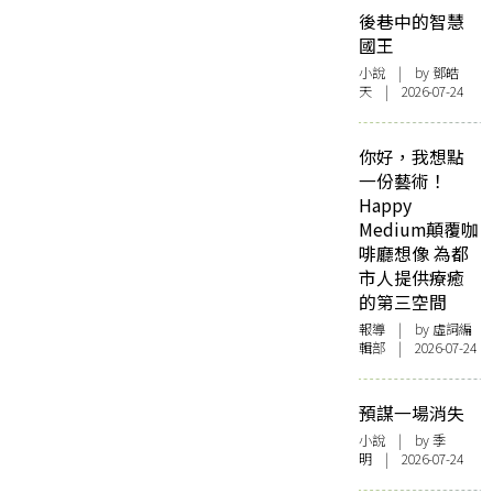
後巷中的智慧
國王
小說
| by 鄧皓
天 | 2026-07-24
你好，我想點
一份藝術！
Happy
Medium顛覆咖
啡廳想像 為都
市人提供療癒
的第三空間
報導
| by 虛詞編
輯部 | 2026-07-24
預謀一場消失
小說
| by 季
明 | 2026-07-24