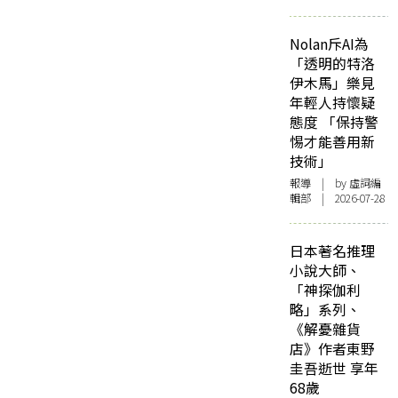
Nolan斥AI為
「透明的特洛
伊木馬」樂見
年輕人持懷疑
態度 「保持警
惕才能善用新
技術」
報導
| by 虛詞編
輯部 | 2026-07-28
日本著名推理
小說大師、
「神探伽利
略」系列、
《解憂雜貨
店》作者東野
圭吾逝世 享年
68歲