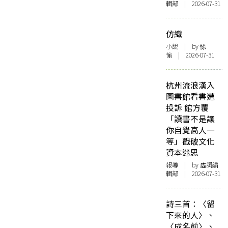
輯部 | 2026-07-31
仿織
小說
| by 悇
愉 | 2026-07-31
杭州流浪漢入
圖書館看書遭
投訴 館方覆
「讀書不是讓
你自覺高人一
等」戳破文化
資本迷思
報導
| by 虛詞編
輯部 | 2026-07-31
詩三首：〈留
下來的人〉、
〈成名前〉、