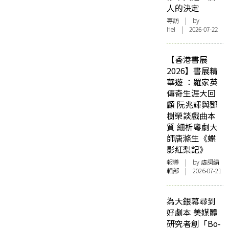
人的決定
專訪
| by
Hei | 2026-07-22
【香港書展
2026】書展精
華遊 ：羅家英
傳奇生涯大回
顧 阮兆輝與鄧
樹榮談戲曲本
質 細析粵劇大
師唐滌生《蝶
影紅梨記》
報導
| by 虛詞編
輯部 | 2026-07-21
為大銀幕尋到
好劇本 美媒體
研究者創「Bo-