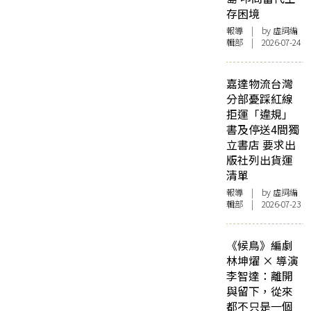
存困境
報導
| by 虛詞編
輯部 | 2026-07-24
嘉達物流台灣
分部憂踩紅線
拒運「違規」
書及停送4間獨
立書店 要求出
版社列出貨運
清單
報導
| by 虛詞編
輯部 | 2026-07-23
《候鳥》編劇
林坤燿 × 導演
李智達：離開
與留下，從來
都不只是一個