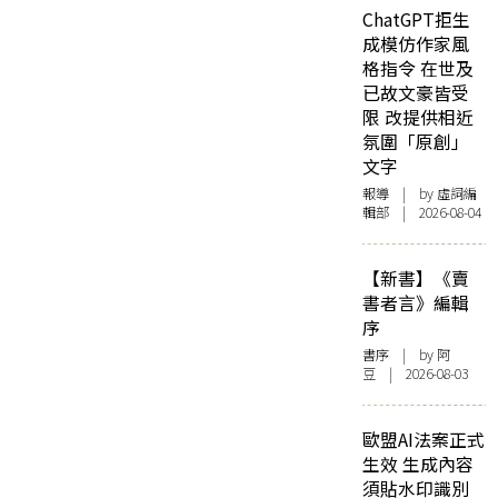
ChatGPT拒生
成模仿作家風
格指令 在世及
已故文豪皆受
限 改提供相近
氛圍「原創」
文字
報導
| by 虛詞編
輯部 | 2026-08-04
【新書】《賣
書者言》編輯
序
書序
| by 阿
豆 | 2026-08-03
歐盟AI法案正式
生效 生成內容
須貼水印識別