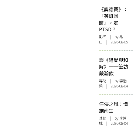
《奧德賽》：
「英雄回
歸」，定
PTSD？
影評
| by 易
山 | 2026-08-05
談《錯覺與和
解》──筆訪
嚴瀚欽
專訪
| by 李浩
榮 | 2026-08-04
任俠之風：憶
施南生
其他
| by 李焯
桃 | 2026-08-04