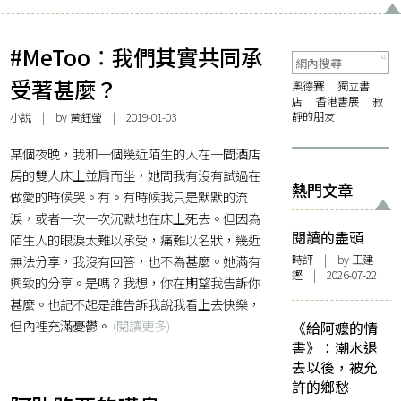
#MeToo︰我們其實共同承
受著甚麼？
奧德賽
獨立書
店
香港書展
寂
靜的朋友
小說
| by
黃鈺螢
| 2019-01-03
某個夜晚，我和一個幾近陌生的人在一間酒店
房的雙人床上並肩而坐，她問我有沒有試過在
熱門文章
做愛的時候哭。有。有時候我只是默默的流
淚，或者一次一次沉默地在床上死去。但因為
閱讀的盡頭
陌生人的眼淚太難以承受，痛難以名狀，幾近
無法分享，我沒有回答，也不為甚麼。她滿有
時評
| by 王建
鏗 | 2026-07-22
興致的分享。是嗎？我想，你在期望我告訴你
甚麼。也記不起是誰告訴我說我看上去快樂，
但內裡充滿憂鬱。
(閱讀更多)
《給阿嬤的情
書》：潮水退
去以後，被允
許的鄉愁