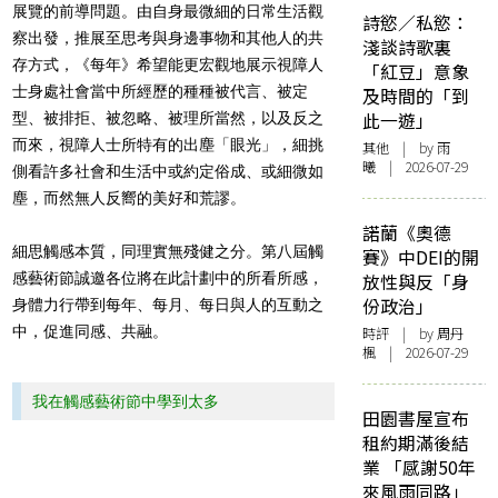
展覽的前導問題。由自身最微細的日常生活觀
詩慾／私慾：
察出發，推展至思考與身邊事物和其他人的共
淺談詩歌裏
存方式，《每年》希望能更宏觀地展示視障人
「紅豆」意象
士身處社會當中所經歷的種種被代言、被定
及時間的「到
此一遊」
型、被排拒、被忽略、被理所當然，以及反之
而來，視障人士所特有的出塵「眼光」，細挑
其他
| by 雨
曦 | 2026-07-29
側看許多社會和生活中或約定俗成、或細微如
塵，而然無人反嚮的美好和荒謬。
諾蘭《奧德
細思觸感本質，同理實無殘健之分。第八屆觸
賽》中DEI的開
感藝術節誠邀各位將在此計劃中的所看所感，
放性與反「身
份政治」
身體力行帶到每年、每月、每日與人的互動之
中，促進同感、共融。
時評
| by
周丹
楓
| 2026-07-29
我在觸感藝術節中學到太多
田園書屋宣布
租約期滿後結
業 「感謝50年
來風雨同路」