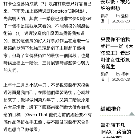
去以後，被允
打卡位沒藝術成就（?）沒錢打廣告只好靠自己
許的鄉愁
來。下雨天加上藝博週讓footstop低到冰點，
影評
| by 盤柳
先寫明天的。其實上一階段已經非常夢幻地Set
儂 | 2026-07-23
了一個不是讓觀眾來看的、不能觸摸的觸感藝
術節 （!） 遲遲沒寫點什麼因為覺得我知道
只要你不怕我
的、關於這個展的好人好事好作品在這麼一個
就行——從《大
壓縮的狀態下勉強呈現是虧了主辦虧了藝術
盜歌王》看邱
家；但為了宣傳藝術節的最後一個階段，也是
剛健女性形象
時候重提上一階段、三月展覽時那些勞心勞力
的誕生
的人們。
影評
| by 柯宇
涵 | 2026-07-28
上年十二月是小試牛刀，不是視障藝術家摸象
過河而是我自己，在跟他們學習過後，心就雄
起來了，覺得做到第八年了，又第二階段原定
在大展場做，設下了跟藝術家們做大做多做概
編輯推介
念的目標 （Given That 他們之前的經驗要不有
感作品停留在手工藝，要不跟健視藝術家合作
當史詩下凡
過也想自己做做看）
IMAX：路蘭的