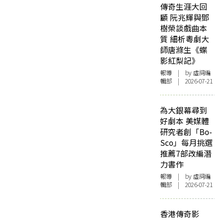
傳奇生涯大回
顧 阮兆輝與鄧
樹榮談戲曲本
質 細析粵劇大
師唐滌生《蝶
影紅梨記》
報導
| by 虛詞編
輯部 | 2026-07-21
為大銀幕尋到
好劇本 美媒體
研究者創「Bo-
Sco」每月挑選
推薦7部改編潛
力書作
報導
| by 虛詞編
輯部 | 2026-07-21
香港傳奇影