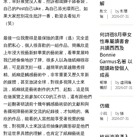
水，幸好展覽沒人看，控訴都成獅子舔春袋，
解
自己的Post自己Like，為自己添光環而已。如
散文
| by 彭慧
果大家想別花生批評一番，歡迎去看短片
瑜 | 2026-07-31
（笑）
何詩蓓8月舉女
最後一位我覺得是最保險的選擇（逃）完全是
性專屬讀書會
自肥私心，個人很喜歡的一組作品。簡佩欣是
共讀西西及
上年浸大視藝新鮮畢業的藝術家，看畢業展時
Bonnie
我已經偷偷地抄了牌。很多人以為做紙糊很容
Garmus名著 以
閱讀啟發個人
易，可是跟烹飪一樣，越簡單的菜越難煮得
成長
精。紙糊是觸感藝術中，非常重要又歷久常新
的媒體，甚至放諸全球，對很多視障人士來
報導
| by 虛詞編
輯部 | 2026-07-31
說，紙糊就是藝術創作的大門、起點，這是我
在做展覽之前參加CCCD的工作坊，還有跟他們
一起翻著研讀前十幾年觸感藝術節的文獻和與
仿織
各國視障藝術家交流的紀錄後，才知曉的。佩
小說
| by 悇
愉 | 2026-07-31
欣的作品，能看的人當然能享受著視覺的愉
悅，對視障人士來說這些抽像的圖形卻是他們
對這世界具體的理解，也肯定了紙糊藝術是
杭州流浪漢入