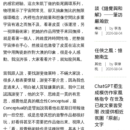
的感官經驗。這次朱凱丁做的銜尾圓環系列，
談《錯覺與和
物理展示了宇宙間常見、卻又抽象無比的無限
解》──筆訪
循環概念，內裡包含的能量和想像空間比多重
嚴瀚欽
宇宙有過之而無不及。看著皮蛋（張運澄，另
專訪
| by 李浩
一視障藝術家）把她的作品用雙手來回撫掃，
榮 | 2026-08-04
就是看著一個人，跨維度跨時間性地，把整個
宇宙捧在手心。然後這也激發了皮蛋在這次展
任俠之風：憶
覽中用陶瓷創作對大澳的印象，很是令人感
施南生
動。我沒誇張，大家看看片子，就知龍與鳳。
其他
| by 李焯
桃 | 2026-08-04
當我跟人說，要找謝斐做展時，不瞞大家說，
很多人都表要懷疑，謝斐不要介意，因為我也
ChatGPT拒生
是過來人，明白被人質疑嫌棄的哀。我中三就
成模仿作家風
認識謝斐了，他的文字、思維是一貫的有意
格指令 在世及
思，感覺他是真的概念性Conceptual，最
已故文豪皆受
Conceptual的是譬如說我看他在星期日明報做
限 改提供相近
的一些空想、或是忽發其想的遊擊作品都很好
氛圍「原創」
玩，好看得甚至不需要把作品做出來。視障人
文字
士「看」視覺藝術時也是這種狀態，基本上這