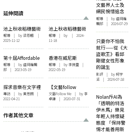
文藝界人士及
網民惋惜追念
延伸閱讀
報導
| by 虛詞編
輯部 | 2026-07-29
池上秋收稻穗藝術
池上秋收稻穗藝術
節17周年｜在稻浪
節16周年 田馥甄雨
報導
| by 梁恩翹 |
報導
| by | 2024-
2025-11-12
11-18
只要你不怕我
與鼓聲中尋找靈魂
中哼唱禮讚自然 蔣
就行——從《大
歸處
勳以《祇樹給孤獨
盜歌王》看邱
園》喻池上
第十屆Affordable
香港在威尼斯
剛健女性形象
Art Fair開幕 以藝
2022：兩種香港身
報導
| by 虛詞編輯
報導
| by 李挽靈 |
的誕生
部 | 2023-05-19
2022-05-19
術重現香港情懷
體敘述
影評
| by 柯宇
涵 | 2026-07-28
探求音樂在文字裡
【文藝follow
的意義——訪「香
me】全港首個觸感
專訪
| by
黃思朗
|
文藝Follow Me
| by 李
Nolan斥AI為
2022-04-21
卓謙 | 2020-07-31
港藝術節@大館」
藝術空間 訪問盧勁
「透明的特洛
《璃屋》作曲家盧
馳與藝術家逗點
伊木馬」樂見
定彰
作者其他文章
年輕人持懷疑
態度 「保持警
惕才能善用新