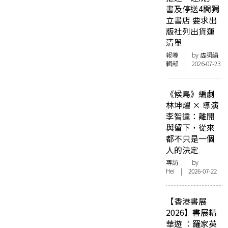
書及停送4間獨
立書店 要求出
版社列出貨運
清單
報導
| by 虛詞編
輯部 | 2026-07-23
《候鳥》編劇
林坤燿 × 導演
李智達：離開
與留下，從來
都不只是一個
人的決定
專訪
| by
Hei | 2026-07-22
【香港書展
2026】書展精
華遊 ：羅家英