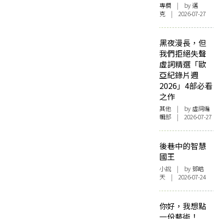
專欄
| by
邁
克
| 2026-07-27
黑夜漫長，但
我們拒絕失聲
虛詞精選「歐
亞紀錄片週
2026」4部必看
之作
其他
| by 虛詞編
輯部 | 2026-07-27
後巷中的智慧
國王
小說
| by 鄧皓
天 | 2026-07-24
你好，我想點
一份藝術！