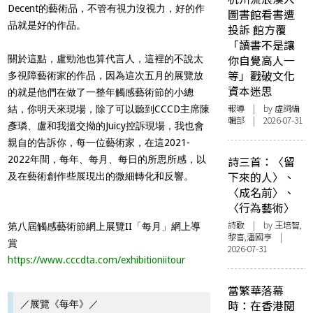
Decent的藝術品，不管有視力沒視力，好的作
圖書館看書遭
品就是好的作品。
投訴 館方覆
「讀書不是讓
你自覺高人一
關於這點，盧勁池也算代言人，這裡的不說太
等」戳破文化
多視障藝術家的作品，因為這次五月的展覽放
資本迷思
的就是他們在做了一整年觸感藝術節的小總
報導
| by 虛詞編
結，你明天來現場，除了可以聽到CCCD主席陳
輯部 | 2026-07-31
彥璘、盧和我搵交拗的Juicy控訴現場，我也會
親自的告訴你，每一位藝術家，在這2021-
2022年間，每年、每月、每日的所思所感，以
詩三首：〈留
下來的人〉、
及在藝術創作些展現出的微細轉化和反響。
〈成名前〉、
〈行為藝術〉
詩歌
| by 王培智,
第八屆觸感藝術節網上展覽II「每月」網上導
黎喜,潘國亨 |
賞
2026-07-31
https://www.cccdta.com/exhibitioniitour
當繁華落幕
時：在香港閱
／展覽《每年》／