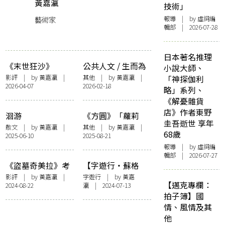
黃嘉瀛
技術」
藝術家
報導
| by 虛詞編
輯部 | 2026-07-28
日本著名推理
《末世狂沙》
公共人文 / 生而為
小說大師、
(Sirât)：導演唔衰
人
影評
| by
黃嘉瀛
|
其他
| by
黃嘉瀛
|
「神探伽利
2026-04-07
2026-02-18
戰爭衰
略」系列、
《解憂雜貨
店》作者東野
洄游
《方圓》「蘿莉
圭吾逝世 享年
塔． 納博科夫」
散文
| by
黃嘉瀛
|
其他
| by
黃嘉瀛
|
68歲
2025-06-10
2025-08-21
——編者話
報導
| by 虛詞編
輯部 | 2026-07-27
《盜墓奇美拉》考
【字遊行・蘇格
古指南
蘭】蘇格蘭最北海
影評
| by
黃嘉瀛
|
字遊行
| by
黃嘉
【邁克專欄：
2024-08-22
瀛
| 2024-07-13
岸上的美術館Pier
拍子簿】國
Arts Centre
情、風情及其
他