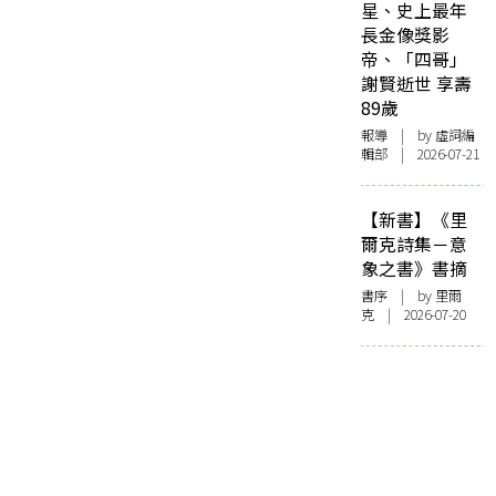
星、史上最年
長金像獎影
帝、「四哥」
謝賢逝世 享壽
89歲
報導
| by 虛詞編
輯部 | 2026-07-21
【新書】《里
爾克詩集－意
象之書》書摘
書序
| by 里爾
克 | 2026-07-20