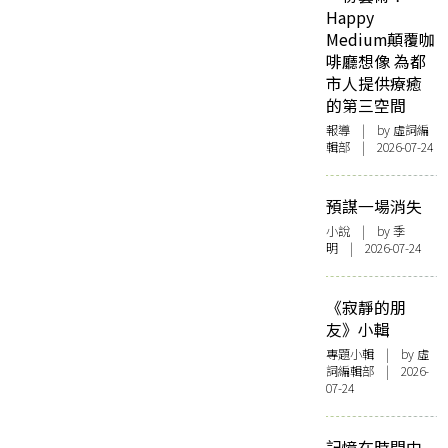
Happy
Medium顛覆咖
啡廳想像 為都
市人提供療癒
的第三空間
報導
| by 虛詞編
輯部 | 2026-07-24
預謀一場消失
小說
| by 季
明 | 2026-07-24
《寂靜的朋
友》小輯
專題小輯
| by 虛
詞編輯部 | 2026-
07-24
記憶在時間中