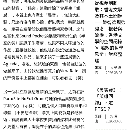
機、音樂，將現成物湊成藝術品時也著重其發
從視差到離
出的聲音，「觸碰」這動作除了會產生「觸
散：香港文學
及其本土問題
感」，本質上也有產出「聲音」，無論大細
——陳智德與勞
聲，只論有沒有用心聽，所以我第一時間就想
緯洛「根著與
在一定要在這階段找個聲音藝術家參與。之前
流徙：香港文
在富利來Sound Pocket的展覽和黃衍仁的《半
學的空間記憶
空的笑》認識了朱彥龢，也跟不同人聊過他的
× 離散的哲學
作品，直接就找他，他也坦白說沒做過放在展
思辨」對談整
場裡長展的作品，後來多談了一些這展覽的
理
Agenda、場地、想試驗的東西，他就自動波的
報導
| by 勞緯
做起來了。由於我想推導賞片的View Rate，讚
洛 | 2026-08-05
的部份基本上都留在裡面，可以看看去 （笑）
《奧德賽》：
另一位我立刻就想邀請的是朱凱丁。之前在評
「英雄回
Para/Site NoExit Grant時她的作品集緊緊抓住
歸」，定
了我的心 （示愛） 可能是個人口味喜歡圓形和
PTSD？
球體 （不要想歪啊） 事實上陶瓷就是觸感藝
影評
| by 易
術，有說視障人士掌控要搓捏的媒材比健視的
山 | 2026-08-05
人更靈活有神，陶瓷在手的溫感也是無可取代