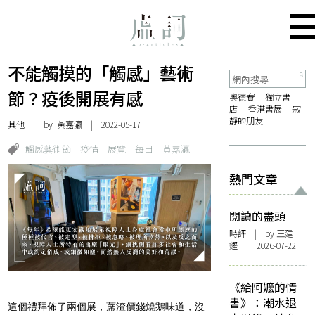
不能觸摸的「觸感」藝術
節？疫後開展有感
奧德賽
獨立書
店
香港書展
寂
靜的朋友
其他
| by
黃嘉瀛
| 2022-05-17
觸感藝術節
疫情
展覽
每日
黃嘉瀛
熱門文章
閱讀的盡頭
時評
| by 王建
鏗 | 2026-07-22
《給阿嬤的情
書》：潮水退
這個禮拜佈了兩個展，蓆渣價錢燒鵝味道，沒