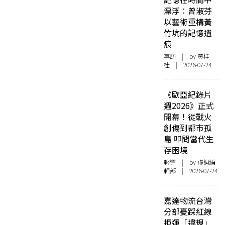
漂浮：曾淑芬
以藝術重構黃
竹坑的記憶遺
痕
專訪
| by 黃桂
桂 | 2026-07-24
《歐亞紀錄片
週2026》正式
開幕！從戰火
創傷到都市孤
島 叩問當代生
存困境
報導
| by 虛詞編
輯部 | 2026-07-24
嘉達物流台灣
分部憂踩紅線
拒運「違規」