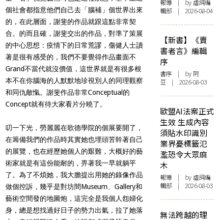
報導
| by 虛詞編
個社會都指意他們自己去「腦補」個世界出來
輯部 | 2026-08-04
的，在此層面，謝斐的作品就跟這點非常契
合。的而且確，謝斐交出的作品，對準了策展
【新書】《賣
的中心思想：疫情下的日常荒謬，傷健人士讀
書者言》編輯
著是很有感受的，我們不要覺得作品畫面不
序
Grand不當代就沒價值，這世界就是有很多根
書序
| by 阿
本不在你腦海的人默默地珍視別人的同理觀察
豆 | 2026-08-03
和同仇敵愾。謝斐作品非常Conceptual的
Concept就有待大家看片分曉了。
歐盟AI法案正式
生效 生成內容
叨一下光，勞麗麗在歌德學院的個展要開了，
須貼水印識別
在籌備我們的作品時其實她也埋頭苦幹著自己
業界憂標籤氾
的展覽，也在經歷她個人的艱難，大概好的藝
濫恐令大眾麻
術家就是有這份能耐的，畀著我一早就躺平
木
了。為了不煩她，我大膽提出用她的錄像作品
報導
| by 虛詞編
輯部 | 2026-08-03
做個控訴，幾乎是對坊間Museum、Gallery和
藝術空間發的地圖炮，這完全是我個人怨婦化
身，總是想找過好日子的勢力出氣，拉了她落
無法跨越的理