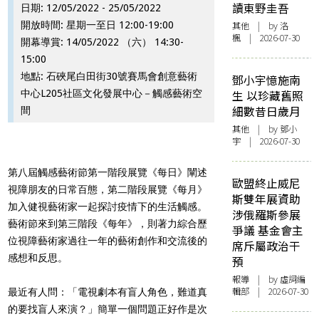
讀東野圭吾
日期: 12/05/2022 - 25/05/2022
開放時間: 星期一至日 12:00-19:00
其他
| by
洛
楓
| 2026-07-30
開幕導賞: 14/05/2022 （六） 14:30-
15:00
地點: 石硤尾白田街30號賽馬會創意藝術
鄧小宇憶施南
中心L205社區文化發展中心－觸感藝術空
生 以珍藏舊照
細數昔日歲月
間
其他
| by 鄧小
宇 | 2026-07-30
第八屆觸感藝術節第一階段展覽《每日》闡述
歐盟終止威尼
視障朋友的日常百態，第二階段展覽《每月》
斯雙年展資助
加入健視藝術家一起探討疫情下的生活觸感。
涉俄羅斯參展
藝術節來到第三階段《每年》，則著力綜合歷
爭議 基金會主
位視障藝術家過往一年的藝術創作和交流後的
席斥屬政治干
感想和反思。
預
報導
| by 虛詞編
輯部 | 2026-07-30
最近有人問：「電視劇本有盲人角色，難道真
的要找盲人來演？」簡單一個問題正好作是次