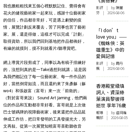
《奧德賽》
我也膽粗粗找來五個心裡默默記住、覺得會有
影評
| by 陳麗
芬 | 2026-08-06
花火的健視藝術家一起來玩，感謝十位藝術家
的信任，作品都非常好，可是遇上劇變的疫
情，展覽計劃反來覆去，苦了同事也苦了藝術
「I don’t
家。展，還是得做，這樣才可以完成「計劃」
love you」——
取得資助，所以我們回到基地把作品都佈好，
《蜘蛛俠：英
有緣的就摸到，摸不到就看片/聽導賞吧。
雄重生》中的
愛與記憶
網上導賞片段剪成了，同事以為有稿子排練好
影評
| by
周丹
楓
| 2026-08-06
的，沒想到真的是一Take過想到就講，這是因
為我們都記住了每一位藝術家、每一件作品的
好，當然倒背如流，而且還約來了朱彥龢（龢
香港殿堂級填
wo4）和張啟富（富哥）來一次「前衛的」
詞人、資深綠
（對於富哥來說） Sound Art Jaming，他們兩
葉演員黎彼得
逝世 享年76歲
位的作品和互動都非常好看。富哥就是上次做
巴士號碼牌的視障藝術家，後來還把作品品延
報導
| by 虛詞編
輯部 | 2026-08-05
伸成工作坊，把日常發明的工具發揚光大，另
文再敍。從第一次展覽知曉富哥喜歡聽收音