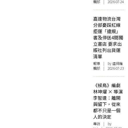
輯部 | 2026-07-24
嘉達物流台灣
分部憂踩紅線
拒運「違規」
書及停送4間獨
立書店 要求出
版社列出貨運
清單
報導
| by 虛詞編
輯部 | 2026-07-23
《候鳥》編劇
林坤燿 × 導演
李智達：離開
與留下，從來
都不只是一個
人的決定
專訪
| by