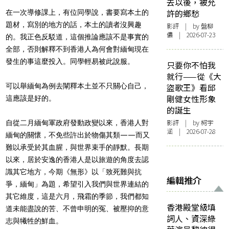
去以後，被允
許的鄉愁
在一次導修課上，有位同學說，書要寫本土的
題材，寫別的地方的話，本土的讀者沒興趣
影評
| by 盤柳
儂 | 2026-07-23
的。我正色反駁道，這個推論應該不是事實的
全部，否則解釋不到香港人為何會對緬甸現在
發生的事這麼投入。同學輕易被此說服。
只要你不怕我
就行——從《大
可以舉緬甸為例去闡釋本土並不只關心自己，
盜歌王》看邱
剛健女性形象
這應該是好的。
的誕生
影評
| by 柯宇
自從二月緬甸軍政府發動政變以來，香港人對
涵 | 2026-07-28
緬甸的關懷，不免些許出於物傷其類——而又
難以承受於其血腥，與世界束手的靜默。長期
以來，居於安逸的香港人是以旅遊的角度去認
識其它地方，今期《無形》以「致死難與抗
編輯推介
爭，緬甸」為題，希望引入我們與世界連結的
其它維度，這是六月，飛霜的季節，我們都知
香港殿堂級填
道未能盡說的苦、不曾申明的冤、被壓抑的意
詞人、資深綠
志與犧牲的鮮血。