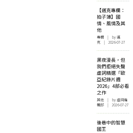
【邁克專欄：
拍子簿】國
情、風情及其
他
專欄
| by
邁
克
| 2026-07-27
黑夜漫長，但
我們拒絕失聲
虛詞精選「歐
亞紀錄片週
2026」4部必看
之作
其他
| by 虛詞編
輯部 | 2026-07-27
後巷中的智慧
國王