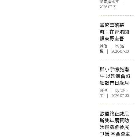
黎喜,潘國亨 |
2026-07-31
當繁華落幕
時：在香港閱
讀東野圭吾
其他
| by
洛
楓
| 2026-07-30
鄧小宇憶施南
生 以珍藏舊照
細數昔日歲月
其他
| by 鄧小
宇 | 2026-07-30
歐盟終止威尼
斯雙年展資助
涉俄羅斯參展
爭議 基金會主