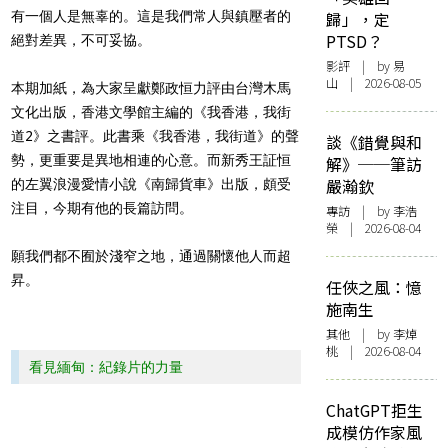
有一個人是無辜的。這是我們常人與鎮壓者的
歸」，定
PTSD？
絕對差異，不可妥協。
影評
| by 易
山 | 2026-08-05
本期加紙，為大家呈獻鄭政恒力評由台灣木馬
文化出版，香港文學館主編的《我香港，我街
道2》之書評。此書乘《我香港，我街道》的聲
談《錯覺與和
勢，更重要是異地相連的心意。而新秀王証恒
解》──筆訪
嚴瀚欽
的左翼浪漫愛情小說《南歸貨車》出版，頗受
注目，今期有他的長篇訪問。
專訪
| by 李浩
榮 | 2026-08-04
願我們都不囿於淺窄之地，通過關懷他人而超
昇。
任俠之風：憶
施南生
其他
| by 李焯
桃 | 2026-08-04
看見緬甸：紀錄片的力量
ChatGPT拒生
成模仿作家風