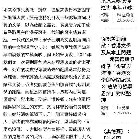
葉演員黎彼得
逝世 享年76歲
本來今期只想做一詩祭，但後來覺得不該固守
報導
| by 虛詞編
於迴避現實，於是也特別引入一些認識緬甸現
輯部 | 2026-08-05
實的文章，以為啟蒙之需要。翁婉瑩介紹了緬
甸爭取民主的漫長歷史，截開的歷史總有牽
從視差到離
絲，一代代的意志；宋子江則為文說明緬甸詩
散：香港文學
歌的中文翻譯歷史，此一微觀角度教我們知道
及其本土問題
緬甸詩歌的左翼面貌，但正如宋所說，2021年
——陳智德與勞
我們第一次見到緬甸詩人在煙塵滾滾的街上死
緯洛「根著與
去，死亡的現實好像讓過去的翻譯選本顯得更
流徙：香港文
為殘舊。青年評論人馮嘉誠從國際政治的角度
學的空間記憶
闡釋局勢，或者更能讓心焦的讀者找到觀測局
× 離散的哲學
勢的距離。而後是四篇詩作，憑其內心向度，
思辨」對談整
理
廖偉棠、鄧小樺、熒惑、洪曉嫻，各有測量距
離與瞬間拉近的方式。文海林曾於緬甸長期旅
報導
| by 勞緯
洛 | 2026-08-05
行，她的溫婉筆觸下，是一個真實接觸過的
人，讀者們當亦同時願她安好。梁莉姿的〈甚
麼都沒做〉，大概在所有鎮壓裡，最能讓人切
《奧德賽》：
齒的是無辜者的受害——而鎮壓者眼中，則沒
「英雄回