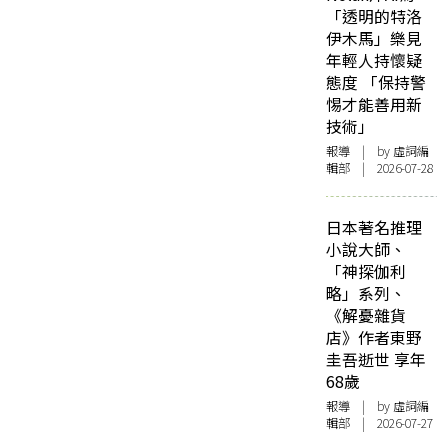
「透明的特洛
伊木馬」樂見
年輕人持懷疑
態度 「保持警
惕才能善用新
技術」
報導
| by 虛詞編
輯部 | 2026-07-28
日本著名推理
小說大師、
「神探伽利
略」系列、
《解憂雜貨
店》作者東野
圭吾逝世 享年
68歲
報導
| by 虛詞編
輯部 | 2026-07-27