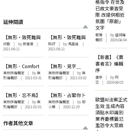
格指令 在世及
已故文豪皆受
限 改提供相近
氛圍「原創」
延伸閱讀
文字
報導
| by 虛詞編
【無形・致死難與
【無形・致死難與
輯部 | 2026-08-04
抗爭，緬甸】致一
抗爭，緬甸】東盟
詩歌
| by
廖偉棠
|
時評
| by
馮嘉誠
|
2021-06-11
2021-06-11
名受刑的緬甸抗爭
領導人會議之後，
者
緬甸的未來
【新書】《賣
書者言》編輯
【無形．Comfort
【無形．見字＿
序
Food】 前置詞：
＿】前置詞：見不
無秩序編輯室
| by 無
無秩序編輯室
| by 無
書序
| by 阿
形編輯部 | 2021-03-31
形編輯部 | 2021-03-02
迷茫無力時，吃一
見字也好，鍾意就
豆 | 2026-08-03
口Comfort Food
做
【無形．忘不鳥】
【無形．占緊你卜
歐盟AI法案正式
前置詞：忘不了的
緊你】前置詞：卜
無秩序編輯室
| by 無
無秩序編輯室
| by
鄧
生效 生成內容
形編輯部 | 2021-02-01
小樺
| 2020-12-29
自由飛翔
卜（書）齋，卜人
須貼水印識別
卜時代
業界憂標籤氾
作者其他文章
濫恐令大眾麻