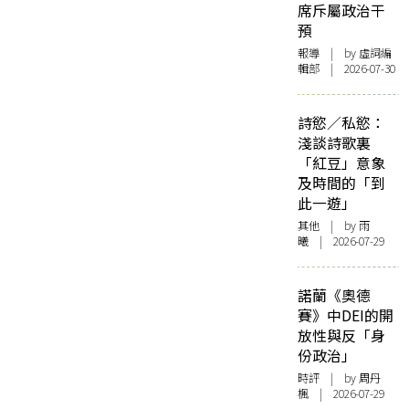
席斥屬政治干
預
報導
| by 虛詞編
輯部 | 2026-07-30
詩慾／私慾：
淺談詩歌裏
「紅豆」意象
及時間的「到
此一遊」
其他
| by 雨
曦 | 2026-07-29
諾蘭《奧德
賽》中DEI的開
放性與反「身
份政治」
時評
| by
周丹
楓
| 2026-07-29