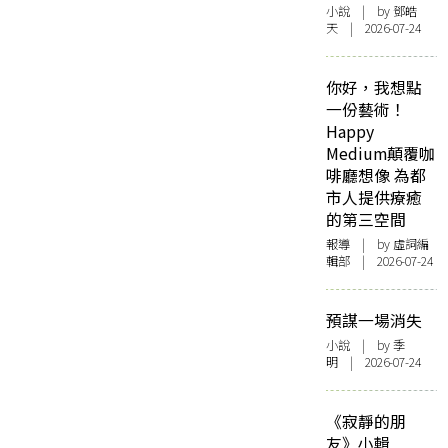
小說
| by 鄧皓
天 | 2026-07-24
你好，我想點
一份藝術！
Happy
Medium顛覆咖
啡廳想像 為都
市人提供療癒
的第三空間
報導
| by 虛詞編
輯部 | 2026-07-24
預謀一場消失
小說
| by 季
明 | 2026-07-24
《寂靜的朋
友》小輯