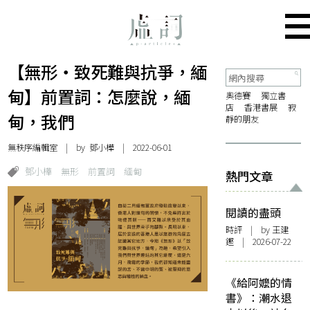
【無形・致死難與抗爭，緬
甸】前置詞：怎麼說，緬
奧德賽
獨立書
店
香港書展
寂
甸，我們
靜的朋友
無秩序編輯室
| by
鄧小樺
| 2022-06-01
鄧小樺
無形
前置詞
緬甸
熱門文章
閱讀的盡頭
時評
| by 王建
鏗 | 2026-07-22
《給阿嬤的情
書》：潮水退