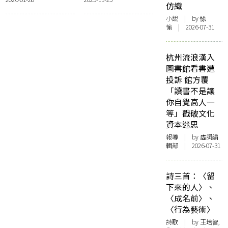
序——〈且從其
仿織
本〉
小說
| by 悇
愉 | 2026-07-31
杭州流浪漢入
圖書館看書遭
投訴 館方覆
「讀書不是讓
你自覺高人一
等」戳破文化
資本迷思
報導
| by 虛詞編
輯部 | 2026-07-31
詩三首：〈留
下來的人〉、
〈成名前〉、
〈行為藝術〉
詩歌
| by 王培智,