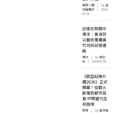
專題小輯
| by 虛
詞編輯部 | 2026-
07-24
記憶在時間中
漂浮：曾淑芬
以藝術重構黃
竹坑的記憶遺
痕
專訪
| by 黃桂
桂 | 2026-07-24
《歐亞紀錄片
週2026》正式
開幕！從戰火
創傷到都市孤
島 叩問當代生
存困境
報導
| by 虛詞編