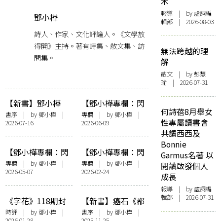
木
報導
| by 虛詞編
鄧小樺
輯部 | 2026-08-03
詩人、作家、文化評論人。《文學放
得開》主持。著有詩集、散文集、訪
無法跨越的理
問集。
解
散文
| by 彭慧
瑜 | 2026-07-31
【新書】鄧小樺
【鄧小樺專欄：閃
何詩蓓8月舉女
《無憂花》自序
爍其辭】女人抽薄
書序
| by
鄧小樺
|
專欄
| by
鄧小樺
|
性專屬讀書會
2026-07-16
2026-06-09
荷長煙——看政府
共讀西西及
控煙加辣
Bonnie
【鄧小樺專欄：閃
【鄧小樺專欄：閃
Garmus名著 以
爍其辭】這樣的時
爍其辭】享受努
專欄
| by
鄧小樺
|
專欄
| by
鄧小樺
|
閱讀啟發個人
2026-05-07
2026-02-24
間到底有何意義
力：《夜王》決戰
成長
《金多寶》
報導
| by 虛詞編
輯部 | 2026-07-31
《字花》118期封
【新書】癌石《都
面事件之我見
是騙人的》鄧小樺
時評
| by
鄧小樺
|
書序
| by
鄧小樺
|
2026-01-28
2025-11-25