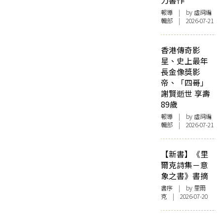
力書作
報導
| by 虛詞編
輯部 | 2026-07-21
香港傳奇影
星、史上最年
長金像獎影
帝、「四哥」
謝賢逝世 享壽
89歲
報導
| by 虛詞編
輯部 | 2026-07-21
【新書】《里
爾克詩集－意
象之書》書摘
書序
| by 里爾
克 | 2026-07-20