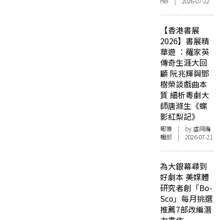
Hei | 2026-07-22
【香港書展
2026】書展精
華遊 ：羅家英
傳奇生涯大回
顧 阮兆輝與鄧
樹榮談戲曲本
質 細析粵劇大
師唐滌生《蝶
影紅梨記》
報導
| by 虛詞編
輯部 | 2026-07-21
為大銀幕尋到
好劇本 美媒體
研究者創「Bo-
Sco」每月挑選
推薦7部改編潛