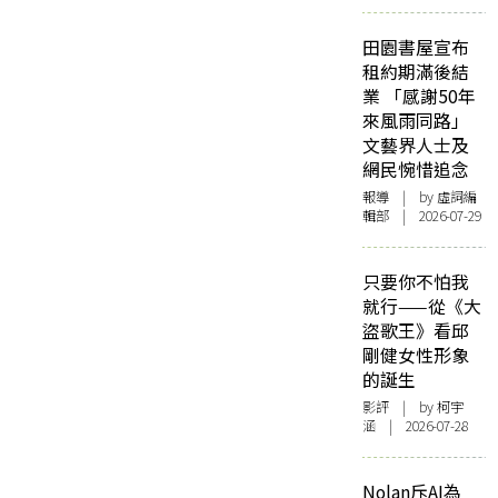
田園書屋宣布
租約期滿後結
業 「感謝50年
來風雨同路」
文藝界人士及
網民惋惜追念
報導
| by 虛詞編
輯部 | 2026-07-29
只要你不怕我
就行——從《大
盜歌王》看邱
剛健女性形象
的誕生
影評
| by 柯宇
涵 | 2026-07-28
Nolan斥AI為