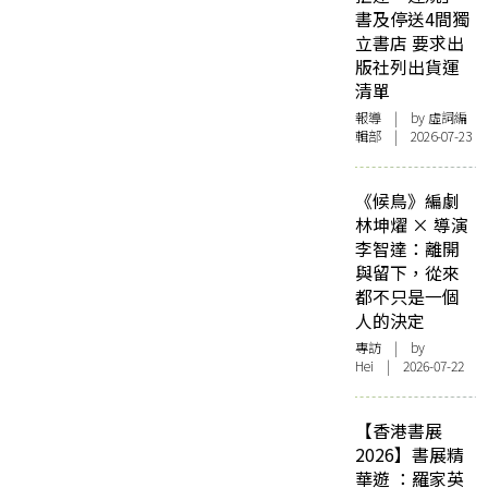
書及停送4間獨
立書店 要求出
版社列出貨運
清單
報導
| by 虛詞編
輯部 | 2026-07-23
《候鳥》編劇
林坤燿 × 導演
李智達：離開
與留下，從來
都不只是一個
人的決定
專訪
| by
Hei | 2026-07-22
【香港書展
2026】書展精
華遊 ：羅家英