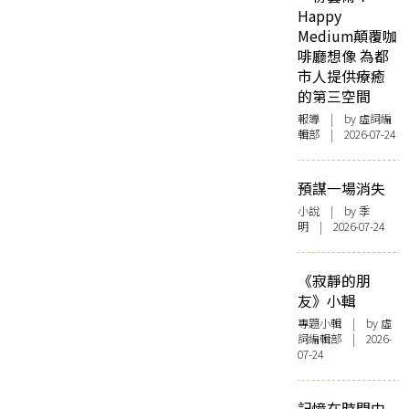
Happy
Medium顛覆咖
啡廳想像 為都
市人提供療癒
的第三空間
報導
| by 虛詞編
輯部 | 2026-07-24
預謀一場消失
小說
| by 季
明 | 2026-07-24
《寂靜的朋
友》小輯
專題小輯
| by 虛
詞編輯部 | 2026-
07-24
記憶在時間中