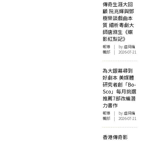
傳奇生涯大回
顧 阮兆輝與鄧
樹榮談戲曲本
質 細析粵劇大
師唐滌生《蝶
影紅梨記》
報導
| by 虛詞編
輯部 | 2026-07-21
為大銀幕尋到
好劇本 美媒體
研究者創「Bo-
Sco」每月挑選
推薦7部改編潛
力書作
報導
| by 虛詞編
輯部 | 2026-07-21
香港傳奇影