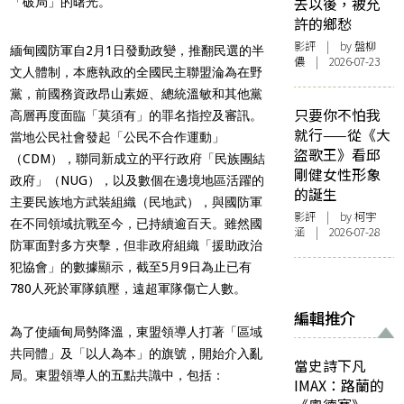
去以後，被允
「破局」的曙光。
許的鄉愁
影評
| by 盤柳
緬甸國防軍自2月1日發動政變，推翻民選的半
儂 | 2026-07-23
文人體制，本應執政的全國民主聯盟淪為在野
黨，前國務資政昂山素姬、總統溫敏和其他黨
只要你不怕我
高層再度面臨「莫須有」的罪名指控及審訊。
就行——從《大
當地公民社會發起「公民不合作運動」
盜歌王》看邱
（CDM），聯同新成立的平行政府「民族團結
剛健女性形象
政府」（NUG），以及數個在邊境地區活躍的
的誕生
主要民族地方武裝組織（民地武），與國防軍
影評
| by 柯宇
在不同領域抗戰至今，已持續逾百天。雖然國
涵 | 2026-07-28
防軍面對多方夾擊，但非政府組織「援助政治
犯協會」的數據顯示，截至5月9日為止已有
780人死於軍隊鎮壓，遠超軍隊傷亡人數。
編輯推介
為了使緬甸局勢降溫，東盟領導人打著「區域
共同體」及「以人為本」的旗號，開始介入亂
當史詩下凡
局。東盟領導人的五點共識中，包括：
IMAX：路蘭的