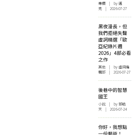
專欄
| by
邁
克
| 2026-07-27
黑夜漫長，但
我們拒絕失聲
虛詞精選「歐
亞紀錄片週
2026」4部必看
之作
其他
| by 虛詞編
輯部 | 2026-07-27
後巷中的智慧
國王
小說
| by 鄧皓
天 | 2026-07-24
你好，我想點
一份藝術！