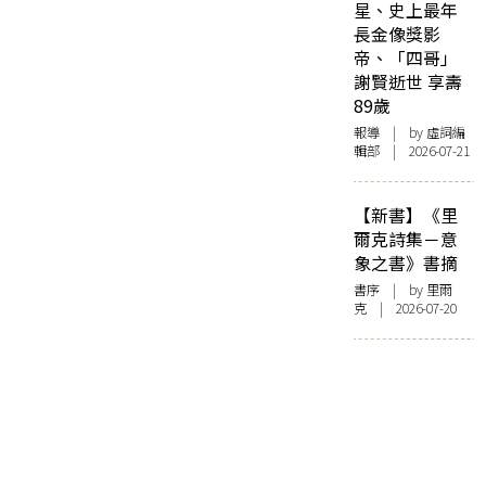
星、史上最年
長金像獎影
帝、「四哥」
謝賢逝世 享壽
89歲
報導
| by 虛詞編
輯部 | 2026-07-21
【新書】《里
爾克詩集－意
象之書》書摘
書序
| by 里爾
克 | 2026-07-20