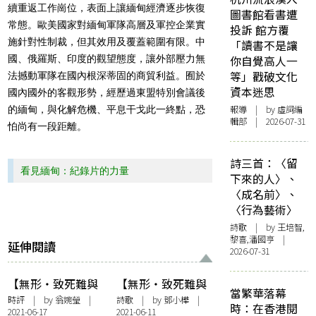
續重返工作崗位，表面上讓緬甸經濟逐步恢復
圖書館看書遭
常態。歐美國家對緬甸軍隊高層及軍控企業實
投訴 館方覆
施針對性制裁，但其效用及覆蓋範圍有限。中
「讀書不是讓
國、俄羅斯、印度的觀望態度，讓外部壓力無
你自覺高人一
等」戳破文化
法撼動軍隊在國內根深蒂固的商貿利益。囿於
資本迷思
國內國外的客觀形勢，經歷過東盟特別會議後
報導
| by 虛詞編
的緬甸，與化解危機、平息干戈此一終點，恐
輯部 | 2026-07-31
怕尚有一段距離。
詩三首：〈留
看見緬甸：紀錄片的力量
下來的人〉、
〈成名前〉、
〈行為藝術〉
詩歌
| by 王培智,
黎喜,潘國亨 |
延伸閱讀
2026-07-31
【無形・致死難與
【無形・致死難與
當繁華落幕
抗爭，緬甸】在無
抗爭，緬甸】據說
時評
| by
翁婉瑩
|
詩歌
| by
鄧小樺
|
時：在香港閱
2021-06-17
2021-06-11
能為力的世界，用
是被我們啟發