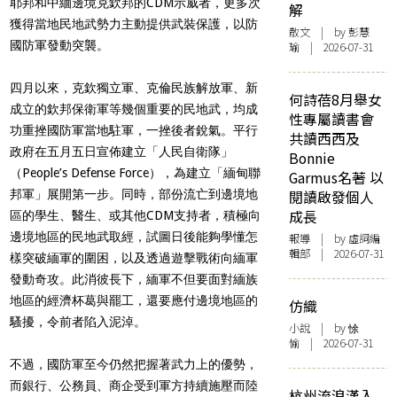
耶邦和中緬邊境克欽邦的CDM示威者，更多次
解
獲得當地民地武勢力主動提供武裝保護，以防
散文
| by 彭慧
國防軍發動突襲。
瑜 | 2026-07-31
四月以來，克欽獨立軍、克倫民族解放軍、新
何詩蓓8月舉女
成立的欽邦保衛軍等幾個重要的民地武，均成
性專屬讀書會
功重挫國防軍當地駐軍，一挫後者銳氣。平行
共讀西西及
政府在五月五日宣佈建立「人民自衛隊」
Bonnie
（People’s Defense Force），為建立「緬甸聯
Garmus名著 以
邦軍」展開第一步。同時，部份流亡到邊境地
閱讀啟發個人
成長
區的學生、醫生、或其他CDM支持者，積極向
邊境地區的民地武取經，試圖日後能夠學懂怎
報導
| by 虛詞編
輯部 | 2026-07-31
樣突破緬軍的圍困，以及透過遊擊戰術向緬軍
發動奇攻。此消彼長下，緬軍不但要面對緬族
地區的經濟杯葛與罷工，還要應付邊境地區的
仿織
騷擾，令前者陷入泥淖。
小說
| by 悇
愉 | 2026-07-31
不過，國防軍至今仍然把握著武力上的優勢，
而銀行、公務員、商企受到軍方持續施壓而陸
杭州流浪漢入