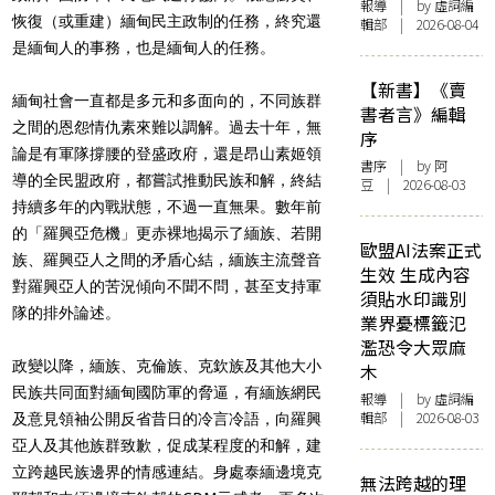
報導
| by 虛詞編
恢復（或重建）緬甸民主政制的任務，終究還
輯部 | 2026-08-04
是緬甸人的事務，也是緬甸人的任務。
【新書】《賣
緬甸社會一直都是多元和多面向的，不同族群
書者言》編輯
之間的恩怨情仇素來難以調解。過去十年，無
序
論是有軍隊撐腰的登盛政府，還是昂山素姬領
書序
| by 阿
導的全民盟政府，都嘗試推動民族和解，終結
豆 | 2026-08-03
持續多年的內戰狀態，不過一直無果。數年前
的「羅興亞危機」更赤裸地揭示了緬族、若開
歐盟AI法案正式
族、羅興亞人之間的矛盾心結，緬族主流聲音
生效 生成內容
對羅興亞人的苦況傾向不聞不問，甚至支持軍
須貼水印識別
隊的排外論述。
業界憂標籤氾
濫恐令大眾麻
政變以降，緬族、克倫族、克欽族及其他大小
木
民族共同面對緬甸國防軍的脅逼，有緬族網民
報導
| by 虛詞編
輯部 | 2026-08-03
及意見領袖公開反省昔日的冷言冷語，向羅興
亞人及其他族群致歉，促成某程度的和解，建
立跨越民族邊界的情感連結。身處泰緬邊境克
無法跨越的理