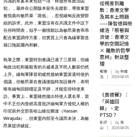
共識的草案本來包括一項「釋放所有政治囚
從視差到離
犯」，最終在公開版本卻失去蹤影，導致東盟
散：香港文學
被指責向敏昂萊「跪低」，忽視緬甸反政變群
及其本土問題
——陳智德與勞
組的訴求。此外，東盟沒有在共識文件中設下
緯洛「根著與
任何時間表，似乎一廂情願以為敏昂萊會乖乖
流徙：香港文
配合東盟調停方案，但實質上只會為緬軍製造
學的空間記憶
藉口拖延國內和解。
× 離散的哲學
思辨」對談整
執筆之際，東盟特別會議已過了三星期，但緬
理
甸政治犯和被殺害的示威者及平民人數卻仍然
報導
| by 勞緯
上升。緬甸軍隊當初縱然接納東盟派遣特使的
洛 | 2026-08-05
倡議，但敏昂萊在會議後臨時加設條件，表明
唯有緬甸回歸穩定及平靜，才能安排特使來
《奧德賽》：
訪。事實上，東盟雖然拋出特使人選名單，當
「英雄回
中不乏任內曾經高度批評緬甸軍方侵犯人權的
歸」，定
印尼前外交部長哈山
維拉猶達（Hassan
PTSD？
Wirajuda），
但東盟內部至今議而未決，為敏
影評
| by 易
昂萊提供破綻。
山 | 2026-08-05