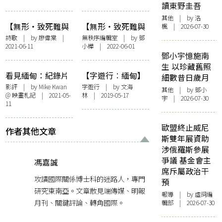
讀東野圭吾
盡全力去奮鬥
其他
| by
洛
【無形・致死難與
【無形・致死難與
楓
| 2026-07-30
抗爭，緬甸】致一
抗爭，緬甸】前置
詩歌
| by
廖偉棠
|
無秩序編輯室
| by
鄧
2021-06-11
小樺
| 2022-06-01
名受刑的緬甸抗爭
詞：怎麼說，緬
鄧小宇憶施南
者
甸，我們
生 以珍藏舊照
看見緬甸：紀錄片
【字遊行︰緬甸】
細數昔日歲月
的力量
以守塔者之名
影評
| by
Mike Kwan
字遊行
| by
文海
其他
| by 鄧小
@ 映畫札記
| 2021-05-
林
| 2019-05-17
宇 | 2026-07-30
11
歐盟終止威尼
作者其他文章
斯雙年展資助
涉俄羅斯參展
爭議 基金會主
馮嘉誠
席斥屬政治干
攻讀國際關係博士科的迷路人，專門
預
研究東南亞。文章散見端傳媒、明報
報導
| by 虛詞編
月刊、關鍵評論、轉角國際。
輯部 | 2026-07-30