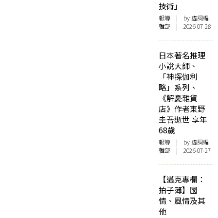
技術」
報導
| by 虛詞編
輯部 | 2026-07-28
日本著名推理
小說大師、
「神探伽利
略」系列、
《解憂雜貨
店》作者東野
圭吾逝世 享年
68歲
報導
| by 虛詞編
輯部 | 2026-07-27
【邁克專欄：
拍子簿】國
情、風情及其
他