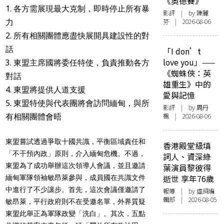
《奧德賽》
各方需展現最大克制，即時停止所有暴
影評
| by 陳麗
芬 | 2026-08-06
力
所有相關團體應盡快展開具建設性的對
話
「I don’t
love you」——
東盟主席國將委任特使，負責推動各方
《蜘蛛俠：英
對話
雄重生》中的
東盟將提供人道支援
愛與記憶
東盟特使與代表團將會訪問緬甸，與所
影評
| by
周丹
楓
| 2026-08-06
有相關團體會晤
東盟嘗試透過爭取十國共識，平衡區域責任和
香港殿堂級填
「不干預內政」原則，介入緬甸危機。不過，
詞人、資深綠
東盟為了成功舉辦這次領導人會議，並且邀請
葉演員黎彼得
逝世 享年76歲
緬甸軍隊領袖敏昂萊參與，成員國在共識文件
中進行了不少讓步。首先，這次會議僅邀請了
報導
| by 虛詞編
輯部 | 2026-08-05
敏昂萊，平行政府則不在受邀名單，外界質疑
東盟此舉正為軍隊政變「洗白」。其次，五點