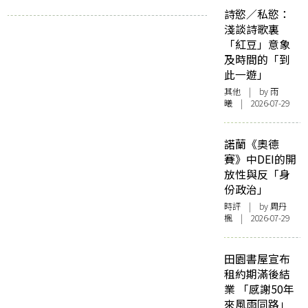
詩慾／私慾：
淺談詩歌裏
「紅豆」意象
及時間的「到
此一遊」
其他
| by 雨
曦 | 2026-07-29
諾蘭《奧德
賽》中DEI的開
放性與反「身
份政治」
時評
| by
周丹
楓
| 2026-07-29
田園書屋宣布
租約期滿後結
業 「感謝50年
來風雨同路」