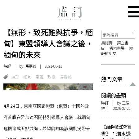
【無形・致死難與抗爭，緬
甸】東盟領導人會議之後，
奧德賽
獨立書
店
香港書展
寂
緬甸的未來
靜的朋友
時評
| by
馮嘉誠
| 2021-06-11
無形
緬甸
東盟
政變
馮嘉誠
熱門文章
閱讀的盡頭
時評
| by 王建
4月24日，東南亞國家聯盟（東盟）十國的政
鏗 | 2026-07-22
府首腦在雅加達召開特別領導人會議，就緬甸
《給阿嬤的情
危機達成五點共識，希望能夠為該國亂況帶來
書》：潮水退