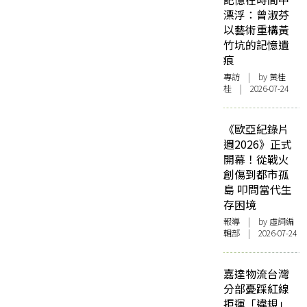
漂浮：曾淑芬
以藝術重構黃
竹坑的記憶遺
痕
專訪
| by 黃桂
桂 | 2026-07-24
《歐亞紀錄片
週2026》正式
開幕！從戰火
創傷到都市孤
島 叩問當代生
存困境
報導
| by 虛詞編
輯部 | 2026-07-24
嘉達物流台灣
分部憂踩紅線
拒運「違規」