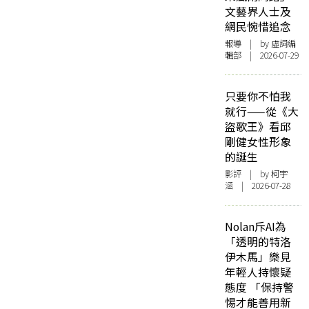
文藝界人士及
網民惋惜追念
報導
| by 虛詞編
輯部 | 2026-07-29
只要你不怕我
就行——從《大
盜歌王》看邱
剛健女性形象
的誕生
影評
| by 柯宇
涵 | 2026-07-28
Nolan斥AI為
「透明的特洛
伊木馬」樂見
年輕人持懷疑
態度 「保持警
惕才能善用新