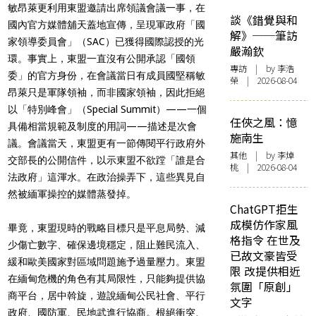
敏昂萊更利用東盟邀請出席領議會議一事，在
談《錯覺與和
國內官方媒體舖天蓋地宣傳，呈現軍政府「國
解》──筆訪
家領導委員會」（SAC）已獲得國際認授的光
嚴瀚欽
環。事實上，東盟一直沒有公開承認「國領
專訪
| by 李浩
委」的官方身份，在會議當日有成員國堅稱敏
榮 | 2026-08-04
昂萊只是軍隊領袖，而非國家領袖，因此拒絕
以「特別峰會」（Special Summit）——一個
任俠之風：憶
具備相當規範及制度的用詞——描述是次會
施南生
議。會議當天，東盟更有一節傳閱平行政府外
其他
| by 李焯
交部長的公開信件，以示東盟不欲蹚「誰是合
桃 | 2026-08-04
法政府」這渾水。在政治操弄下，這些異見自
然被緬軍操控的媒體蒸發掉。
ChatGPT拒生
成模仿作家風
畢竟，東盟現時的戰略目標只是平息局勢、減
格指令 在世及
少傷亡數字、確保邊境穩定，阻止難民流入、
已故文豪皆受
緩和歐美國家對區域問題施予過量壓力。東盟
限 改提供相近
在緬甸危機的角色有其局限性，只能夠提供協
氛圍「原創」
商平台，居中斡旋，遊說緬甸公民社會、平行
文字
政府、國防軍、民地武進行協商。根絕衝突、