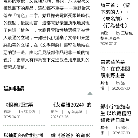
電影的最後，艾曼紐找到了自我，抑或淪爲父
詩三首：〈留
權洗腦下的產品，這些都不重要——重點從來
下來的人〉、
落在「情色」二字。姑且撇去電影受限於時代
〈成名前〉、
的觀點，後設而言，這部電影毫無所限地展現
〈行為藝術〉
了何謂「情色」，大膽且冒險性地選擇了被世
詩歌
| by 王培智,
人放逐的立場，一如巴代伊抛棄了文學用來懲
黎喜,潘國亨 |
2026-07-31
惡勸善的立場，在《文學與惡》裏堅決地站在
惡的那一邊。由此足見該部作品絕非一般的情
色片，更非只有作爲當下先進觀念用來批判的
當繁華落幕
標靶式價值。
時：在香港閱
讀東野圭吾
其他
| by
洛
延伸閱讀
楓
| 2026-07-30
《粗獷派建築
《艾曼紐2024》的
鄧小宇憶施南
師》：由斷裂的敘
香港故事
影評
| by 姚金佑 |
影評
| by
葉嘉詠
|
生 以珍藏舊照
2025-04-01
2025-02-26
事結構到現代性與
細數昔日歲月
大屠殺
其他
| by 鄧小
宇 | 2026-07-30
以抽離的歡愉迷惘
論《爸爸》的電影