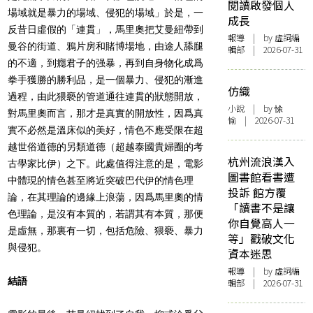
閱讀啟發個人
場域就是暴力的場域、侵犯的場域」於是，一
成長
反昔日虛假的「連貫」，馬里奧把艾曼紐帶到
報導
| by 虛詞編
曼谷的街道、鴉片房和賭博場地，由途人舔腿
輯部 | 2026-07-31
的不適，到癮君子的强暴，再到自身物化成爲
拳手獲勝的勝利品，是一個暴力、侵犯的漸進
仿織
過程，由此猥褻的管道通往連貫的狀態開放，
小說
| by 悇
對馬里奧而言，那才是真實的開放性，因爲真
愉 | 2026-07-31
實不必然是溫床似的美好，情色不應受限在超
越世俗道德的另類道德（超越泰國貴婦圈的考
杭州流浪漢入
古學家比伊）之下。此處值得注意的是，電影
圖書館看書遭
中體現的情色甚至將近突破巴代伊的情色理
投訴 館方覆
論，在其理論的邊緣上浪蕩，因爲馬里奧的情
「讀書不是讓
色理論，是沒有本質的，若謂其有本質，那便
你自覺高人一
是虛無，那裏有一切，包括危險、猥褻、暴力
等」戳破文化
與侵犯。
資本迷思
報導
| by 虛詞編
結語
輯部 | 2026-07-31