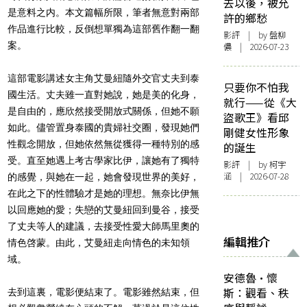
去以後，被允
是意料之内。本文篇幅所限，筆者無意對兩部
許的鄉愁
作品進行比較，反倒想單獨為這部舊作翻一翻
影評
| by 盤柳
案。
儂 | 2026-07-23
這部電影講述女主角艾曼紐隨外交官丈夫到泰
只要你不怕我
國生活。丈夫雖一直對她說，她是美的化身，
就行——從《大
是自由的，應欣然接受開放式關係，但她不願
盜歌王》看邱
如此。儘管置身泰國的貴婦社交圈，發現她們
剛健女性形象
性觀念開放，但她依然無從獲得一種特別的感
的誕生
受。直至她遇上考古學家比伊，讓她有了獨特
影評
| by 柯宇
涵 | 2026-07-28
的感覺，與她在一起，她會發現世界的美好，
在此之下的性體驗才是她的理想。無奈比伊無
以回應她的愛；失戀的艾曼紐回到曼谷，接受
了丈夫等人的建議，去接受性愛大師馬里奧的
編輯推介
情色啓蒙。由此，艾曼紐走向情色的未知領
域。
安德魯·懷
斯：觀看、秩
去到這裏，電影便結束了。電影雖然結束，但