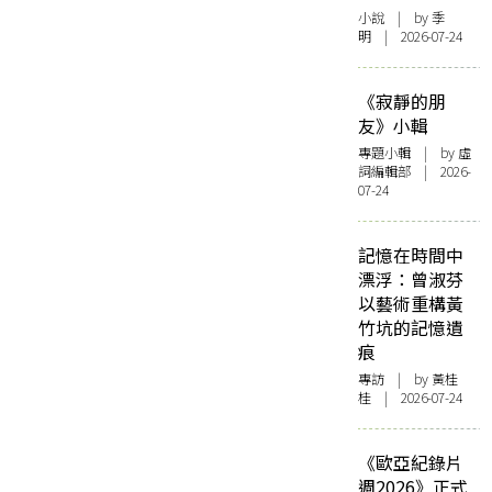
小說
| by 季
明 | 2026-07-24
《寂靜的朋
友》小輯
專題小輯
| by 虛
詞編輯部 | 2026-
07-24
記憶在時間中
漂浮：曾淑芬
以藝術重構黃
竹坑的記憶遺
痕
專訪
| by 黃桂
桂 | 2026-07-24
《歐亞紀錄片
週2026》正式