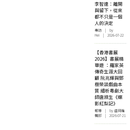
李智達：離開
與留下，從來
都不只是一個
人的決定
專訪
| by
Hei | 2026-07-22
【香港書展
2026】書展精
華遊 ：羅家英
傳奇生涯大回
顧 阮兆輝與鄧
樹榮談戲曲本
質 細析粵劇大
師唐滌生《蝶
影紅梨記》
報導
| by 虛詞編
輯部 | 2026-07-21