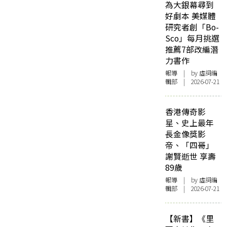
為大銀幕尋到
好劇本 美媒體
研究者創「Bo-
Sco」每月挑選
推薦7部改編潛
力書作
報導
| by 虛詞編
輯部 | 2026-07-21
香港傳奇影
星、史上最年
長金像獎影
帝、「四哥」
謝賢逝世 享壽
89歲
報導
| by 虛詞編
輯部 | 2026-07-21
【新書】《里