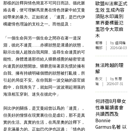
歐盟AI法案正式
那樣的詮
釋與情色簡直不可同日而語。
循此脈
生效 生成內容
絡去看，便可理解馬里奧在情色啓蒙中給艾曼
須貼水印識別
紐帶來的暴力。正如前述，「連貫」是巴代伊
業界憂標籤氾
構建情色理論的支柱之一。而他提及：
濫恐令大眾麻
木
「一個生命與另一個生命之間存在著一道深
報導
| by 虛詞編
淵，彼此不連貫……赤裸狀態是溝通的狀態，
輯部 | 2026-08-03
顯示出個人超脫自我局限、追尋生命連貫的可
能性。身體透過那些給人猥褻感覺的秘密管道
無法跨越的理
向連貫的狀態開放。猥褻意味著原先慣於擁有
解
自我、擁有持續明確個體的狀態被打亂後，所
散文
| by 彭慧
引起的局促不安。在你我新一波交融的器官嬉
瑜 | 2026-07-31
戲中，自我喪失了，就如同一波波潮起潮落的
海浪相互穿刺、迷失在彼此中」
何詩蓓8月舉女
性專屬讀書會
與比伊的關係，是艾曼紐曾以爲的「連貫」，
共讀西西及
但美好的憧憬在現實裏往往是虛幻，那不是真
Bonnie
實的生活。真實的生活，在馬里奧的詮釋下，
Garmus名著 以
是充滿暴力的。正如巴代伊也説過：「情色的