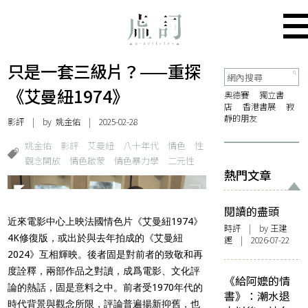
只是一套三級片？——重探
《艾曼紐1974》
奧德賽
獨立書
店
香港書展
寂
靜的朋友
影評
| by 姚金佑 | 2025-02-28
姚金佑
影評
艾曼紐
八十年代
情色
性
觀念開放
情色啟蒙
情色暴力學
二元性
熱門文章
閱讀的盡頭
近來電影中心上映法國情色片《艾曼紐1974》
時評
| by 王建
4K修復版，或出於與去年拍成的《艾曼紐
鏗 | 2026-07-22
2024》互相輝映。後者固是對前者的致敬和再
度詮釋，兩部作品之對讀，成爲電影、文化評
《給阿嬤的情
論的熱話，固是意料之中。前者受1970年代的
書》：潮水退
時代背景與觀念所限，評論普遍揚新抑舊，也