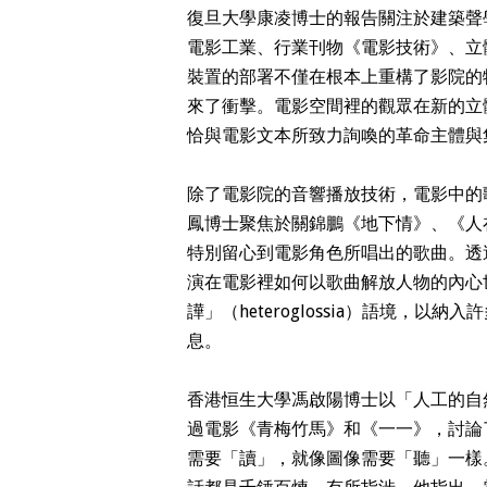
復旦大學康凌博士的報告關注於建築聲
電影工業、行業刊物《電影技術》、立
裝置的部署不僅在根本上重構了影院的
來了衝擊。電影空間裡的觀眾在新的立
恰與電影文本所致力詢喚的革命主體與
除了電影院的音響播放技術，電影中的
鳳博士聚焦於關錦鵬《地下情》、《人
特別留心到電影角色所唱出的歌曲。透
演在電影裡如何以歌曲解放人物的內心世界，
譁」（heteroglossia）語境，
息。
香港恒生大學馮啟陽博士以「人工的自
過電影《青梅竹馬》和《一一》，討論
需要「讀」，就像圖像需要「聽」一樣