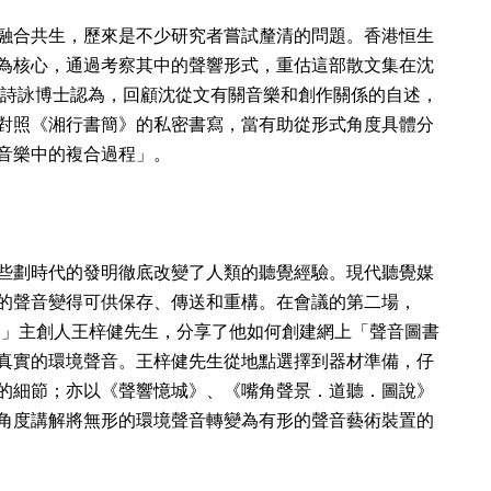
融合共生，歷來是不少研究者嘗試釐清的問題。香港恒生
為核心，通過考察其中的聲響形式，重估這部散文集在沈
。郭詩詠博士認為，回顧沈從文有關音樂和創作關係的自述，
對照《湘行書簡》的私密書寫，當有助從形式角度具體分
音樂中的複合過程」。
些劃時代的發明徹底改變了人類的聽覺經驗。現代聽覺媒
的聲音變得可供保存、傳送和重構。在會議的第二場，
錄計劃」主創人王梓健先生，分享了他如何創建網上「聲音圖書
真實的環境聲音。王梓健先生從地點選擇到器材準備，仔
的細節；亦以《聲響憶城》、《嘴角聲景．道聽．圖說》
角度講解將無形的環境聲音轉變為有形的聲音藝術裝置的