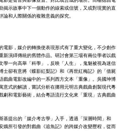
電影是聲音與影像並置、對比或合成的場所。而楊德昌電
助揭示故事中下一個動作的線索或信號，又或對現實的直
評論和人際關係的複雜意義的探究。
的電影，媒介的轉換使表現形式有了重大變化，不少創作
重新演繹傳統的舊體作品。研討會第三場有兩位學者以戲
文學一向高舉「科學」，反映「人生」，鬼魅被視為迷信
博士卻有意將《蝶影紅梨記》和《再世紅梅記》的「借屍
語戲曲電影改編中的一系列西方文本「重像」。吳國坤博
寓意式的解讀，嘗試分析在挪用元明古典戲曲創製現代粵
戲劇和電影藝術，結合粵語流行文化來「重現」古典戲曲
斯基提出的「媒介考古學」入手，透過「深層時間」和
安娥所引發的對戲曲《追魚記》的跨媒介改變歷程，從而