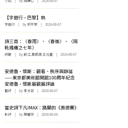
小說
| by 胡韡心 | 2026-08-07
【字遊行·巴黎】熱
字遊行
| by 郭芊葉 | 2026-08-07
詩三首：〈春雨〉、〈春後〉、〈隔
靴搔癢之七年〉
詩歌
| by 飲江,莫凱傑,王兆基 | 2026-08-07
安德魯·懷斯：觀看、秩序與靜謐
——東京都美術館開館100周年紀念
安德魯·懷斯展觀展評論
藝評
| by 李冰苔 | 2026-08-07
當史詩下凡IMAX：路蘭的《奧德賽》
影評
| by 陳麗芬 | 2026-08-06