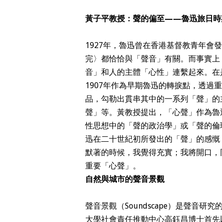
黃子平教授：聲的偏至——魯迅旅日時
1927年，魯迅曾在香港基督教青年
完〉都恰恰與「聲音」有關。而事實上
音」和人的主體「心性」連繫起來。在
1907年作為早期魯迅的轉捩點，透
品，勾勒出貫串其中的一系列「聲」的
聲」等。黃教授提出，「心聲」作為魯
性思想中的「聲的政治學」或「聲的倫
迅在二十世紀初所發出的「聲」的感慨
默著的時候，我覺得充實；我將開口，
重要「心聲」。
自然與城市的聲音景觀
聲音景觀（Soundscape）是聲音
大學社會責任推動中心高鈺昌博士首先