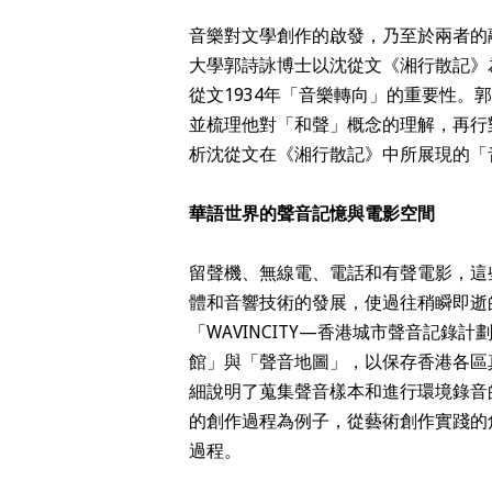
音樂對文學創作的啟發，乃至於兩者的
大學郭詩詠博士以沈從文《湘行散記》
從文1934年「音樂轉向」的重要性
並梳理他對「和聲」概念的理解，再行
析沈從文在《湘行散記》中所展現的「
華語世界的聲音記憶與電影空間
留聲機、無線電、電話和有聲電影，這
體和音響技術的發展，使過往稍瞬即逝
「WAVINCITY—香港城市聲音記
館」與「聲音地圖」，以保存香港各區
細說明了蒐集聲音樣本和進行環境錄音
的創作過程為例子，從藝術創作實踐的
過程。