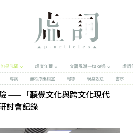
如是我聞
虛度年華
文藝風潮一take過
虛詞
專訪
無秩序編輯室
報導
現身說法
書序
驗 ——「聽覺文化與跨文化現代
研討會記錄