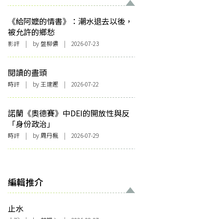
《給阿嬤的情書》：潮水退去以後，
被允許的鄉愁
影評
| by 盤柳儂 | 2026-07-23
閱讀的盡頭
時評
| by 王建鏗 | 2026-07-22
諾蘭《奧德賽》中DEI的開放性與反
「身份政治」
時評
| by
周丹楓
| 2026-07-29
編輯推介
止水