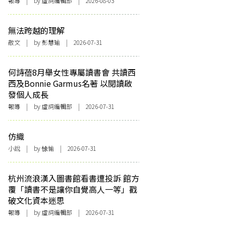
報導
| by 虛詞編輯部 | 2026-08-03
無法跨越的理解
散文
| by 彭慧瑜 | 2026-07-31
何詩蓓8月舉女性專屬讀書會 共讀西
西及Bonnie Garmus名著 以閱讀啟
發個人成長
報導
| by 虛詞編輯部 | 2026-07-31
仿織
小說
| by 悇愉 | 2026-07-31
杭州流浪漢入圖書館看書遭投訴 館方
覆「讀書不是讓你自覺高人一等」戳
破文化資本迷思
報導
| by 虛詞編輯部 | 2026-07-31