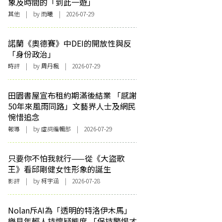
象及時間的「到此一遊」
其他
| by 雨曦 | 2026-07-29
諾蘭《奧德賽》中DEI的開放性與反
「身份政治」
時評
| by
周丹楓
| 2026-07-29
田園書屋宣布租約期滿後結業 「感謝
50年來風雨同路」文藝界人士及網民
惋惜追念
報導
| by 虛詞編輯部 | 2026-07-29
只要你不怕我就行——從《大盜歌
王》看邱剛健女性形象的誕生
影評
| by 柯宇涵 | 2026-07-28
Nolan斥AI為「透明的特洛伊木馬」
樂見年輕人持懷疑態度 「保持警惕才