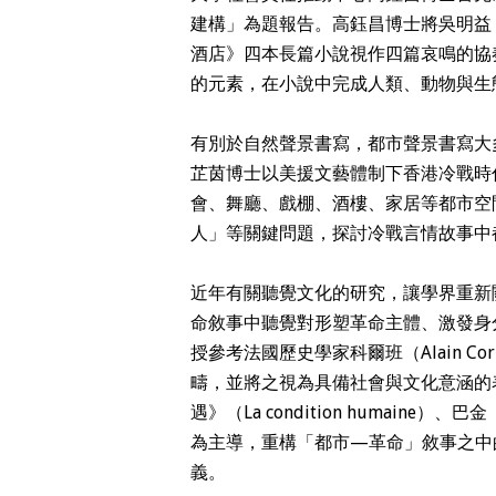
建構」為題報告。高鈺昌博士將吳明益
酒店》四本長篇小說視作四篇哀鳴的協
的元素，在小說中完成人類、動物與生
有別於自然聲景書寫，都市聲景書寫大
芷茵博士以美援文藝體制下香港冷戰時
會、舞廳、戲棚、酒樓、家居等都市空
人」等關鍵問題，探討冷戰言情故事中
近年有關聽覺文化的研究，讓學界重新
命敘事中聽覺對形塑革命主體、激發身
授參考法國歷史學家科爾班（Alain 
疇，並將之視為具備社會與文化意涵的表達
遇》（La condition humai
為主導，重構「都市—革命」敘事之中
義。