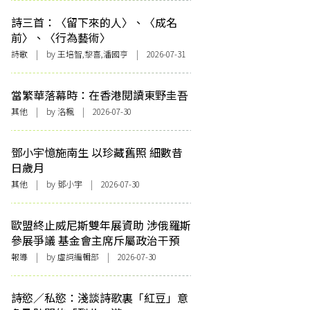
詩三首：〈留下來的人〉、〈成名
前〉、〈行為藝術〉
詩歌
| by 王培智,黎喜,潘國亨 | 2026-07-31
當繁華落幕時：在香港閱讀東野圭吾
其他
| by
洛楓
| 2026-07-30
鄧小宇憶施南生 以珍藏舊照 細數昔
日歲月
其他
| by 鄧小宇 | 2026-07-30
歐盟終止威尼斯雙年展資助 涉俄羅斯
參展爭議 基金會主席斥屬政治干預
報導
| by 虛詞編輯部 | 2026-07-30
詩慾／私慾：淺談詩歌裏「紅豆」意