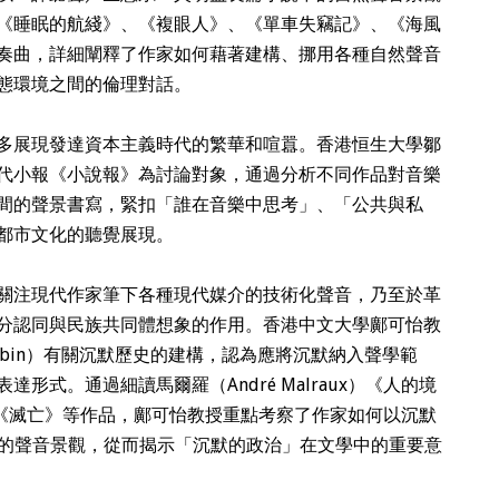
《睡眠的航綫》、《複眼人》、《單車失竊記》、《海風
奏曲，詳細闡釋了作家如何藉著建構、挪用各種自然聲音
態環境之間的倫理對話。
多展現發達資本主義時代的繁華和喧囂。香港恒生大學鄒
代小報《小說報》為討論對象，通過分析不同作品對音樂
間的聲景書寫，緊扣「誰在音樂中思考」、「公共與私
都市文化的聽覺展現。
關注現代作家筆下各種現代媒介的技術化聲音，乃至於革
分認同與民族共同體想象的作用。香港中文大學鄺可怡教
Corbin）有關沉默歷史的建構，認為應將沉默納入聲學範
形式。通過細讀馬爾羅（André Malraux）《人的境
ne）、巴金《滅亡》等作品，鄺可怡教授重點考察了作家如何以沉默
的聲音景觀，從而揭示「沉默的政治」在文學中的重要意