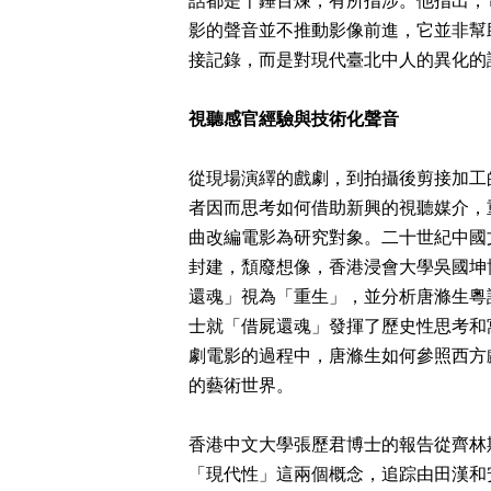
話都是千錘百煉，有所指涉。他指出，
影的聲音並不推動影像前進，它並非幫
接記錄，而是對現代臺北中人的異化的
視聽感官經驗與技術化聲音
從現場演繹的戲劇，到拍攝後剪接加工
者因而思考如何借助新興的視聽媒介，
曲改編電影為研究對象。二十世紀中國
封建，頹廢想像，香港浸會大學吳國坤
還魂」視為「重生」，並分析唐滌生粵
士就「借屍還魂」發揮了歷史性思考和
劇電影的過程中，唐滌生如何參照西方
的藝術世界。
香港中文大學張歷君博士的報告從齊林
「現代性」這兩個概念，追踪由田漢和