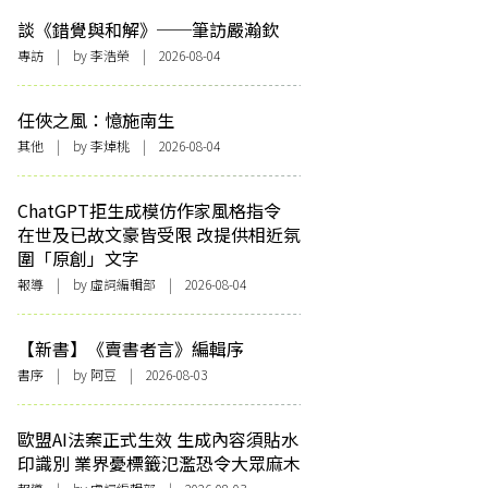
談《錯覺與和解》──筆訪嚴瀚欽
專訪
| by 李浩榮 | 2026-08-04
任俠之風：憶施南生
其他
| by 李焯桃 | 2026-08-04
ChatGPT拒生成模仿作家風格指令
在世及已故文豪皆受限 改提供相近氛
圍「原創」文字
報導
| by 虛詞編輯部 | 2026-08-04
【新書】《賣書者言》編輯序
書序
| by 阿豆 | 2026-08-03
歐盟AI法案正式生效 生成內容須貼水
印識別 業界憂標籤氾濫恐令大眾麻木