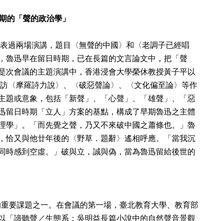
期的「聲的政治學」
會發表過兩場演講，題目〈無聲的中國〉和〈老調子已經唱
，魯迅早在留日時期，已在長篇的文言論文中，把「聲
是次會議的主題演講中，香港浸會大學榮休教授黃子平以
過重訪〈摩羅詩力說〉、〈破惡聲論〉、〈文化偏至論〉等作
主題或意象，包括「新聲」、「心聲」、「雄聲」、「惡
迅留日時期「立人」方案的基點，構成了早期魯迅之主體
理學」。「而先覺之聲，乃又不來破中國之蕭條也。」魯
，恰又與他廿年後的〈野草．題辭〉遙相呼應。「當我沉
同時感到空虛。」破與立，誠與偽，當為魯迅留給後世的
研究的重要課題之一。在會議的第一場，臺北教育大學、教育部
以「諦聽聲／生態系：吳明益長篇小說中的自然聲音景觀