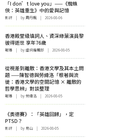
「I don’t love you」——《蜘蛛
俠：英雄重生》中的愛與記憶
影評
| by
周丹楓
| 2026-08-06
香港殿堂級填詞人、資深綠葉演員黎
彼得逝世 享年76歲
報導
| by 虛詞編輯部 | 2026-08-05
從視差到離散：香港文學及其本土問
題 ——陳智德與勞緯洛「根著與流
徙：香港文學的空間記憶 × 離散的
哲學思辨」對談整理
報導
| by 勞緯洛 | 2026-08-05
《奧德賽》：「英雄回歸」，定
PTSD？
影評
| by 易山 | 2026-08-05