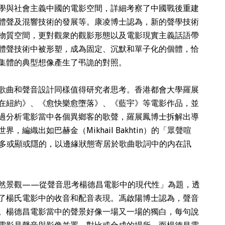
學與社會主義中國的電影空間，詳細考察了中國戰後重建
體聲及混響技術的發展等。康凌博士認為，新的聲學技術
物質空間，更對觀衆的觀影形態以及電影現實主義話語帶
體聲技術中被形塑，成為固定、沉默和單子化的個體，恰
集體的典型想像產生了弔詭的對照。
歌曲和聲音設計同樣值得研究者思考。香港都會大學羅展
在紐約》、《愈快樂愈墮落》、《藍宇》等電影作品，並
過分析電影當中各個異鄉客的歌聲，羅展鳳博士拆解出導
編織出如巴赫金（Mikhail Bakhtin）的「眾聲喧
以納入許多或顯或隱的，以邊緣狀態寄居於歌曲歌詞中的内在訊
然景觀——從聲音思考楊德昌電影中的現代性」為題，透
了楊氏電影中的收音和配音表現。馮啟陽博士認為，聲音
。楊德昌電影當中的聲景好像一場又一場的獨白，每句說