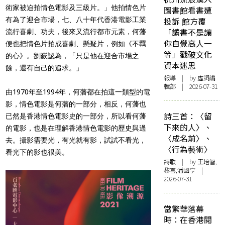
術家被迫拍情色電影及三級片。」他拍情色片
圖書館看書遭
有為了迎合市場，七、八十年代香港電影工業
投訴 館方覆
「讀書不是讓
流行喜劇、功夫，後來又流行都市元素，何藩
你自覺高人一
便也把情色片拍成喜劇、懸疑片，例如《不羈
等」戳破文化
的心》。劉嶔認為，「只是他在迎合市場之
資本迷思
餘，還有自己的追求。」
報導
| by 虛詞編
輯部 | 2026-07-31
由1970年至1994年，何藩都在拍這一類型的電
影，情色電影是何藩的一部分，相反，何藩也
詩三首：〈留
已然是香港情色電影史的一部分，所以看何藩
下來的人〉、
的電影，也是在理解香港情色電影的歷史與過
〈成名前〉、
去。攝影需要光，有光就有影，試試不看光，
〈行為藝術〉
看光下的影也很美。
詩歌
| by 王培智,
黎喜,潘國亨 |
2026-07-31
當繁華落幕
時：在香港閱