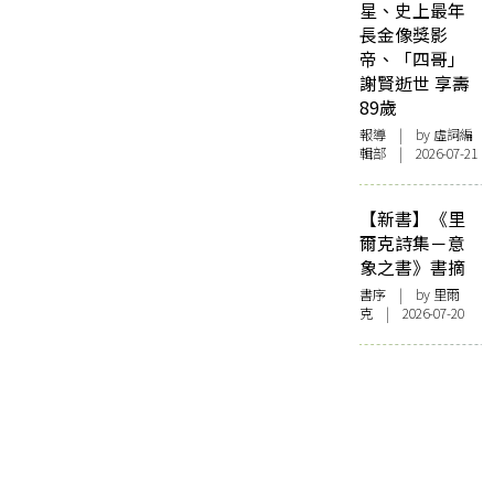
星、史上最年
長金像獎影
帝、「四哥」
謝賢逝世 享壽
89歲
報導
| by 虛詞編
輯部 | 2026-07-21
【新書】《里
爾克詩集－意
象之書》書摘
書序
| by 里爾
克 | 2026-07-20