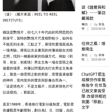
談《錯覺與和
解》──筆訪
《迷》（圖片來源：REEL TO REEL
嚴瀚欽
INSTITUTE）
專訪
| by 李浩
榮 | 2026-08-04
雖說是艷情片，但七八十年代由於民間思想仍
然保守，當時的艷情片尺度相對較小，如何在
任俠之風：憶
不能見到全身、三點之下，展現性愛場面成為
施南生
一場考驗。擅長以光去書寫的何藩就能在光暗
其他
| by 李焯
之間，找到一種藝術家的拍攝方式。例如《初
桃 | 2026-08-04
哥．初女．初夜情》男女主角一場在雷雨之夜
做愛的場景，何藩以閃電的光打在男女主角身
ChatGPT拒生
上，製造一個雲雨之歡的剪影，雷聲蓋過做愛
成模仿作家風
的呻吟，室內室外的聲音與影像合而為一。
格指令 在世及
「這是情色片，不是文藝片，但原來情色片可
已故文豪皆受
以這樣拍。」劉嶔說。
限 改提供相近
氛圍「原創」
直至1988年，香港推行電影分級制度，電影需
文字
依據觀眾年齡限制，劃分為I、II、III級，自此