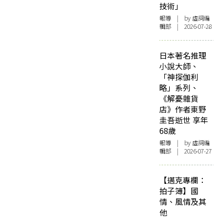
技術」
報導
| by 虛詞編
輯部 | 2026-07-28
日本著名推理
小說大師、
「神探伽利
略」系列、
《解憂雜貨
店》作者東野
圭吾逝世 享年
68歲
報導
| by 虛詞編
輯部 | 2026-07-27
【邁克專欄：
拍子簿】國
情、風情及其
他