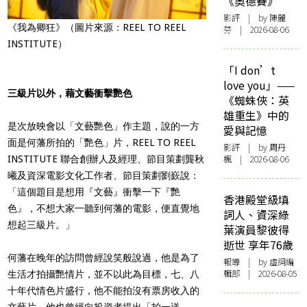
《奧德賽》
影評
| by 陳麗
《我為卿狂》（圖片來源：REEL TO REEL
芬 | 2026-08-06
INSTITUTE）
「I don’t
love you」——
三級片以外，藉文藝衝擊艷色
《蜘蛛俠：英
雄重生》中的
是次放映會以「文藝艷色」作主題，說的一方
愛與記憶
面是何藩所拍的「艷色」片，REEL TO REEL
影評
| by
周丹
楓
| 2026-08-06
INSTITUTE 聯合創辦人及經理、節目策劃龔秋
曦及資深電影文化工作者、節目策劃劉嶔說：
「這個題目是想用『文藝』衝擊一下『艷
香港殿堂級填
色』，不想大家一聽到何藩的電影，便直覺地
詞人、資深綠
想起三級片。」
葉演員黎彼得
逝世 享年76歲
何藩在晚年的訪問曾經說笑般說過，他是為了
報導
| by 虛詞編
輯部 | 2026-08-05
生活才拍攝艷情片，並不以此為目標，七、八
十年代情色片盛行，他不能拍沒有票房收入的