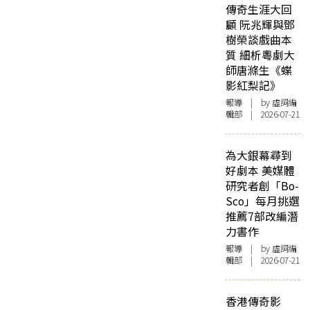
傳奇生涯大回
顧 阮兆輝與鄧
樹榮談戲曲本
質 細析粵劇大
師唐滌生《蝶
影紅梨記》
報導
| by 虛詞編
輯部 | 2026-07-21
為大銀幕尋到
好劇本 美媒體
研究者創「Bo-
Sco」每月挑選
推薦7部改編潛
力書作
報導
| by 虛詞編
輯部 | 2026-07-21
香港傳奇影