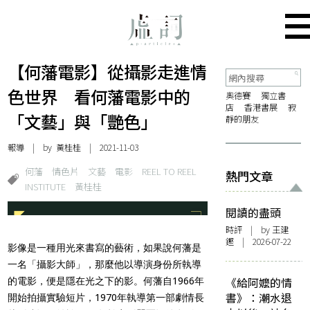
【何藩電影】從攝影走進情
色世界 看何藩電影中的
奧德賽
獨立書
店
香港書展
寂
「文藝」與「艷色」
靜的朋友
報導
| by 黃桂桂 | 2021-11-03
何藩
情色片
文藝
電影
REEL TO REEL
熱門文章
INSTITUTE
黃桂桂
閱讀的盡頭
時評
| by 王建
鏗 | 2026-07-22
影像是一種用光來書寫的藝術，如果說何藩是
一名「攝影大師」，那麼他以導演身份所執導
《給阿嬤的情
的電影，便是隱在光之下的影。何藩自1966年
書》：潮水退
開始拍攝實驗短片，1970年執導第一部劇情長