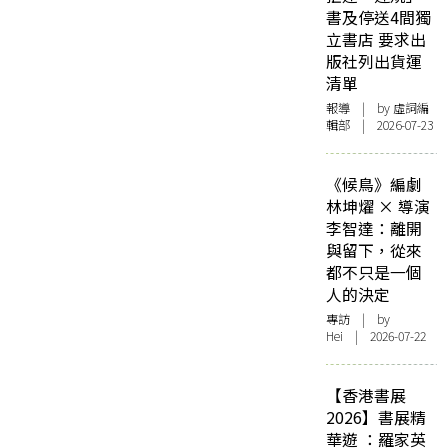
書及停送4間獨
立書店 要求出
版社列出貨運
清單
報導
| by 虛詞編
輯部 | 2026-07-23
《候鳥》編劇
林坤燿 × 導演
李智達：離開
與留下，從來
都不只是一個
人的決定
專訪
| by
Hei | 2026-07-22
【香港書展
2026】書展精
華遊 ：羅家英