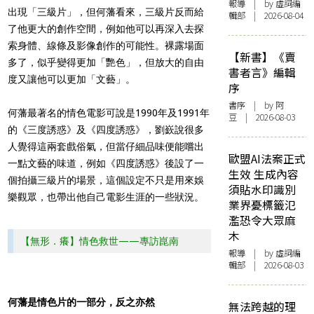
報導
| by 虛詞編
出現「三級片」，但何藩看來，三級片反而給
輯部 | 2026-08-04
了他更大的創作空間，例如他可以再深入去探
索身體、線條及影像創作的可能性。裸露場面
【新書】《賣
多了，似乎變得更加「艷色」，但放大的自由
書者言》編輯
度又讓他可以更加「文藝」。
序
書序
| by 阿
何藩最著名的情色電影可說是1990年及1991年
豆 | 2026-08-03
的《三度誘惑》及《四度誘惑》，劉嶔說很多
人覺得這兩套戲俗氣，但當仔細品味便能嚐出
歐盟AI法案正式
一點文藝的味道，例如《四度誘惑》後設了一
生效 生成內容
個拍攝三級片的場景，這個設定不只是用來娛
須貼水印識別
樂觀眾，也帶出他自己電影生涯的一些狀況。
業界憂標籤氾
濫恐令大眾麻
木
【無形．癢】情色救世——專訪崑南
報導
| by 虛詞編
輯部 | 2026-08-03
何藩是情色片的一部分，反之亦然
無法跨越的理