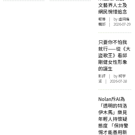
年長男同志的愛慾
文藝界人士及
和抉擇
網民惋惜追念
報導
| by 虛詞編
輯部 | 2026-07-29
只要你不怕我
就行——從《大
盜歌王》看邱
剛健女性形象
的誕生
影評
| by 柯宇
涵 | 2026-07-28
Nolan斥AI為
「透明的特洛
伊木馬」樂見
年輕人持懷疑
態度 「保持警
惕才能善用新