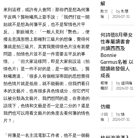
解
來到這裡，或許有人會問：那你們是想為何藩
散文
| by 彭慧
瑜 | 2026-07-31
平反嗎？龔秋曦馬上耍手說：「我們打從一開
始就不是想為何藩平反，也不是幫情色片平
反。」劉嶔補充：「一般人見到『艷色』，便
何詩蓓8月舉女
撥去意識形態上那種對三級片的想像，覺得何
性專屬讀書會
藩就是拍三級片。其實我覺得情色片沒有甚麼
共讀西西及
問題，拍情色片並不是一件需要去平反的事
Bonnie
Garmus名著 以
情。」「但大家這樣問，即是大家前設這（拍
閱讀啟發個人
情色片）是一件不好的是，是一個污點。」龔
成長
秋曦應道，「很多人有個根深蒂固的思想覺得
報導
| by 虛詞編
拍色情片就是低俗，就不能藝術，但我們看日
輯部 | 2026-07-31
本的文藝片，也有很多具色情成分，但它們可
以被分類為文藝片。我們想問的是，在香港的
仿織
語境下，色情和文藝是否一定是二分的？還是
我們也可以用看文藝片的角度去看何藩的情色
小說
| by 悇
愉 | 2026-07-31
片？」
「何藩是一名主流電影工作者，他不是一個藝
杭州流浪漢入