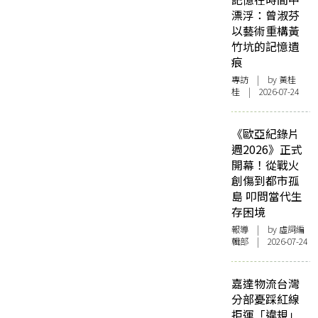
漂浮：曾淑芬
以藝術重構黃
竹坑的記憶遺
痕
專訪
| by 黃桂
桂 | 2026-07-24
《歐亞紀錄片
週2026》正式
開幕！從戰火
創傷到都市孤
島 叩問當代生
存困境
報導
| by 虛詞編
輯部 | 2026-07-24
嘉達物流台灣
分部憂踩紅線
拒運「違規」