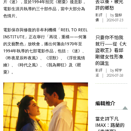
去以後，被允
片《迷》，並於1994年拍完《罌粟》後息影，
許的鄉愁
電影生涯共執導約三十部作品，當中大部分為
影評
| by 盤柳
色情片。
儂 | 2026-07-23
電影保存與修復的非牟利機構「REEL TO REEL
只要你不怕我
INSTITUTE」正在舉行「再現．重構——何藩
就行——從《大
的文藝艷色」放映會，播出何藩由1970年至
盜歌王》看邱
1994年執導的七部電影作品，包括：《迷》、
剛健女性形象
《昨夜星辰昨夜風》、《淫獸》、《浮世風情
的誕生
繪》、《時代之風》、《我為卿狂》及《罌
影評
| by 柯宇
粟》。
涵 | 2026-07-28
編輯推介
當史詩下凡
IMAX：路蘭的