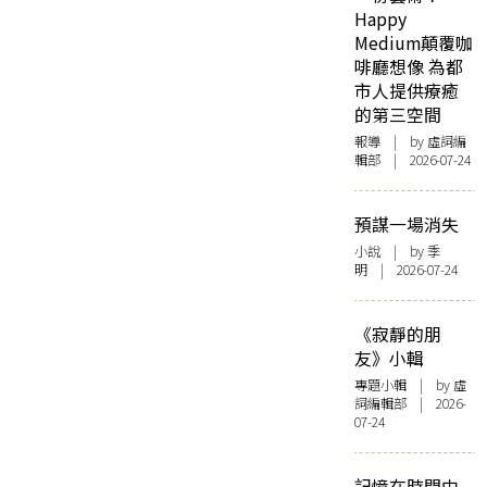
Happy
Medium顛覆咖
啡廳想像 為都
市人提供療癒
的第三空間
報導
| by 虛詞編
輯部 | 2026-07-24
預謀一場消失
小說
| by 季
明 | 2026-07-24
《寂靜的朋
友》小輯
專題小輯
| by 虛
詞編輯部 | 2026-
07-24
記憶在時間中