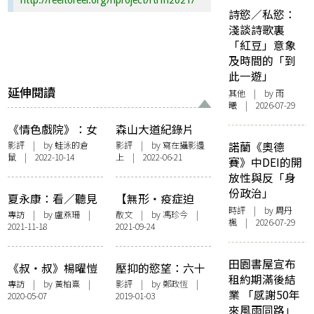
詩慾／私慾：
淺談詩歌裏
「紅豆」意象
及時間的「到
此一遊」
延伸閱讀
其他
| by 雨
曦 | 2026-07-29
《情色戲院》：女
森山大道紀錄片
性跟蹤狂情欲流動
M+上映 菅田將暉
影評
| by
蛙泳的倉
影評
| by 寫在攝影邊
諾蘭《奧德
鼠
| 2022-10-14
上 | 2022-06-21
的機制
四分鐘獨白被刪走
賽》中DEI的開
放性與反「身
份政治」
夏永康：看／聽見
【無形・疫症迫
時評
| by
周丹
看／聽不見
降】疫症中的一天
專訪
| by
盧燕珊
|
散文
| by 馮珍今 |
楓
| 2026-07-29
2021-11-18
2021-09-24
田園書屋宣布
《叔‧叔》楊曜愷
壓抑的慾望：六十
租約期滿後結
X《男男正傳》江
年代的若松孝二
專訪
| by
黃柏熹
|
影評
| by
鄭政恆
|
業 「感謝50年
2020-05-07
2019-01-03
紹祺：那些秘密，
來風雨同路」