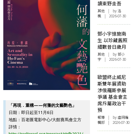
讀東野圭吾
其他
| by
洛
楓
| 2026-07-30
鄧小宇憶施南
生 以珍藏舊照
細數昔日歲月
其他
| by 鄧小
宇 | 2026-07-30
歐盟終止威尼
斯雙年展資助
涉俄羅斯參展
爭議 基金會主
席斥屬政治干
「再現．重構——何藩的文藝艷色」
預
日期：即日起至11月6日
報導
| by 虛詞編
地點：百老匯電影中心/大館賽馬會立方
輯部 | 2026-07-30
詳情：
http://reeltoreel.org/nproject/rtrfh2021/