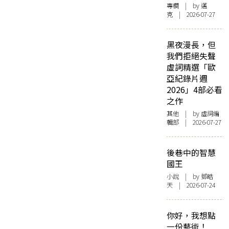
專欄
| by
邁
克
| 2026-07-27
黑夜漫長，但
我們拒絕失聲
虛詞精選「歐
亞紀錄片週
2026」4部必看
之作
其他
| by 虛詞編
輯部 | 2026-07-27
後巷中的智慧
國王
小說
| by 鄧皓
天 | 2026-07-24
你好，我想點
一份藝術！