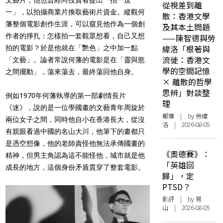
文藝片，他也曾經向投資者提出「拍一送
從視差到離
一」，以拍攝商業片換取藝術片資金。縱觀何
散：香港文學
藩整個電影創作生涯，可以窺見他作為一個創
及其本土問題
作者的掙扎：怎樣拍一套觀眾想看，自己又想
——陳智德與勞
緯洛「根著與
拍的電影？於是他就在「艷色」之中加一點
流徙：香港文
「文藝」。論者常說何藩的電影是在「靈與慾
學的空間記憶
之間擺動」，蕩來蕩去，最終蕩回他自身。
× 離散的哲學
思辨」對談整
例如1970年何藩執導的第一部劇情長片
理
《迷》，說的是一位學國畫的文藝青年周旋於
報導
| by 勞緯
兩位女子之間，同時他自小在香港長大，從沒
洛 | 2026-08-05
有親眼看過中國的名山大川，他筆下的畫都只
是憑空想像，他的老師責怪他無法承傳國畫的
《奧德賽》：
精神，但男主角認為這不能怪他，城市就是他
「英雄回
成長的地方，這個身份矛盾貫穿了整套電影。
歸」，定
PTSD？
影評
| by 易
山 | 2026-08-05