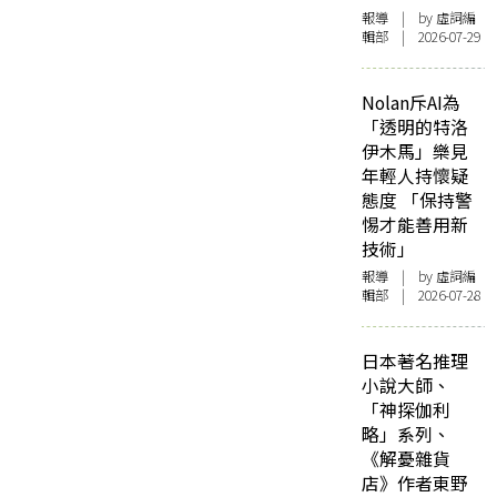
報導
| by 虛詞編
輯部 | 2026-07-29
Nolan斥AI為
「透明的特洛
伊木馬」樂見
年輕人持懷疑
態度 「保持警
惕才能善用新
技術」
報導
| by 虛詞編
輯部 | 2026-07-28
日本著名推理
小說大師、
「神探伽利
略」系列、
《解憂雜貨
店》作者東野