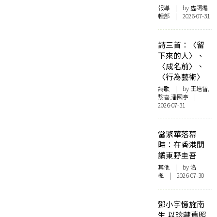
報導
| by 虛詞編
輯部 | 2026-07-31
詩三首：〈留
下來的人〉、
〈成名前〉、
〈行為藝術〉
詩歌
| by 王培智,
黎喜,潘國亨 |
2026-07-31
當繁華落幕
時：在香港閱
讀東野圭吾
其他
| by
洛
楓
| 2026-07-30
鄧小宇憶施南
生 以珍藏舊照