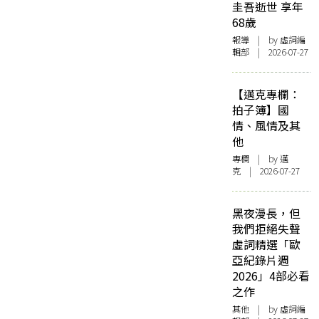
圭吾逝世 享年
68歲
報導
| by 虛詞編
輯部 | 2026-07-27
【邁克專欄：
拍子簿】國
情、風情及其
他
專欄
| by
邁
克
| 2026-07-27
黑夜漫長，但
我們拒絕失聲
虛詞精選「歐
亞紀錄片週
2026」4部必看
之作
其他
| by 虛詞編