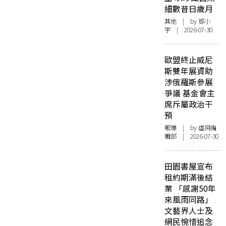
細數昔日歲月
其他
| by 鄧小
宇 | 2026-07-30
歐盟終止威尼
斯雙年展資助
涉俄羅斯參展
爭議 基金會主
席斥屬政治干
預
報導
| by 虛詞編
輯部 | 2026-07-30
田園書屋宣布
租約期滿後結
業 「感謝50年
來風雨同路」
文藝界人士及
網民惋惜追念