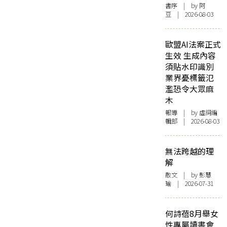
書序
| by 阿
豆 | 2026-08-03
歐盟AI法案正式
生效 生成內容
須貼水印識別
業界憂標籤氾
濫恐令大眾麻
木
報導
| by 虛詞編
輯部 | 2026-08-03
無法跨越的理
解
散文
| by 彭慧
瑜 | 2026-07-31
何詩蓓8月舉女
性專屬讀書會