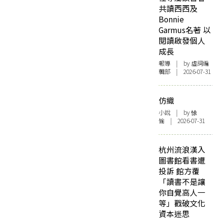
共讀西西及
Bonnie
Garmus名著 以
閱讀啟發個人
成長
報導
| by 虛詞編
輯部 | 2026-07-31
仿織
小說
| by 悇
愉 | 2026-07-31
杭州流浪漢入
圖書館看書遭
投訴 館方覆
「讀書不是讓
你自覺高人一
等」戳破文化
資本迷思