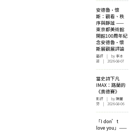
安德魯·懷
斯：觀看、秩
序與靜謐 ——
東京都美術館
開館100周年紀
念安德魯·懷
斯展觀展評論
藝評
| by 李冰
苔 | 2026-08-07
當史詩下凡
IMAX：路蘭的
《奧德賽》
影評
| by 陳麗
芬 | 2026-08-06
「I don’t
love you」——