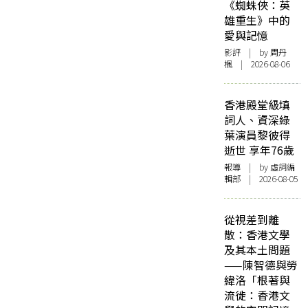
《蜘蛛俠：英
雄重生》中的
愛與記憶
影評
| by
周丹
楓
| 2026-08-06
香港殿堂級填
詞人、資深綠
葉演員黎彼得
逝世 享年76歲
報導
| by 虛詞編
輯部 | 2026-08-05
從視差到離
散：香港文學
及其本土問題
——陳智德與勞
緯洛「根著與
流徙：香港文