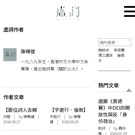
虛詞作者
蜘蛛俠
奧德賽
陳暉健
獨立書店
施南
生
一九八九年生，香港中文大學中文系
畢業，曾出版詩集《關於以太》。
熱門文章
作者文章
諾蘭《奧德
賽》中DEI的開
【跟住詩人去睇
【字遊行．倫敦】
放性與反「身
展】逃逸路線——
Red Tomb
詩歌
| by 陳暉健 |
字遊行
| by 陳暉
份政治」
2018-06-27
健 | 2018-06-29
「逃逸路線：
時評
| by
周丹
Nilima Sheikh檔案
楓
| 2026-07-29