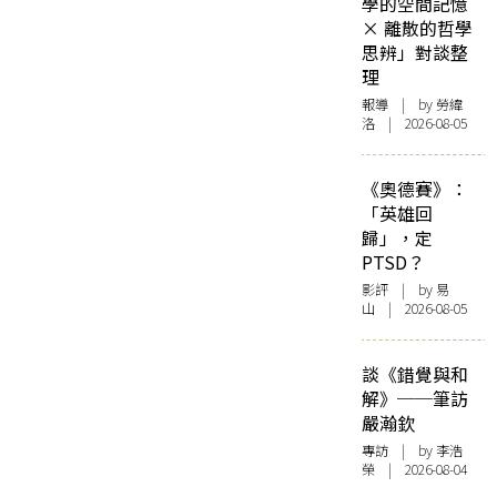
學的空間記憶
× 離散的哲學
思辨」對談整
理
報導
| by 勞緯
洛 | 2026-08-05
《奧德賽》：
「英雄回
歸」，定
PTSD？
影評
| by 易
山 | 2026-08-05
談《錯覺與和
解》──筆訪
嚴瀚欽
專訪
| by 李浩
榮 | 2026-08-04