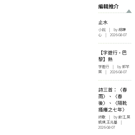
編輯推介
止水
小說
| by 胡韡
心 | 2026-08-07
【字遊行·巴
黎】熱
字遊行
| by 郭芊
葉 | 2026-08-07
詩三首：〈春
雨〉、〈春
後〉、〈隔靴
搔癢之七年〉
詩歌
| by 飲江,莫
凱傑,王兆基 |
2026-08-07