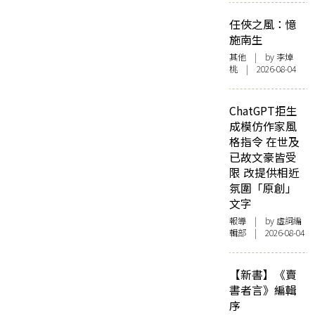
任俠之風：憶
施南生
其他
| by 李焯
桃 | 2026-08-04
ChatGPT拒生
成模仿作家風
格指令 在世及
已故文豪皆受
限 改提供相近
氛圍「原創」
文字
報導
| by 虛詞編
輯部 | 2026-08-04
【新書】《賣
書者言》編輯
序