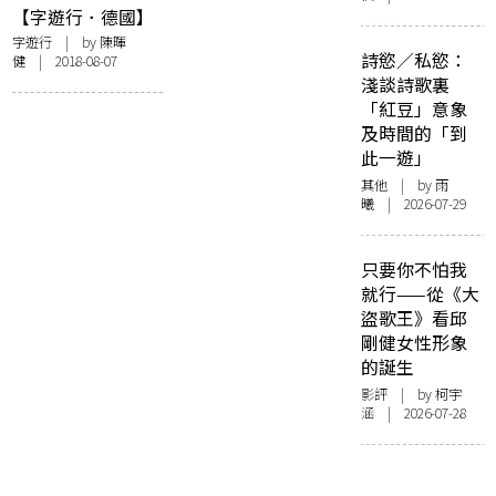
庫」
【字遊行．德國】
德國黑森林
字遊行
| by 陳暉
詩慾／私慾：
健 | 2018-08-07
淺談詩歌裏
「紅豆」意象
及時間的「到
此一遊」
其他
| by 雨
曦 | 2026-07-29
只要你不怕我
就行——從《大
盜歌王》看邱
剛健女性形象
的誕生
影評
| by 柯宇
涵 | 2026-07-28