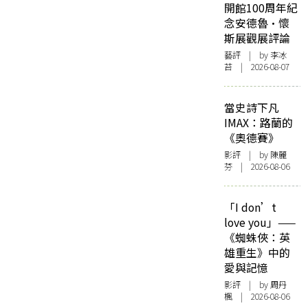
開館100周年紀
念安德魯·懷
斯展觀展評論
藝評
| by 李冰
苔 | 2026-08-07
當史詩下凡
IMAX：路蘭的
《奧德賽》
影評
| by 陳麗
芬 | 2026-08-06
「I don’t
love you」——
《蜘蛛俠：英
雄重生》中的
愛與記憶
影評
| by
周丹
楓
| 2026-08-06