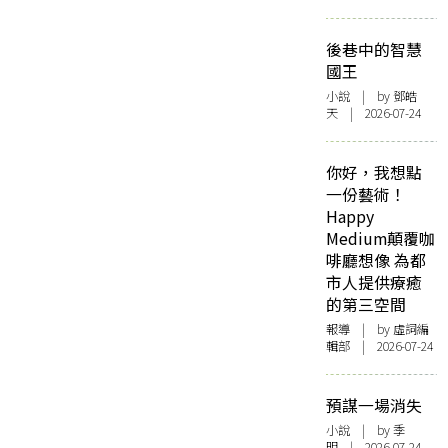
後巷中的智慧
國王
小說
| by 鄧皓
天 | 2026-07-24
你好，我想點
一份藝術！
Happy
Medium顛覆咖
啡廳想像 為都
市人提供療癒
的第三空間
報導
| by 虛詞編
輯部 | 2026-07-24
預謀一場消失
小說
| by 季
明 | 2026-07-24