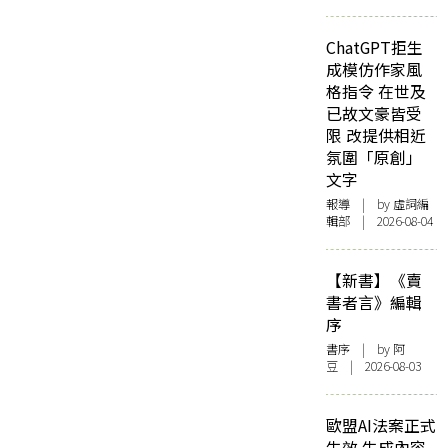
ChatGPT拒生
成模仿作家風
格指令 在世及
已故文豪皆受
限 改提供相近
氛圍「原創」
文字
報導
| by 虛詞編
輯部 | 2026-08-04
【新書】《賣
書者言》編輯
序
書序
| by 阿
豆 | 2026-08-03
歐盟AI法案正式
生效 生成內容