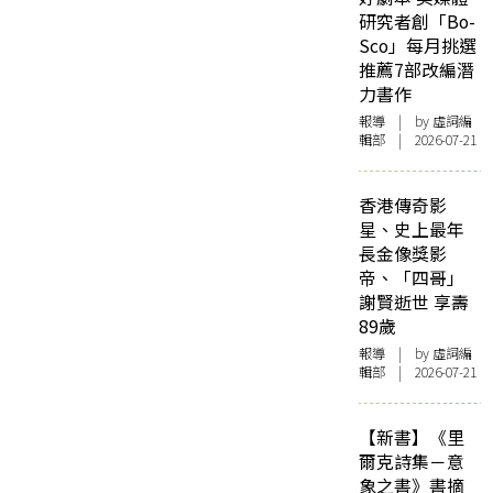
研究者創「Bo-
Sco」每月挑選
推薦7部改編潛
力書作
報導
| by 虛詞編
輯部 | 2026-07-21
香港傳奇影
星、史上最年
長金像獎影
帝、「四哥」
謝賢逝世 享壽
89歲
報導
| by 虛詞編
輯部 | 2026-07-21
【新書】《里
爾克詩集－意
象之書》書摘