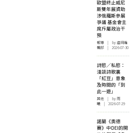
歐盟終止威尼
斯雙年展資助
涉俄羅斯參展
爭議 基金會主
席斥屬政治干
預
報導
| by 虛詞編
輯部 | 2026-07-30
詩慾／私慾：
淺談詩歌裏
「紅豆」意象
及時間的「到
此一遊」
其他
| by 雨
曦 | 2026-07-29
諾蘭《奧德
賽》中DEI的開