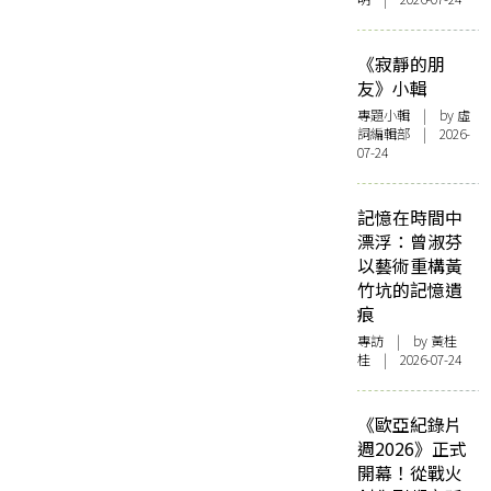
《寂靜的朋
友》小輯
專題小輯
| by 虛
詞編輯部 | 2026-
07-24
記憶在時間中
漂浮：曾淑芬
以藝術重構黃
竹坑的記憶遺
痕
專訪
| by 黃桂
桂 | 2026-07-24
《歐亞紀錄片
週2026》正式
開幕！從戰火