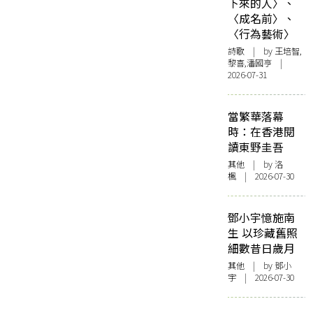
下來的人〉、
〈成名前〉、
〈行為藝術〉
詩歌
| by 王培智,
黎喜,潘國亨 |
2026-07-31
當繁華落幕
時：在香港閱
讀東野圭吾
其他
| by
洛
楓
| 2026-07-30
鄧小宇憶施南
生 以珍藏舊照
細數昔日歲月
其他
| by 鄧小
宇 | 2026-07-30