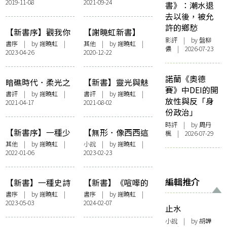
2019-11-08
2021-09-24
語》
書》：潮水退
去以後，被允
許的鄉愁
【新書序】觀我你
【謝曉虹新書】
影評
| by 盤柳
妳他她之苦：讀李
《無遮鬼》編者前
書序
| by 謝曉虹 |
其他
| by 謝曉虹 |
儂 | 2026-07-23
2023-04-26
2020-12-22
智良的《渡日若渡
言及後記－－抓
海》
住、接過並認出那
熟悉的事物
諾蘭《奧德
暗礁時代．柔光之
【新書】靈光與魅
賽》中DEI的開
愛──讀王証恒
影：後佔領時代的
書評
| by 謝曉虹 |
書評
| by 謝曉虹 |
放性與反「身
2021-04-17
2021-08-02
《南歸貨車》
文藝後青年 —— 讀
份政治」
紅眼的《伽藍號
時評
| by
周丹
角》
【新書序】一種少
【無形．像西西這
楓
| 2026-07-29
數文學的逃逸——
樣的一個女子】象
其他
| by 謝曉虹 |
小說
| by 謝曉虹 |
2022-01-06
2023-02-23
讀沐羽的《煙街》
是笨蛋
編輯推介
【新書】一種史詩
【新書】《喧嘩的
英雄的征（歸）途
碎片》序——無法
書序
| by 謝曉虹 |
書序
| by 謝曉虹 |
2023-05-03
2024-02-07
——讀勞緯洛的
再現的他人之臉
止水
《崩末》
小說
| by 胡韡