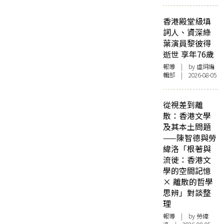
香港殿堂級填
詞人、資深綠
葉演員黎彼得
逝世 享年76歲
報導
| by 虛詞編
輯部 | 2026-08-05
從視差到離
散：香港文學
及其本土問題
——陳智德與勞
緯洛「根著與
流徙：香港文
學的空間記憶
× 離散的哲學
思辨」對談整
理
報導
| by 勞緯