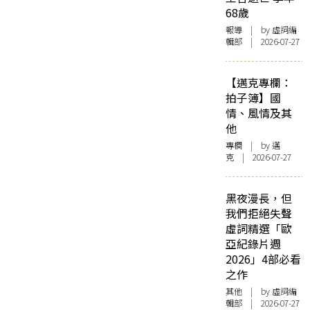
68歲
報導
| by 虛詞編
輯部 | 2026-07-27
【邁克專欄：
拍子簿】國
情、風情及其
他
專欄
| by
邁
克
| 2026-07-27
黑夜漫長，但
我們拒絕失聲
虛詞精選「歐
亞紀錄片週
2026」4部必看
之作
其他
| by 虛詞編
輯部 | 2026-07-27