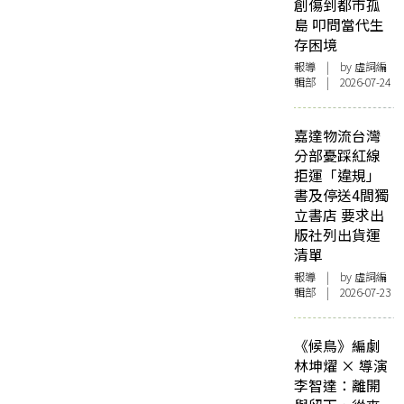
創傷到都市孤
島 叩問當代生
存困境
報導
| by 虛詞編
輯部 | 2026-07-24
嘉達物流台灣
分部憂踩紅線
拒運「違規」
書及停送4間獨
立書店 要求出
版社列出貨運
清單
報導
| by 虛詞編
輯部 | 2026-07-23
《候鳥》編劇
林坤燿 × 導演
李智達：離開