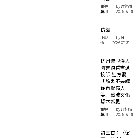
報導
| by 虛詞編
輯部 | 2026-07-31
仿織
小說
| by 悇
愉 | 2026-07-31
杭州流浪漢入
圖書館看書遭
投訴 館方覆
「讀書不是讓
你自覺高人一
等」戳破文化
資本迷思
報導
| by 虛詞編
輯部 | 2026-07-31
詩三首：〈留