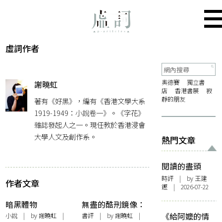
虛詞作者
奧德賽
獨立書
謝曉虹
店
香港書展
寂
靜的朋友
著有《好黑》，編有《香港文學大系
1919-1949：小說卷一》。《字花》
雜誌發起人之一。現任教於香港浸會
大學人文及創作系。
熱門文章
閱讀的盡頭
時評
| by 王建
作者文章
鏗 | 2026-07-22
暗黑體物
無盡的酷刑鏡像：
讀劉綺華的《失
《給阿嬤的情
小說
| by 謝曉虹 |
書評
| by 謝曉虹 |