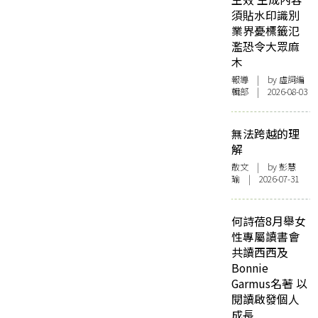
須貼水印識別
業界憂標籤氾
濫恐令大眾麻
木
報導
| by 虛詞編
輯部 | 2026-08-03
無法跨越的理
解
散文
| by 彭慧
瑜 | 2026-07-31
何詩蓓8月舉女
性專屬讀書會
共讀西西及
Bonnie
Garmus名著 以
閱讀啟發個人
成長