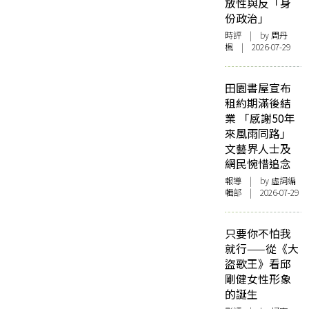
放性與反「身
份政治」
時評
| by
周丹
楓
| 2026-07-29
田園書屋宣布
租約期滿後結
業 「感謝50年
來風雨同路」
文藝界人士及
網民惋惜追念
報導
| by 虛詞編
輯部 | 2026-07-29
只要你不怕我
就行——從《大
盜歌王》看邱
剛健女性形象
的誕生