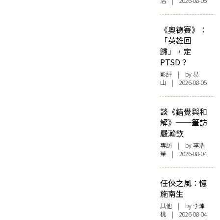
洛 | 2026-08-05
《奧德賽》：
「英雄回
歸」，定
PTSD？
影評
| by 易
山 | 2026-08-05
談《錯覺與和
解》──筆訪
嚴瀚欽
專訪
| by 李浩
榮 | 2026-08-04
任俠之風：憶
施南生
其他
| by 李焯
桃 | 2026-08-04