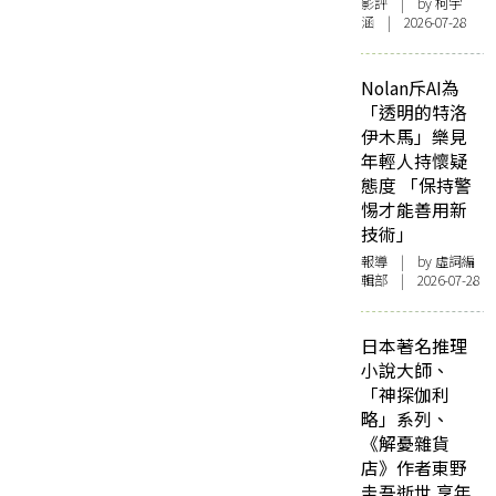
影評
| by 柯宇
涵 | 2026-07-28
Nolan斥AI為
「透明的特洛
伊木馬」樂見
年輕人持懷疑
態度 「保持警
惕才能善用新
技術」
報導
| by 虛詞編
輯部 | 2026-07-28
日本著名推理
小說大師、
「神探伽利
略」系列、
《解憂雜貨
店》作者東野
圭吾逝世 享年