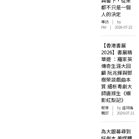
與留下，從來
都不只是一個
人的決定
專訪
| by
Hei | 2026-07-22
【香港書展
2026】書展精
華遊 ：羅家英
傳奇生涯大回
顧 阮兆輝與鄧
樹榮談戲曲本
質 細析粵劇大
師唐滌生《蝶
影紅梨記》
報導
| by 虛詞編
輯部 | 2026-07-21
為大銀幕尋到
好劇本 美媒體