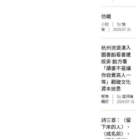
仿織
小說
| by 悇
愉 | 2026-07-31
杭州流浪漢入
圖書館看書遭
投訴 館方覆
「讀書不是讓
你自覺高人一
等」戳破文化
資本迷思
報導
| by 虛詞編
輯部 | 2026-07-31
詩三首：〈留
下來的人〉、
〈成名前〉、