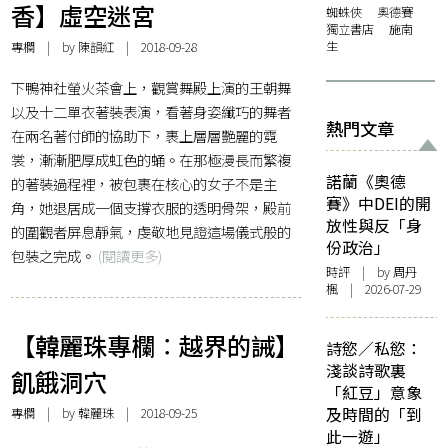
香】虛空迷宮
蜘蛛俠
奧德賽
獨立書店
施南
生
專欄
| by
陳韻紅
| 2018-09-28
下鴨神社螢火茶會上，觀賞舞殿上演的王朝舞
以及十二單衣著裝表演，看著身姿纖巧的舞者
熱門文章
在兩名著付師的協助下，裹上層層艷麗的霓
裳，漸漸肥厚成虹色的蛹。在那極漫長而繁複
諾蘭《奧德
的著裝過程裡，被包裹在核心的女子不是主
賽》中DEI的開
角，她退居成一個支撐衣服的透明骨架，殿前
放性與反「身
的圍觀者屏息靜氣，虔敬地見證這場儀式般的
份政治」
包裝之完成。
(閱讀更多)
時評
| by
周丹
楓
| 2026-07-29
【韓麗珠專欄︰越界的誡】
詩慾／私慾：
淺談詩歌裏
飢餓洞穴
「紅豆」意象
及時間的「到
專欄
| by
韓麗珠
| 2018-09-25
此一遊」