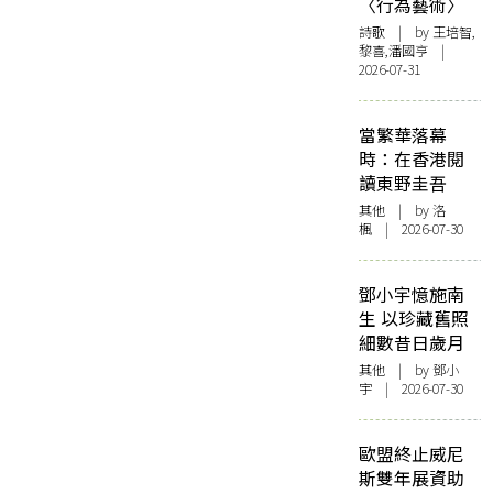
〈行為藝術〉
詩歌
| by 王培智,
黎喜,潘國亨 |
2026-07-31
當繁華落幕
時：在香港閱
讀東野圭吾
其他
| by
洛
楓
| 2026-07-30
鄧小宇憶施南
生 以珍藏舊照
細數昔日歲月
其他
| by 鄧小
宇 | 2026-07-30
歐盟終止威尼
斯雙年展資助