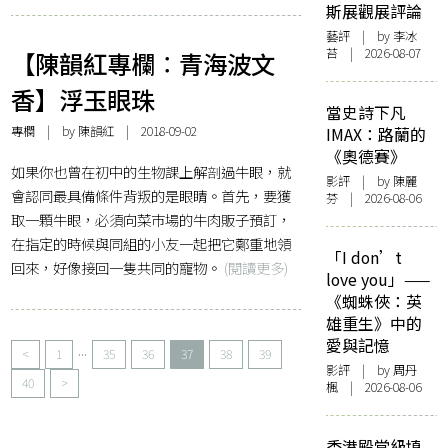
斯展觀展評論
藝評
| by 李冰
苔 | 2026-08-07
【陳韻紅專欄︰青海波文
香】浮玉眼珠
當史詩下凡
專欄
| by
陳韻紅
| 2018-09-02
IMAX：路蘭的
《奧德賽》
如果你也曾在初中的生物課上解剖過牛眼，就
影評
| by 陳麗
會認同最具備條件背叛的是眼睛。首先，要獲
芬 | 2026-08-06
取一顆牛眼，必須向菜巿場的牛肉販子預訂，
在指定的時候與同組的小友一起把它鄭重地領
「I don’t
回來，好像接回一隻共同的寵物。
(閱讀更多)
love you」——
《蜘蛛俠：英
雄重生》中的
愛與記憶
...
<
1
35
36
37
38
39
影評
| by
周丹
40
>
楓
| 2026-08-06
香港殿堂級填