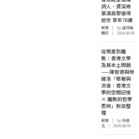
詞人、資深綠
葉演員黎彼得
逝世 享年76歲
報導
| by 虛詞編
輯部 | 2026-08-05
從視差到離
散：香港文學
及其本土問題
——陳智德與勞
緯洛「根著與
流徙：香港文
學的空間記憶
× 離散的哲學
思辨」對談整
理
報導
| by 勞緯
洛 | 2026-08-05