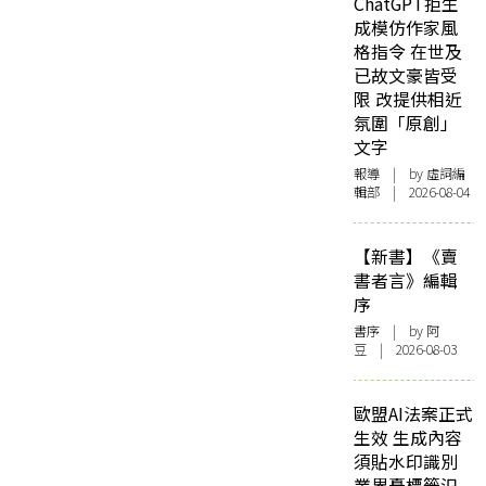
ChatGPT拒生
成模仿作家風
格指令 在世及
已故文豪皆受
限 改提供相近
氛圍「原創」
文字
報導
| by 虛詞編
輯部 | 2026-08-04
【新書】《賣
書者言》編輯
序
書序
| by 阿
豆 | 2026-08-03
歐盟AI法案正式
生效 生成內容
須貼水印識別
業界憂標籤氾