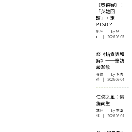
《奧德賽》：
「英雄回
歸」，定
PTSD？
影評
| by 易
山 | 2026-08-05
談《錯覺與和
解》──筆訪
嚴瀚欽
專訪
| by 李浩
榮 | 2026-08-04
任俠之風：憶
施南生
其他
| by 李焯
桃 | 2026-08-04