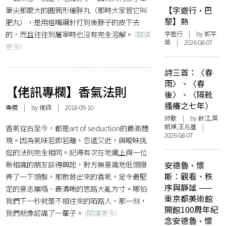
筆尖那麼大的圓筒形催胖丸（那時大家管它叫
【字遊行·巴
黎】熱
肥丸），是用粗嘴鋼針打到後脖子的皮下去
的，而且往往到屠宰時也沒有完全溶解。
(閱讀
字遊行
| by 郭芊
葉 | 2026-08-07
更多)
詩三首：〈春
雨〉、〈春
【佬訊專欄】香氣法則
後〉、〈隔靴
搔癢之七年〉
專欄
| by
佬訊
| 2018-09-10
詩歌
| by 飲江,莫
凱傑,王兆基 |
香氣從古至今，都是art of seduction的最高體
2026-08-07
現。因為氣味若即若離，忽遠又近，與曖昧挑
逗的法則完全相同。記得有次在地鐵上與一位
新相識的朋友談得興起，對方無意識地低頭撥
安德魯·懷
斯：觀看、秩
弄了一下頭髮，那散發出來的香氣，足令最堅
序與靜謐 ——
定的意志崩塌、最清晰的思路大亂方寸。哪怕
東京都美術館
我們下一秒就是不相往來的陌路人，那一刻，
開館100周年紀
我們就像認識了一輩子。
(閱讀更多)
念安德魯·懷