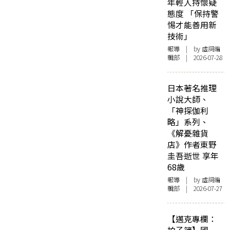
年輕人持懷疑
態度 「保持警
惕才能善用新
技術」
報導
| by 虛詞編
輯部 | 2026-07-28
日本著名推理
小說大師、
「神探伽利
略」系列、
《解憂雜貨
店》作者東野
圭吾逝世 享年
68歲
報導
| by 虛詞編
輯部 | 2026-07-27
【邁克專欄：