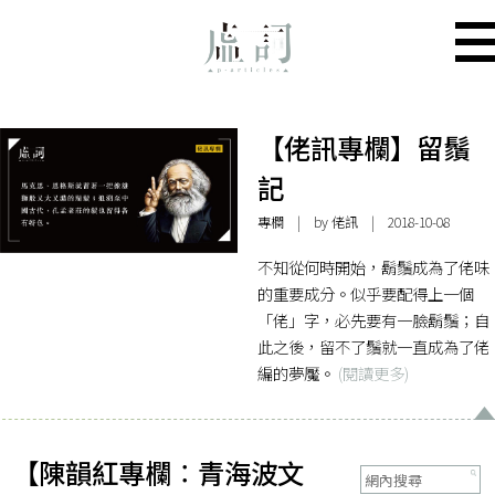
【佬訊專欄】留鬚
記
專欄
| by
佬訊
| 2018-10-08
不知從何時開始，鬍鬚成為了佬味
的重要成分。似乎要配得上一個
「佬」字，必先要有一臉鬍鬚；自
此之後，留不了鬚就一直成為了佬
編的夢魘。
(閱讀更多)
【陳韻紅專欄︰青海波文