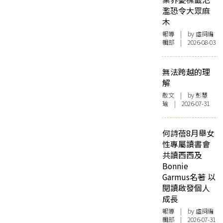
濫恐令大眾麻
木
報導
| by 虛詞編
輯部 | 2026-08-03
無法跨越的理
解
散文
| by 彭慧
瑜 | 2026-07-31
何詩蓓8月舉女
性專屬讀書會
共讀西西及
Bonnie
Garmus名著 以
閱讀啟發個人
成長
報導
| by 虛詞編
輯部 | 2026-07-31