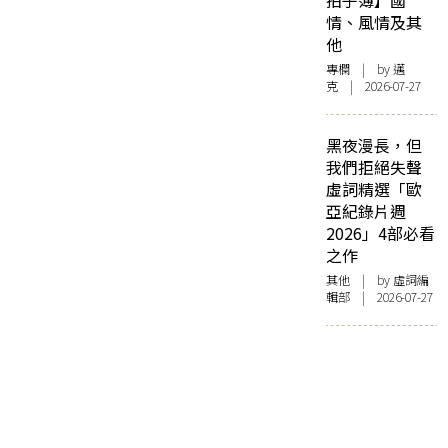
拍子簿】國
情、風情及其
他
專欄
| by
邁
克
| 2026-07-27
黑夜漫長，但
我們拒絕失聲
虛詞精選「歐
亞紀錄片週
2026」4部必看
之作
其他
| by 虛詞編
輯部 | 2026-07-27