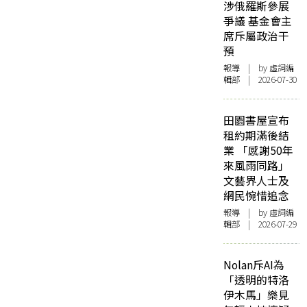
涉俄羅斯參展
爭議 基金會主
席斥屬政治干
預
報導
| by 虛詞編
輯部 | 2026-07-30
田園書屋宣布
租約期滿後結
業 「感謝50年
來風雨同路」
文藝界人士及
網民惋惜追念
報導
| by 虛詞編
輯部 | 2026-07-29
Nolan斥AI為
「透明的特洛
伊木馬」樂見