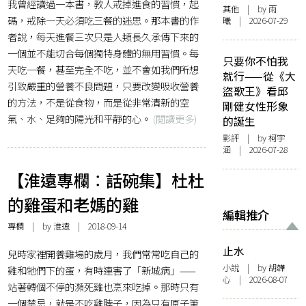
我曾經讀過一本書，教人戒掉進食的習慣，起
其他
| by 雨
碼，戒除一天必須吃三餐的迷思。那本書的作
曦 | 2026-07-29
者說，每天進餐三次只是人類長久承傳下來的
一個並不能切合每個獨特身體的無用習慣。每
只要你不怕我
天吃一餐，甚至完全不吃，並不會如我們所想
就行——從《大
引致嚴重的營養不良問題，只要改變吸收營養
盜歌王》看邱
的方法，不是從食物，而是從非常清新的空
剛健女性形象
氣、水、足夠的陽光和平靜的心。
(閱讀更多)
的誕生
影評
| by 柯宇
涵 | 2026-07-28
【淮遠專欄︰話碗集】杜杜
的雞蛋和老媽的雞
編輯推介
專欄
| by
淮遠
| 2018-09-14
止水
兒時家裡開養雞場的歲月，我們常常吃自己的
小說
| by 胡韡
雞和牠們下的蛋，有時連害了「新城病」——
心 | 2026-08-07
站著轉個不停的瀕死雞也烹來吃掉。那時只有
一個禁忌，就是不吃雞脖子，因為只有原子筆