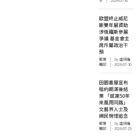
宇 | 2026-07-30
歐盟終止威尼
斯雙年展資助
涉俄羅斯參展
爭議 基金會主
席斥屬政治干
預
報導
| by 虛詞編
輯部 | 2026-07-30
田園書屋宣布
租約期滿後結
業 「感謝50年
來風雨同路」
文藝界人士及
網民惋惜追念
報導
| by 虛詞編
輯部 | 2026-07-29