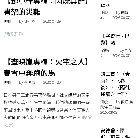
【鄧小樺專欄：閃爍其辭】
止水
書架的災難
小說
| by 胡韡
心 | 2026-08-07
專欄
| by
鄧小樺
| 2020-07-29
(閱讀更多)
【字遊行·巴
黎】熱
字遊行
| by 郭芊
葉 | 2026-08-07
【查映嵐專欄：火宅之人】
春雪中奔跑的馬
詩三首：〈春
雨〉、〈春
專欄
| by
查映嵐
| 2020-07-20
後〉、〈隔靴
搔癢之七年〉
日本男星三浦春馬突然離世，社交媒體的天空
驟然變灰暗。在死亡面前，我們總想理順一些
詩歌
| by 飲江,莫
凱傑,王兆基 |
前因後果，為生命的習題尋找答案，但其實大
2026-08-07
多數問題的答案，根本在哪裡都不存在。
(閱讀
更多)
安德魯·懷
斯：觀看、秩