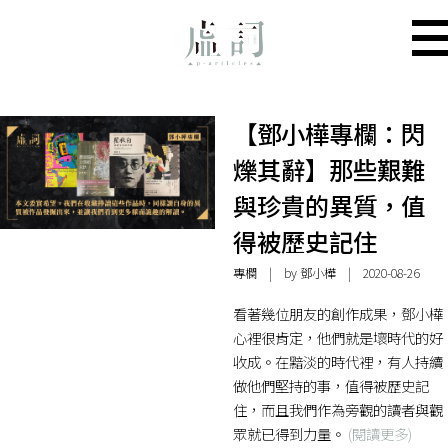
【鄧小樺專欄：閃
爍其辭】那些艱難
與珍貴的異質，值
得被歷史記住
專欄
| by
鄧小樺
| 2020-08-26
看著幾位朋友的創作成果，鄧小樺
心裡很肯定，他們就是壞時代的好
收成。在黯淡的時代裡，有人持續
做他們堅持的事，值得被歷史記
住，而且我們作為旁觀的讀者與觀
眾就已得到力量。
(閱讀更多)