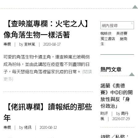
【查映嵐專欄：火宅之人】
像角落生物一樣活著
蜘蛛俠
奧德賽
獨立書店
施南
生
專欄
| by
查映嵐
| 2020-08-17
可愛的角落生物卡通主角，連查映嵐也被萌倒
成為粉絲，並由此講起在疫症看不到盡頭的日
熱門文章
子，每天瑟縮在角落裡留家抗疫的日常。
(閱讀
更多)
諾蘭《奧德
賽》中DEI的開
放性與反「身
【佬訊專欄】讀報紙的那些
份政治」
時評
| by
周丹
年
楓
| 2026-07-29
專欄
| by
佬訊
| 2020-08-12
詩慾／私慾：