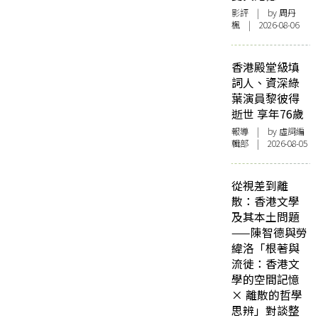
影評
| by
周丹
楓
| 2026-08-06
香港殿堂級填
詞人、資深綠
葉演員黎彼得
逝世 享年76歲
報導
| by 虛詞編
輯部 | 2026-08-05
從視差到離
散：香港文學
及其本土問題
——陳智德與勞
緯洛「根著與
流徙：香港文
學的空間記憶
× 離散的哲學
思辨」對談整