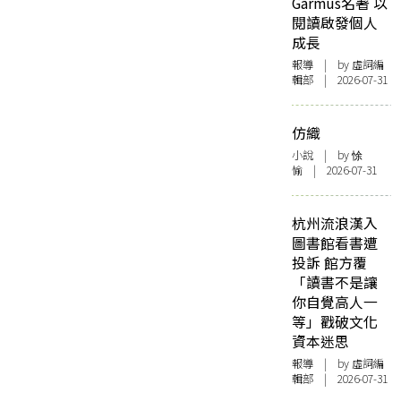
Garmus名著 以
閱讀啟發個人
成長
報導
| by 虛詞編
輯部 | 2026-07-31
仿織
小說
| by 悇
愉 | 2026-07-31
杭州流浪漢入
圖書館看書遭
投訴 館方覆
「讀書不是讓
你自覺高人一
等」戳破文化
資本迷思
報導
| by 虛詞編
輯部 | 2026-07-31