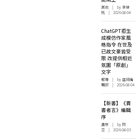
其他
| by 李焯
桃 | 2026-08-04
ChatGPT拒生
成模仿作家風
格指令 在世及
已故文豪皆受
限 改提供相近
氛圍「原創」
文字
報導
| by 虛詞編
輯部 | 2026-08-04
【新書】《賣
書者言》編輯
序
書序
| by 阿
豆 | 2026-08-03