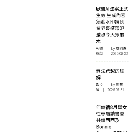
歐盟AI法案正式
生效 生成內容
須貼水印識別
業界憂標籤氾
濫恐令大眾麻
木
報導
| by 虛詞編
輯部 | 2026-08-03
無法跨越的理
解
散文
| by 彭慧
瑜 | 2026-07-31
何詩蓓8月舉女
性專屬讀書會
共讀西西及
Bonnie