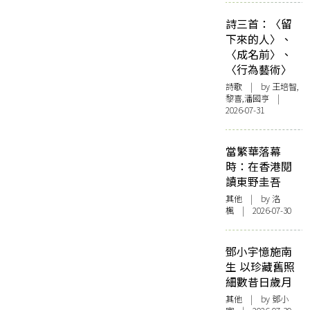
詩三首：〈留
下來的人〉、
〈成名前〉、
〈行為藝術〉
詩歌
| by 王培智,
黎喜,潘國亨 |
2026-07-31
當繁華落幕
時：在香港閱
讀東野圭吾
其他
| by
洛
楓
| 2026-07-30
鄧小宇憶施南
生 以珍藏舊照
細數昔日歲月
其他
| by 鄧小