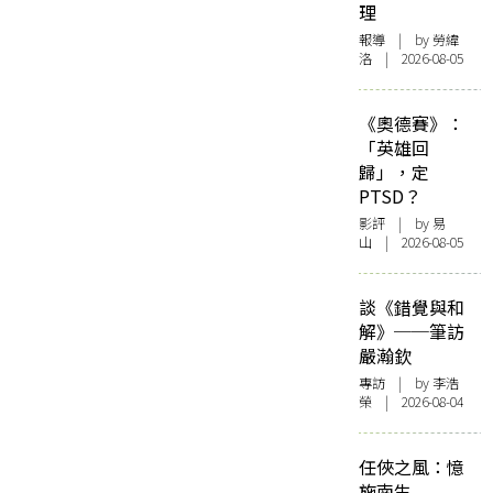
理
報導
| by 勞緯
洛 | 2026-08-05
《奧德賽》：
「英雄回
歸」，定
PTSD？
影評
| by 易
山 | 2026-08-05
談《錯覺與和
解》──筆訪
嚴瀚欽
專訪
| by 李浩
榮 | 2026-08-04
任俠之風：憶
施南生