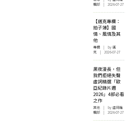
輯部 | 2026-07-27
【邁克專欄：
拍子簿】國
情、風情及其
他
專欄
| by
邁
克
| 2026-07-27
黑夜漫長，但
我們拒絕失聲
虛詞精選「歐
亞紀錄片週
2026」4部必看
之作
其他
| by 虛詞編
輯部 | 2026-07-27