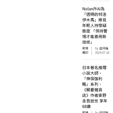
Nolan斥AI為
「透明的特洛
伊木馬」樂見
年輕人持懷疑
態度 「保持警
惕才能善用新
技術」
報導
| by 虛詞編
輯部 | 2026-07-28
日本著名推理
小說大師、
「神探伽利
略」系列、
《解憂雜貨
店》作者東野
圭吾逝世 享年
68歲
報導
| by 虛詞編