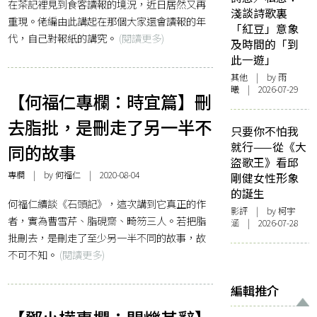
在茶記裡見到食客讀報的境況，近日居然又再
淺談詩歌裏
重現。佬編由此講起在那個大家還會讀報的年
「紅豆」意象
代，自己對報紙的講究。
(閱讀更多)
及時間的「到
此一遊」
其他
| by 雨
曦 | 2026-07-29
【何福仁專欄：時宜篇】刪
去脂批，是刪走了另一半不
只要你不怕我
就行——從《大
同的故事
盜歌王》看邱
專欄
| by
何福仁
| 2020-08-04
剛健女性形象
的誕生
何福仁續談《石頭記》，這次講到它真正的作
影評
| by 柯宇
者，實為曹雪芹、脂硯齋、畸笏三人。若把脂
涵 | 2026-07-28
批刪去，是刪走了至少另一半不同的故事，故
不可不知。
(閱讀更多)
編輯推介