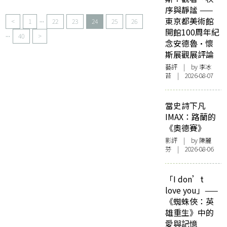
序與靜謐 ——
...
東京都美術館
<
1
22
23
24
25
26
開館100周年紀
...
40
>
念安德魯·懷
斯展觀展評論
藝評
| by 李冰
苔 | 2026-08-07
當史詩下凡
IMAX：路蘭的
《奧德賽》
影評
| by 陳麗
芬 | 2026-08-06
「I don’t
love you」——
《蜘蛛俠：英
雄重生》中的
愛與記憶