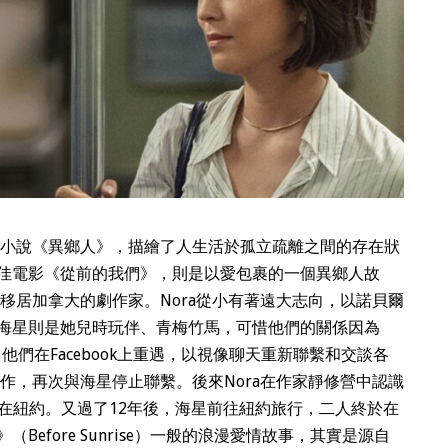
繆的小說《異鄉人》，描繪了人生活於孤立疏離之間的存在狀
佳電影《從前的我們》，則是以愛包裹的一個異鄉人故
幼移居加拿大的劇作家。Nora從小有著遠大志向，以諾貝爾
海星則是她兒時玩伴、青梅竹馬，可惜他們的關係因為
，他們在Facebook上重遇，以視像聊天重新聯繫和交談各
寫作，再次與海星停止聯繫。後來Nora在作家靜修營中認識
並住在紐約。又過了12年後，海星前往紐約旅行，二人終於在
efore Sunrise）一般的浪漫愛情故事，其實是源自