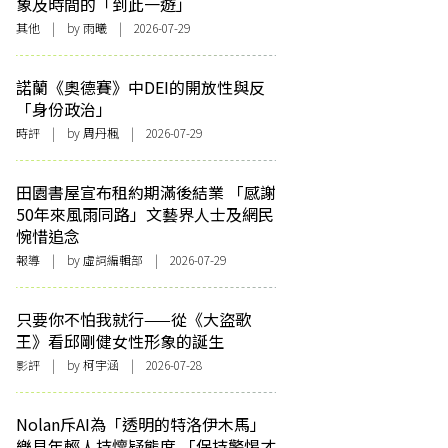
象及時間的「到此一遊」
其他
| by 雨曦 | 2026-07-29
諾蘭《奧德賽》中DEI的開放性與反
「身份政治」
時評
| by
周丹楓
| 2026-07-29
田園書屋宣布租約期滿後結業 「感謝
50年來風雨同路」文藝界人士及網民
惋惜追念
報導
| by 虛詞編輯部 | 2026-07-29
只要你不怕我就行——從《大盜歌
王》看邱剛健女性形象的誕生
影評
| by 柯宇涵 | 2026-07-28
Nolan斥AI為「透明的特洛伊木馬」
樂見年輕人持懷疑態度 「保持警惕才