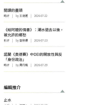
閱讀的盡頭
時評
| by 王建鏗 | 2026-07-22
《給阿嬤的情書》：潮水退去以後，
被允許的鄉愁
影評
| by 盤柳儂 | 2026-07-23
諾蘭《奧德賽》中DEI的開放性與反
「身份政治」
時評
| by
周丹楓
| 2026-07-29
編輯推介
止水