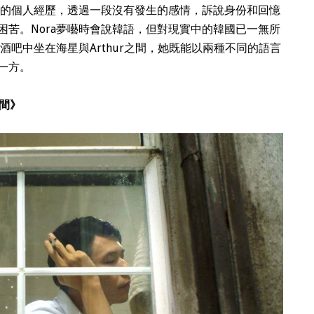
ong）的個人經歷，透過一段沒有發生的感情，訴說身份和回憶
困苦。Nora夢囈時會說韓語，但對現實中的韓國已一無所
酒吧中坐在海星與Arthur之間，她既能以兩種不同的語言
一方。
間》