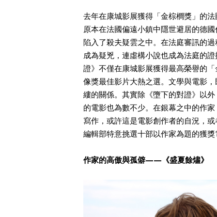
去年在康城影展獲得「金棕櫚獎」的法國電影《
原本在法國偏遠小鎮中隱世避居的德國
陷入了殺夫疑雲之中。在法庭審訊的過
成為疑兇，連虛構小說也成為法庭的證
證》不僅在康城影展獲得最高榮譽的「
像獎最佳影片大熱之選。文學與電影，
縷的關係。其實除《墮下的對證》以外
的電影也為數不少。在銀幕之中的作家
寫作，或許這是電影創作者的自況，或
編輯部特意挑選十部以作家為題的獲獎
作家的高傲與孤僻——《盛夏餘燼》