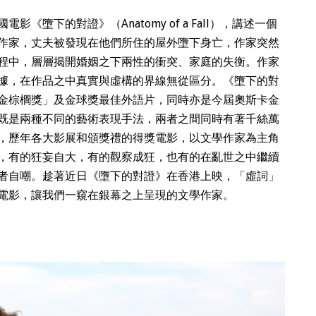
墮下的對證》（Anatomy of a Fall），講述一個
作家，丈夫被發現在他們所住的屋外墮下身亡，作家突然
程中，層層揭開婚姻之下兩性的衝突、家庭的失衡。作家
據，在作品之中真實與虛構的界線無從區分。《墮下的對
金棕櫚獎」及金球獎最佳外語片，同時亦是今屆奧斯卡金
既是兩種不同的藝術表現手法，兩者之間同時有著千絲萬
，歷年各大影展和頒獎禮的得獎電影，以文學作家為主角
，有的狂妄自大，有的觀察成狂，也有的在亂世之中繼續
者自嘲。趁著近日《墮下的對證》在香港上映，「虛詞」
電影，讓我們一窺在銀幕之上呈現的文學作家。