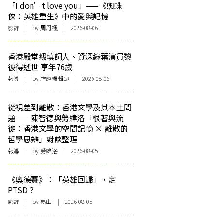
「I don’t love you」——《蜘蛛
俠：英雄重生》中的愛與記憶
影評
| by
周丹楓
| 2026-08-06
香港殿堂級填詞人、資深綠葉演員黎
彼得逝世 享年76歲
報導
| by 虛詞編輯部 | 2026-08-05
從視差到離散：香港文學及其本土問
題 ——陳智德與勞緯洛「根著與流
徙：香港文學的空間記憶 × 離散的
哲學思辨」對談整理
報導
| by 勞緯洛 | 2026-08-05
《奧德賽》：「英雄回歸」，定
PTSD？
影評
| by 易山 | 2026-08-05