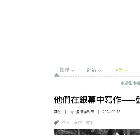
創作
評論
現象
單身動物
他們在銀幕中寫作——
其他
| by 虛詞編輯部 | 2024-02-15
作家
寫作
電影