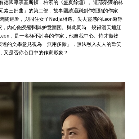
有德國導演基斯頓．柏索的《盛夏餘燼》。這部榮獲柏林
元素三部曲」的第二部，故事圍繞遇到創作瓶頸的作家
閉關避暑，與同住女子Nadja相遇。失去靈感的Leon避靜
不安，內心飽受鬱悶與妒意圍困。與此同時，燒得漫天通紅
eon，是一名極不討喜的作家，他自我中心、恃才傲物，
所表達的文學意見視為「無用多餘」，無法融入友人的歡笑
，又是否你心目中的作家形象？