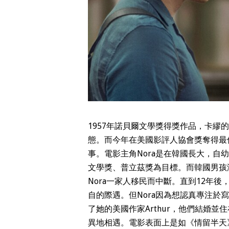
1957年諾貝爾文學獎得獎作品，卡
態。而今年在美國影評人協會獎奪得最
事。電影主角Nora是在韓國長大，自
文學獎、普立茲獎為目標。而韓國男孩
Nora一家人移民而中斷。直到12年後
自的際遇。但Nora因為想認真專注於
了她的美國作家Arthur，他們結婚
異地相遇。電影表面上是如《情留半天》（B