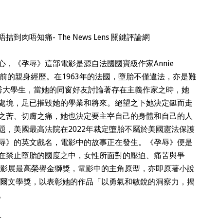
，《孕辱》這部電影是源自法國國寶級作家Annie
之前的親身經歷。在1963年的法國，墮胎不僅違法，亦是難
優秀大學生，當她的同窗好友討論著存在主義作家之時，她
處境，足已摧毀她的學業和將來。絕望之下她決定鋌而走
之苦、切膚之痛，她也決定要主宰自己的身體和自己的人
題，美國最高法院在2022年裁定墮胎不屬於美國憲法保護
辱》的英文戲名，電影中的故事正在發生。《孕辱》便是
在禁止墮胎的國度之中，女性所面對的壓迫、痛苦與爭
尼斯影展最高榮譽金獅獎，電影中的主角原型，亦即原著小說
年獲頒諾貝爾文學獎，以表彰她的作品「以勇氣和敏銳的洞察力，揭
。