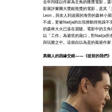
去年同樣以作家為主角的獲獎電影，還
影展評審團大獎銀熊獎的電影，是其「
Leon，與友人到波羅的海旁的森林小屋
不成，更被Nadja的出現撩動得焦躁
的森林大火已逼在眉睫。電影中的主角L
以「工作」為避世的藉口，對Nadja
與玩樂之中。這個自以為是的孤僻作家
異鄉人的因緣交錯——《從前的我們》