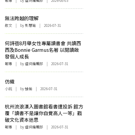
報導
| by 虛詞編輯部 | 2026-08-03
無法跨越的理解
散文
| by 彭慧瑜 | 2026-07-31
何詩蓓8月舉女性專屬讀書會 共讀西
西及Bonnie Garmus名著 以閱讀啟
發個人成長
報導
| by 虛詞編輯部 | 2026-07-31
仿織
小說
| by 悇愉 | 2026-07-31
杭州流浪漢入圖書館看書遭投訴 館方
覆「讀書不是讓你自覺高人一等」戳
破文化資本迷思
報導
| by 虛詞編輯部 | 2026-07-31