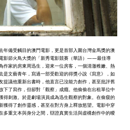
去年備受觸目的澳門電影，更是首部入圍台灣金馬獎的澳
電影節火鳥大獎的「新秀電影競賽（華語）——最佳導
為作家的房東周迅生，迎來一位房客，一個清澈稚嫩、熱
去是文藝青年，寫過一部受歡迎的得獎小說《寫意》，如
友提議他重新出書時，他直言已沒能力創作，甚至批評舊
放下了寫作，但卻對「觀察」成癮。他偷偷在出租單位中
獲得刺激。於是劇場演員成為迅生觀察的對象。在偷窺的
新獲得了創作靈感，甚至在對方身上釋放慾望。電影中穿
在多重文本與身分之間，辯證真實生活與虛構創作中的曖