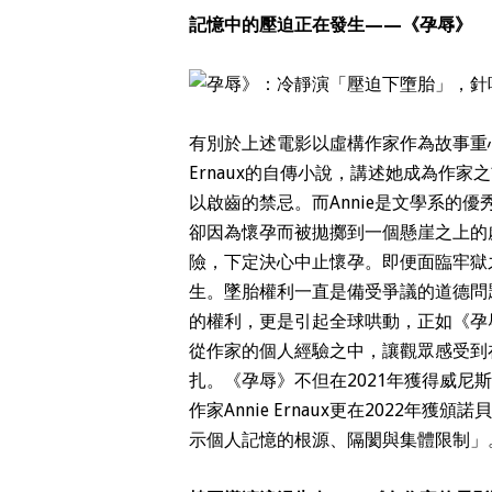
記憶中的壓迫正在發生——《孕辱》
有別於上述電影以虛構作家作為故事重心
Ernaux的自傳小說，講述她成為作家
以啟齒的禁忌。而Annie是文學系的
卻因為懷孕而被拋擲到一個懸崖之上的
險，下定決心中止懷孕。即便面臨牢獄
生。墜胎權利一直是備受爭議的道德問
的權利，更是引起全球哄動，正如《孕
從作家的個人經驗之中，讓觀眾感受到
扎。《孕辱》不但在2021年獲得威
作家Annie Ernaux更在2022
示個人記憶的根源、隔閡與集體限制」