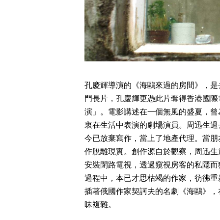
孔慶輝導演的《海鷗來過的房間》，是
門長片，孔慶輝更憑此片奪得香港國際
演」。電影講述在一個無風的盛夏，曾
衷在生活中表演的劇場演員。周迅生過
今已放棄寫作，當上了地產代理。當朋
作脫離現實。創作源自於觀察，周迅生
安裝閉路電視，透過窺視房客的私隱而
過程中，本已才思枯竭的作家，彷彿重
插著俄國作家契訶夫的名劇《海鷗》，
昧複雜。