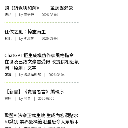
談《錯覺與和解》──筆訪嚴瀚欽
專訪
| by 李浩榮 | 2026-08-04
任俠之風：憶施南生
其他
| by 李焯桃 | 2026-08-04
ChatGPT拒生成模仿作家風格指令
在世及已故文豪皆受限 改提供相近氛
圍「原創」文字
報導
| by 虛詞編輯部 | 2026-08-04
【新書】《賣書者言》編輯序
書序
| by 阿豆 | 2026-08-03
歐盟AI法案正式生效 生成內容須貼水
印識別 業界憂標籤氾濫恐令大眾麻木