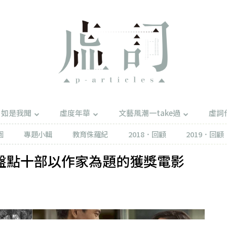
如是我聞
虛度年華
文藝風潮一take過
虛詞
園
專題小輯
教育侏羅紀
2018．回顧
2019．回顧
盤點十部以作家為題的獲獎電影