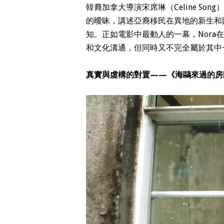
韓裔加拿大導演宋席琳（Celine S
的曖昧，講述亞裔移民在異地的新生和
知。正如電影中最動人的一幕，Nora在
和文化溝通，但同時又不完全屬於其中
真實與虛構的對置——《海鷗來過的房