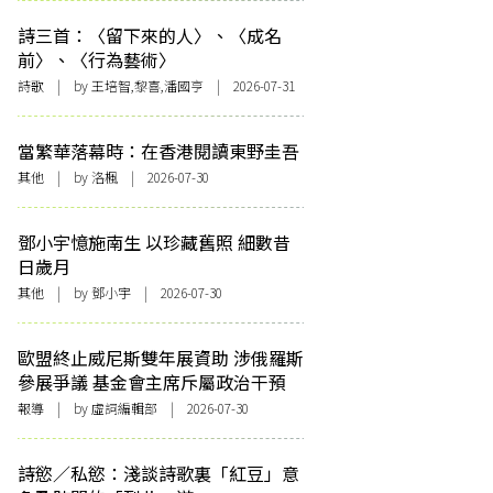
詩三首：〈留下來的人〉、〈成名
前〉、〈行為藝術〉
詩歌
| by 王培智,黎喜,潘國亨 | 2026-07-31
當繁華落幕時：在香港閱讀東野圭吾
其他
| by
洛楓
| 2026-07-30
鄧小宇憶施南生 以珍藏舊照 細數昔
日歲月
其他
| by 鄧小宇 | 2026-07-30
歐盟終止威尼斯雙年展資助 涉俄羅斯
參展爭議 基金會主席斥屬政治干預
報導
| by 虛詞編輯部 | 2026-07-30
詩慾／私慾：淺談詩歌裏「紅豆」意