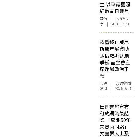
生 以珍藏舊照
細數昔日歲月
其他
| by 鄧小
宇 | 2026-07-30
歐盟終止威尼
斯雙年展資助
涉俄羅斯參展
爭議 基金會主
席斥屬政治干
預
報導
| by 虛詞編
輯部 | 2026-07-30
田園書屋宣布
租約期滿後結
業 「感謝50年
來風雨同路」
文藝界人士及