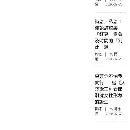
楓
| 2026-07-29
詩慾／私慾：
淺談詩歌裏
「紅豆」意象
及時間的「到
此一遊」
其他
| by 雨
曦 | 2026-07-29
只要你不怕我
就行——從《大
盜歌王》看邱
剛健女性形象
的誕生
影評
| by 柯宇
涵 | 2026-07-28