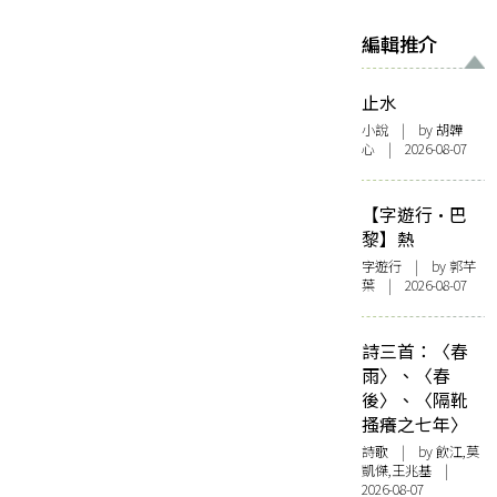
編輯推介
止水
小說
| by 胡韡
心 | 2026-08-07
【字遊行·巴
黎】熱
字遊行
| by 郭芊
葉 | 2026-08-07
詩三首：〈春
雨〉、〈春
後〉、〈隔靴
搔癢之七年〉
詩歌
| by 飲江,莫
凱傑,王兆基 |
2026-08-07