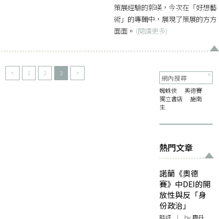
策展經驗的郭瑛，今次在「好想藝
術」的專輯中，展現了策展的方方
面面。
(閱讀更多)
<
1
2
3
>
蜘蛛俠
奧德賽
獨立書店
施南
生
熱門文章
諾蘭《奧德
賽》中DEI的開
放性與反「身
份政治」
時評
| by
周丹