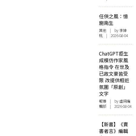
任俠之風：憶
施南生
其他
| by 李焯
桃 | 2026-08-04
ChatGPT拒生
成模仿作家風
格指令 在世及
已故文豪皆受
限 改提供相近
氛圍「原創」
文字
報導
| by 虛詞編
輯部 | 2026-08-04
【新書】《賣
書者言》編輯