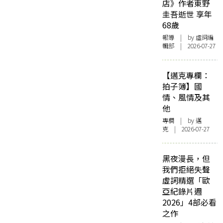
店》作者東野
圭吾逝世 享年
68歲
報導
| by 虛詞編
輯部 | 2026-07-27
【邁克專欄：
拍子簿】國
情、風情及其
他
專欄
| by
邁
克
| 2026-07-27
黑夜漫長，但
我們拒絕失聲
虛詞精選「歐
亞紀錄片週
2026」4部必看
之作