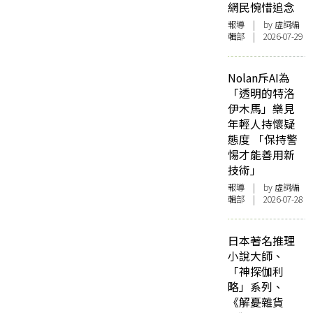
網民惋惜追念
報導
| by 虛詞編
輯部 | 2026-07-29
Nolan斥AI為
「透明的特洛
伊木馬」樂見
年輕人持懷疑
態度 「保持警
惕才能善用新
技術」
報導
| by 虛詞編
輯部 | 2026-07-28
日本著名推理
小說大師、
「神探伽利
略」系列、
《解憂雜貨