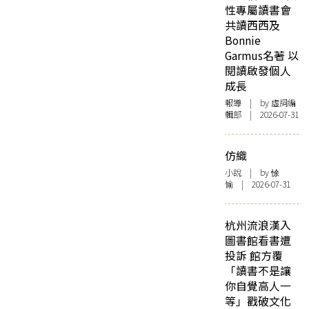
性專屬讀書會
共讀西西及
Bonnie
Garmus名著 以
閱讀啟發個人
成長
報導
| by 虛詞編
輯部 | 2026-07-31
仿織
小說
| by 悇
愉 | 2026-07-31
杭州流浪漢入
圖書館看書遭
投訴 館方覆
「讀書不是讓
你自覺高人一
等」戳破文化