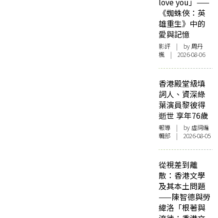
love you」——
《蜘蛛俠：英
雄重生》中的
愛與記憶
影評
| by
周丹
楓
| 2026-08-06
香港殿堂級填
詞人、資深綠
葉演員黎彼得
逝世 享年76歲
報導
| by 虛詞編
輯部 | 2026-08-05
從視差到離
散：香港文學
及其本土問題
——陳智德與勞
緯洛「根著與