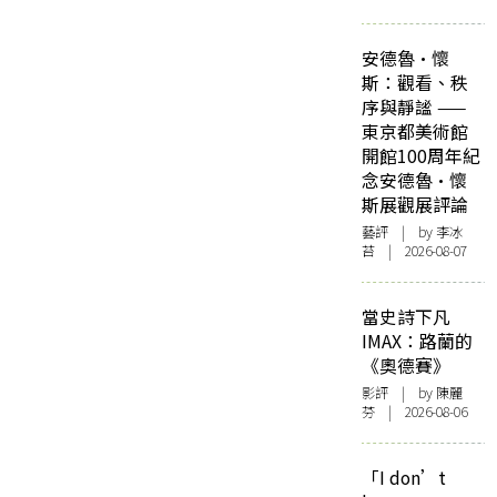
安德魯·懷
斯：觀看、秩
序與靜謐 ——
東京都美術館
開館100周年紀
念安德魯·懷
斯展觀展評論
藝評
| by 李冰
苔 | 2026-08-07
當史詩下凡
IMAX：路蘭的
《奧德賽》
影評
| by 陳麗
芬 | 2026-08-06
「I don’t