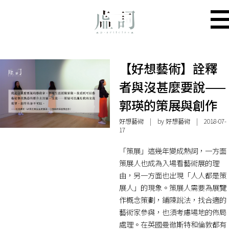
【好想藝術】詮釋
者與沒甚麼要說——
郭瑛的策展與創作
好想藝術
| by
好想藝術
| 2018-07-
17
「策展」這幾年變成熱詞，一方面
策展人也成為入場看藝術展的理
由，另一方面也出現「人人都是策
展人」的現象。策展人需要為展覽
作概念策劃，鋪陳說法，找合適的
藝術家參與，也須考慮場地的佈局
處理。在英國曼徹斯特和倫敦都有