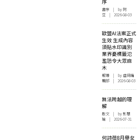
序
書序
| by 阿
豆 | 2026-08-03
歐盟AI法案正式
生效 生成內容
須貼水印識別
業界憂標籤氾
濫恐令大眾麻
木
報導
| by 虛詞編
輯部 | 2026-08-03
無法跨越的理
解
散文
| by 彭慧
瑜 | 2026-07-31
何詩蓓8月舉女