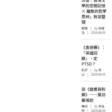
流徙：香港文
學的空間記憶
× 離散的哲學
思辨」對談整
理
報導
| by 勞緯
洛 | 2026-08-05
《奧德賽》：
「英雄回
歸」，定
PTSD？
影評
| by 易
山 | 2026-08-05
談《錯覺與和
解》──筆訪
嚴瀚欽
專訪
| by 李浩
榮 | 2026-08-04