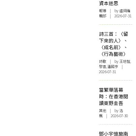
資本迷思
報導
| by 虛詞編
輯部 | 2026-07-31
詩三首：〈留
下來的人〉、
〈成名前〉、
〈行為藝術〉
詩歌
| by 王培智,
黎喜,潘國亨 |
2026-07-31
當繁華落幕
時：在香港閱
讀東野圭吾
其他
| by
洛
楓
| 2026-07-30
鄧小宇憶施南